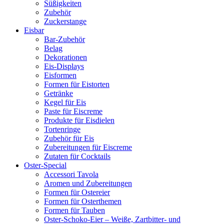
Süßigkeiten
Zubehör
Zuckerstange
Eisbar
Bar-Zubehör
Belag
Dekorationen
Eis-Displays
Eisformen
Formen für Eistorten
Getränke
Kegel für Eis
Paste für Eiscreme
Produkte für Eisdielen
Tortenringe
Zubehör für Eis
Zubereitungen für Eiscreme
Zutaten für Cocktails
Oster-Special
Accessori Tavola
Aromen und Zubereitungen
Formen für Ostereier
Formen für Osterthemen
Formen für Tauben
Oster-Schoko-Eier – Weiße, Zartbitter- und