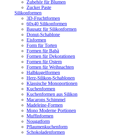
Zubehör für Blumen
Zucker Paste
Silikonformen
3D-Fruchtformen
60x40 Silikonformen
Bausatz für Silikonformen
Donut-Schablone
Eisformen
Form für Torten
Formen für Babà
Formen für Dekorationen
Formen für Ostern
Formen für Weihnachten
Halbkugelformen
Herz-Silikon-Schablonen
Klassische Monoportionen
Kuchenformen
Kuchenformen aus Silikon
Macarons Schimmel
Madeleine-Formen
Mono Moderne Portionen
Muffinformen
Nougatform
Pflaumenkuchenform
Schokoladenformen