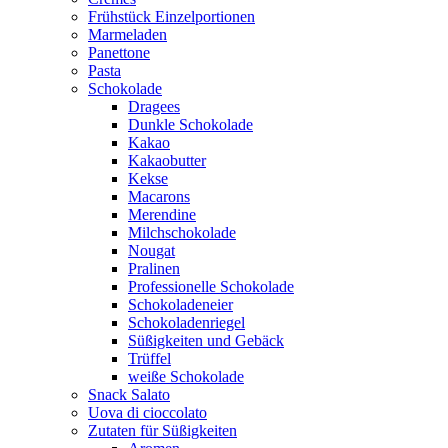
Frühstück Einzelportionen
Marmeladen
Panettone
Pasta
Schokolade
Dragees
Dunkle Schokolade
Kakao
Kakaobutter
Kekse
Macarons
Merendine
Milchschokolade
Nougat
Pralinen
Professionelle Schokolade
Schokoladeneier
Schokoladenriegel
Süßigkeiten und Gebäck
Trüffel
weiße Schokolade
Snack Salato
Uova di cioccolato
Zutaten für Süßigkeiten