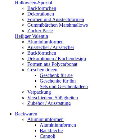
Halloween-Spezial
Backförmchen
Dekorationen
Formen und Ausstechformen
Gummibärchen Marshmallows
Zucker Paste
Heiliger Valentin
Aluminiumformen
Ausstecher / Ausstecher
Backförmchen
Dekorationen / Kuchendesign
Formen aus Polycarbonat
Geschenkideen
Geschenk für sie
Geschenke für ihn
Sets und Geschenkideen
Verpackung
Verschiedene Süßigkeiten
Zubehör / Ausstattung
Backwaren
Aluminiumformen
Aluminiumformen
Backbleche
Cannoli