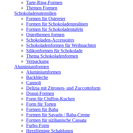
Tarte-Ring-Formen
Themen Formen
Schokoladenutensilien
Formen für Ostereier
Formen für Schokoladenpralinen
Formen für Schokoladentafeln
Osterthemen formen
Schokoladen-Accessoires
Schokoladenformen für Weihnachten
Silikonformen für Schokolade
Thema Schokoladenformen
Verpackung
Aluminiumformen
Aluminiumformen
Backbleche
Cannoli
Delizia mit Zitronen- und Zuccottoform
Donut-Formen
Form für Chiffon-Kuchen
Form für Torten
Formen für Baba
Formen für Savarin / Baba-Creme
Formen für sizilianische Cassata
Furbo-Form
Herzförmige Schablonen