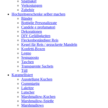
Sparpaket
Verkostungen
Zubehör
Hochzeitsgeschenke selber machen
Bänder
Bottiglie Personalizzate
Candele e profumatori
Dekorationen
DIY Gefälligkeiten
Fleckenbeständiger Reis
Kegel für Reis / gezuckerte Mandeln
Konfetti-Boxen
Legno
Segnaposto
Taschen
Transparente Sachets
Tüll
Karamellisiert
Ausstellung Kuchen
Gummiartig
Lakritze
Lutscher
Marshmallow-Kuchen
Marshmallow-Spieße
Marshmallows