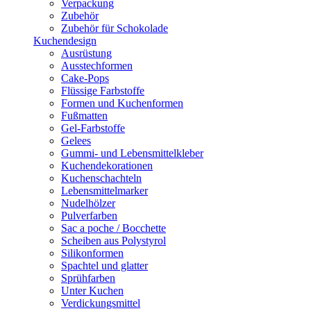
Verpackung
Zubehör
Zubehör für Schokolade
Kuchendesign
Ausrüstung
Ausstechformen
Cake-Pops
Flüssige Farbstoffe
Formen und Kuchenformen
Fußmatten
Gel-Farbstoffe
Gelees
Gummi- und Lebensmittelkleber
Kuchendekorationen
Kuchenschachteln
Lebensmittelmarker
Nudelhölzer
Pulverfarben
Sac a poche / Bocchette
Scheiben aus Polystyrol
Silikonformen
Spachtel und glatter
Sprühfarben
Unter Kuchen
Verdickungsmittel