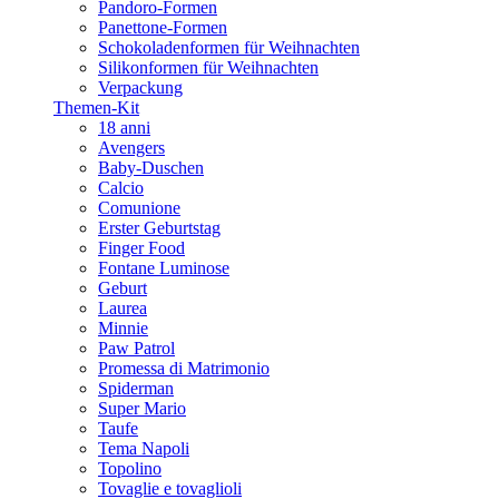
Pandoro-Formen
Panettone-Formen
Schokoladenformen für Weihnachten
Silikonformen für Weihnachten
Verpackung
Themen-Kit
18 anni
Avengers
Baby-Duschen
Calcio
Comunione
Erster Geburtstag
Finger Food
Fontane Luminose
Geburt
Laurea
Minnie
Paw Patrol
Promessa di Matrimonio
Spiderman
Super Mario
Taufe
Tema Napoli
Topolino
Tovaglie e tovaglioli