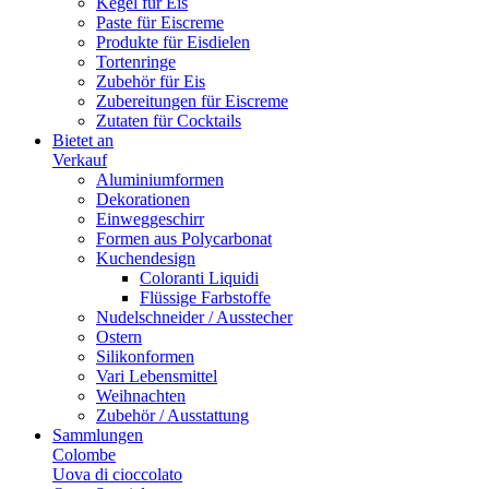
Kegel für Eis
Paste für Eiscreme
Produkte für Eisdielen
Tortenringe
Zubehör für Eis
Zubereitungen für Eiscreme
Zutaten für Cocktails
Bietet an
Verkauf
Aluminiumformen
Dekorationen
Einweggeschirr
Formen aus Polycarbonat
Kuchendesign
Coloranti Liquidi
Flüssige Farbstoffe
Nudelschneider / Ausstecher
Ostern
Silikonformen
Vari Lebensmittel
Weihnachten
Zubehör / Ausstattung
Sammlungen
Colombe
Uova di cioccolato