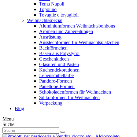
Tema Napoli
Topolino
Tovaglie e tovaglioli
Weihnachtsspecial
Aluminiumformen Weihnachtsbonbons
Aromen und Zubereitungen
Ausrüstung
Ausstechformen für Weihnachtsplätzchen
Backförmchen
Basen aus Polystyrol
Geschenkideen
Glasuren und Pasten
Kuchendekorationen
Lebensmittelfarbe
Pandoro-Formen
Panettone-Formen
Schokoladenformen für Weihnachten
Silikonformen für Weihnachten
Verpackung
Blog
Menu
Suche