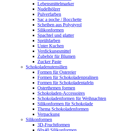
Lebensmittelmarker
Nudelhölzer
Pulverfarben
Sac a poche / Bocchette
Scheiben aus Polystyrol
Silikonformen
Spachtel und glatter
Sprühfarben
Unter Kuchen
Verdickungsmittel
Zubehör für Blumen
Zucker Paste
Schokoladenutensilien
Formen für Ostereier
Formen für Schokoladenpralinen
Formen für Schokoladentafeln
Osterthemen formen
Schokoladen-Accessoires
Schokoladenformen für Weihnachten
Silikonformen für Schokolade
Thema Schokoladenformen
Verpackung
Silikonformen
3D-Fruchtformen
60x40 Silikonformen