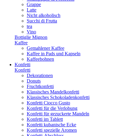
Grappe
Latte
Nicht alkoholisch
Succhi di Frutta
tea
Vino
Bottiglie Mignon
Kaffee
Gemahlener Kaffee
Kaffee in Pads und Kapseln
Kaffeebohnen
Konfetti
Konfetti
Dekorationen
Donuts
Fruchtkonfetti
Klassisches Mandelkonfetti
Klassisches Schokoladenkonfetti
Konfetti Ciocco Gusto
Konfetti für die Verlobung
Konfetti für gezuckerte Mandeln
Konfetti im Tablett
Konfetti kubanische Ecke
Konfetti spezielle Aromen
Konfetti-Abschluss