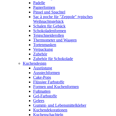
Padelle
Papierformen
Pinsel und Spachtel
Sac à poche für "Zeppole" typisches
Weihnachtsgebäck
Schalen für Gebäck
Schokoladenformen
Teigschneiderollen
Thermometer und Waagen
Tortenmasken
Verpackung
Zubehör
Zubehör für Schokolade
Kuchendesign
Ausrüstung
Ausstechformen
Cake-Pops
Flüssige Farbstoffe
Formen und Kuchenformen
Fußmatten
Gel-Farbstoffe
Gelees
Gummi- und Lebensmittelkleber
Kuchendekorationen
Kuchenschachteln