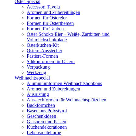
Oster-Special
Accessori Tavola
Aromen und Zubereitungen
Formen für Ostereier
Formen für Osterthemen
Formen für Tauben
Oster-Schoko-Eier – Weiße, Zartbitter- und
Vollmilchschokolade
Osterkuchen-Kit
Ostern-Ausstecher
Pastiera-Formen
Silikonformen für Ostern
Verpackung
Werkzeug
Weihnachtsspecial
Aluminiumformen Weihnachtsbonbons
Aromen und Zubereitungen
Ausrüstung
Ausstechformen für Weihnachtsplätzchen
Backförmchen
Basen aus Polystyrol
Geschenkideen
Glasuren und Pasten
Kuchendekorationen
Lebensmittelfarbe