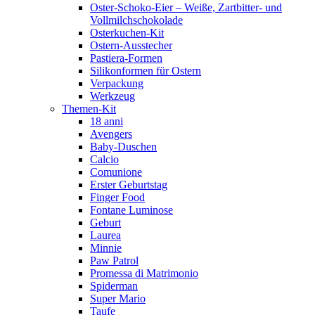
Oster-Schoko-Eier – Weiße, Zartbitter- und
Vollmilchschokolade
Osterkuchen-Kit
Ostern-Ausstecher
Pastiera-Formen
Silikonformen für Ostern
Verpackung
Werkzeug
Themen-Kit
18 anni
Avengers
Baby-Duschen
Calcio
Comunione
Erster Geburtstag
Finger Food
Fontane Luminose
Geburt
Laurea
Minnie
Paw Patrol
Promessa di Matrimonio
Spiderman
Super Mario
Taufe