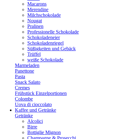
Macarons
Merendine
Milchschokolade
Nougat
Pralinen
Professionelle Schokolade
Schokoladeneier
Schokoladenriegel
Süßigkeiten und Gebäck
Trüffel
weiße Schokolade
Marmeladen
Panettone
Pasta
Snack Salato
Cremes
Frühstück Einzelportionen
Colombe
Uova di cioccolato
Kaffee und Getränke
Getränke
Alcolici
Birre
Bottiglie Mignon
Champagne & Prosecchi