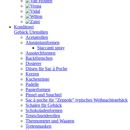
Konditorei
Gebäck Utensilien
Acetatrollen
Aluminiumformen
Staccanti spray
Ausstechformen
Backförmchen
Dosierer
Düsen für Sac à Poche
Kerzen
Kuchenringe
Padelle
Papierformen
Pinsel und Spachtel
Sac à poche für "Zeppole" typisches Weihnachtsgebäck
Schalen für Gebäck
Schokoladenformen
Teigschneiderollen
Thermometer und Waagen
Tortenmasken