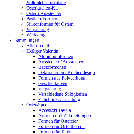
Vollmilchschokolade
Osterkuchen-Kit
Ostern-Ausstecher
Pastiera-Formen
Silikonformen für Ostern
Verpackung
Werkzeug
Sammlungen
Allestimenti
Heiliger Valentin
Aluminiumformen
Ausstecher / Ausstecher
Backförmchen
Dekorationen / Kuchendesign
Formen aus Polycarbonat
Geschenkideen
Verpackung
Verschiedene Süßigkeiten
Zubehör / Ausstattung
Oster-Special
Accessori Tavola
Aromen und Zubereitungen
Formen für Ostereier
Formen für Osterthemen
Formen für Tauben