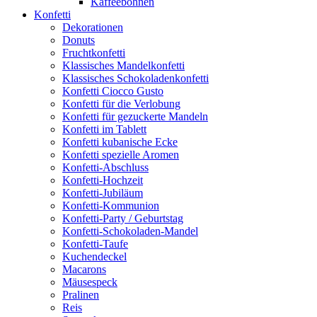
Kaffeebohnen
Konfetti
Dekorationen
Donuts
Fruchtkonfetti
Klassisches Mandelkonfetti
Klassisches Schokoladenkonfetti
Konfetti Ciocco Gusto
Konfetti für die Verlobung
Konfetti für gezuckerte Mandeln
Konfetti im Tablett
Konfetti kubanische Ecke
Konfetti spezielle Aromen
Konfetti-Abschluss
Konfetti-Hochzeit
Konfetti-Jubiläum
Konfetti-Kommunion
Konfetti-Party / Geburtstag
Konfetti-Schokoladen-Mandel
Konfetti-Taufe
Kuchendeckel
Macarons
Mäusespeck
Pralinen
Reis