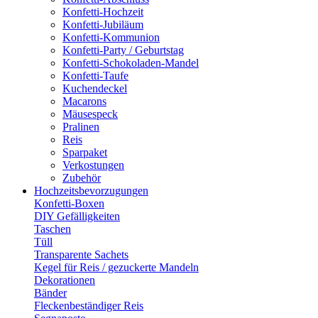
Konfetti-Hochzeit
Konfetti-Jubiläum
Konfetti-Kommunion
Konfetti-Party / Geburtstag
Konfetti-Schokoladen-Mandel
Konfetti-Taufe
Kuchendeckel
Macarons
Mäusespeck
Pralinen
Reis
Sparpaket
Verkostungen
Zubehör
Hochzeitsbevorzugungen
Konfetti-Boxen
DIY Gefälligkeiten
Taschen
Tüll
Transparente Sachets
Kegel für Reis / gezuckerte Mandeln
Dekorationen
Bänder
Fleckenbeständiger Reis