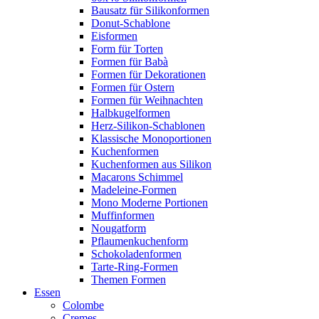
Bausatz für Silikonformen
Donut-Schablone
Eisformen
Form für Torten
Formen für Babà
Formen für Dekorationen
Formen für Ostern
Formen für Weihnachten
Halbkugelformen
Herz-Silikon-Schablonen
Klassische Monoportionen
Kuchenformen
Kuchenformen aus Silikon
Macarons Schimmel
Madeleine-Formen
Mono Moderne Portionen
Muffinformen
Nougatform
Pflaumenkuchenform
Schokoladenformen
Tarte-Ring-Formen
Themen Formen
Essen
Colombe
Cremes