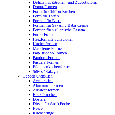
Delizia mit Zitronen- und Zuccottoform
Donut-Formen
Form für Chiffon-Kuchen
Form für Torten
Formen für Baba
Formen für Savarin / Baba-Creme
Formen für sizilianische Cassata
Furbo-Form
Herzförmige Schablonen
Kuchenformen
Madeleine-Formen
Pan-Brioche-Formen
Pandoro-Formen
Pastiera-Formen
Pflaumenkuchenformen
Süßes / Salziges
Gebäck Utensilien
Acetatrollen
Aluminiumformen
Ausstechformen
Backförmchen
Dosierer
Düsen für Sac à Poche
Kerzen
Kuchenringe