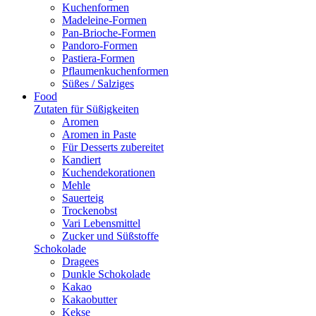
Kuchenformen
Madeleine-Formen
Pan-Brioche-Formen
Pandoro-Formen
Pastiera-Formen
Pflaumenkuchenformen
Süßes / Salziges
Food
Zutaten für Süßigkeiten
Aromen
Aromen in Paste
Für Desserts zubereitet
Kandiert
Kuchendekorationen
Mehle
Sauerteig
Trockenobst
Vari Lebensmittel
Zucker und Süßstoffe
Schokolade
Dragees
Dunkle Schokolade
Kakao
Kakaobutter
Kekse