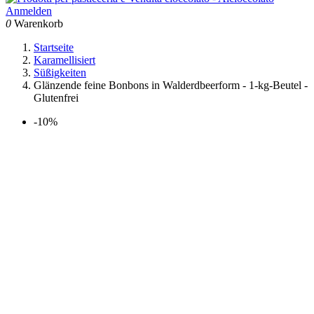
Anmelden
0
Warenkorb
Startseite
Karamellisiert
Süßigkeiten
Glänzende feine Bonbons in Walderdbeerform - 1-kg-Beutel -
Glutenfrei
-10%