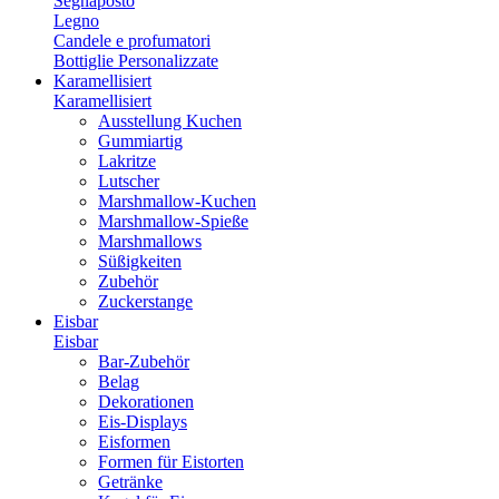
Segnaposto
Legno
Candele e profumatori
Bottiglie Personalizzate
Karamellisiert
Karamellisiert
Ausstellung Kuchen
Gummiartig
Lakritze
Lutscher
Marshmallow-Kuchen
Marshmallow-Spieße
Marshmallows
Süßigkeiten
Zubehör
Zuckerstange
Eisbar
Eisbar
Bar-Zubehör
Belag
Dekorationen
Eis-Displays
Eisformen
Formen für Eistorten
Getränke