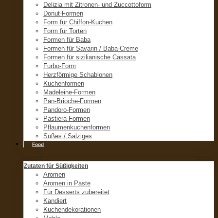
Delizia mit Zitronen- und Zuccottoform
Donut-Formen
Form für Chiffon-Kuchen
Form für Torten
Formen für Baba
Formen für Savarin / Baba-Creme
Formen für sizilianische Cassata
Furbo-Form
Herzförmige Schablonen
Kuchenformen
Madeleine-Formen
Pan-Brioche-Formen
Pandoro-Formen
Pastiera-Formen
Pflaumenkuchenformen
Süßes / Salziges
Food
Zutaten für Süßigkeiten
Aromen
Aromen in Paste
Für Desserts zubereitet
Kandiert
Kuchendekorationen