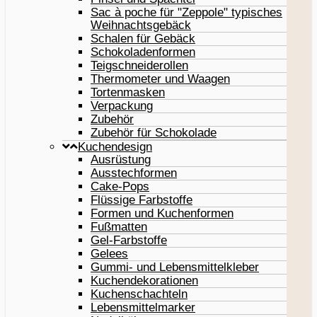
Sac à poche für "Zeppole" typisches
Weihnachtsgebäck
Schalen für Gebäck
Schokoladenformen
Teigschneiderollen
Thermometer und Waagen
Tortenmasken
Verpackung
Zubehör
Zubehör für Schokolade
Kuchendesign
Ausrüstung
Ausstechformen
Cake-Pops
Flüssige Farbstoffe
Formen und Kuchenformen
Fußmatten
Gel-Farbstoffe
Gelees
Gummi- und Lebensmittelkleber
Kuchendekorationen
Kuchenschachteln
Lebensmittelmarker