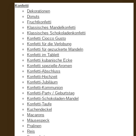
Konfetti
Dekorationen
Donuts
Fruchtkonfetti
Klassisches Mandelkonfetti
Klassisches Schokoladenkonfetti
Konfetti Ciocco Gusto
Konfetti für die Verlobung
Konfetti für gezuckerte Mandeln
Konfetti im Tablett
Konfetti kubanische Ecke
Konfetti spezielle Aromen
Konfetti-Abschluss
Konfetti-Hochzeit
Konfetti-Jubiläum
Konfetti-Kommunion
Konfetti-Party / Geburtstag
Konfetti-Schokoladen-Mandel
Konfetti-Taufe
Kuchendeckel
Macarons
Mäusespeck
Pralinen
Reis