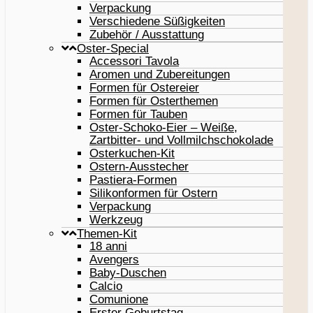
Verpackung
Verschiedene Süßigkeiten
Zubehör / Ausstattung
Oster-Special
Accessori Tavola
Aromen und Zubereitungen
Formen für Ostereier
Formen für Osterthemen
Formen für Tauben
Oster-Schoko-Eier – Weiße,
Zartbitter- und Vollmilchschokolade
Osterkuchen-Kit
Ostern-Ausstecher
Pastiera-Formen
Silikonformen für Ostern
Verpackung
Werkzeug
Themen-Kit
18 anni
Avengers
Baby-Duschen
Calcio
Comunione
Erster Geburtstag