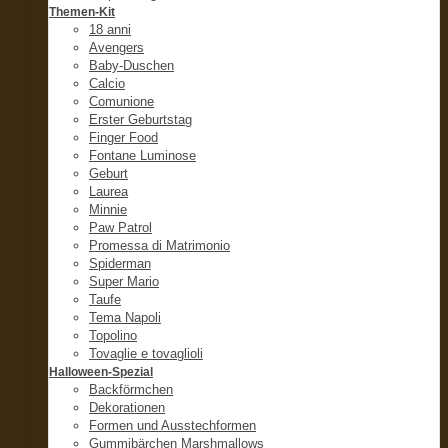
Themen-Kit
18 anni
Avengers
Baby-Duschen
Calcio
Comunione
Erster Geburtstag
Finger Food
Fontane Luminose
Geburt
Laurea
Minnie
Paw Patrol
Promessa di Matrimonio
Spiderman
Super Mario
Taufe
Tema Napoli
Topolino
Tovaglie e tovaglioli
Halloween-Spezial
Backförmchen
Dekorationen
Formen und Ausstechformen
Gummibärchen Marshmallows