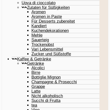
Uova di cioccolato
Zutaten für Süßigkeiten
Aromen
Aromen in Paste
Für Desserts zubereitet
Kandiert
Kuchendekorationen
Mehle
Sauerteig
Trockenobst
Vari Lebensmittel
Zucker und Süßstoffe
Kaffee & Getränke
Getränke
Alcolici
Birre
Bottiglie Mignon
Champagne & Prosecchi
Grappe
Latte
Nicht alkoholisch
Succhi di Frutta
tea
Vino