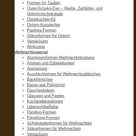
Formen für Tauben
Oster-Schoko-Eier – Weiße, Zartbitter- und
Vollmilchschokolade
Osterkuchen-Kit
Ostern-Ausstecher
Pastiera-Formen
Silikonformen für Ostern
Verpackung
Werkzeug
Weihnachtsspecial
Aluminiumformen Weihnachtsbonbons
Aromen und Zubereitungen
Ausrüstung
Ausstechformen für Weihnachtsplätzchen
Backförmchen
Basen aus Polystyrol
Geschenkideen
Glasuren und Pasten
Kuchendekorationen
Lebensmittelfarbe
Pandoro-Formen
Panettone-Formen
Schokoladenformen für Weihnachten
Silikonformen für Weihnachten
Verpackung