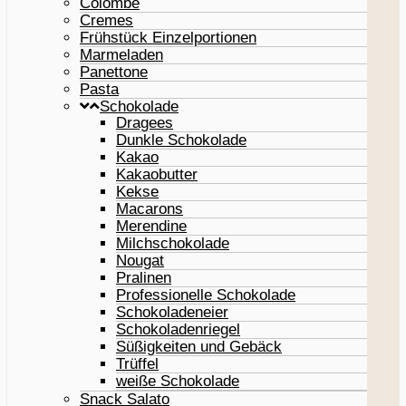
Colombe
Cremes
Frühstück Einzelportionen
Marmeladen
Panettone
Pasta
Schokolade
Dragees
Dunkle Schokolade
Kakao
Kakaobutter
Kekse
Macarons
Merendine
Milchschokolade
Nougat
Pralinen
Professionelle Schokolade
Schokoladeneier
Schokoladenriegel
Süßigkeiten und Gebäck
Trüffel
weiße Schokolade
Snack Salato