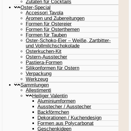
Zutaten für Cocktails
Oster-Special
Accessori Tavola
Aromen und Zubereitungen
Formen für Ostereier
Formen für Osterthemen
Formen für Tauben
Oster-Schoko-Eier – Weiße, Zartbitter-
und Vollmilchschokolade
Osterkuchen-Kit
Ostern-Ausstecher
Pastiera-Formen
Silikonformen für Ostern
Verpackung
Werkzeug
Sammlungen
Allestimenti
Heiliger Valentin
Aluminiumformen
Ausstecher / Ausstecher
Backförmchen
Dekorationen / Kuchendesign
Formen aus Polycarbonat
Geschenkideen