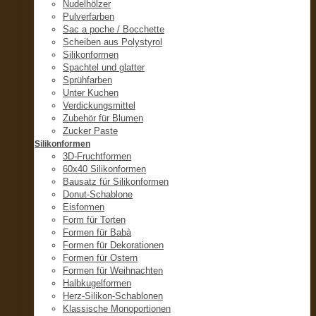
Nudelhölzer
Pulverfarben
Sac a poche / Bocchette
Scheiben aus Polystyrol
Silikonformen
Spachtel und glatter
Sprühfarben
Unter Kuchen
Verdickungsmittel
Zubehör für Blumen
Zucker Paste
Silikonformen
3D-Fruchtformen
60x40 Silikonformen
Bausatz für Silikonformen
Donut-Schablone
Eisformen
Form für Torten
Formen für Babà
Formen für Dekorationen
Formen für Ostern
Formen für Weihnachten
Halbkugelformen
Herz-Silikon-Schablonen
Klassische Monoportionen