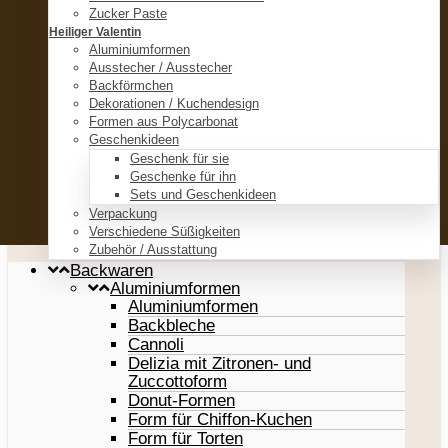
Zucker Paste
Heiliger Valentin
Aluminiumformen
Ausstecher / Ausstecher
Backförmchen
Dekorationen / Kuchendesign
Formen aus Polycarbonat
Geschenkideen
Geschenk für sie
Geschenke für ihn
Sets und Geschenkideen
Verpackung
Verschiedene Süßigkeiten
Zubehör / Ausstattung
Backwaren
Aluminiumformen
Aluminiumformen
Backbleche
Cannoli
Delizia mit Zitronen- und
Zuccottoform
Donut-Formen
Form für Chiffon-Kuchen
Form für Torten