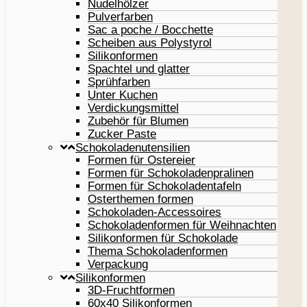
Nudelhölzer
Pulverfarben
Sac a poche / Bocchette
Scheiben aus Polystyrol
Silikonformen
Spachtel und glatter
Sprühfarben
Unter Kuchen
Verdickungsmittel
Zubehör für Blumen
Zucker Paste
Schokoladenutensilien
Formen für Ostereier
Formen für Schokoladenpralinen
Formen für Schokoladentafeln
Osterthemen formen
Schokoladen-Accessoires
Schokoladenformen für Weihnachten
Silikonformen für Schokolade
Thema Schokoladenformen
Verpackung
Silikonformen
3D-Fruchtformen
60x40 Silikonformen