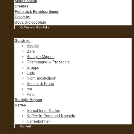
Snack Salato
Cremes
Frühstück Einzelportionen
Colombe
Uova di cioccolato
Kaffee und Getränke
Getränke
Alcolici
Birre
Bottiglie Mignon
Champagne & Prosecchi
Grappe
Latte
Nicht alkoholisch
Succhi di Frutta
tea
Vino
Bottiglie Mignon
Kaffee
Gemahlener Kaffee
Kaffee in Pads und Kapseln
Kaffeebohnen
Konfetti