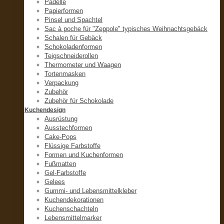
Padelle
Papierformen
Pinsel und Spachtel
Sac à poche für "Zeppole" typisches Weihnachtsgebäck
Schalen für Gebäck
Schokoladenformen
Teigschneiderollen
Thermometer und Waagen
Tortenmasken
Verpackung
Zubehör
Zubehör für Schokolade
Kuchendesign
Ausrüstung
Ausstechformen
Cake-Pops
Flüssige Farbstoffe
Formen und Kuchenformen
Fußmatten
Gel-Farbstoffe
Gelees
Gummi- und Lebensmittelkleber
Kuchendekorationen
Kuchenschachteln
Lebensmittelmarker