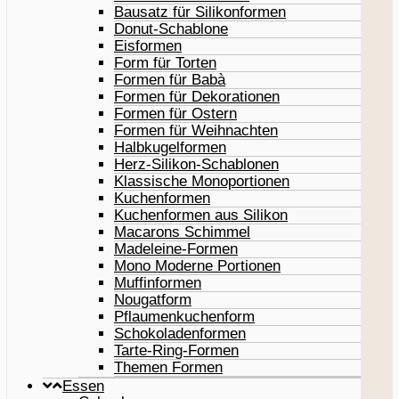
Bausatz für Silikonformen
Donut-Schablone
Eisformen
Form für Torten
Formen für Babà
Formen für Dekorationen
Formen für Ostern
Formen für Weihnachten
Halbkugelformen
Herz-Silikon-Schablonen
Klassische Monoportionen
Kuchenformen
Kuchenformen aus Silikon
Macarons Schimmel
Madeleine-Formen
Mono Moderne Portionen
Muffinformen
Nougatform
Pflaumenkuchenform
Schokoladenformen
Tarte-Ring-Formen
Themen Formen
Essen