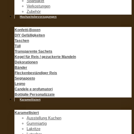
Sparpaket
Verkostungen
Zubehör
Hochzeitsbevorzugungen
Konfetti-Boxen
DIY Gefälligkeiten
Taschen
Tüll
Transparente Sachets
Kegel für Reis / gezuckerte Mandeln
Dekorationen
Bänder
Fleckenbeständiger Reis
Segnaposto
Legno
Candele e profumatori
Bottiglie Personalizzate
Karamellisiert
Karamellisiert
Ausstellung Kuchen
Gummiartig
Lakritze