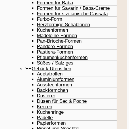
Formen für Baba
Formen für Savarin / Baba-Creme
Formen für sizilianische Cassata
Furbo-Form
Herzförmige Schablonen
Kuchenformen
Madeleine-Formen
Pan-Brioche-Formen
Pandoro-Formen
Pastiera-Formen
Pflaumenkuchenformen
Süßes / Salziges
Gebäck Utensilien
Acetatrollen
Aluminiumformen
Ausstechformen
Backförmchen
Dosierer
Düsen für Sac à Poche
Kerzen
Kuchenringe
Padelle
Papierformen
Pinsel und Spachtel