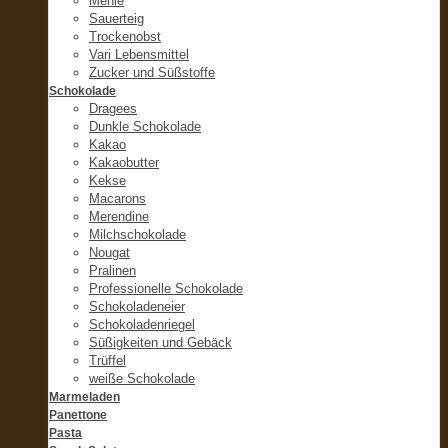
Mehle
Sauerteig
Trockenobst
Vari Lebensmittel
Zucker und Süßstoffe
Schokolade
Dragees
Dunkle Schokolade
Kakao
Kakaobutter
Kekse
Macarons
Merendine
Milchschokolade
Nougat
Pralinen
Professionelle Schokolade
Schokoladeneier
Schokoladenriegel
Süßigkeiten und Gebäck
Trüffel
weiße Schokolade
Marmeladen
Panettone
Pasta