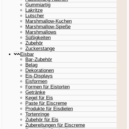
Gummiartig
Lakritze
Lutscher
Marshmallow-Kuchen
Marshmallow-Spieße
Marshmallows
Süßigkeiten
Zubehör
Zuckerstange
Eisbar
Bar-Zubehör
Belag
Dekorationen
Eis-Displays
Eisformen
Formen für Eistorten
Getränke
Kegel für Eis
Paste für Eiscreme
Produkte für Eisdielen
Tortenringe
Zubehör für Eis
Zubereitungen für Eiscreme