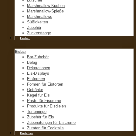
Lutscher
Marshmallow-Kuchen
Marshmallow-Spieße
Marshmallows
Süßigkeiten
Zubehör
Zuckerstange
Eisbar
Eisbar
Bar-Zubehör
Belag
Dekorationen
Eis-Displays
Eisformen
Formen für Eistorten
Getränke
Kegel für Eis
Paste für Eiscreme
Produkte für Eisdielen
Tortenringe
Zubehör für Eis
Zubereitungen für Eiscreme
Zutaten für Cocktails
Bietet an