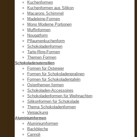
Kuchenformen
Kuchenformen aus Silikon
Macarons Schimmel
Madeleine-Formen
Mono Moderne Portionen
Muffinformen
Nougatform
Pflaumenkuchenform
Schokoladenformen
Tarte-Ring-Formen
Themen Formen
Schokoladenutensilien
Formen für Ostereier
Formen für Schokoladenpralinen
Formen für Schokoladentafeln
Osterthemen formen
Schokoladen-Accessoires
Schokoladenformen für Weihnachten
Silikonformen für Schokolade
Thema Schokoladenformen
Verpackung
Aluminiumformen
Aluminiumformen
Backbleche
Cannoli