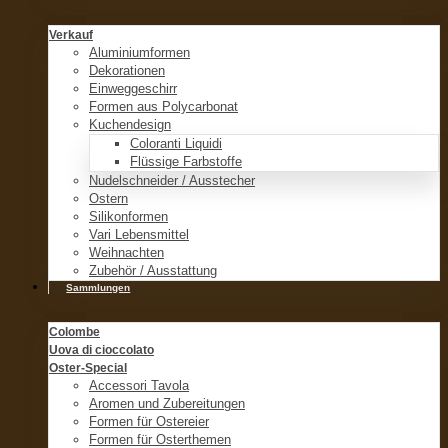
Verkauf
Aluminiumformen
Dekorationen
Einweggeschirr
Formen aus Polycarbonat
Kuchendesign
Coloranti Liquidi
Flüssige Farbstoffe
Nudelschneider / Ausstecher
Ostern
Silikonformen
Vari Lebensmittel
Weihnachten
Zubehör / Ausstattung
Sammlungen
Colombe
Uova di cioccolato
Oster-Special
Accessori Tavola
Aromen und Zubereitungen
Formen für Ostereier
Formen für Osterthemen