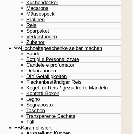
Kuchendeckel
Macarons
Mäusespeck
Pralinen
Reis
Sparpaket
Verkostungen
Zubehör
Hochzeitsgeschenke selber machen
Bänder
Bottiglie Personalizzate
Candele e profumatori
Dekorationen
DIY Gefälligkeiten
Fleckenbeständiger Reis
Kegel für Reis / gezuckerte Mandeln
Konfetti-Boxen
Legno
Segnaposto
Taschen
Transparente Sachets
Tüll
Karamellisiert
Ausstellung Kuchen