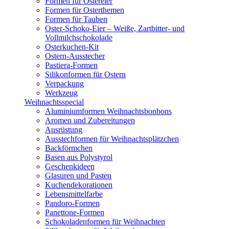
Formen für Ostereier
Formen für Osterthemen
Formen für Tauben
Oster-Schoko-Eier – Weiße, Zartbitter- und
Vollmilchschokolade
Osterkuchen-Kit
Ostern-Ausstecher
Pastiera-Formen
Silikonformen für Ostern
Verpackung
Werkzeug
Weihnachtsspecial
Aluminiumformen Weihnachtsbonbons
Aromen und Zubereitungen
Ausrüstung
Ausstechformen für Weihnachtsplätzchen
Backförmchen
Basen aus Polystyrol
Geschenkideen
Glasuren und Pasten
Kuchendekorationen
Lebensmittelfarbe
Pandoro-Formen
Panettone-Formen
Schokoladenformen für Weihnachten