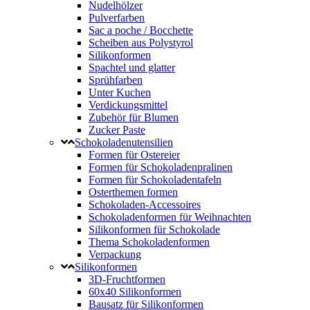
Nudelhölzer
Pulverfarben
Sac a poche / Bocchette
Scheiben aus Polystyrol
Silikonformen
Spachtel und glatter
Sprühfarben
Unter Kuchen
Verdickungsmittel
Zubehör für Blumen
Zucker Paste
Schokoladenutensilien
Formen für Ostereier
Formen für Schokoladenpralinen
Formen für Schokoladentafeln
Osterthemen formen
Schokoladen-Accessoires
Schokoladenformen für Weihnachten
Silikonformen für Schokolade
Thema Schokoladenformen
Verpackung
Silikonformen
3D-Fruchtformen
60x40 Silikonformen
Bausatz für Silikonformen