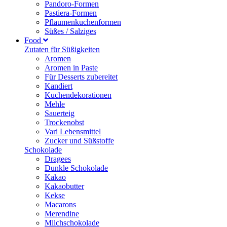
Pandoro-Formen
Pastiera-Formen
Pflaumenkuchenformen
Süßes / Salziges
Food
Zutaten für Süßigkeiten
Aromen
Aromen in Paste
Für Desserts zubereitet
Kandiert
Kuchendekorationen
Mehle
Sauerteig
Trockenobst
Vari Lebensmittel
Zucker und Süßstoffe
Schokolade
Dragees
Dunkle Schokolade
Kakao
Kakaobutter
Kekse
Macarons
Merendine
Milchschokolade