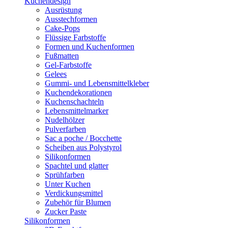
Kuchendesign
Ausrüstung
Ausstechformen
Cake-Pops
Flüssige Farbstoffe
Formen und Kuchenformen
Fußmatten
Gel-Farbstoffe
Gelees
Gummi- und Lebensmittelkleber
Kuchendekorationen
Kuchenschachteln
Lebensmittelmarker
Nudelhölzer
Pulverfarben
Sac a poche / Bocchette
Scheiben aus Polystyrol
Silikonformen
Spachtel und glatter
Sprühfarben
Unter Kuchen
Verdickungsmittel
Zubehör für Blumen
Zucker Paste
Silikonformen