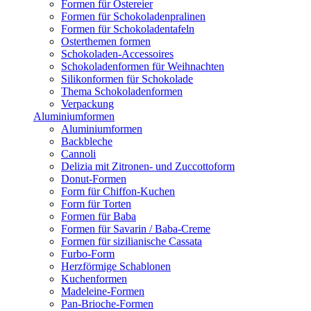
Formen für Ostereier
Formen für Schokoladenpralinen
Formen für Schokoladentafeln
Osterthemen formen
Schokoladen-Accessoires
Schokoladenformen für Weihnachten
Silikonformen für Schokolade
Thema Schokoladenformen
Verpackung
Aluminiumformen
Aluminiumformen
Backbleche
Cannoli
Delizia mit Zitronen- und Zuccottoform
Donut-Formen
Form für Chiffon-Kuchen
Form für Torten
Formen für Baba
Formen für Savarin / Baba-Creme
Formen für sizilianische Cassata
Furbo-Form
Herzförmige Schablonen
Kuchenformen
Madeleine-Formen
Pan-Brioche-Formen