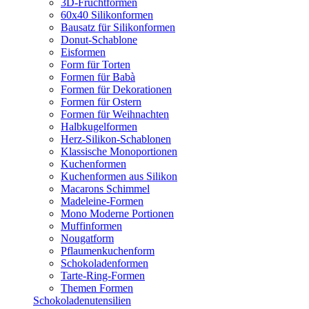
3D-Fruchtformen
60x40 Silikonformen
Bausatz für Silikonformen
Donut-Schablone
Eisformen
Form für Torten
Formen für Babà
Formen für Dekorationen
Formen für Ostern
Formen für Weihnachten
Halbkugelformen
Herz-Silikon-Schablonen
Klassische Monoportionen
Kuchenformen
Kuchenformen aus Silikon
Macarons Schimmel
Madeleine-Formen
Mono Moderne Portionen
Muffinformen
Nougatform
Pflaumenkuchenform
Schokoladenformen
Tarte-Ring-Formen
Themen Formen
Schokoladenutensilien