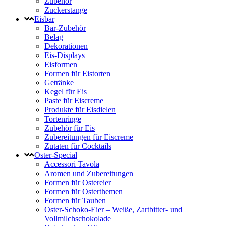
Zubehör
Zuckerstange
Eisbar
Bar-Zubehör
Belag
Dekorationen
Eis-Displays
Eisformen
Formen für Eistorten
Getränke
Kegel für Eis
Paste für Eiscreme
Produkte für Eisdielen
Tortenringe
Zubehör für Eis
Zubereitungen für Eiscreme
Zutaten für Cocktails
Oster-Special
Accessori Tavola
Aromen und Zubereitungen
Formen für Ostereier
Formen für Osterthemen
Formen für Tauben
Oster-Schoko-Eier – Weiße, Zartbitter- und
Vollmilchschokolade