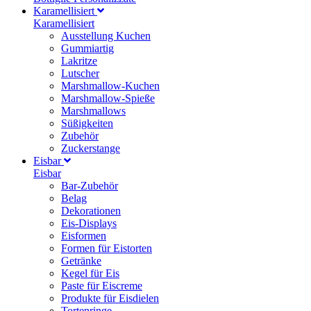
Karamellisiert
Karamellisiert
Ausstellung Kuchen
Gummiartig
Lakritze
Lutscher
Marshmallow-Kuchen
Marshmallow-Spieße
Marshmallows
Süßigkeiten
Zubehör
Zuckerstange
Eisbar
Eisbar
Bar-Zubehör
Belag
Dekorationen
Eis-Displays
Eisformen
Formen für Eistorten
Getränke
Kegel für Eis
Paste für Eiscreme
Produkte für Eisdielen
Tortenringe