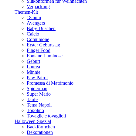
Silikonformen für Weihnachten
Verpackung
Themen-Kit
18 anni
Avengers
Baby-Duschen
Calcio
Comunione
Erster Geburtstag
Finger Food
Fontane Luminose
Geburt
Laurea
Minnie
Paw Patrol
Promessa di Matrimonio
Spiderman
Super Mario
Taufe
Tema Napoli
Topolino
Tovaglie e tovaglioli
Halloween-Spezial
Backförmchen
Dekorationen