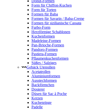
Donut-Formen
Form für Chiffon-Kuchen
Form für Torten
Formen für Baba
Formen für Savarin / Baba-Creme
Formen für sizilianische Cassata
Furbo-Form
Herzförmige Schablonen
Kuchenformen
Madeleine-Formen
Pan-Brioche-Formen
Pandoro-Formen
Pastiera-Formen
Pflaumenkuchenformen
Süßes / Salziges
Gebäck Utensilien
Acetatrollen
Aluminiumformen
Ausstechformen
Backförmchen
Dosierer
Düsen für Sac à Poche
Kerzen
Kuchenringe
Padelle