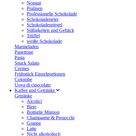
Nougat
Pralinen
Professionelle Schokolade
Schokoladeneier
Schokoladenriegel
Süßigkeiten und Gebäck
Trüffel
weiße Schokolade
Marmeladen
Panettone
Pasta
Snack Salato
Cremes
Frühstück Einzelportionen
Colombe
Uova di cioccolato
Kaffee und Getränke
Getränke
Alcolici
Birre
Bottiglie Mignon
Champagne & Prosecchi
Grappe
Latte
Nicht alkoholisch