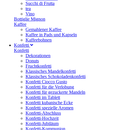
Succhi di Frutta
tea
Vino
Bottiglie Mignon
Kaffee
Gemahlener Kaffee
Kaffee in Pads und Kapseln
Kaffeebohnen
Konfetti
Konfetti
Dekorationen
Donuts
Fruchtkonfetti
Klassisches Mandelkonfetti
Klassisches Schokoladenkonfetti
Konfetti Ciocco Gusto
Konfetti für die Verlobung
Konfetti für gezuckerte Mandeln
Konfetti im Tablett
Konfetti kubanische Ecke
Konfetti spezielle Aromen
Konfetti-Abschluss
Konfetti-Hochzeit
Konfetti-Jubiläum
Konfetti-Kommunion