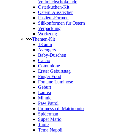
Vollmilchschokolade
Osterkuchen-Kit
Ostern-Ausstecher
Pastiera-Formen
Silikonformen für Ostern
Verpackung
Werkzeug
Themen-Kit
18 anni
Avengers
Baby-Duschen
Calcio
Comunione
Erster Geburtstag
Finger Food
Fontane Luminose
Geburt
Laurea
Minnie
Paw Patrol
Promessa di Matrimonio
Spiderman
Super Mario
Taufe
Tema Napoli