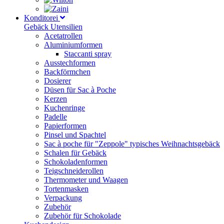
Konditorei
Gebäck Utensilien
Acetatrollen
Aluminiumformen
Staccanti spray
Ausstechformen
Backförmchen
Dosierer
Düsen für Sac à Poche
Kerzen
Kuchenringe
Padelle
Papierformen
Pinsel und Spachtel
Sac à poche für "Zeppole" typisches Weihnachtsgebäck
Schalen für Gebäck
Schokoladenformen
Teigschneiderollen
Thermometer und Waagen
Tortenmasken
Verpackung
Zubehör
Zubehör für Schokolade