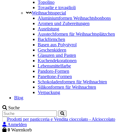
Topolino
Tovaglie e tovaglioli
Weihnachtsspecial
Aluminiumformen Weihnachtsbonbons
Aromen und Zubereitungen
Ausrüstung
Ausstechformen für Weihnachtsplätzchen
Backförmchen
Basen aus Polystyrol
Geschenkideen
Glasuren und Pasten
Kuchendekorationen
Lebensmittelfarbe
Pandoro-Formen
Panettone-Formen
Schokoladenformen für Weihnachten
Silikonformen für Weihnachten
Verpackung
Blog
Suche
Anmelden
0
Warenkorb