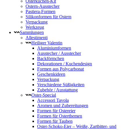
Osterkuchen-Kit
Ostern-Ausstecher
Pastiera-Formen
Silikonformen für Ostern
Verpackung
Werkzeug
Sammlungen
Allestimenti
Heiliger Valentin
Aluminiumformen
Ausstecher / Ausstecher
Backförmchen
Dekorationen / Kuchendesign
Formen aus Polycarbonat
Geschenkideen
Verpackung
Verschiedene Süßigkeiten
Zubehör / Ausstattung
Oster-Special
Accessori Tavola
Aromen und Zubereitungen
Formen für Ostereier
Formen für Osterthemen
Formen für Tauben
Oster-Schoko-Eier – Weiße, Zartbitter- und