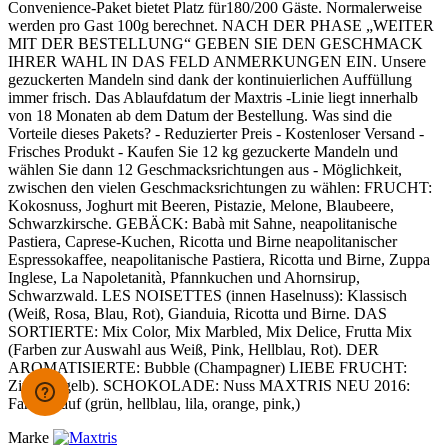
Convenience-Paket bietet Platz für180/200 Gäste. Normalerweise
werden pro Gast 100g berechnet. NACH DER PHASE „WEITER
MIT DER BESTELLUNG“ GEBEN SIE DEN GESCHMACK
IHRER WAHL IN DAS FELD ANMERKUNGEN EIN. Unsere
gezuckerten Mandeln sind dank der kontinuierlichen Auffüllung
immer frisch. Das Ablaufdatum der Maxtris -Linie liegt innerhalb
von 18 Monaten ab dem Datum der Bestellung. Was sind die
Vorteile dieses Pakets? - Reduzierter Preis - Kostenloser Versand -
Frisches Produkt - Kaufen Sie 12 kg gezuckerte Mandeln und
wählen Sie dann 12 Geschmacksrichtungen aus - Möglichkeit,
zwischen den vielen Geschmacksrichtungen zu wählen: FRUCHT:
Kokosnuss, Joghurt mit Beeren, Pistazie, Melone, Blaubeere,
Schwarzkirsche. GEBÄCK: Babà mit Sahne, neapolitanische
Pastiera, Caprese-Kuchen, Ricotta und Birne neapolitanischer
Espressokaffee, neapolitanische Pastiera, Ricotta und Birne, Zuppa
Inglese, La Napoletanità, Pfannkuchen und Ahornsirup,
Schwarzwald. LES NOISETTES (innen Haselnuss): Klassisch
(Weiß, Rosa, Blau, Rot), Gianduia, Ricotta und Birne. DAS
SORTIERTE: Mix Color, Mix Marbled, Mix Delice, Frutta Mix
(Farben zur Auswahl aus Weiß, Pink, Hellblau, Rot). DER
AROMATISIERTE: Bubble (Champagner) LIEBE FRUCHT:
Zitrone (gelb). SCHOKOLADE: Nuss MAXTRIS NEU 2016:
Farbverlauf (grün, hellblau, lila, orange, pink,)
Marke