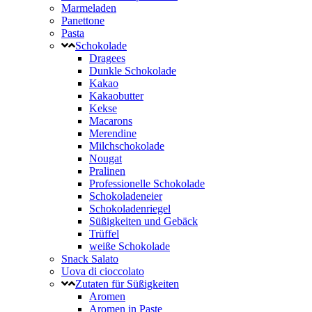
Marmeladen
Panettone
Pasta
Schokolade
Dragees
Dunkle Schokolade
Kakao
Kakaobutter
Kekse
Macarons
Merendine
Milchschokolade
Nougat
Pralinen
Professionelle Schokolade
Schokoladeneier
Schokoladenriegel
Süßigkeiten und Gebäck
Trüffel
weiße Schokolade
Snack Salato
Uova di cioccolato
Zutaten für Süßigkeiten
Aromen
Aromen in Paste