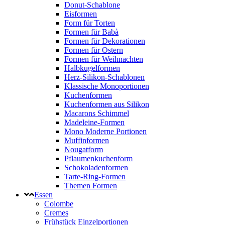
Donut-Schablone
Eisformen
Form für Torten
Formen für Babà
Formen für Dekorationen
Formen für Ostern
Formen für Weihnachten
Halbkugelformen
Herz-Silikon-Schablonen
Klassische Monoportionen
Kuchenformen
Kuchenformen aus Silikon
Macarons Schimmel
Madeleine-Formen
Mono Moderne Portionen
Muffinformen
Nougatform
Pflaumenkuchenform
Schokoladenformen
Tarte-Ring-Formen
Themen Formen
Essen
Colombe
Cremes
Frühstück Einzelportionen