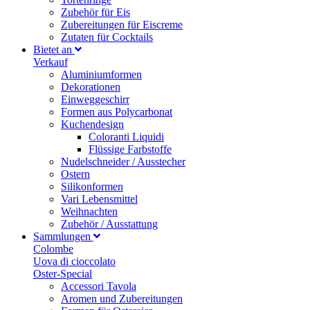
Zubehör für Eis
Zubereitungen für Eiscreme
Zutaten für Cocktails
Bietet an
Verkauf
Aluminiumformen
Dekorationen
Einweggeschirr
Formen aus Polycarbonat
Kuchendesign
Coloranti Liquidi
Flüssige Farbstoffe
Nudelschneider / Ausstecher
Ostern
Silikonformen
Vari Lebensmittel
Weihnachten
Zubehör / Ausstattung
Sammlungen
Colombe
Uova di cioccolato
Oster-Special
Accessori Tavola
Aromen und Zubereitungen