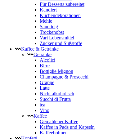
Für Desserts zubereitet
Kandiert
Kuchendekorationen
Mehle
Sauerteig
Trockenobst
Vari Lebensmittel
Zucker und Süßstoffe
Kaffee & Getränke
Getränke
Alcolici
Birre
Bottiglie Mignon
Champagne & Prosecchi
Grappe
Latte
Nicht alkoholisch
Succhi di Frutta
tea
Vino
Kaffee
Gemahlener Kaffee
Kaffee in Pads und Kapseln
Kaffeebohnen
Konfetti