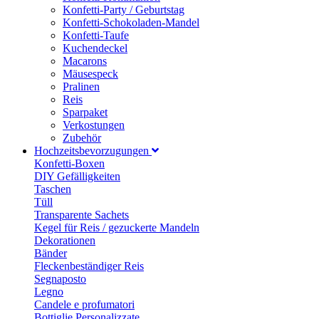
Konfetti-Party / Geburtstag
Konfetti-Schokoladen-Mandel
Konfetti-Taufe
Kuchendeckel
Macarons
Mäusespeck
Pralinen
Reis
Sparpaket
Verkostungen
Zubehör
Hochzeitsbevorzugungen
Konfetti-Boxen
DIY Gefälligkeiten
Taschen
Tüll
Transparente Sachets
Kegel für Reis / gezuckerte Mandeln
Dekorationen
Bänder
Fleckenbeständiger Reis
Segnaposto
Legno
Candele e profumatori
Bottiglie Personalizzate