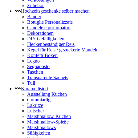
Zubehör
Hochzeitsgeschenke selber machen
Bänder
Bottiglie Personalizzate
Candele e profumatori
Dekorationen
DIY Gefälligkeiten
Fleckenbeständiger Reis
Kegel für Reis / gezuckerte Mandeln
Konfetti-Boxen
Legno
Segnaposto
Taschen
Transparente Sachets
Tüll
Karamellisiert
Ausstellung Kuchen
Gummiartig
Lakritze
Lutscher
Marshmallow-Kuchen
Marshmallow-Spieße
Marshmallows
Süßigkeiten