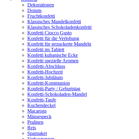
Dekorationen
Donuts
Fruchtkonfetti
Klassisches Mandelkonfetti
Klassisches Schokoladenkonfetti
Konfetti Ciocco Gusto
Konfetti für die Verlobung
Konfetti für gezuckerte Mandeln
Konfetti im Tablett
Konfetti kubanische Ecke
Konfetti spezielle Aromen
Konfetti-Abschluss
Konfetti-Hochzeit
Konfetti-Jubiläum
Konfetti-Kommunion
Konfetti-Party / Geburtstag
Konfetti-Schokoladen-Mandel
Konfetti-Taufe
Kuchendeckel
Macarons
Mäusespeck
Pralinen
Reis
Sparpaket
Verkostungen