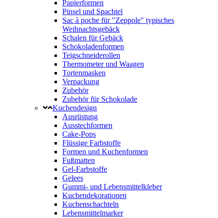
Papierformen
Pinsel und Spachtel
Sac à poche für "Zeppole" typisches
Weihnachtsgebäck
Schalen für Gebäck
Schokoladenformen
Teigschneiderollen
Thermometer und Waagen
Tortenmasken
Verpackung
Zubehör
Zubehör für Schokolade
Kuchendesign
Ausrüstung
Ausstechformen
Cake-Pops
Flüssige Farbstoffe
Formen und Kuchenformen
Fußmatten
Gel-Farbstoffe
Gelees
Gummi- und Lebensmittelkleber
Kuchendekorationen
Kuchenschachteln
Lebensmittelmarker