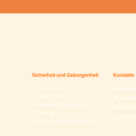
Sicherheit und Geborgenheit
Kontakte
Privacy Policy
Alcioccola
Cookie Policy
Via San
Allgemeine Bedingungen
02 487
Rückzug
info@al
ODR - Online-Streitbeilegung