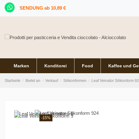
SENDUNG ab 10,89 €
Marken
Konditorei
Food
Kaffee und Ge
Startseite
Bietet an
Verkauf
Silikonformen
Leaf Veinator Silikonform 9
-15%