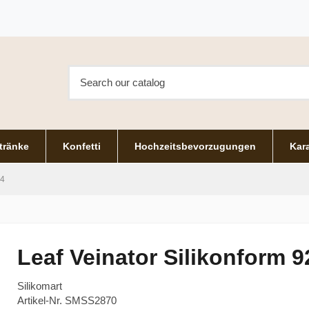
tränke
Konfetti
Hochzeitsbevorzugungen
Kara
24
Leaf Veinator Silikonform 9
Silikomart
Artikel-Nr.
SMSS2870