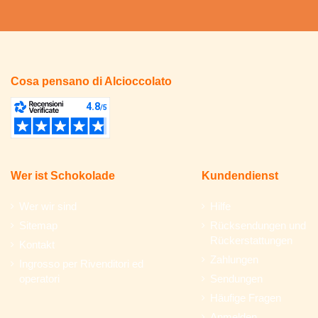
Cosa pensano di Alcioccolato
Wer ist Schokolade
Kundendienst
Wer wir sind
Hilfe
Sitemap
Rücksendungen und
Rückerstattungen
Kontakt
Zahlungen
Ingrosso per Rivenditori ed
operatori
Sendungen
Häufige Fragen
Anmelden