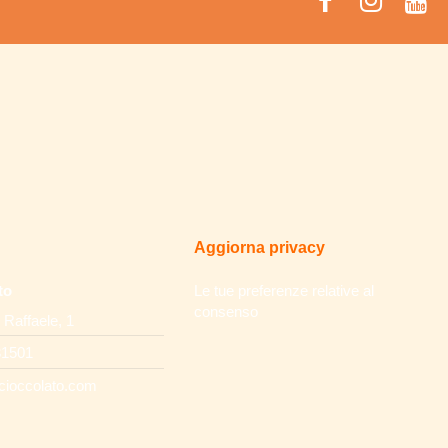
Aggiorna privacy
to
Le tue preferenze relative al
consenso
 Raffaele, 1
31501
cioccolato.com