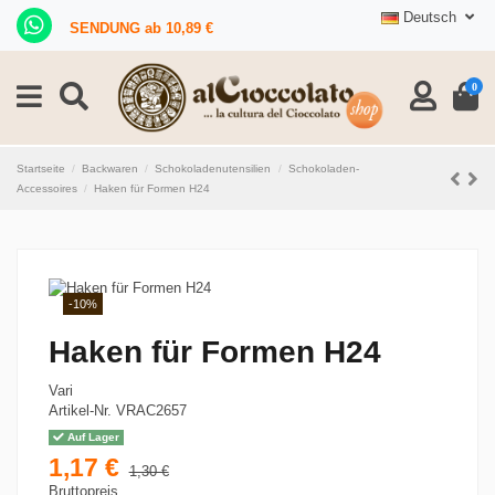
Deutsch
SENDUNG ab 10,89 €
0
Startseite
Backwaren
Schokoladenutensilien
Schokoladen-
Accessoires
Haken für Formen H24
-10%
Haken für Formen H24
Vari
Artikel-Nr.
VRAC2657
Auf Lager
1,17 €
1,30 €
Bruttopreis