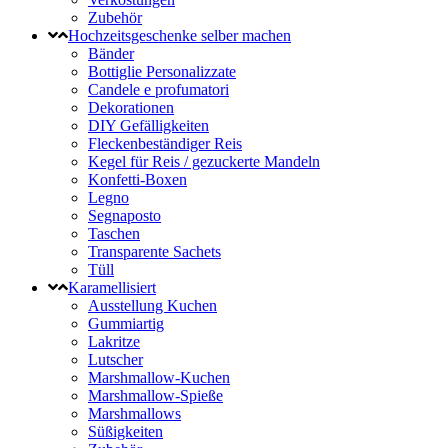
Zubehör
Hochzeitsgeschenke selber machen
Bänder
Bottiglie Personalizzate
Candele e profumatori
Dekorationen
DIY Gefälligkeiten
Fleckenbeständiger Reis
Kegel für Reis / gezuckerte Mandeln
Konfetti-Boxen
Legno
Segnaposto
Taschen
Transparente Sachets
Tüll
Karamellisiert
Ausstellung Kuchen
Gummiartig
Lakritze
Lutscher
Marshmallow-Kuchen
Marshmallow-Spieße
Marshmallows
Süßigkeiten