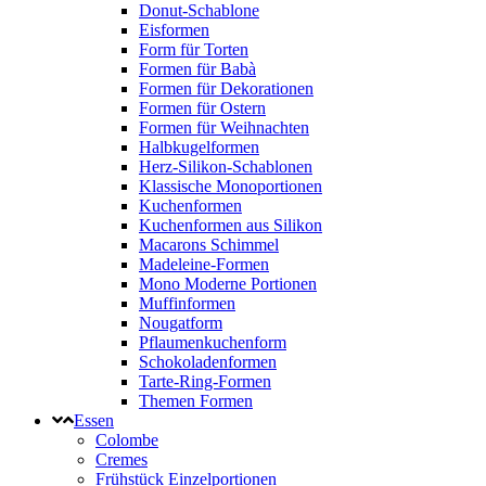
Donut-Schablone
Eisformen
Form für Torten
Formen für Babà
Formen für Dekorationen
Formen für Ostern
Formen für Weihnachten
Halbkugelformen
Herz-Silikon-Schablonen
Klassische Monoportionen
Kuchenformen
Kuchenformen aus Silikon
Macarons Schimmel
Madeleine-Formen
Mono Moderne Portionen
Muffinformen
Nougatform
Pflaumenkuchenform
Schokoladenformen
Tarte-Ring-Formen
Themen Formen
Essen
Colombe
Cremes
Frühstück Einzelportionen