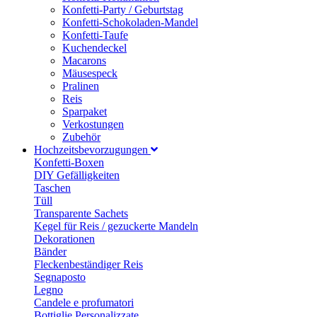
Konfetti-Party / Geburtstag
Konfetti-Schokoladen-Mandel
Konfetti-Taufe
Kuchendeckel
Macarons
Mäusespeck
Pralinen
Reis
Sparpaket
Verkostungen
Zubehör
Hochzeitsbevorzugungen
Konfetti-Boxen
DIY Gefälligkeiten
Taschen
Tüll
Transparente Sachets
Kegel für Reis / gezuckerte Mandeln
Dekorationen
Bänder
Fleckenbeständiger Reis
Segnaposto
Legno
Candele e profumatori
Bottiglie Personalizzate