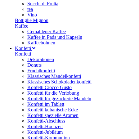
Succhi di Frutta
tea
Vino
Bottiglie Mignon
Kaffee
Gemahlener Kaffee
Kaffee in Pads und Kapseln
Kaffeebohnen
Konfetti
Konfetti
Dekorationen
Donuts
Fruchtkonfetti
Klassisches Mandelkonfetti
Klassisches Schokoladenkonfetti
Konfetti Ciocco Gusto
Konfetti für die Verlobung
Konfetti für gezuckerte Mandeln
Konfetti im Tablett
Konfetti kubanische Ecke
Konfetti spezielle Aromen
Konfetti-Abschluss
Konfetti-Hochzeit
Konfetti-Jubiläum
Konfetti-Kommunion