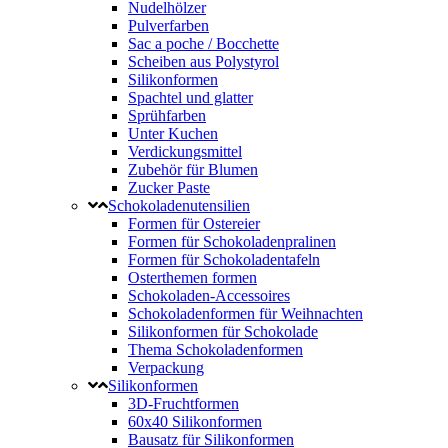
Nudelhölzer
Pulverfarben
Sac a poche / Bocchette
Scheiben aus Polystyrol
Silikonformen
Spachtel und glatter
Sprühfarben
Unter Kuchen
Verdickungsmittel
Zubehör für Blumen
Zucker Paste
Schokoladenutensilien
Formen für Ostereier
Formen für Schokoladenpralinen
Formen für Schokoladentafeln
Osterthemen formen
Schokoladen-Accessoires
Schokoladenformen für Weihnachten
Silikonformen für Schokolade
Thema Schokoladenformen
Verpackung
Silikonformen
3D-Fruchtformen
60x40 Silikonformen
Bausatz für Silikonformen