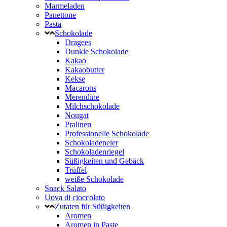
Marmeladen
Panettone
Pasta
Schokolade
Dragees
Dunkle Schokolade
Kakao
Kakaobutter
Kekse
Macarons
Merendine
Milchschokolade
Nougat
Pralinen
Professionelle Schokolade
Schokoladeneier
Schokoladenriegel
Süßigkeiten und Gebäck
Trüffel
weiße Schokolade
Snack Salato
Uova di cioccolato
Zutaten für Süßigkeiten
Aromen
Aromen in Paste