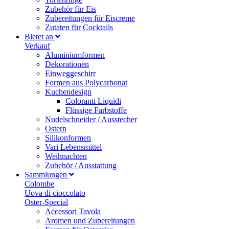
Zubehör für Eis
Zubereitungen für Eiscreme
Zutaten für Cocktails
Bietet an
Verkauf
Aluminiumformen
Dekorationen
Einweggeschirr
Formen aus Polycarbonat
Kuchendesign
Coloranti Liquidi
Flüssige Farbstoffe
Nudelschneider / Ausstecher
Ostern
Silikonformen
Vari Lebensmittel
Weihnachten
Zubehör / Ausstattung
Sammlungen
Colombe
Uova di cioccolato
Oster-Special
Accessori Tavola
Aromen und Zubereitungen