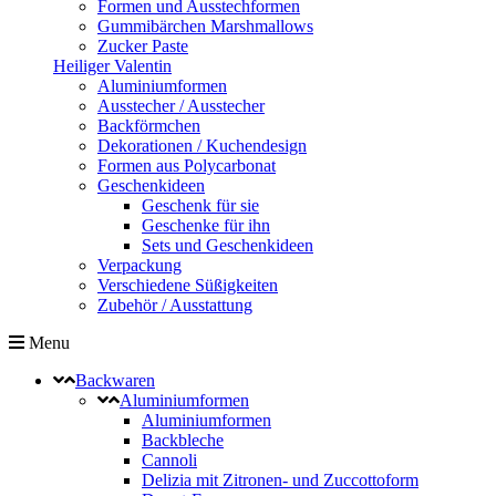
Formen und Ausstechformen
Gummibärchen Marshmallows
Zucker Paste
Heiliger Valentin
Aluminiumformen
Ausstecher / Ausstecher
Backförmchen
Dekorationen / Kuchendesign
Formen aus Polycarbonat
Geschenkideen
Geschenk für sie
Geschenke für ihn
Sets und Geschenkideen
Verpackung
Verschiedene Süßigkeiten
Zubehör / Ausstattung
Menu
Backwaren
Aluminiumformen
Aluminiumformen
Backbleche
Cannoli
Delizia mit Zitronen- und Zuccottoform