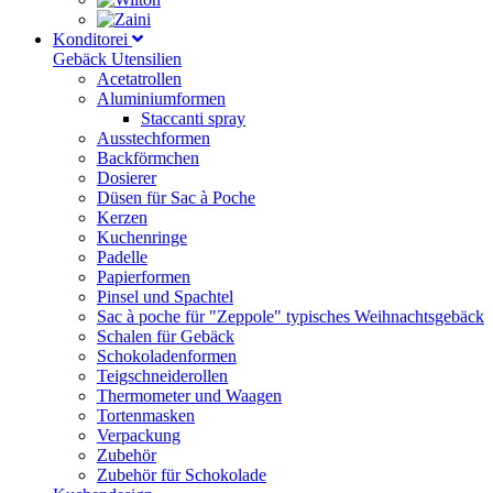
Konditorei
Gebäck Utensilien
Acetatrollen
Aluminiumformen
Staccanti spray
Ausstechformen
Backförmchen
Dosierer
Düsen für Sac à Poche
Kerzen
Kuchenringe
Padelle
Papierformen
Pinsel und Spachtel
Sac à poche für "Zeppole" typisches Weihnachtsgebäck
Schalen für Gebäck
Schokoladenformen
Teigschneiderollen
Thermometer und Waagen
Tortenmasken
Verpackung
Zubehör
Zubehör für Schokolade