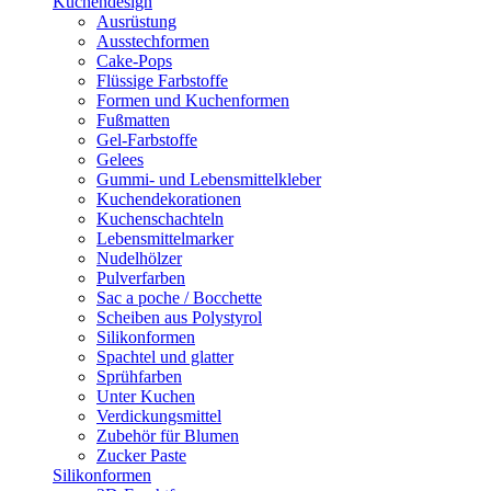
Kuchendesign
Ausrüstung
Ausstechformen
Cake-Pops
Flüssige Farbstoffe
Formen und Kuchenformen
Fußmatten
Gel-Farbstoffe
Gelees
Gummi- und Lebensmittelkleber
Kuchendekorationen
Kuchenschachteln
Lebensmittelmarker
Nudelhölzer
Pulverfarben
Sac a poche / Bocchette
Scheiben aus Polystyrol
Silikonformen
Spachtel und glatter
Sprühfarben
Unter Kuchen
Verdickungsmittel
Zubehör für Blumen
Zucker Paste
Silikonformen