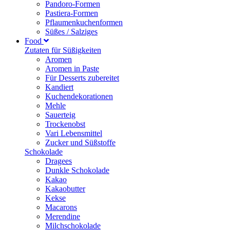
Pandoro-Formen
Pastiera-Formen
Pflaumenkuchenformen
Süßes / Salziges
Food
Zutaten für Süßigkeiten
Aromen
Aromen in Paste
Für Desserts zubereitet
Kandiert
Kuchendekorationen
Mehle
Sauerteig
Trockenobst
Vari Lebensmittel
Zucker und Süßstoffe
Schokolade
Dragees
Dunkle Schokolade
Kakao
Kakaobutter
Kekse
Macarons
Merendine
Milchschokolade