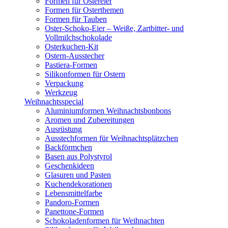
Formen für Ostereier
Formen für Osterthemen
Formen für Tauben
Oster-Schoko-Eier – Weiße, Zartbitter- und
Vollmilchschokolade
Osterkuchen-Kit
Ostern-Ausstecher
Pastiera-Formen
Silikonformen für Ostern
Verpackung
Werkzeug
Weihnachtsspecial
Aluminiumformen Weihnachtsbonbons
Aromen und Zubereitungen
Ausrüstung
Ausstechformen für Weihnachtsplätzchen
Backförmchen
Basen aus Polystyrol
Geschenkideen
Glasuren und Pasten
Kuchendekorationen
Lebensmittelfarbe
Pandoro-Formen
Panettone-Formen
Schokoladenformen für Weihnachten