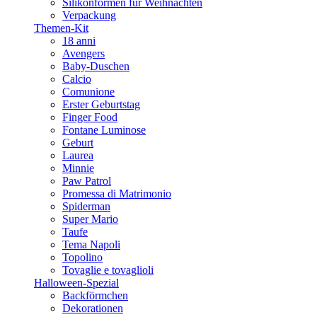
Silikonformen für Weihnachten
Verpackung
Themen-Kit
18 anni
Avengers
Baby-Duschen
Calcio
Comunione
Erster Geburtstag
Finger Food
Fontane Luminose
Geburt
Laurea
Minnie
Paw Patrol
Promessa di Matrimonio
Spiderman
Super Mario
Taufe
Tema Napoli
Topolino
Tovaglie e tovaglioli
Halloween-Spezial
Backförmchen
Dekorationen