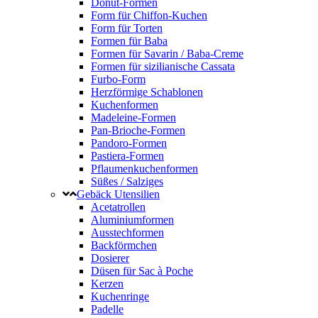
Donut-Formen
Form für Chiffon-Kuchen
Form für Torten
Formen für Baba
Formen für Savarin / Baba-Creme
Formen für sizilianische Cassata
Furbo-Form
Herzförmige Schablonen
Kuchenformen
Madeleine-Formen
Pan-Brioche-Formen
Pandoro-Formen
Pastiera-Formen
Pflaumenkuchenformen
Süßes / Salziges
Gebäck Utensilien
Acetatrollen
Aluminiumformen
Ausstechformen
Backförmchen
Dosierer
Düsen für Sac à Poche
Kerzen
Kuchenringe
Padelle