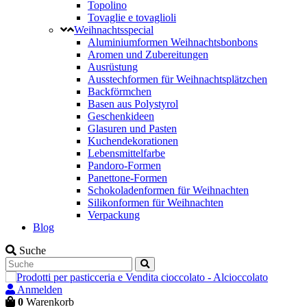
Topolino
Tovaglie e tovaglioli
Weihnachtsspecial
Aluminiumformen Weihnachtsbonbons
Aromen und Zubereitungen
Ausrüstung
Ausstechformen für Weihnachtsplätzchen
Backförmchen
Basen aus Polystyrol
Geschenkideen
Glasuren und Pasten
Kuchendekorationen
Lebensmittelfarbe
Pandoro-Formen
Panettone-Formen
Schokoladenformen für Weihnachten
Silikonformen für Weihnachten
Verpackung
Blog
Suche
Anmelden
0
Warenkorb