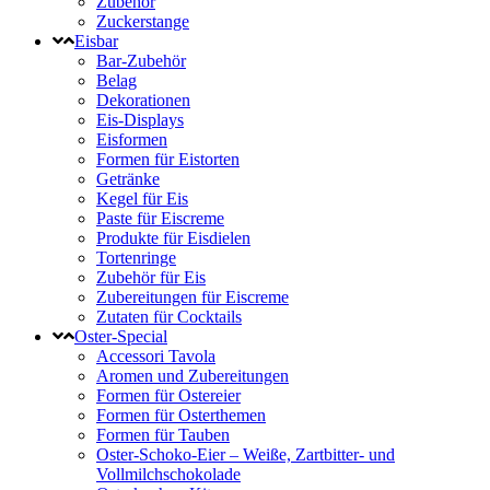
Zubehör
Zuckerstange
Eisbar
Bar-Zubehör
Belag
Dekorationen
Eis-Displays
Eisformen
Formen für Eistorten
Getränke
Kegel für Eis
Paste für Eiscreme
Produkte für Eisdielen
Tortenringe
Zubehör für Eis
Zubereitungen für Eiscreme
Zutaten für Cocktails
Oster-Special
Accessori Tavola
Aromen und Zubereitungen
Formen für Ostereier
Formen für Osterthemen
Formen für Tauben
Oster-Schoko-Eier – Weiße, Zartbitter- und
Vollmilchschokolade