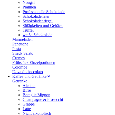
Nougat
Pralinen
Professionelle Schokolade
Schokoladeneier
Schokoladenriegel
Süßigkeiten und Gebäck
Trüffel
weiße Schokolade
Marmeladen
Panettone
Pasta
Snack Salato
Cremes
Frühstück Einzelportionen
Colombe
Uova di cioccolato
Kaffee und Getränke
Getränke
Alcolici
Birre
Bottiglie Mignon
Champagne & Prosecchi
Grappe
Latte
Nicht alkoholisch