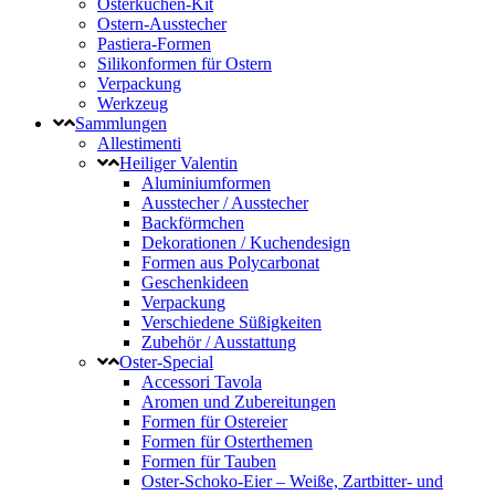
Osterkuchen-Kit
Ostern-Ausstecher
Pastiera-Formen
Silikonformen für Ostern
Verpackung
Werkzeug
Sammlungen
Allestimenti
Heiliger Valentin
Aluminiumformen
Ausstecher / Ausstecher
Backförmchen
Dekorationen / Kuchendesign
Formen aus Polycarbonat
Geschenkideen
Verpackung
Verschiedene Süßigkeiten
Zubehör / Ausstattung
Oster-Special
Accessori Tavola
Aromen und Zubereitungen
Formen für Ostereier
Formen für Osterthemen
Formen für Tauben
Oster-Schoko-Eier – Weiße, Zartbitter- und