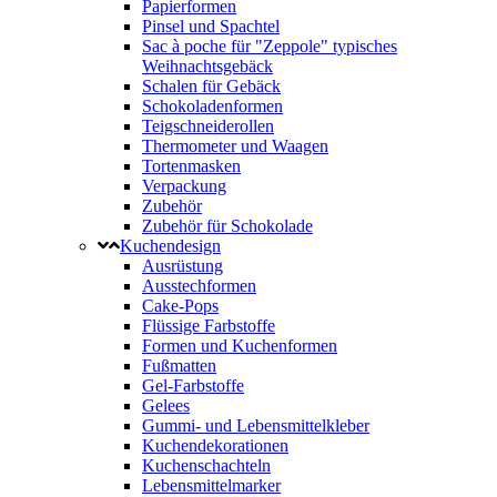
Papierformen
Pinsel und Spachtel
Sac à poche für "Zeppole" typisches
Weihnachtsgebäck
Schalen für Gebäck
Schokoladenformen
Teigschneiderollen
Thermometer und Waagen
Tortenmasken
Verpackung
Zubehör
Zubehör für Schokolade
Kuchendesign
Ausrüstung
Ausstechformen
Cake-Pops
Flüssige Farbstoffe
Formen und Kuchenformen
Fußmatten
Gel-Farbstoffe
Gelees
Gummi- und Lebensmittelkleber
Kuchendekorationen
Kuchenschachteln
Lebensmittelmarker