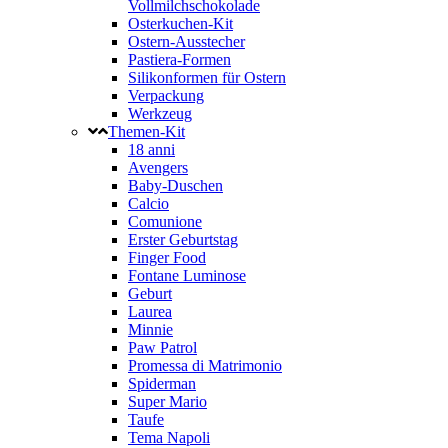
Vollmilchschokolade
Osterkuchen-Kit
Ostern-Ausstecher
Pastiera-Formen
Silikonformen für Ostern
Verpackung
Werkzeug
Themen-Kit
18 anni
Avengers
Baby-Duschen
Calcio
Comunione
Erster Geburtstag
Finger Food
Fontane Luminose
Geburt
Laurea
Minnie
Paw Patrol
Promessa di Matrimonio
Spiderman
Super Mario
Taufe
Tema Napoli