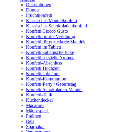
Dekorationen
Donuts
Fruchtkonfetti
Klassisches Mandelkonfetti
Klassisches Schokoladenkonfetti
Konfetti Ciocco Gusto
Konfetti für die Verlobung
Konfetti für gezuckerte Mandeln
Konfetti im Tablett
Konfetti kubanische Ecke
Konfetti spezielle Aromen
Konfetti-Abschluss
Konfetti-Hochzeit
Konfetti-Jubiläum
Konfetti-Kommunion
Konfetti-Party / Geburtstag
Konfetti-Schokoladen-Mandel
Konfetti-Taufe
Kuchendeckel
Macarons
Mäusespeck
Pralinen
Reis
Sparpaket
Verkostungen