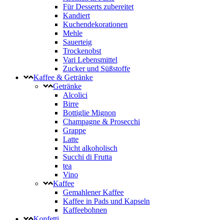
Für Desserts zubereitet
Kandiert
Kuchendekorationen
Mehle
Sauerteig
Trockenobst
Vari Lebensmittel
Zucker und Süßstoffe
Kaffee & Getränke
Getränke
Alcolici
Birre
Bottiglie Mignon
Champagne & Prosecchi
Grappe
Latte
Nicht alkoholisch
Succhi di Frutta
tea
Vino
Kaffee
Gemahlener Kaffee
Kaffee in Pads und Kapseln
Kaffeebohnen
Konfetti