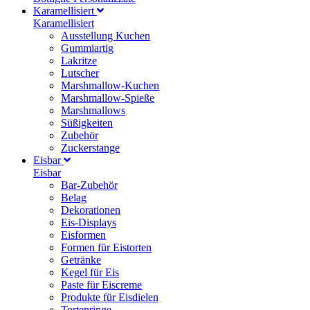
Karamellisiert
Karamellisiert
Ausstellung Kuchen
Gummiartig
Lakritze
Lutscher
Marshmallow-Kuchen
Marshmallow-Spieße
Marshmallows
Süßigkeiten
Zubehör
Zuckerstange
Eisbar
Eisbar
Bar-Zubehör
Belag
Dekorationen
Eis-Displays
Eisformen
Formen für Eistorten
Getränke
Kegel für Eis
Paste für Eiscreme
Produkte für Eisdielen
Tortenringe