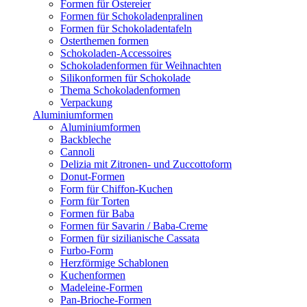
Formen für Ostereier
Formen für Schokoladenpralinen
Formen für Schokoladentafeln
Osterthemen formen
Schokoladen-Accessoires
Schokoladenformen für Weihnachten
Silikonformen für Schokolade
Thema Schokoladenformen
Verpackung
Aluminiumformen
Aluminiumformen
Backbleche
Cannoli
Delizia mit Zitronen- und Zuccottoform
Donut-Formen
Form für Chiffon-Kuchen
Form für Torten
Formen für Baba
Formen für Savarin / Baba-Creme
Formen für sizilianische Cassata
Furbo-Form
Herzförmige Schablonen
Kuchenformen
Madeleine-Formen
Pan-Brioche-Formen