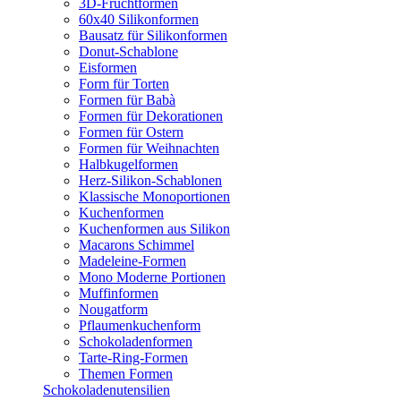
3D-Fruchtformen
60x40 Silikonformen
Bausatz für Silikonformen
Donut-Schablone
Eisformen
Form für Torten
Formen für Babà
Formen für Dekorationen
Formen für Ostern
Formen für Weihnachten
Halbkugelformen
Herz-Silikon-Schablonen
Klassische Monoportionen
Kuchenformen
Kuchenformen aus Silikon
Macarons Schimmel
Madeleine-Formen
Mono Moderne Portionen
Muffinformen
Nougatform
Pflaumenkuchenform
Schokoladenformen
Tarte-Ring-Formen
Themen Formen
Schokoladenutensilien