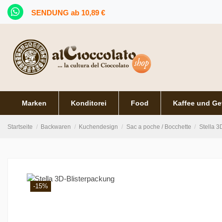
SENDUNG ab 10,89 €
Marken
Konditorei
Food
Kaffee und Ge
Startseite
Backwaren
Kuchendesign
Sac a poche / Bocchette
Stella 3
-15%