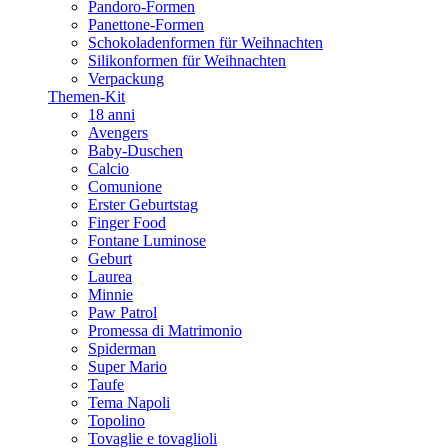
Pandoro-Formen
Panettone-Formen
Schokoladenformen für Weihnachten
Silikonformen für Weihnachten
Verpackung
Themen-Kit
18 anni
Avengers
Baby-Duschen
Calcio
Comunione
Erster Geburtstag
Finger Food
Fontane Luminose
Geburt
Laurea
Minnie
Paw Patrol
Promessa di Matrimonio
Spiderman
Super Mario
Taufe
Tema Napoli
Topolino
Tovaglie e tovaglioli