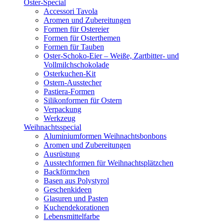
Oster-Special
Accessori Tavola
Aromen und Zubereitungen
Formen für Ostereier
Formen für Osterthemen
Formen für Tauben
Oster-Schoko-Eier – Weiße, Zartbitter- und
Vollmilchschokolade
Osterkuchen-Kit
Ostern-Ausstecher
Pastiera-Formen
Silikonformen für Ostern
Verpackung
Werkzeug
Weihnachtsspecial
Aluminiumformen Weihnachtsbonbons
Aromen und Zubereitungen
Ausrüstung
Ausstechformen für Weihnachtsplätzchen
Backförmchen
Basen aus Polystyrol
Geschenkideen
Glasuren und Pasten
Kuchendekorationen
Lebensmittelfarbe