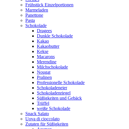
Frühstück Einzelportionen
Marmeladen
Panettone
Pasta
Schokolade
Dragees
Dunkle Schokolade
Kakao
Kakaobutter
Kekse
Macarons
Merendine
Milchschokolade
Nougat
Pralinen
Professionelle Schokolade
Schokoladeneier
Schokoladenriegel
Süßigkeiten und Gebäck
Trüffel
weiße Schokolade
Snack Salato
Uova di cioccolato
Zutaten für Süßigkeiten