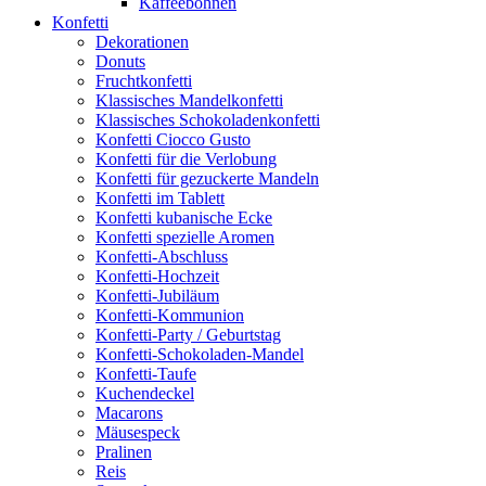
Kaffeebohnen
Konfetti
Dekorationen
Donuts
Fruchtkonfetti
Klassisches Mandelkonfetti
Klassisches Schokoladenkonfetti
Konfetti Ciocco Gusto
Konfetti für die Verlobung
Konfetti für gezuckerte Mandeln
Konfetti im Tablett
Konfetti kubanische Ecke
Konfetti spezielle Aromen
Konfetti-Abschluss
Konfetti-Hochzeit
Konfetti-Jubiläum
Konfetti-Kommunion
Konfetti-Party / Geburtstag
Konfetti-Schokoladen-Mandel
Konfetti-Taufe
Kuchendeckel
Macarons
Mäusespeck
Pralinen
Reis