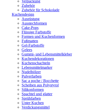
Verpackung
Zubehör
Zubehör für Schokolade
Kuchendesign
Ausrüstung
Ausstechformen
Cake-Pops
Flüssige Farbstoffe
Formen und Kuchenformen
Fußmatten
Gel-Farbstoffe
Gelees
Gummi- und Lebensmittelkleber
Kuchendekorationen
Kuchenschachteln
Lebensmittelmarker
Nudelhölzer
Pulverfarben
Sac a poche / Bocchette
Scheiben aus Polystyrol
Silikonformen
Spachtel und glatter
Sprühfarben
Unter Kuchen
Verdickungsmittel