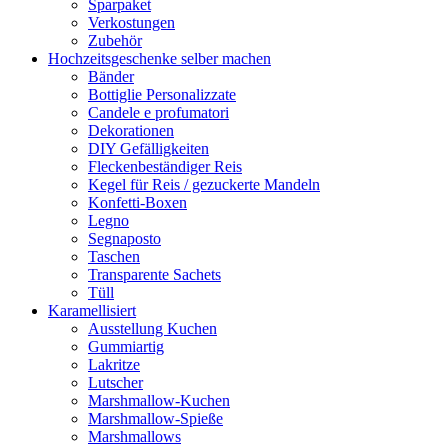
Sparpaket
Verkostungen
Zubehör
Hochzeitsgeschenke selber machen
Bänder
Bottiglie Personalizzate
Candele e profumatori
Dekorationen
DIY Gefälligkeiten
Fleckenbeständiger Reis
Kegel für Reis / gezuckerte Mandeln
Konfetti-Boxen
Legno
Segnaposto
Taschen
Transparente Sachets
Tüll
Karamellisiert
Ausstellung Kuchen
Gummiartig
Lakritze
Lutscher
Marshmallow-Kuchen
Marshmallow-Spieße
Marshmallows