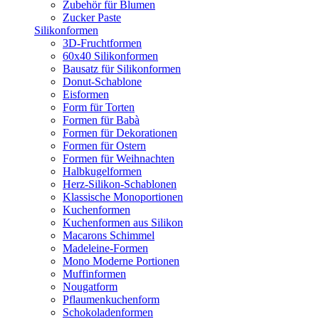
Zubehör für Blumen
Zucker Paste
Silikonformen
3D-Fruchtformen
60x40 Silikonformen
Bausatz für Silikonformen
Donut-Schablone
Eisformen
Form für Torten
Formen für Babà
Formen für Dekorationen
Formen für Ostern
Formen für Weihnachten
Halbkugelformen
Herz-Silikon-Schablonen
Klassische Monoportionen
Kuchenformen
Kuchenformen aus Silikon
Macarons Schimmel
Madeleine-Formen
Mono Moderne Portionen
Muffinformen
Nougatform
Pflaumenkuchenform
Schokoladenformen