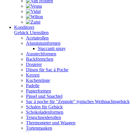
Konditorei
Gebäck Utensilien
Acetatrollen
Aluminiumformen
Staccanti spray
Ausstechformen
Backförmchen
Dosierer
Düsen für Sac à Poche
Kerzen
Kuchenringe
Padelle
Papierformen
Pinsel und Spachtel
Sac à poche für "Zeppole" typisches Weihnachtsgebäck
Schalen für Gebäck
Schokoladenformen
Teigschneiderollen
Thermometer und Waagen
Tortenmasken