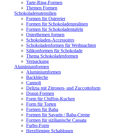
Tarte-Ring-Formen
Themen Formen
Schokoladenutensilien
Formen für Ostereier
Formen für Schokoladenpralinen
Formen für Schokoladentafeln
Osterthemen formen
Schokoladen-Accessoires
Schokoladenformen für Weihnachten
Silikonformen für Schokolade
Thema Schokoladenformen
Verpackung
Aluminiumformen
Aluminiumformen
Backbleche
Cannoli
Delizia mit Zitronen- und Zuccottoform
Donut-Formen
Form für Chiffon-Kuchen
Form für Torten
Formen für Baba
Formen für Savarin / Baba-Creme
Formen für sizilianische Cassata
Furbo-Form
Herzförmige Schablonen