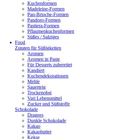
Kuchenformen
Madeleine-Formen
Pan-Brioche-Formen
Pandoro-Formen
Pastiera-Formen
Pflaumenkuchenformen
Süßes / Salziges
Food
Zutaten für Süßigkeiten
Aromen
Aromen in Paste
Für Desserts zubereitet
Kandiert
Kuchendekorationen
Mehle
Sauerteig
Trockenobst
Vari Lebensmittel
Zucker und Süßstoffe
Schokolade
Dragees
Dunkle Schokolade
Kakao
Kakaobutter
Kekse