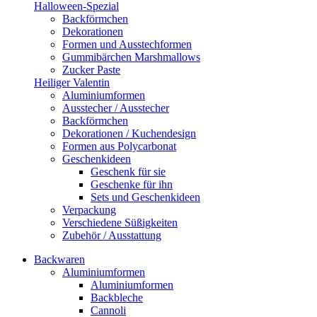
Halloween-Spezial
Backförmchen
Dekorationen
Formen und Ausstechformen
Gummibärchen Marshmallows
Zucker Paste
Heiliger Valentin
Aluminiumformen
Ausstecher / Ausstecher
Backförmchen
Dekorationen / Kuchendesign
Formen aus Polycarbonat
Geschenkideen
Geschenk für sie
Geschenke für ihn
Sets und Geschenkideen
Verpackung
Verschiedene Süßigkeiten
Zubehör / Ausstattung
Backwaren
Aluminiumformen
Aluminiumformen
Backbleche
Cannoli