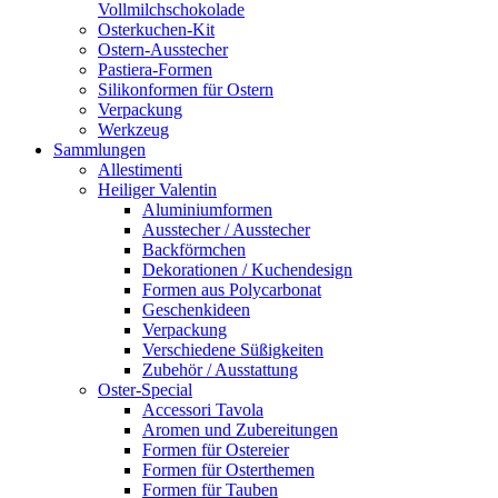
Vollmilchschokolade
Osterkuchen-Kit
Ostern-Ausstecher
Pastiera-Formen
Silikonformen für Ostern
Verpackung
Werkzeug
Sammlungen
Allestimenti
Heiliger Valentin
Aluminiumformen
Ausstecher / Ausstecher
Backförmchen
Dekorationen / Kuchendesign
Formen aus Polycarbonat
Geschenkideen
Verpackung
Verschiedene Süßigkeiten
Zubehör / Ausstattung
Oster-Special
Accessori Tavola
Aromen und Zubereitungen
Formen für Ostereier
Formen für Osterthemen
Formen für Tauben