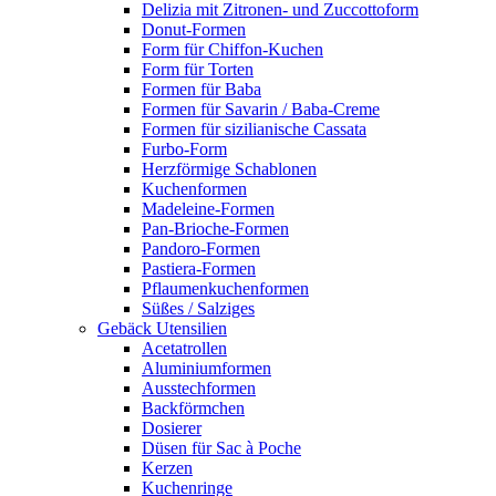
Delizia mit Zitronen- und Zuccottoform
Donut-Formen
Form für Chiffon-Kuchen
Form für Torten
Formen für Baba
Formen für Savarin / Baba-Creme
Formen für sizilianische Cassata
Furbo-Form
Herzförmige Schablonen
Kuchenformen
Madeleine-Formen
Pan-Brioche-Formen
Pandoro-Formen
Pastiera-Formen
Pflaumenkuchenformen
Süßes / Salziges
Gebäck Utensilien
Acetatrollen
Aluminiumformen
Ausstechformen
Backförmchen
Dosierer
Düsen für Sac à Poche
Kerzen
Kuchenringe