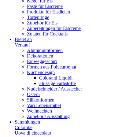
Kegel für Eis
Paste für Eiscreme
Produkte für Eisdielen
Tortenringe
Zubehör für Eis
Zubereitungen für Eiscreme
Zutaten für Cocktails
Bietet an
Verkauf
Aluminiumformen
Dekorationen
Einweggeschirr
Formen aus Polycarbonat
Kuchendesign
Coloranti Liquidi
Flüssige Farbstoffe
Nudelschneider / Ausstecher
Ostern
Silikonformen
Vari Lebensmittel
Weihnachten
Zubehör / Ausstattung
Sammlungen
Colombe
Uova di cioccolato