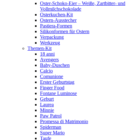
Oster-Schoko-Eier – Weiße, Zartbitter- und
Vollmilchschokolade
Osterkuchen-Kit
Ostern-Ausstecher
Pastiera-Formen
Silikonformen für Ostern
Verpackung
Werkzeug
Themen-Kit
18 anni
Avengers
Baby-Duschen
Calcio
Comunione
Erster Geburtstag
Finger Food
Fontane Luminose
Geburt
Laurea
Minnie
Paw Patrol
Promessa di Matrimonio
Spiderman
Super Mario
Taufe