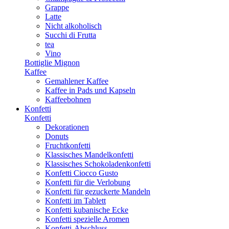
Grappe
Latte
Nicht alkoholisch
Succhi di Frutta
tea
Vino
Bottiglie Mignon
Kaffee
Gemahlener Kaffee
Kaffee in Pads und Kapseln
Kaffeebohnen
Konfetti
Konfetti
Dekorationen
Donuts
Fruchtkonfetti
Klassisches Mandelkonfetti
Klassisches Schokoladenkonfetti
Konfetti Ciocco Gusto
Konfetti für die Verlobung
Konfetti für gezuckerte Mandeln
Konfetti im Tablett
Konfetti kubanische Ecke
Konfetti spezielle Aromen
Konfetti-Abschluss