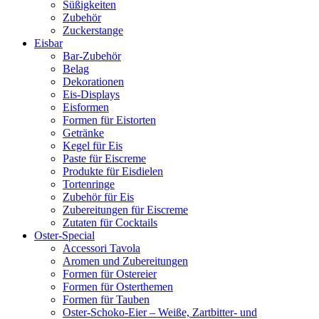
Süßigkeiten
Zubehör
Zuckerstange
Eisbar
Bar-Zubehör
Belag
Dekorationen
Eis-Displays
Eisformen
Formen für Eistorten
Getränke
Kegel für Eis
Paste für Eiscreme
Produkte für Eisdielen
Tortenringe
Zubehör für Eis
Zubereitungen für Eiscreme
Zutaten für Cocktails
Oster-Special
Accessori Tavola
Aromen und Zubereitungen
Formen für Ostereier
Formen für Osterthemen
Formen für Tauben
Oster-Schoko-Eier – Weiße, Zartbitter- und