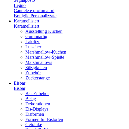
Segnaposto
Legno
Candele e profumatori
Bottiglie Personalizzate
Karamellisiert
Karamellisiert
Ausstellung Kuchen
Gummiartig
Lakritze
Lutscher
Marshmallow-Kuchen
Marshmallow-Spieße
Marshmallows
Süßigkeiten
Zubehör
Zuckerstange
Eisbar
Eisbar
Bar-Zubehör
Belag
Dekorationen
Eis-Displays
Eisformen
Formen für Eistorten
Getränke