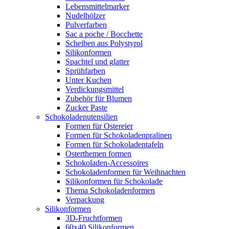
Lebensmittelmarker
Nudelhölzer
Pulverfarben
Sac a poche / Bocchette
Scheiben aus Polystyrol
Silikonformen
Spachtel und glatter
Sprühfarben
Unter Kuchen
Verdickungsmittel
Zubehör für Blumen
Zucker Paste
Schokoladenutensilien
Formen für Ostereier
Formen für Schokoladenpralinen
Formen für Schokoladentafeln
Osterthemen formen
Schokoladen-Accessoires
Schokoladenformen für Weihnachten
Silikonformen für Schokolade
Thema Schokoladenformen
Verpackung
Silikonformen
3D-Fruchtformen
60x40 Silikonformen