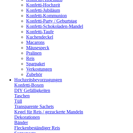
Konfetti-Hochzeit
Konfetti-Jubiläum
Konfetti-Kommunion
Konfetti-Party / Geburtstag
Konfetti-Schokoladen-Mandel
Konfetti-Taufe
Kuchendeckel
Macarons
Mäusespeck
Pralinen
Reis
Sparpaket
Verkostungen
Zubehör
Hochzeitsbevorzugungen
Konfetti-Boxen
DIY Gefälligkeiten
Taschen
Tüll
Transparente Sachets
Kegel für Reis / gezuckerte Mandeln
Dekorationen
Bänder
Fleckenbeständiger Reis