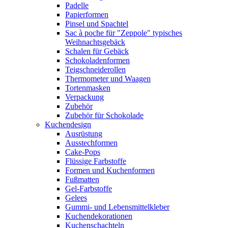
Padelle
Papierformen
Pinsel und Spachtel
Sac à poche für "Zeppole" typisches
Weihnachtsgebäck
Schalen für Gebäck
Schokoladenformen
Teigschneiderollen
Thermometer und Waagen
Tortenmasken
Verpackung
Zubehör
Zubehör für Schokolade
Kuchendesign
Ausrüstung
Ausstechformen
Cake-Pops
Flüssige Farbstoffe
Formen und Kuchenformen
Fußmatten
Gel-Farbstoffe
Gelees
Gummi- und Lebensmittelkleber
Kuchendekorationen
Kuchenschachteln