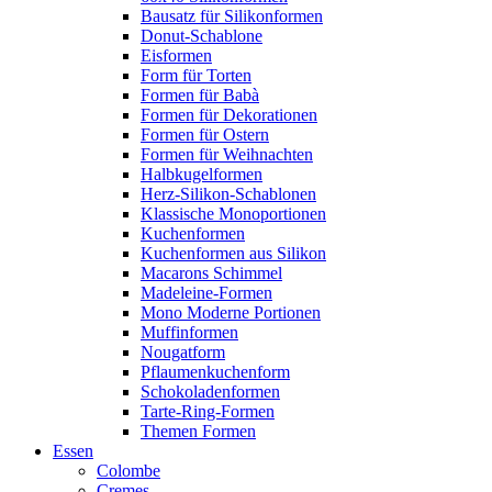
Bausatz für Silikonformen
Donut-Schablone
Eisformen
Form für Torten
Formen für Babà
Formen für Dekorationen
Formen für Ostern
Formen für Weihnachten
Halbkugelformen
Herz-Silikon-Schablonen
Klassische Monoportionen
Kuchenformen
Kuchenformen aus Silikon
Macarons Schimmel
Madeleine-Formen
Mono Moderne Portionen
Muffinformen
Nougatform
Pflaumenkuchenform
Schokoladenformen
Tarte-Ring-Formen
Themen Formen
Essen
Colombe
Cremes