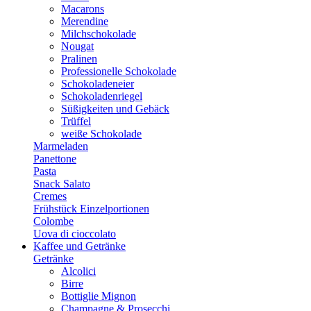
Macarons
Merendine
Milchschokolade
Nougat
Pralinen
Professionelle Schokolade
Schokoladeneier
Schokoladenriegel
Süßigkeiten und Gebäck
Trüffel
weiße Schokolade
Marmeladen
Panettone
Pasta
Snack Salato
Cremes
Frühstück Einzelportionen
Colombe
Uova di cioccolato
Kaffee und Getränke
Getränke
Alcolici
Birre
Bottiglie Mignon
Champagne & Prosecchi