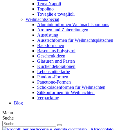
Tema Napoli
Topolino
Tovaglie e tovaglioli
Weihnachtsspecial
Aluminiumformen Weihnachtsbonbons
Aromen und Zubereitungen
Ausrüstung
Ausstechformen für Weihnachtsplätzchen
Backförmchen
Basen aus Polystyrol
Geschenkideen
Glasuren und Pasten
Kuchendekorationen
Lebensmittelfarbe
Pandoro-Formen
Panettone-Formen
Schokoladenformen für Weihnachten
Silikonformen für Weihnachten
Verpackung
Blog
Menu
Suche