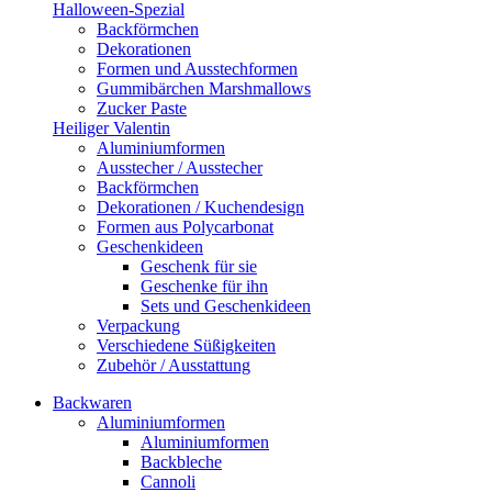
Halloween-Spezial
Backförmchen
Dekorationen
Formen und Ausstechformen
Gummibärchen Marshmallows
Zucker Paste
Heiliger Valentin
Aluminiumformen
Ausstecher / Ausstecher
Backförmchen
Dekorationen / Kuchendesign
Formen aus Polycarbonat
Geschenkideen
Geschenk für sie
Geschenke für ihn
Sets und Geschenkideen
Verpackung
Verschiedene Süßigkeiten
Zubehör / Ausstattung
Backwaren
Aluminiumformen
Aluminiumformen
Backbleche
Cannoli