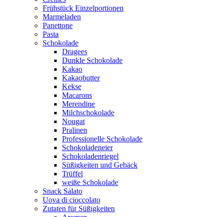
Frühstück Einzelportionen
Marmeladen
Panettone
Pasta
Schokolade
Dragees
Dunkle Schokolade
Kakao
Kakaobutter
Kekse
Macarons
Merendine
Milchschokolade
Nougat
Pralinen
Professionelle Schokolade
Schokoladeneier
Schokoladenriegel
Süßigkeiten und Gebäck
Trüffel
weiße Schokolade
Snack Salato
Uova di cioccolato
Zutaten für Süßigkeiten