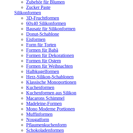
Zubehör für Blumen
Zucker Paste
Silikonformen
3D-Fruchtformen
60x40 Silikonformen
Bausatz für Silikonformen
Donut-Schablone
Eisformen
Form für Torten
Formen für Babà
Formen für Dekorationen
Formen für Ostern
Formen für Weihnachten
Halbkugelformen
Herz-Silikon-Schablonen
Klassische Monoportionen
Kuchenformen
Kuchenformen aus Silikon
Macarons Schimmel
Madeleine-Formen
Mono Moderne Portionen
Muffinformen
Nougatform
Pflaumenkuchenform
Schokoladenformen