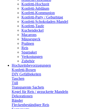
Konfetti-Hochzeit
Konfetti-Jubiläum
Konfetti-Kommunion
Konfetti-Party / Geburtstag
Konfetti-Schokoladen-Mandel
Konfetti-Taufe
Kuchendeckel
Macarons
Mäusespeck
Pralinen
Reis
Sparpaket
Verkostungen
Zubehör
Hochzeitsbevorzugungen
Konfetti-Boxen
DIY Gefälligkeiten
Taschen
Tüll
Transparente Sachets
Kegel für Reis / gezuckerte Mandeln
Dekorationen
Bänder
Fleckenbeständiger Reis