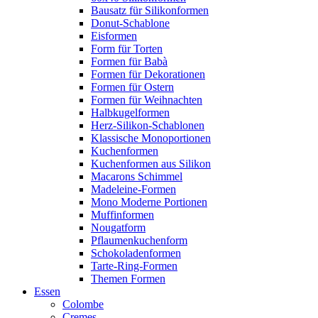
Bausatz für Silikonformen
Donut-Schablone
Eisformen
Form für Torten
Formen für Babà
Formen für Dekorationen
Formen für Ostern
Formen für Weihnachten
Halbkugelformen
Herz-Silikon-Schablonen
Klassische Monoportionen
Kuchenformen
Kuchenformen aus Silikon
Macarons Schimmel
Madeleine-Formen
Mono Moderne Portionen
Muffinformen
Nougatform
Pflaumenkuchenform
Schokoladenformen
Tarte-Ring-Formen
Themen Formen
Essen
Colombe
Cremes