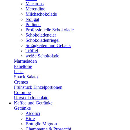
Macarons
Merendine
Milchschokolade
Nougat
Pralinen
Professionelle Schokolade
Schokoladeneier
Schokoladenriegel
Süßigkeiten und Gebäck
Trüffel
weiße Schokolade
Marmeladen
Panettone
Pasta
Snack Salato
Cremes
Frühstück Einzelportionen
Colombe
Uova di cioccolato
Kaffee und Getränke
Getränke
Alcolici
Birre
Bottiglie Mignon
Champagne & Prosecchi