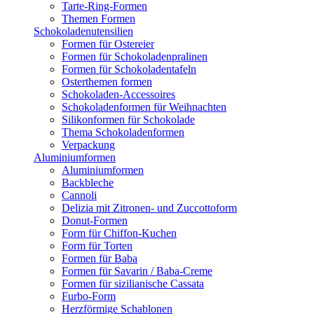
Tarte-Ring-Formen
Themen Formen
Schokoladenutensilien
Formen für Ostereier
Formen für Schokoladenpralinen
Formen für Schokoladentafeln
Osterthemen formen
Schokoladen-Accessoires
Schokoladenformen für Weihnachten
Silikonformen für Schokolade
Thema Schokoladenformen
Verpackung
Aluminiumformen
Aluminiumformen
Backbleche
Cannoli
Delizia mit Zitronen- und Zuccottoform
Donut-Formen
Form für Chiffon-Kuchen
Form für Torten
Formen für Baba
Formen für Savarin / Baba-Creme
Formen für sizilianische Cassata
Furbo-Form
Herzförmige Schablonen