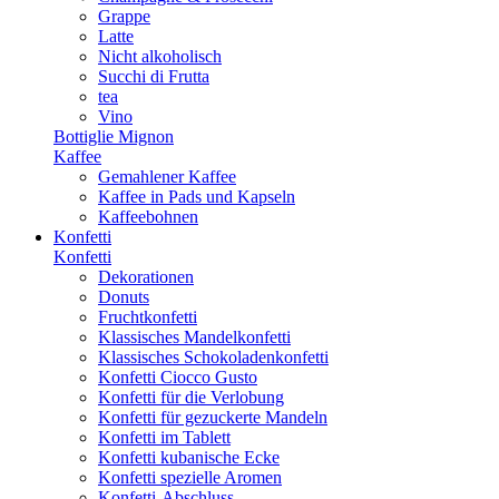
Grappe
Latte
Nicht alkoholisch
Succhi di Frutta
tea
Vino
Bottiglie Mignon
Kaffee
Gemahlener Kaffee
Kaffee in Pads und Kapseln
Kaffeebohnen
Konfetti
Konfetti
Dekorationen
Donuts
Fruchtkonfetti
Klassisches Mandelkonfetti
Klassisches Schokoladenkonfetti
Konfetti Ciocco Gusto
Konfetti für die Verlobung
Konfetti für gezuckerte Mandeln
Konfetti im Tablett
Konfetti kubanische Ecke
Konfetti spezielle Aromen
Konfetti-Abschluss