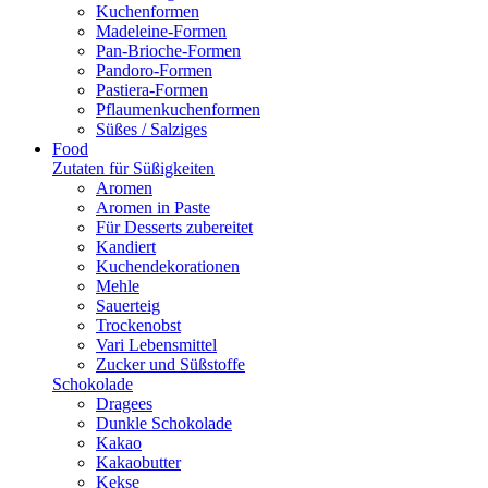
Kuchenformen
Madeleine-Formen
Pan-Brioche-Formen
Pandoro-Formen
Pastiera-Formen
Pflaumenkuchenformen
Süßes / Salziges
Food
Zutaten für Süßigkeiten
Aromen
Aromen in Paste
Für Desserts zubereitet
Kandiert
Kuchendekorationen
Mehle
Sauerteig
Trockenobst
Vari Lebensmittel
Zucker und Süßstoffe
Schokolade
Dragees
Dunkle Schokolade
Kakao
Kakaobutter
Kekse