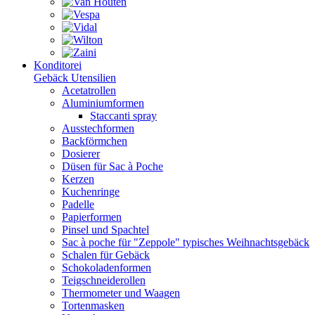
Konditorei
Gebäck Utensilien
Acetatrollen
Aluminiumformen
Staccanti spray
Ausstechformen
Backförmchen
Dosierer
Düsen für Sac à Poche
Kerzen
Kuchenringe
Padelle
Papierformen
Pinsel und Spachtel
Sac à poche für "Zeppole" typisches Weihnachtsgebäck
Schalen für Gebäck
Schokoladenformen
Teigschneiderollen
Thermometer und Waagen
Tortenmasken