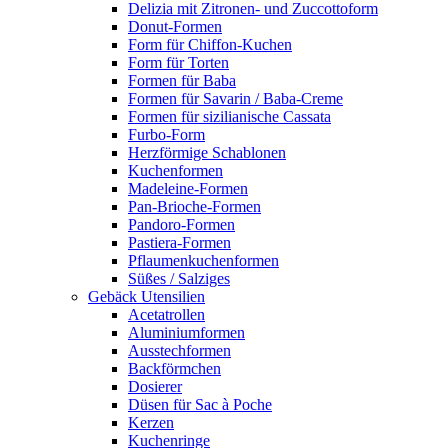
Delizia mit Zitronen- und Zuccottoform
Donut-Formen
Form für Chiffon-Kuchen
Form für Torten
Formen für Baba
Formen für Savarin / Baba-Creme
Formen für sizilianische Cassata
Furbo-Form
Herzförmige Schablonen
Kuchenformen
Madeleine-Formen
Pan-Brioche-Formen
Pandoro-Formen
Pastiera-Formen
Pflaumenkuchenformen
Süßes / Salziges
Gebäck Utensilien
Acetatrollen
Aluminiumformen
Ausstechformen
Backförmchen
Dosierer
Düsen für Sac à Poche
Kerzen
Kuchenringe