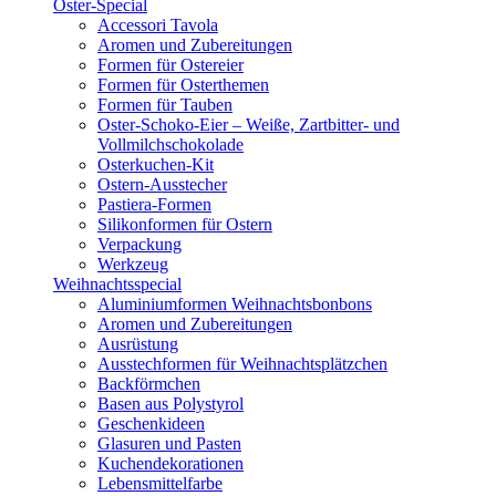
Oster-Special
Accessori Tavola
Aromen und Zubereitungen
Formen für Ostereier
Formen für Osterthemen
Formen für Tauben
Oster-Schoko-Eier – Weiße, Zartbitter- und
Vollmilchschokolade
Osterkuchen-Kit
Ostern-Ausstecher
Pastiera-Formen
Silikonformen für Ostern
Verpackung
Werkzeug
Weihnachtsspecial
Aluminiumformen Weihnachtsbonbons
Aromen und Zubereitungen
Ausrüstung
Ausstechformen für Weihnachtsplätzchen
Backförmchen
Basen aus Polystyrol
Geschenkideen
Glasuren und Pasten
Kuchendekorationen
Lebensmittelfarbe