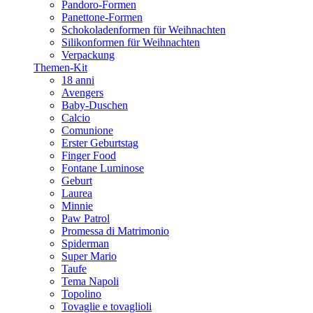
Pandoro-Formen
Panettone-Formen
Schokoladenformen für Weihnachten
Silikonformen für Weihnachten
Verpackung
Themen-Kit
18 anni
Avengers
Baby-Duschen
Calcio
Comunione
Erster Geburtstag
Finger Food
Fontane Luminose
Geburt
Laurea
Minnie
Paw Patrol
Promessa di Matrimonio
Spiderman
Super Mario
Taufe
Tema Napoli
Topolino
Tovaglie e tovaglioli