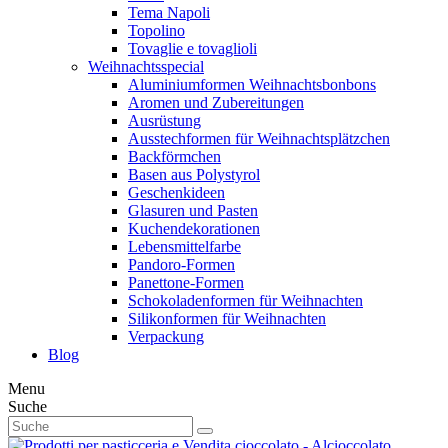
Tema Napoli
Topolino
Tovaglie e tovaglioli
Weihnachtsspecial
Aluminiumformen Weihnachtsbonbons
Aromen und Zubereitungen
Ausrüstung
Ausstechformen für Weihnachtsplätzchen
Backförmchen
Basen aus Polystyrol
Geschenkideen
Glasuren und Pasten
Kuchendekorationen
Lebensmittelfarbe
Pandoro-Formen
Panettone-Formen
Schokoladenformen für Weihnachten
Silikonformen für Weihnachten
Verpackung
Blog
Menu
Suche