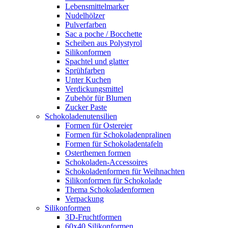
Lebensmittelmarker
Nudelhölzer
Pulverfarben
Sac a poche / Bocchette
Scheiben aus Polystyrol
Silikonformen
Spachtel und glatter
Sprühfarben
Unter Kuchen
Verdickungsmittel
Zubehör für Blumen
Zucker Paste
Schokoladenutensilien
Formen für Ostereier
Formen für Schokoladenpralinen
Formen für Schokoladentafeln
Osterthemen formen
Schokoladen-Accessoires
Schokoladenformen für Weihnachten
Silikonformen für Schokolade
Thema Schokoladenformen
Verpackung
Silikonformen
3D-Fruchtformen
60x40 Silikonformen