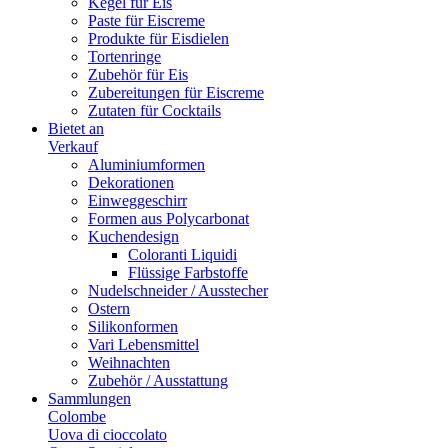
Kegel für Eis
Paste für Eiscreme
Produkte für Eisdielen
Tortenringe
Zubehör für Eis
Zubereitungen für Eiscreme
Zutaten für Cocktails
Bietet an
Verkauf
Aluminiumformen
Dekorationen
Einweggeschirr
Formen aus Polycarbonat
Kuchendesign
Coloranti Liquidi
Flüssige Farbstoffe
Nudelschneider / Ausstecher
Ostern
Silikonformen
Vari Lebensmittel
Weihnachten
Zubehör / Ausstattung
Sammlungen
Colombe
Uova di cioccolato