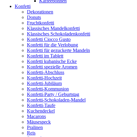
Kaffeebohnen
Konfetti
Dekorationen
Donuts
Fruchtkonfetti
Klassisches Mandelkonfetti
Klassisches Schokoladenkonfetti
Konfetti Ciocco Gusto
Konfetti für die Verlobung
Konfetti für gezuckerte Mandeln
Konfetti im Tablett
Konfetti kubanische Ecke
Konfetti spezielle Aromen
Konfetti-Abschluss
Konfetti-Hochzeit
Konfetti-Jubiläum
Konfetti-Kommunion
Konfetti-Party / Geburtstag
Konfetti-Schokoladen-Mandel
Konfetti-Taufe
Kuchendeckel
Macarons
Mäusespeck
Pralinen
Reis