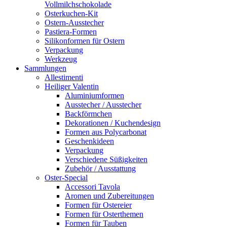
Vollmilchschokolade
Osterkuchen-Kit
Ostern-Ausstecher
Pastiera-Formen
Silikonformen für Ostern
Verpackung
Werkzeug
Sammlungen
Allestimenti
Heiliger Valentin
Aluminiumformen
Ausstecher / Ausstecher
Backförmchen
Dekorationen / Kuchendesign
Formen aus Polycarbonat
Geschenkideen
Verpackung
Verschiedene Süßigkeiten
Zubehör / Ausstattung
Oster-Special
Accessori Tavola
Aromen und Zubereitungen
Formen für Ostereier
Formen für Osterthemen
Formen für Tauben