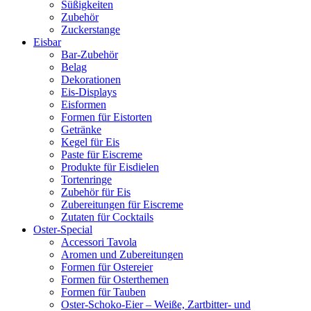
Süßigkeiten
Zubehör
Zuckerstange
Eisbar
Bar-Zubehör
Belag
Dekorationen
Eis-Displays
Eisformen
Formen für Eistorten
Getränke
Kegel für Eis
Paste für Eiscreme
Produkte für Eisdielen
Tortenringe
Zubehör für Eis
Zubereitungen für Eiscreme
Zutaten für Cocktails
Oster-Special
Accessori Tavola
Aromen und Zubereitungen
Formen für Ostereier
Formen für Osterthemen
Formen für Tauben
Oster-Schoko-Eier – Weiße, Zartbitter- und