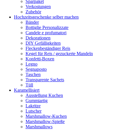
Sparpaket
Verkostungen
Zubehör
Hochzeitsgeschenke selber machen
Bänder
Bottiglie Personalizzate
Candele e profumatori
Dekorationen
DIY Gefälligkeiten
Fleckenbeständiger Reis
Kegel für Reis / gezuckerte Mandeln
Konfetti-Boxen
Legno
Segnaposto
Taschen
Transparente Sachets
Tüll
Karamellisiert
Ausstellung Kuchen
Gummiartig
Lakritze
Lutscher
Marshmallow-Kuchen
Marshmallow-Spieße
Marshmallows