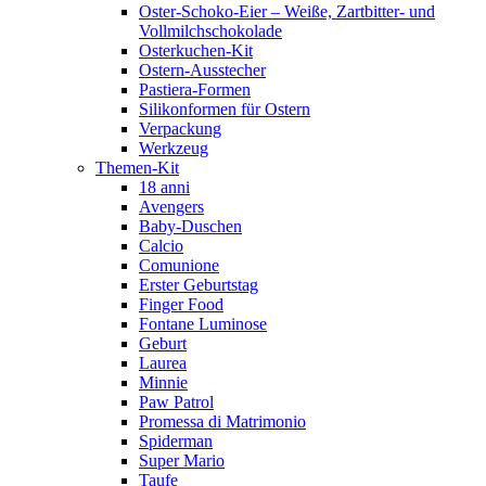
Oster-Schoko-Eier – Weiße, Zartbitter- und
Vollmilchschokolade
Osterkuchen-Kit
Ostern-Ausstecher
Pastiera-Formen
Silikonformen für Ostern
Verpackung
Werkzeug
Themen-Kit
18 anni
Avengers
Baby-Duschen
Calcio
Comunione
Erster Geburtstag
Finger Food
Fontane Luminose
Geburt
Laurea
Minnie
Paw Patrol
Promessa di Matrimonio
Spiderman
Super Mario
Taufe