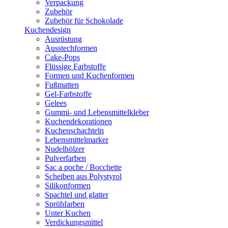
Verpackung
Zubehör
Zubehör für Schokolade
Kuchendesign
Ausrüstung
Ausstechformen
Cake-Pops
Flüssige Farbstoffe
Formen und Kuchenformen
Fußmatten
Gel-Farbstoffe
Gelees
Gummi- und Lebensmittelkleber
Kuchendekorationen
Kuchenschachteln
Lebensmittelmarker
Nudelhölzer
Pulverfarben
Sac a poche / Bocchette
Scheiben aus Polystyrol
Silikonformen
Spachtel und glatter
Sprühfarben
Unter Kuchen
Verdickungsmittel