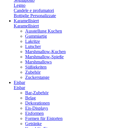
Segnaposto
Legno
Candele e profumatori
Bottiglie Personalizzate
Karamellisiert
Karamellisiert
Ausstellung Kuchen
Gummiartig
Lakritze
Lutscher
Marshmallow-Kuchen
Marshmallow-Spieße
Marshmallows
Süßigkeiten
Zubehör
Zuckerstange
Eisbar
Eisbar
Bar-Zubehör
Belag
Dekorationen
Eis-Displays
Eisformen
Formen für Eistorten
Getränke