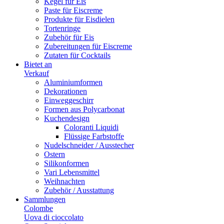
Kegel für Eis
Paste für Eiscreme
Produkte für Eisdielen
Tortenringe
Zubehör für Eis
Zubereitungen für Eiscreme
Zutaten für Cocktails
Bietet an
Verkauf
Aluminiumformen
Dekorationen
Einweggeschirr
Formen aus Polycarbonat
Kuchendesign
Coloranti Liquidi
Flüssige Farbstoffe
Nudelschneider / Ausstecher
Ostern
Silikonformen
Vari Lebensmittel
Weihnachten
Zubehör / Ausstattung
Sammlungen
Colombe
Uova di cioccolato