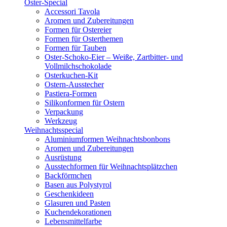
Oster-Special
Accessori Tavola
Aromen und Zubereitungen
Formen für Ostereier
Formen für Osterthemen
Formen für Tauben
Oster-Schoko-Eier – Weiße, Zartbitter- und
Vollmilchschokolade
Osterkuchen-Kit
Ostern-Ausstecher
Pastiera-Formen
Silikonformen für Ostern
Verpackung
Werkzeug
Weihnachtsspecial
Aluminiumformen Weihnachtsbonbons
Aromen und Zubereitungen
Ausrüstung
Ausstechformen für Weihnachtsplätzchen
Backförmchen
Basen aus Polystyrol
Geschenkideen
Glasuren und Pasten
Kuchendekorationen
Lebensmittelfarbe