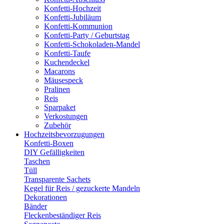
Konfetti-Hochzeit
Konfetti-Jubiläum
Konfetti-Kommunion
Konfetti-Party / Geburtstag
Konfetti-Schokoladen-Mandel
Konfetti-Taufe
Kuchendeckel
Macarons
Mäusespeck
Pralinen
Reis
Sparpaket
Verkostungen
Zubehör
Hochzeitsbevorzugungen
Konfetti-Boxen
DIY Gefälligkeiten
Taschen
Tüll
Transparente Sachets
Kegel für Reis / gezuckerte Mandeln
Dekorationen
Bänder
Fleckenbeständiger Reis