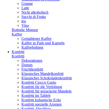
Grappe
Latte
Nicht alkoholisch
Succhi di Frutta
tea
Vino
Bottiglie Mignon
Kaffee
Gemahlener Kaffee
Kaffee in Pads und Kapseln
Kaffeebohnen
Konfetti
Konfetti
Dekorationen
Donuts
Fruchtkonfetti
Klassisches Mandelkonfetti
Klassisches Schokoladenkonfetti
Konfetti Ciocco Gusto
Konfetti für die Verlobung
Konfetti für gezuckerte Mandeln
Konfetti im Tablett
Konfetti kubanische Ecke
Konfetti spezielle Aromen
Konfetti-Abschluss