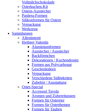
Vollmilchschokolade
Osterkuchen-Kit
Ostern-Ausstecher
Pastiera-Formen
Silikonformen für Ostern
Verpackung
Werkzeug
Sammlungen
Allestimenti
Heiliger Valentin
Aluminiumformen
Ausstecher / Ausstecher
Backförmchen
Dekorationen / Kuchendesign
Formen aus Polycarbonat
Geschenkideen
Verpackung
Verschiedene Süßigkeiten
Zubehör / Ausstattung
Oster-Special
Accessori Tavola
Aromen und Zubereitungen
Formen für Ostereier
Formen für Osterthemen
Formen für Tauben