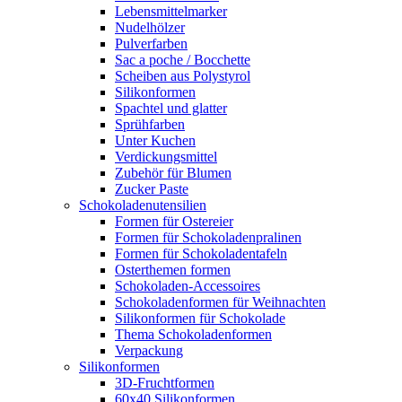
Lebensmittelmarker
Nudelhölzer
Pulverfarben
Sac a poche / Bocchette
Scheiben aus Polystyrol
Silikonformen
Spachtel und glatter
Sprühfarben
Unter Kuchen
Verdickungsmittel
Zubehör für Blumen
Zucker Paste
Schokoladenutensilien
Formen für Ostereier
Formen für Schokoladenpralinen
Formen für Schokoladentafeln
Osterthemen formen
Schokoladen-Accessoires
Schokoladenformen für Weihnachten
Silikonformen für Schokolade
Thema Schokoladenformen
Verpackung
Silikonformen
3D-Fruchtformen
60x40 Silikonformen