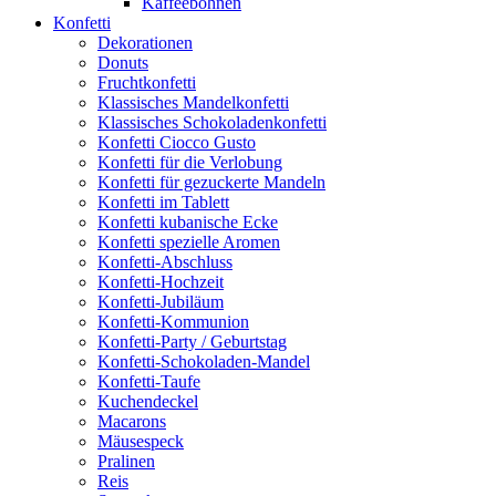
Kaffeebohnen
Konfetti
Dekorationen
Donuts
Fruchtkonfetti
Klassisches Mandelkonfetti
Klassisches Schokoladenkonfetti
Konfetti Ciocco Gusto
Konfetti für die Verlobung
Konfetti für gezuckerte Mandeln
Konfetti im Tablett
Konfetti kubanische Ecke
Konfetti spezielle Aromen
Konfetti-Abschluss
Konfetti-Hochzeit
Konfetti-Jubiläum
Konfetti-Kommunion
Konfetti-Party / Geburtstag
Konfetti-Schokoladen-Mandel
Konfetti-Taufe
Kuchendeckel
Macarons
Mäusespeck
Pralinen
Reis