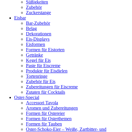
Süßigkeiten
Zubehör
Zuckerstange
Eisbar
Bar-Zubehör
Belag
Dekorationen
Eis-Displays
Eisformen
Formen für Eistorten
Getränke
Kegel für Eis
Paste für Eiscreme
Produkte für Eisdielen
Tortenringe
Zubehör für Eis
Zubereitungen für Eiscreme
Zutaten für Cocktails
Oster-Special
Accessori Tavola
Aromen und Zubereitungen
Formen für Ostereier
Formen für Osterthemen
Formen für Tauben
Oster-Schoko-Eier – Weiße, Zartbitter- und