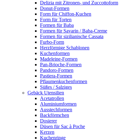
Delizia mit Zitronen- und Zuccottoform
Donut-Formen
Form für Chiffon-Kuchen
Form für Torten
Formen für Baba
Formen für Savarin / Baba-Creme
Formen für sizilianische Cassata
Furbo-Form
Herzförmige Schablonen
Kuchenformen
Madeleine-Formen
Pan-Brioche-Formen
Pandoro-Formen
Pastiera-Formen
Pflaumenkuchenformen
Süßes / Salziges
Gebäck Utensilien
Acetatrollen
Aluminiumformen
Ausstechformen
Backförmchen
Dosierer
Düsen für Sac à Poche
Kerzen
Kuchenringe