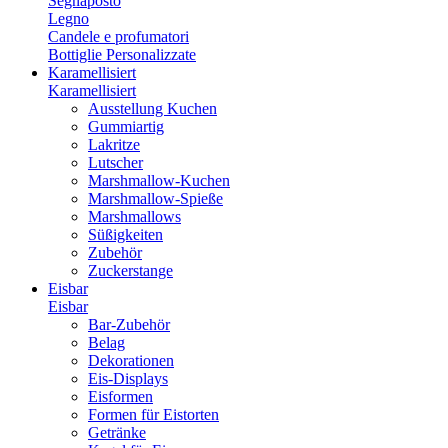
Segnaposto
Legno
Candele e profumatori
Bottiglie Personalizzate
Karamellisiert
Karamellisiert
Ausstellung Kuchen
Gummiartig
Lakritze
Lutscher
Marshmallow-Kuchen
Marshmallow-Spieße
Marshmallows
Süßigkeiten
Zubehör
Zuckerstange
Eisbar
Eisbar
Bar-Zubehör
Belag
Dekorationen
Eis-Displays
Eisformen
Formen für Eistorten
Getränke