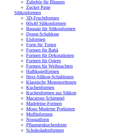
Zubehör für Blumen
Zucker Paste
Silikonformen
3D-Fruchtformen
60x40 Silikonformen
Bausatz für Silikonformen
Donut-Schablone
Eisformen
Form für Torten
Formen für Babà
Formen für Dekorationen
Formen für Ostern
Formen für Weihnachten
Halbkugelformen
Herz-Silikon-Schablonen
Klassische Monoportionen
Kuchenformen
Kuchenformen aus Silikon
Macarons Schimmel
Madeleine-Formen
Mono Moderne Portionen
Muffinformen
Nougatform
Pflaumenkuchenform
Schokoladenformen