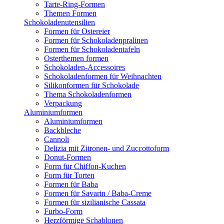
Tarte-Ring-Formen
Themen Formen
Schokoladenutensilien
Formen für Ostereier
Formen für Schokoladenpralinen
Formen für Schokoladentafeln
Osterthemen formen
Schokoladen-Accessoires
Schokoladenformen für Weihnachten
Silikonformen für Schokolade
Thema Schokoladenformen
Verpackung
Aluminiumformen
Aluminiumformen
Backbleche
Cannoli
Delizia mit Zitronen- und Zuccottoform
Donut-Formen
Form für Chiffon-Kuchen
Form für Torten
Formen für Baba
Formen für Savarin / Baba-Creme
Formen für sizilianische Cassata
Furbo-Form
Herzförmige Schablonen