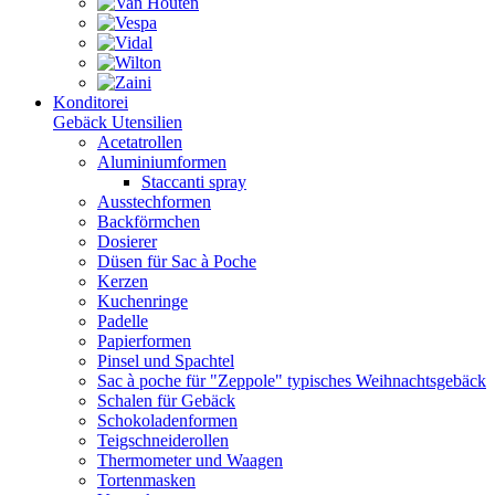
Konditorei
Gebäck Utensilien
Acetatrollen
Aluminiumformen
Staccanti spray
Ausstechformen
Backförmchen
Dosierer
Düsen für Sac à Poche
Kerzen
Kuchenringe
Padelle
Papierformen
Pinsel und Spachtel
Sac à poche für "Zeppole" typisches Weihnachtsgebäck
Schalen für Gebäck
Schokoladenformen
Teigschneiderollen
Thermometer und Waagen
Tortenmasken