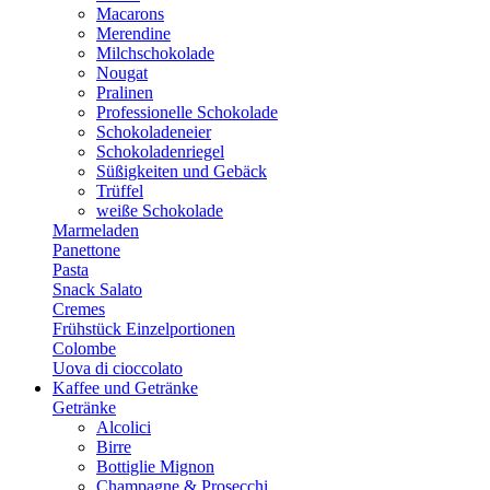
Macarons
Merendine
Milchschokolade
Nougat
Pralinen
Professionelle Schokolade
Schokoladeneier
Schokoladenriegel
Süßigkeiten und Gebäck
Trüffel
weiße Schokolade
Marmeladen
Panettone
Pasta
Snack Salato
Cremes
Frühstück Einzelportionen
Colombe
Uova di cioccolato
Kaffee und Getränke
Getränke
Alcolici
Birre
Bottiglie Mignon
Champagne & Prosecchi