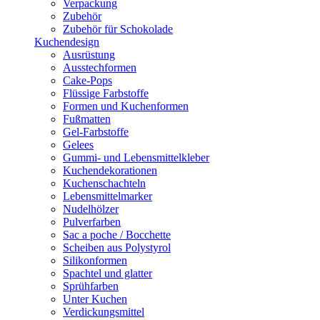
Verpackung
Zubehör
Zubehör für Schokolade
Kuchendesign
Ausrüstung
Ausstechformen
Cake-Pops
Flüssige Farbstoffe
Formen und Kuchenformen
Fußmatten
Gel-Farbstoffe
Gelees
Gummi- und Lebensmittelkleber
Kuchendekorationen
Kuchenschachteln
Lebensmittelmarker
Nudelhölzer
Pulverfarben
Sac a poche / Bocchette
Scheiben aus Polystyrol
Silikonformen
Spachtel und glatter
Sprühfarben
Unter Kuchen
Verdickungsmittel