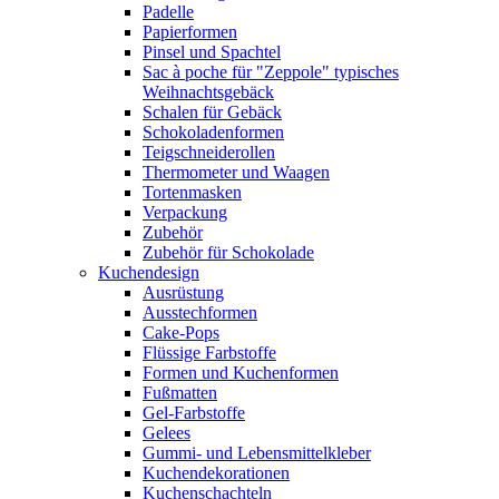
Padelle
Papierformen
Pinsel und Spachtel
Sac à poche für "Zeppole" typisches
Weihnachtsgebäck
Schalen für Gebäck
Schokoladenformen
Teigschneiderollen
Thermometer und Waagen
Tortenmasken
Verpackung
Zubehör
Zubehör für Schokolade
Kuchendesign
Ausrüstung
Ausstechformen
Cake-Pops
Flüssige Farbstoffe
Formen und Kuchenformen
Fußmatten
Gel-Farbstoffe
Gelees
Gummi- und Lebensmittelkleber
Kuchendekorationen
Kuchenschachteln