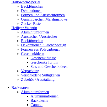
Halloween-Spezial
Backförmchen
Dekorationen
Formen und Ausstechformen
Gummibärchen Marshmallows
Zucker Paste
Heiliger Valentin
Aluminiumformen
Ausstecher / Ausstecher
Backförmchen
Dekorationen / Kuchendesign
Formen aus Polycarbonat
Geschenkideen
Geschenk für sie
Geschenke für ihn
Sets und Geschenkideen
Verpackung
Verschiedene Süßigkeiten
Zubehör / Ausstattung
Backwaren
Aluminiumformen
Aluminiumformen
Backbleche
Cannoli