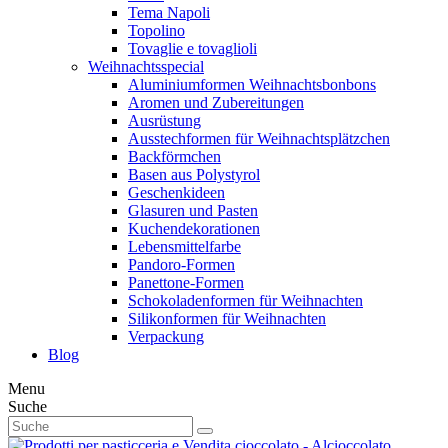
Tema Napoli
Topolino
Tovaglie e tovaglioli
Weihnachtsspecial
Aluminiumformen Weihnachtsbonbons
Aromen und Zubereitungen
Ausrüstung
Ausstechformen für Weihnachtsplätzchen
Backförmchen
Basen aus Polystyrol
Geschenkideen
Glasuren und Pasten
Kuchendekorationen
Lebensmittelfarbe
Pandoro-Formen
Panettone-Formen
Schokoladenformen für Weihnachten
Silikonformen für Weihnachten
Verpackung
Blog
Menu
Suche