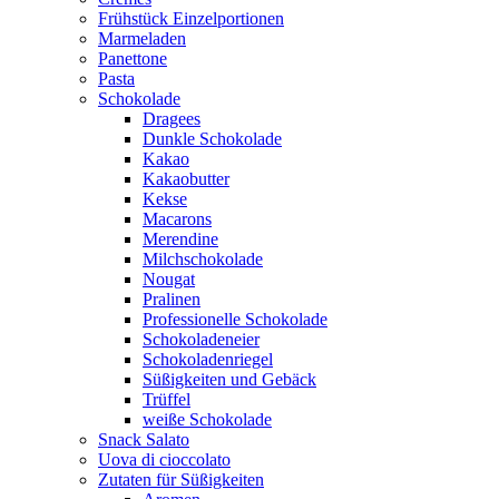
Frühstück Einzelportionen
Marmeladen
Panettone
Pasta
Schokolade
Dragees
Dunkle Schokolade
Kakao
Kakaobutter
Kekse
Macarons
Merendine
Milchschokolade
Nougat
Pralinen
Professionelle Schokolade
Schokoladeneier
Schokoladenriegel
Süßigkeiten und Gebäck
Trüffel
weiße Schokolade
Snack Salato
Uova di cioccolato
Zutaten für Süßigkeiten