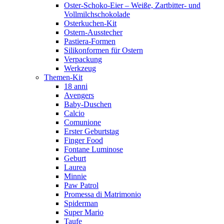
Oster-Schoko-Eier – Weiße, Zartbitter- und
Vollmilchschokolade
Osterkuchen-Kit
Ostern-Ausstecher
Pastiera-Formen
Silikonformen für Ostern
Verpackung
Werkzeug
Themen-Kit
18 anni
Avengers
Baby-Duschen
Calcio
Comunione
Erster Geburtstag
Finger Food
Fontane Luminose
Geburt
Laurea
Minnie
Paw Patrol
Promessa di Matrimonio
Spiderman
Super Mario
Taufe