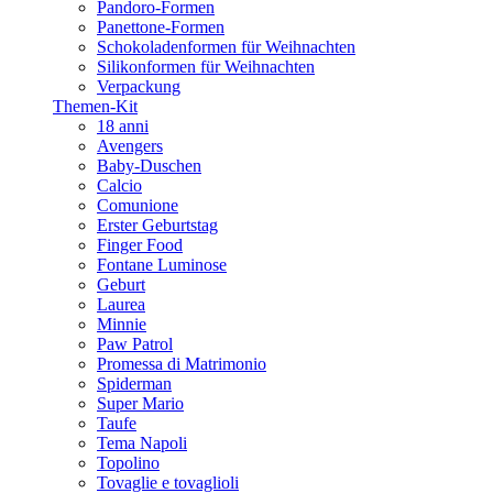
Pandoro-Formen
Panettone-Formen
Schokoladenformen für Weihnachten
Silikonformen für Weihnachten
Verpackung
Themen-Kit
18 anni
Avengers
Baby-Duschen
Calcio
Comunione
Erster Geburtstag
Finger Food
Fontane Luminose
Geburt
Laurea
Minnie
Paw Patrol
Promessa di Matrimonio
Spiderman
Super Mario
Taufe
Tema Napoli
Topolino
Tovaglie e tovaglioli