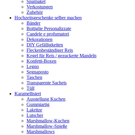
Sparpaket
Verkostungen
Zubehör
Hochzeitsgeschenke selber machen
Bänder
Bottiglie Personalizzate
Candele e profumatori
Dekorationen
DIY Gefälligkeiten
Fleckenbeständiger Reis
Kegel für Reis / gezuckerte Mandeln
Konfetti-Boxen
Legno
Segnaposto
Taschen
Transparente Sachets
Tüll
Karamellisiert
Ausstellung Kuchen
Gummiartig
Lakritze
Lutscher
Marshmallow-Kuchen
Marshmallow-Spieße
Marshmallows