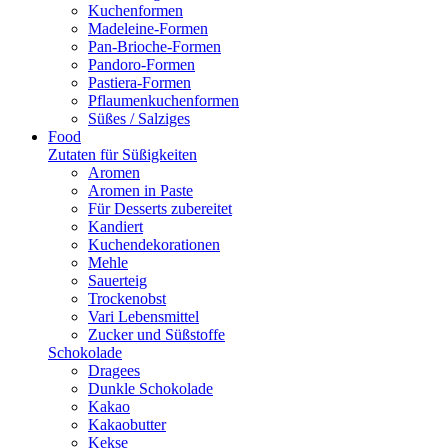
Kuchenformen
Madeleine-Formen
Pan-Brioche-Formen
Pandoro-Formen
Pastiera-Formen
Pflaumenkuchenformen
Süßes / Salziges
Food
Zutaten für Süßigkeiten
Aromen
Aromen in Paste
Für Desserts zubereitet
Kandiert
Kuchendekorationen
Mehle
Sauerteig
Trockenobst
Vari Lebensmittel
Zucker und Süßstoffe
Schokolade
Dragees
Dunkle Schokolade
Kakao
Kakaobutter
Kekse