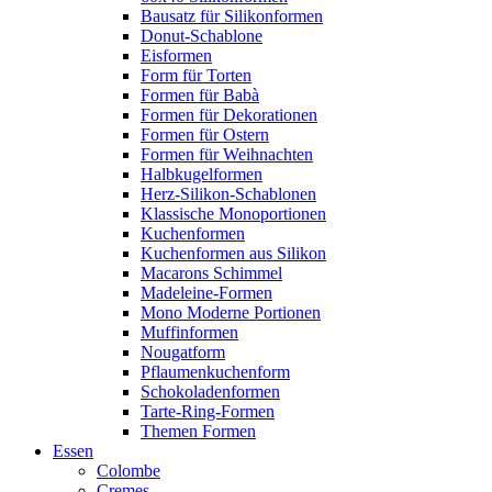
Bausatz für Silikonformen
Donut-Schablone
Eisformen
Form für Torten
Formen für Babà
Formen für Dekorationen
Formen für Ostern
Formen für Weihnachten
Halbkugelformen
Herz-Silikon-Schablonen
Klassische Monoportionen
Kuchenformen
Kuchenformen aus Silikon
Macarons Schimmel
Madeleine-Formen
Mono Moderne Portionen
Muffinformen
Nougatform
Pflaumenkuchenform
Schokoladenformen
Tarte-Ring-Formen
Themen Formen
Essen
Colombe
Cremes