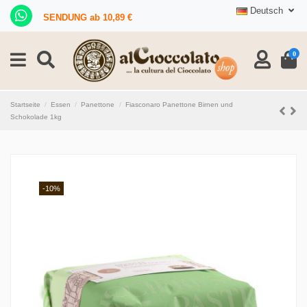
Deutsch
SENDUNG ab 10,89 €
0
Startseite
Essen
Panettone
Fiasconaro Panettone Birnen und
Schokolade 1kg
-10%