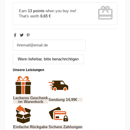
card_giftcard
Earn
13 points
when you buy me!
That's worth
0,65 €
Unsere Leistungen
Leckeres Geschenk
Sendung 14,99€
im Warenkorb
Einfache Rückgabe
Sichere Zahlungen