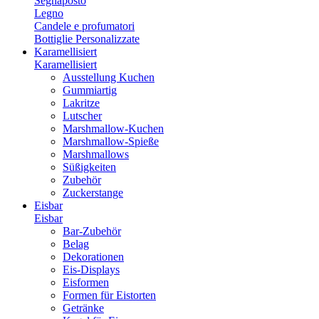
Segnaposto
Legno
Candele e profumatori
Bottiglie Personalizzate
Karamellisiert
Karamellisiert
Ausstellung Kuchen
Gummiartig
Lakritze
Lutscher
Marshmallow-Kuchen
Marshmallow-Spieße
Marshmallows
Süßigkeiten
Zubehör
Zuckerstange
Eisbar
Eisbar
Bar-Zubehör
Belag
Dekorationen
Eis-Displays
Eisformen
Formen für Eistorten
Getränke