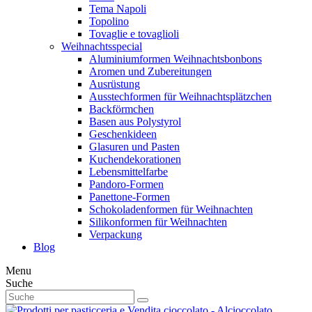
Tema Napoli
Topolino
Tovaglie e tovaglioli
Weihnachtsspecial
Aluminiumformen Weihnachtsbonbons
Aromen und Zubereitungen
Ausrüstung
Ausstechformen für Weihnachtsplätzchen
Backförmchen
Basen aus Polystyrol
Geschenkideen
Glasuren und Pasten
Kuchendekorationen
Lebensmittelfarbe
Pandoro-Formen
Panettone-Formen
Schokoladenformen für Weihnachten
Silikonformen für Weihnachten
Verpackung
Blog
Menu
Suche