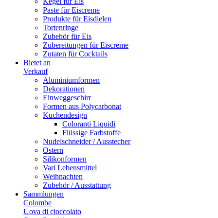
Kegel für Eis
Paste für Eiscreme
Produkte für Eisdielen
Tortenringe
Zubehör für Eis
Zubereitungen für Eiscreme
Zutaten für Cocktails
Bietet an
Verkauf
Aluminiumformen
Dekorationen
Einweggeschirr
Formen aus Polycarbonat
Kuchendesign
Coloranti Liquidi
Flüssige Farbstoffe
Nudelschneider / Ausstecher
Ostern
Silikonformen
Vari Lebensmittel
Weihnachten
Zubehör / Ausstattung
Sammlungen
Colombe
Uova di cioccolato