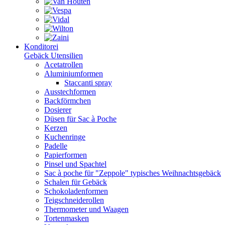
Konditorei
Gebäck Utensilien
Acetatrollen
Aluminiumformen
Staccanti spray
Ausstechformen
Backförmchen
Dosierer
Düsen für Sac à Poche
Kerzen
Kuchenringe
Padelle
Papierformen
Pinsel und Spachtel
Sac à poche für "Zeppole" typisches Weihnachtsgebäck
Schalen für Gebäck
Schokoladenformen
Teigschneiderollen
Thermometer und Waagen
Tortenmasken