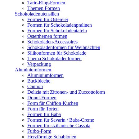
Tarte-Ring-Formen
Themen Formen
Schokoladenutensilien
Formen für Ostereier
Formen für Schokoladenpralinen
Formen für Schokoladentafeln
Osterthemen formen
Schokoladen-Accessoires
Schokoladenformen für Weihnachten
Silikonformen für Schokolade
Thema Schokoladenformen
Verpackung
Aluminiumformen
Aluminiumformen
Backbleche
Cannoli
Delizia mit Zitronen- und Zuccottoform
Donut-Formen
Form für Chiffon-Kuchen
Form für Torten
Formen für Baba
Formen für Savarin / Baba-Creme
Formen für sizilianische Cassata
Furbo-Form
Herzförmige Schablonen