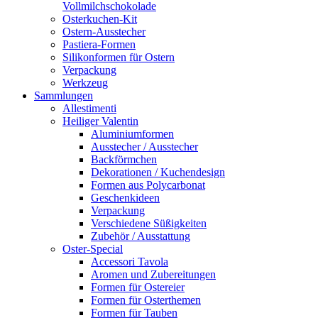
Vollmilchschokolade
Osterkuchen-Kit
Ostern-Ausstecher
Pastiera-Formen
Silikonformen für Ostern
Verpackung
Werkzeug
Sammlungen
Allestimenti
Heiliger Valentin
Aluminiumformen
Ausstecher / Ausstecher
Backförmchen
Dekorationen / Kuchendesign
Formen aus Polycarbonat
Geschenkideen
Verpackung
Verschiedene Süßigkeiten
Zubehör / Ausstattung
Oster-Special
Accessori Tavola
Aromen und Zubereitungen
Formen für Ostereier
Formen für Osterthemen
Formen für Tauben