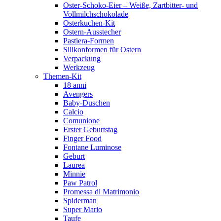
Oster-Schoko-Eier – Weiße, Zartbitter- und
Vollmilchschokolade
Osterkuchen-Kit
Ostern-Ausstecher
Pastiera-Formen
Silikonformen für Ostern
Verpackung
Werkzeug
Themen-Kit
18 anni
Avengers
Baby-Duschen
Calcio
Comunione
Erster Geburtstag
Finger Food
Fontane Luminose
Geburt
Laurea
Minnie
Paw Patrol
Promessa di Matrimonio
Spiderman
Super Mario
Taufe