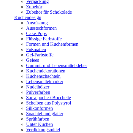
Verpackung
Zubehör
Zubehör für Schokolade
Kuchendesign
Ausrüstung
Ausstechformen
Cake-Pops
Flüssige Farbstoffe
Formen und Kuchenformen
Fußmatten
Gel-Farbstoffe
Gelees
Gummi- und Lebensmittelkleber
Kuchendekorationen
Kuchenschachteln
Lebensmittelmarker
Nudelhölzer
Pulverfarben
Sac a poche / Bocchette
Scheiben aus Polystyrol
Silikonformen
Spachtel und glatter
Sprühfarben
Unter Kuchen
Verdickungsmittel