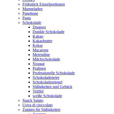
Frühstück Einzelportionen
Marmeladen
Panettone
Pasta
Schokolade
Dragees
Dunkle Schokolade
Kakao
Kakaobutter
Kekse
Macarons
Merendine
Milchschokolade
Nougat
Pralinen
Professionelle Schokolade
Schokoladeneier
Schokoladenriegel
Süßigkeiten und Gebäck
Trüffel
weiße Schokolade
Snack Salato
Uova di cioccolato
Zutaten für Süßigkeiten