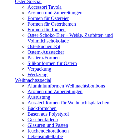
Oster-Special
Accessori Tavola
Aromen und Zubereitungen
Formen für Ostereier
Formen für Osterthemen
Formen für Tauben
Oster-Schoko-Eier – Weiße, Zartbitter- und
Vollmilchschokolade
Osterkuchen-Kit
Ostern-Ausstecher
Pastiera-Formen
Silikonformen für Ostern
Verpackung
Werkzeug
Weihnachtsspecial
Aluminiumformen Weihnachtsbonbons
Aromen und Zubereitungen
Ausrüstung
Ausstechformen für Weihnachtsplätzchen
Backförmchen
Basen aus Polystyrol
Geschenkideen
Glasuren und Pasten
Kuchendekorationen
Lebensmittelfarbe