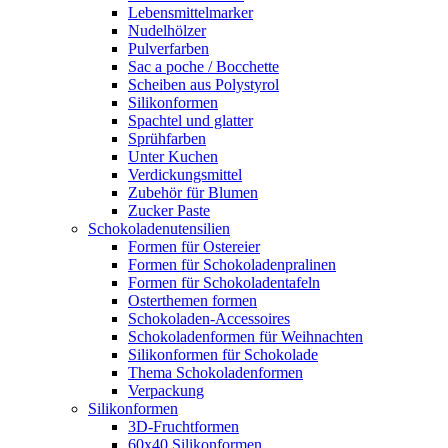
Lebensmittelmarker
Nudelhölzer
Pulverfarben
Sac a poche / Bocchette
Scheiben aus Polystyrol
Silikonformen
Spachtel und glatter
Sprühfarben
Unter Kuchen
Verdickungsmittel
Zubehör für Blumen
Zucker Paste
Schokoladenutensilien
Formen für Ostereier
Formen für Schokoladenpralinen
Formen für Schokoladentafeln
Osterthemen formen
Schokoladen-Accessoires
Schokoladenformen für Weihnachten
Silikonformen für Schokolade
Thema Schokoladenformen
Verpackung
Silikonformen
3D-Fruchtformen
60x40 Silikonformen