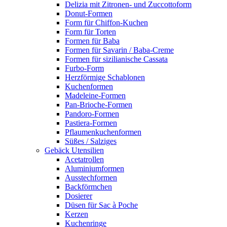
Delizia mit Zitronen- und Zuccottoform
Donut-Formen
Form für Chiffon-Kuchen
Form für Torten
Formen für Baba
Formen für Savarin / Baba-Creme
Formen für sizilianische Cassata
Furbo-Form
Herzförmige Schablonen
Kuchenformen
Madeleine-Formen
Pan-Brioche-Formen
Pandoro-Formen
Pastiera-Formen
Pflaumenkuchenformen
Süßes / Salziges
Gebäck Utensilien
Acetatrollen
Aluminiumformen
Ausstechformen
Backförmchen
Dosierer
Düsen für Sac à Poche
Kerzen
Kuchenringe