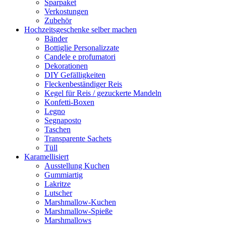
Sparpaket
Verkostungen
Zubehör
Hochzeitsgeschenke selber machen
Bänder
Bottiglie Personalizzate
Candele e profumatori
Dekorationen
DIY Gefälligkeiten
Fleckenbeständiger Reis
Kegel für Reis / gezuckerte Mandeln
Konfetti-Boxen
Legno
Segnaposto
Taschen
Transparente Sachets
Tüll
Karamellisiert
Ausstellung Kuchen
Gummiartig
Lakritze
Lutscher
Marshmallow-Kuchen
Marshmallow-Spieße
Marshmallows