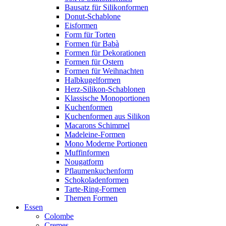
Bausatz für Silikonformen
Donut-Schablone
Eisformen
Form für Torten
Formen für Babà
Formen für Dekorationen
Formen für Ostern
Formen für Weihnachten
Halbkugelformen
Herz-Silikon-Schablonen
Klassische Monoportionen
Kuchenformen
Kuchenformen aus Silikon
Macarons Schimmel
Madeleine-Formen
Mono Moderne Portionen
Muffinformen
Nougatform
Pflaumenkuchenform
Schokoladenformen
Tarte-Ring-Formen
Themen Formen
Essen
Colombe
Cremes