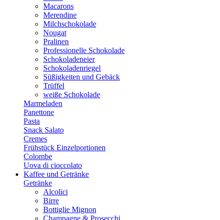
Macarons
Merendine
Milchschokolade
Nougat
Pralinen
Professionelle Schokolade
Schokoladeneier
Schokoladenriegel
Süßigkeiten und Gebäck
Trüffel
weiße Schokolade
Marmeladen
Panettone
Pasta
Snack Salato
Cremes
Frühstück Einzelportionen
Colombe
Uova di cioccolato
Kaffee und Getränke
Getränke
Alcolici
Birre
Bottiglie Mignon
Champagne & Prosecchi