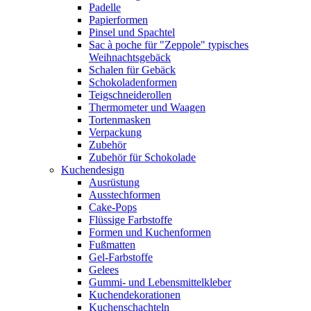
Padelle
Papierformen
Pinsel und Spachtel
Sac à poche für "Zeppole" typisches
Weihnachtsgebäck
Schalen für Gebäck
Schokoladenformen
Teigschneiderollen
Thermometer und Waagen
Tortenmasken
Verpackung
Zubehör
Zubehör für Schokolade
Kuchendesign
Ausrüstung
Ausstechformen
Cake-Pops
Flüssige Farbstoffe
Formen und Kuchenformen
Fußmatten
Gel-Farbstoffe
Gelees
Gummi- und Lebensmittelkleber
Kuchendekorationen
Kuchenschachteln