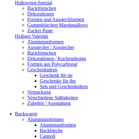
Halloween-Spezial
Backförmchen
Dekorationen
Formen und Ausstechformen
Gummibärchen Marshmallows
Zucker Paste
Heiliger Valentin
Aluminiumformen
Ausstecher / Ausstecher
Backförmchen
Dekorationen / Kuchendesign
Formen aus Polycarbonat
Geschenkideen
Geschenk für sie
Geschenke für ihn
Sets und Geschenkideen
Verpackung
Verschiedene Süßigkeiten
Zubehör / Ausstattung
Backwaren
Aluminiumformen
Aluminiumformen
Backbleche
Cannoli