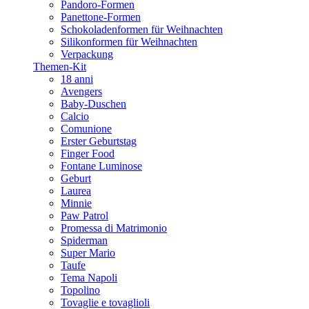
Pandoro-Formen
Panettone-Formen
Schokoladenformen für Weihnachten
Silikonformen für Weihnachten
Verpackung
Themen-Kit
18 anni
Avengers
Baby-Duschen
Calcio
Comunione
Erster Geburtstag
Finger Food
Fontane Luminose
Geburt
Laurea
Minnie
Paw Patrol
Promessa di Matrimonio
Spiderman
Super Mario
Taufe
Tema Napoli
Topolino
Tovaglie e tovaglioli