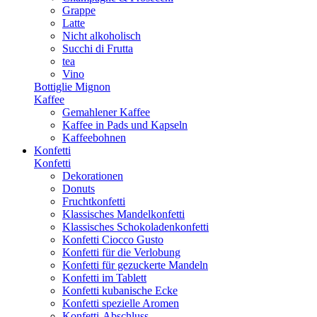
Grappe
Latte
Nicht alkoholisch
Succhi di Frutta
tea
Vino
Bottiglie Mignon
Kaffee
Gemahlener Kaffee
Kaffee in Pads und Kapseln
Kaffeebohnen
Konfetti
Konfetti
Dekorationen
Donuts
Fruchtkonfetti
Klassisches Mandelkonfetti
Klassisches Schokoladenkonfetti
Konfetti Ciocco Gusto
Konfetti für die Verlobung
Konfetti für gezuckerte Mandeln
Konfetti im Tablett
Konfetti kubanische Ecke
Konfetti spezielle Aromen
Konfetti-Abschluss