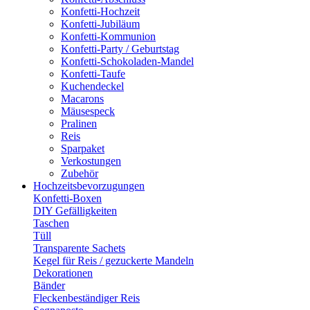
Konfetti-Hochzeit
Konfetti-Jubiläum
Konfetti-Kommunion
Konfetti-Party / Geburtstag
Konfetti-Schokoladen-Mandel
Konfetti-Taufe
Kuchendeckel
Macarons
Mäusespeck
Pralinen
Reis
Sparpaket
Verkostungen
Zubehör
Hochzeitsbevorzugungen
Konfetti-Boxen
DIY Gefälligkeiten
Taschen
Tüll
Transparente Sachets
Kegel für Reis / gezuckerte Mandeln
Dekorationen
Bänder
Fleckenbeständiger Reis