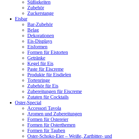
Süßigkeiten
Zubehör
Zuckerstange
Eisbar
Bar-Zubehör
Belag
Dekorationen
Eis-Displays
Eisformen
Formen für Eistorten
Getränke
Kegel für Eis
Paste für Eiscreme
Produkte für Eisdielen
Tortenringe
Zubehör für Eis
Zubereitungen für Eiscreme
Zutaten für Cocktails
Oster-Special
Accessori Tavola
Aromen und Zubereitungen
Formen für Ostereier
Formen für Osterthemen
Formen für Tauben
Oster-Schoko-Eier – Weiße, Zartbitter- und