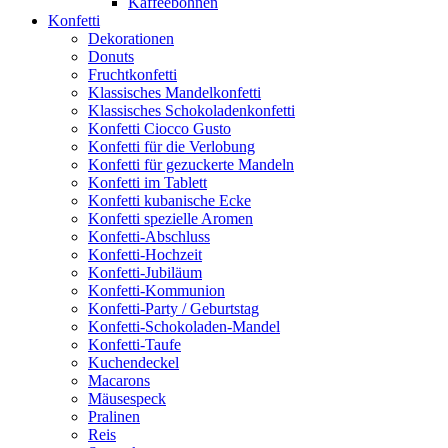
Kaffeebohnen
Konfetti
Dekorationen
Donuts
Fruchtkonfetti
Klassisches Mandelkonfetti
Klassisches Schokoladenkonfetti
Konfetti Ciocco Gusto
Konfetti für die Verlobung
Konfetti für gezuckerte Mandeln
Konfetti im Tablett
Konfetti kubanische Ecke
Konfetti spezielle Aromen
Konfetti-Abschluss
Konfetti-Hochzeit
Konfetti-Jubiläum
Konfetti-Kommunion
Konfetti-Party / Geburtstag
Konfetti-Schokoladen-Mandel
Konfetti-Taufe
Kuchendeckel
Macarons
Mäusespeck
Pralinen
Reis