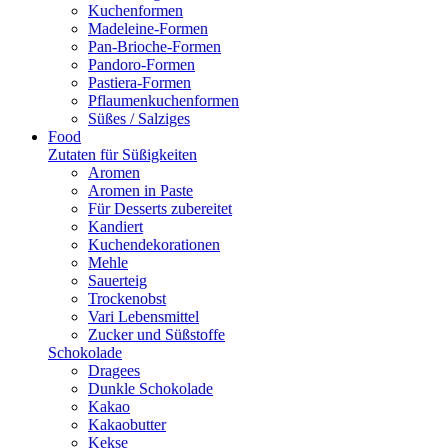
Kuchenformen
Madeleine-Formen
Pan-Brioche-Formen
Pandoro-Formen
Pastiera-Formen
Pflaumenkuchenformen
Süßes / Salziges
Food
Zutaten für Süßigkeiten
Aromen
Aromen in Paste
Für Desserts zubereitet
Kandiert
Kuchendekorationen
Mehle
Sauerteig
Trockenobst
Vari Lebensmittel
Zucker und Süßstoffe
Schokolade
Dragees
Dunkle Schokolade
Kakao
Kakaobutter
Kekse