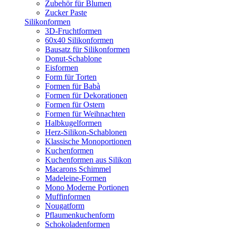
Zubehör für Blumen
Zucker Paste
Silikonformen
3D-Fruchtformen
60x40 Silikonformen
Bausatz für Silikonformen
Donut-Schablone
Eisformen
Form für Torten
Formen für Babà
Formen für Dekorationen
Formen für Ostern
Formen für Weihnachten
Halbkugelformen
Herz-Silikon-Schablonen
Klassische Monoportionen
Kuchenformen
Kuchenformen aus Silikon
Macarons Schimmel
Madeleine-Formen
Mono Moderne Portionen
Muffinformen
Nougatform
Pflaumenkuchenform
Schokoladenformen