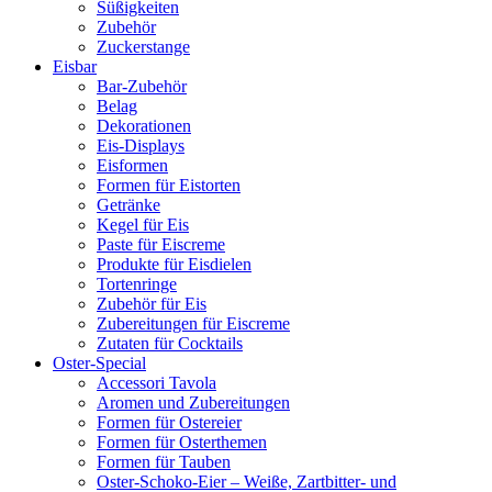
Süßigkeiten
Zubehör
Zuckerstange
Eisbar
Bar-Zubehör
Belag
Dekorationen
Eis-Displays
Eisformen
Formen für Eistorten
Getränke
Kegel für Eis
Paste für Eiscreme
Produkte für Eisdielen
Tortenringe
Zubehör für Eis
Zubereitungen für Eiscreme
Zutaten für Cocktails
Oster-Special
Accessori Tavola
Aromen und Zubereitungen
Formen für Ostereier
Formen für Osterthemen
Formen für Tauben
Oster-Schoko-Eier – Weiße, Zartbitter- und