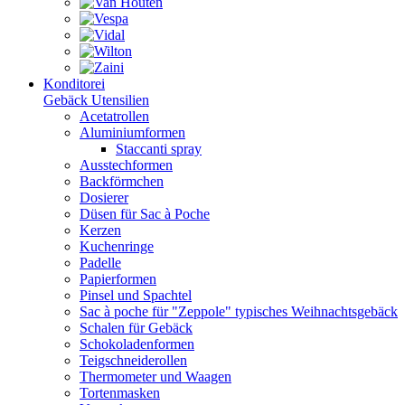
Konditorei
Gebäck Utensilien
Acetatrollen
Aluminiumformen
Staccanti spray
Ausstechformen
Backförmchen
Dosierer
Düsen für Sac à Poche
Kerzen
Kuchenringe
Padelle
Papierformen
Pinsel und Spachtel
Sac à poche für "Zeppole" typisches Weihnachtsgebäck
Schalen für Gebäck
Schokoladenformen
Teigschneiderollen
Thermometer und Waagen
Tortenmasken