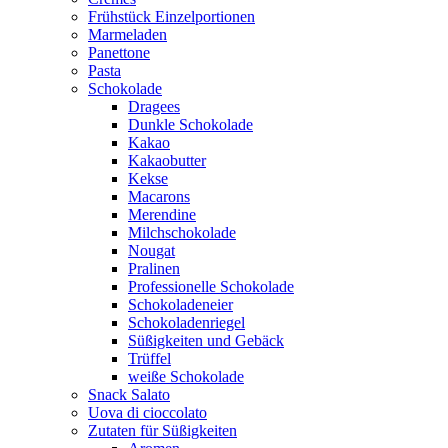
Frühstück Einzelportionen
Marmeladen
Panettone
Pasta
Schokolade
Dragees
Dunkle Schokolade
Kakao
Kakaobutter
Kekse
Macarons
Merendine
Milchschokolade
Nougat
Pralinen
Professionelle Schokolade
Schokoladeneier
Schokoladenriegel
Süßigkeiten und Gebäck
Trüffel
weiße Schokolade
Snack Salato
Uova di cioccolato
Zutaten für Süßigkeiten