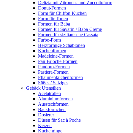
Delizia mit Zitronen- und Zuccottoform
Donut-Formen
Form für Chiffon-Kuchen
Form für Torten
Formen für Baba
Formen für Savarin / Baba-Creme
Formen für sizilianische Cassata
Furbo-Form
Herzförmige Schablonen
Kuchenformen
Madeleine-Formen
Pan-Brioche-Formen
Pandoro-Formen
Pastiera-Formen
Pflaumenkuchenformen
Süßes / Salziges
Gebäck Utensilien
Acetatrollen
Aluminiumformen
Ausstechformen
Backförmchen
Dosierer
Düsen für Sac à Poche
Kerzen
Kuchenringe