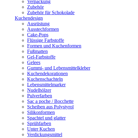
Verpackung
Zubehör
Zubehör für Schokolade
Kuchendesign
Ausrüstung
Ausstechformen
Cake-Pops
Flüssige Farbstoffe
Formen und Kuchenformen
Fußmatten
Gel-Farbstoffe
Gelees
Gummi- und Lebensmittelkleber
Kuchendekorationen
Kuchenschachteln
Lebensmittelmarker
Nudelhölzer
Pulverfarben
Sac a poche / Bocchette
Scheiben aus Polystyrol
Silikonformen
Spachtel und glatter
Sprühfarben
Unter Kuchen
Verdickungsmittel