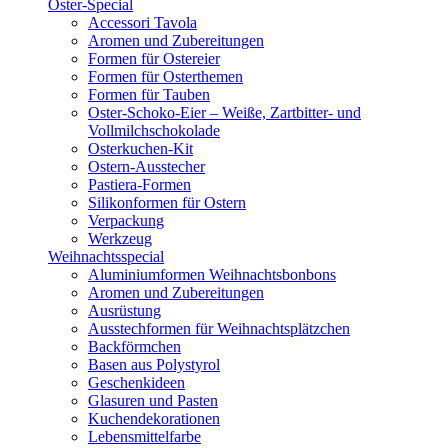
Oster-Special
Accessori Tavola
Aromen und Zubereitungen
Formen für Ostereier
Formen für Osterthemen
Formen für Tauben
Oster-Schoko-Eier – Weiße, Zartbitter- und
Vollmilchschokolade
Osterkuchen-Kit
Ostern-Ausstecher
Pastiera-Formen
Silikonformen für Ostern
Verpackung
Werkzeug
Weihnachtsspecial
Aluminiumformen Weihnachtsbonbons
Aromen und Zubereitungen
Ausrüstung
Ausstechformen für Weihnachtsplätzchen
Backförmchen
Basen aus Polystyrol
Geschenkideen
Glasuren und Pasten
Kuchendekorationen
Lebensmittelfarbe