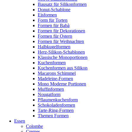
Bausatz für Silikonformen
Donut-Schablone
Eisformen
Form für Torten
Formen für Babà
Formen für Dekorationen
Formen für Ostern
Formen für Weihnachten
Halbkugelformen
Herz-Silikon-Schablonen
Klassische Monoportionen
Kuchenformen
Kuchenformen aus Silikon
Macarons Schimmel
Madeleine-Formen
Mono Moderne Portionen
Muffinformen
Nougatform
Pflaumenkuchenform
Schokoladenformen
Tarte-Ring-Formen
Themen Formen
Essen
Colombe
Cremes