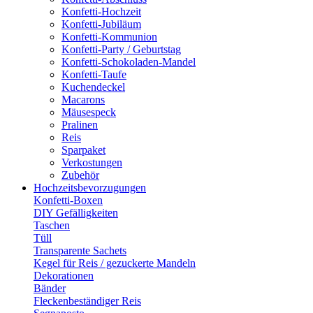
Konfetti-Hochzeit
Konfetti-Jubiläum
Konfetti-Kommunion
Konfetti-Party / Geburtstag
Konfetti-Schokoladen-Mandel
Konfetti-Taufe
Kuchendeckel
Macarons
Mäusespeck
Pralinen
Reis
Sparpaket
Verkostungen
Zubehör
Hochzeitsbevorzugungen
Konfetti-Boxen
DIY Gefälligkeiten
Taschen
Tüll
Transparente Sachets
Kegel für Reis / gezuckerte Mandeln
Dekorationen
Bänder
Fleckenbeständiger Reis