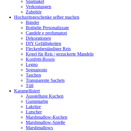
Sparpaket
Verkostungen
Zubehör
Hochzeitsgeschenke selber machen
Bänder
Bottiglie Personalizzate
Candele e profumatori
Dekorationen
DIY Gefälligkeiten
Fleckenbeständiger Reis
Kegel für Reis / gezuckerte Mandeln
Konfetti-Boxen
Legno
Segnaposto
Taschen
Transparente Sachets
Tüll
Karamellisiert
Ausstellung Kuchen
Gummiartig
Lakritze
Lutscher
Marshmallow-Kuchen
Marshmallow-Spieße
Marshmallows