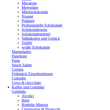
Macarons
Merendine
Milchschokolade
Nougat
Pralinen
Professionelle Schokolade
Schokoladeneier
Schokoladenriegel
Süßigkeiten und Gebäck
Trüffel
weiße Schokolade
Marmeladen
Panettone
Pasta
Snack Salato
Cremes
Frühstück Einzelportionen
Colombe
Uova di cioccolato
Kaffee und Getränke
Getränke
Alcolici
Birre
Bottiglie Mignon
Champagne & Prosecchi