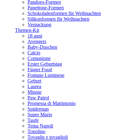
Pandoro-Formen
Panettone-Formen
Schokoladenformen für Weihnachten
Silikonformen für Weihnachten
Verpackung
Themen-Kit
18 anni
Avengers
Baby-Duschen
Calcio
Comunione
Erster Geburtstag
Finger Food
Fontane Luminose
Geburt
Laurea
Minnie
Paw Patrol
Promessa di Matrimonio
Spiderman
Super Mario
Taufe
Tema Napoli
Topolino
Tovaglie e tovaglioli