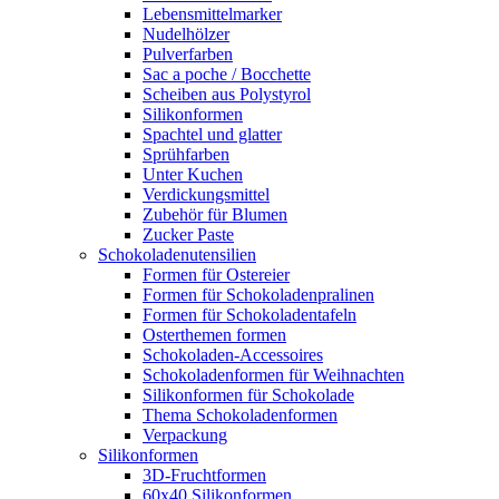
Lebensmittelmarker
Nudelhölzer
Pulverfarben
Sac a poche / Bocchette
Scheiben aus Polystyrol
Silikonformen
Spachtel und glatter
Sprühfarben
Unter Kuchen
Verdickungsmittel
Zubehör für Blumen
Zucker Paste
Schokoladenutensilien
Formen für Ostereier
Formen für Schokoladenpralinen
Formen für Schokoladentafeln
Osterthemen formen
Schokoladen-Accessoires
Schokoladenformen für Weihnachten
Silikonformen für Schokolade
Thema Schokoladenformen
Verpackung
Silikonformen
3D-Fruchtformen
60x40 Silikonformen