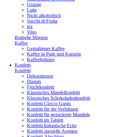
Grappe
Latte
Nicht alkoholisch
Succhi di Frutta
tea
Vino
Bottiglie Mignon
Kaffee
Gemahlener Kaffee
Kaffee in Pads und Kapseln
Kaffeebohnen
Konfetti
Konfetti
Dekorationen
Donuts
Fruchtkonfetti
Klassisches Mandelkonfetti
Klassisches Schokoladenkonfetti
Konfetti Ciocco Gusto
Konfetti für die Verlobung
Konfetti für gezuckerte Mandeln
Konfetti im Tablett
Konfetti kubanische Ecke
Konfetti spezielle Aromen
Konfetti-Abschluss