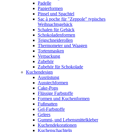
Padelle
Papierformen
Pinsel und Spachtel
Sac à poche für "Zeppole" typisches
Weihnachtsgebäck
Schalen für Gebäck
Schokoladenformen
Teigschneiderollen
Thermometer und Waagen
Tortenmasken
Verpackung
Zubehör
Zubehör für Schokolade
Kuchendesign
Ausrüstung
Ausstechformen
Cake-Pops
Flüssige Farbstoffe
Formen und Kuchenformen
Fußmatten
Gel-Farbstoffe
Gelees
Gummi- und Lebensmittelkleber
Kuchendekorationen
Kuchenschachteln