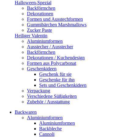
Halloween-Spezial
Backförmchen
Dekorationen
Formen und Ausstechformen
Gummibärchen Marshmallows
Zucker Paste
Heiliger Valentin
Aluminiumformen
Ausstecher / Ausstecher
Backförmchen
Dekorationen / Kuchendesign
Formen aus Polycarbonat
Geschenkideen
Geschenk für sie
Geschenke für ihn
Sets und Geschenkideen
Verpackung
Verschiedene Süßigkeiten
Zubehör / Ausstattung
Backwaren
Aluminiumformen
Aluminiumformen
Backbleche
Cannoli