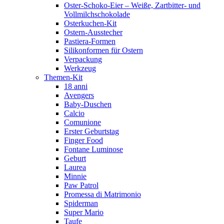
Oster-Schoko-Eier – Weiße, Zartbitter- und
Vollmilchschokolade
Osterkuchen-Kit
Ostern-Ausstecher
Pastiera-Formen
Silikonformen für Ostern
Verpackung
Werkzeug
Themen-Kit
18 anni
Avengers
Baby-Duschen
Calcio
Comunione
Erster Geburtstag
Finger Food
Fontane Luminose
Geburt
Laurea
Minnie
Paw Patrol
Promessa di Matrimonio
Spiderman
Super Mario
Taufe