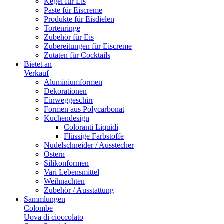
Kegel für Eis
Paste für Eiscreme
Produkte für Eisdielen
Tortenringe
Zubehör für Eis
Zubereitungen für Eiscreme
Zutaten für Cocktails
Bietet an
Verkauf
Aluminiumformen
Dekorationen
Einweggeschirr
Formen aus Polycarbonat
Kuchendesign
Coloranti Liquidi
Flüssige Farbstoffe
Nudelschneider / Ausstecher
Ostern
Silikonformen
Vari Lebensmittel
Weihnachten
Zubehör / Ausstattung
Sammlungen
Colombe
Uova di cioccolato