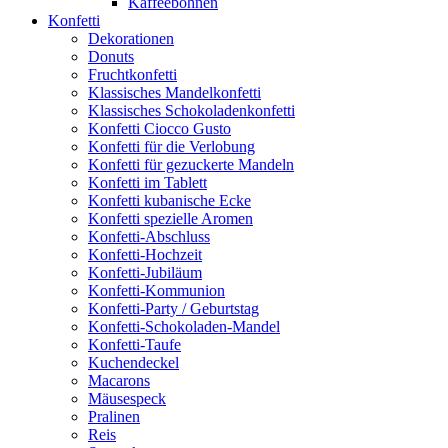
Kaffeebohnen
Konfetti
Dekorationen
Donuts
Fruchtkonfetti
Klassisches Mandelkonfetti
Klassisches Schokoladenkonfetti
Konfetti Ciocco Gusto
Konfetti für die Verlobung
Konfetti für gezuckerte Mandeln
Konfetti im Tablett
Konfetti kubanische Ecke
Konfetti spezielle Aromen
Konfetti-Abschluss
Konfetti-Hochzeit
Konfetti-Jubiläum
Konfetti-Kommunion
Konfetti-Party / Geburtstag
Konfetti-Schokoladen-Mandel
Konfetti-Taufe
Kuchendeckel
Macarons
Mäusespeck
Pralinen
Reis