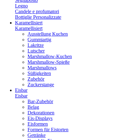
Segnaposto
Legno
Candele e profumatori
Bottiglie Personalizzate
Karamellisiert
Karamellisiert
Ausstellung Kuchen
Gummiartig
Lakritze
Lutscher
Marshmallow-Kuchen
Marshmallow-Spieße
Marshmallows
Süßigkeiten
Zubehör
Zuckerstange
Eisbar
Eisbar
Bar-Zubehör
Belag
Dekorationen
Eis-Displays
Eisformen
Formen für Eistorten
Getränke