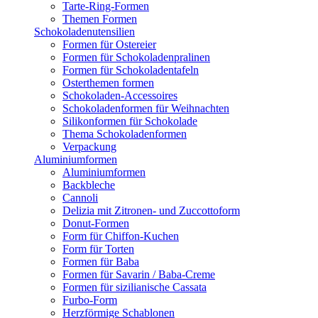
Tarte-Ring-Formen
Themen Formen
Schokoladenutensilien
Formen für Ostereier
Formen für Schokoladenpralinen
Formen für Schokoladentafeln
Osterthemen formen
Schokoladen-Accessoires
Schokoladenformen für Weihnachten
Silikonformen für Schokolade
Thema Schokoladenformen
Verpackung
Aluminiumformen
Aluminiumformen
Backbleche
Cannoli
Delizia mit Zitronen- und Zuccottoform
Donut-Formen
Form für Chiffon-Kuchen
Form für Torten
Formen für Baba
Formen für Savarin / Baba-Creme
Formen für sizilianische Cassata
Furbo-Form
Herzförmige Schablonen