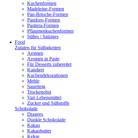
Kuchenformen
Madeleine-Formen
Pan-Brioche-Formen
Pandoro-Formen
Pastiera-Formen
Pflaumenkuchenformen
Süßes / Salziges
Food
Zutaten für Süßigkeiten
Aromen
Aromen in Paste
Für Desserts zubereitet
Kandiert
Kuchendekorationen
Mehle
Sauerteig
Trockenobst
Vari Lebensmittel
Zucker und Süßstoffe
Schokolade
Dragees
Dunkle Schokolade
Kakao
Kakaobutter
Kekse