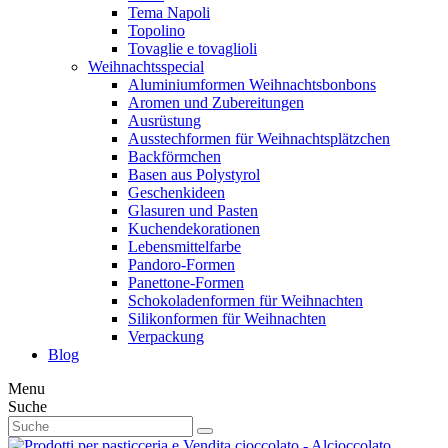
Tema Napoli
Topolino
Tovaglie e tovaglioli
Weihnachtsspecial
Aluminiumformen Weihnachtsbonbons
Aromen und Zubereitungen
Ausrüstung
Ausstechformen für Weihnachtsplätzchen
Backförmchen
Basen aus Polystyrol
Geschenkideen
Glasuren und Pasten
Kuchendekorationen
Lebensmittelfarbe
Pandoro-Formen
Panettone-Formen
Schokoladenformen für Weihnachten
Silikonformen für Weihnachten
Verpackung
Blog
Menu
Suche