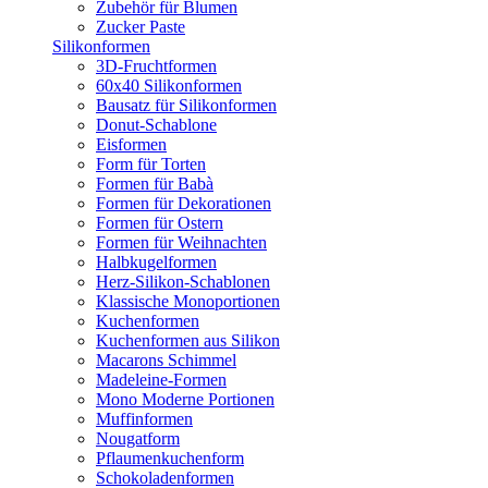
Zubehör für Blumen
Zucker Paste
Silikonformen
3D-Fruchtformen
60x40 Silikonformen
Bausatz für Silikonformen
Donut-Schablone
Eisformen
Form für Torten
Formen für Babà
Formen für Dekorationen
Formen für Ostern
Formen für Weihnachten
Halbkugelformen
Herz-Silikon-Schablonen
Klassische Monoportionen
Kuchenformen
Kuchenformen aus Silikon
Macarons Schimmel
Madeleine-Formen
Mono Moderne Portionen
Muffinformen
Nougatform
Pflaumenkuchenform
Schokoladenformen