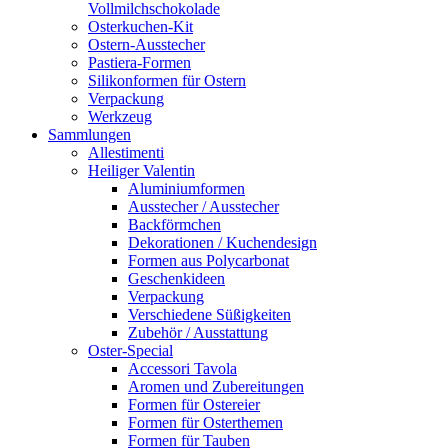
Vollmilchschokolade
Osterkuchen-Kit
Ostern-Ausstecher
Pastiera-Formen
Silikonformen für Ostern
Verpackung
Werkzeug
Sammlungen
Allestimenti
Heiliger Valentin
Aluminiumformen
Ausstecher / Ausstecher
Backförmchen
Dekorationen / Kuchendesign
Formen aus Polycarbonat
Geschenkideen
Verpackung
Verschiedene Süßigkeiten
Zubehör / Ausstattung
Oster-Special
Accessori Tavola
Aromen und Zubereitungen
Formen für Ostereier
Formen für Osterthemen
Formen für Tauben