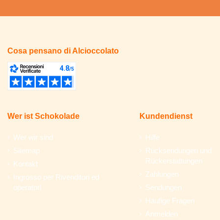
Cosa pensano di Alcioccolato
Wer ist Schokolade
Kundendienst
Wer wir sind
Hilfe
Sitemap
Rücksendungen und
Rückerstattungen
Kontakt
Zahlungen
Ingrosso per Rivenditori ed
operatori
Sendungen
Häufige Fragen
Anmelden