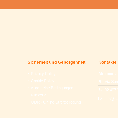
Sicherheit und Geborgenheit
Kontakte
Privacy Policy
Alcioccola
Cookie Policy
Via San
Allgemeine Bedingungen
02 487
Rückzug
info@al
ODR - Online-Streitbeilegung