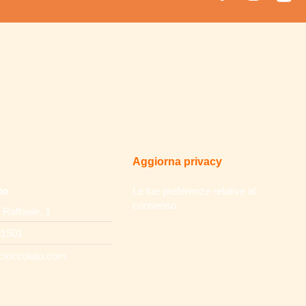
Aggiorna privacy
to
Le tue preferenze relative al
consenso
 Raffaele, 1
31501
cioccolato.com