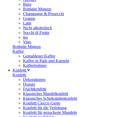
Birre
Bottiglie Mignon
Champagne & Prosecchi
Grappe
Latte
Nicht alkoholisch
Succhi di Frutta
tea
Vino
Bottiglie Mignon
Kaffee
Gemahlener Kaffee
Kaffee in Pads und Kapseln
Kaffeebohnen
Konfetti
Konfetti
Dekorationen
Donuts
Fruchtkonfetti
Klassisches Mandelkonfetti
Klassisches Schokoladenkonfetti
Konfetti Ciocco Gusto
Konfetti für die Verlobung
Konfetti für gezuckerte Mandeln