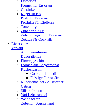
Eisformen
Formen für Eistorten
Getränke
Kegel für Eis
Paste für Eiscreme
Produkte für Eisdielen
Tortenringe
Zubehör für Eis
Zubereitungen für Eiscreme
Zutaten für Cocktails
Bietet an
Verkauf
Aluminiumformen
Dekorationen
Einweggeschirr
Formen aus Polycarbonat
Kuchendesign
Coloranti Liquidi
Flüssige Farbstoffe
Nudelschneider / Ausstecher
Ostern
Silikonformen
Vari Lebensmittel
Weihnachten
Zubehör / Ausstattung