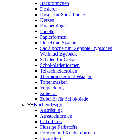
Backförmchen
Dosierer
Düsen für Sac à Poche
Kerzen
Kuchenringe
Padelle
Papierformen
Pinsel und Spachtel
Sac à poche für "Zeppole" typisches
Weihnachtsgebäck
Schalen für Gebäck
Schokoladenformen
Teigschneiderollen
Thermometer und Waagen
Tortenmasken
Verpackung
Zubehör
Zubehör für Schokolade
Kuchendesign
Ausrüstung
Ausstechformen
Cake-Pops
Flüssige Farbstoffe
Formen und Kuchenformen
Fußmatten