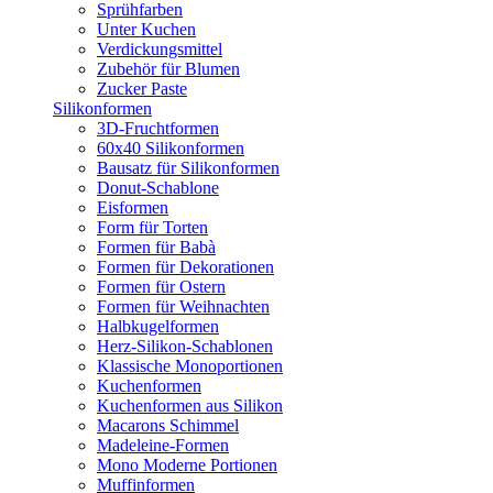
Sprühfarben
Unter Kuchen
Verdickungsmittel
Zubehör für Blumen
Zucker Paste
Silikonformen
3D-Fruchtformen
60x40 Silikonformen
Bausatz für Silikonformen
Donut-Schablone
Eisformen
Form für Torten
Formen für Babà
Formen für Dekorationen
Formen für Ostern
Formen für Weihnachten
Halbkugelformen
Herz-Silikon-Schablonen
Klassische Monoportionen
Kuchenformen
Kuchenformen aus Silikon
Macarons Schimmel
Madeleine-Formen
Mono Moderne Portionen
Muffinformen