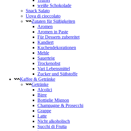
Trüffel
weiße Schokolade
Snack Salato
Uova di cioccolato
Zutaten für Süßigkeiten
Aromen
Aromen in Paste
Für Desserts zubereitet
Kandiert
Kuchendekorationen
Mehle
Sauerteig
Trockenobst
Vari Lebensmittel
Zucker und Süßstoffe
Kaffee & Getränke
Getränke
Alcolici
Birre
Bottiglie Mignon
Champagne & Prosecchi
Grappe
Latte
Nicht alkoholisch
Succhi di Frutta