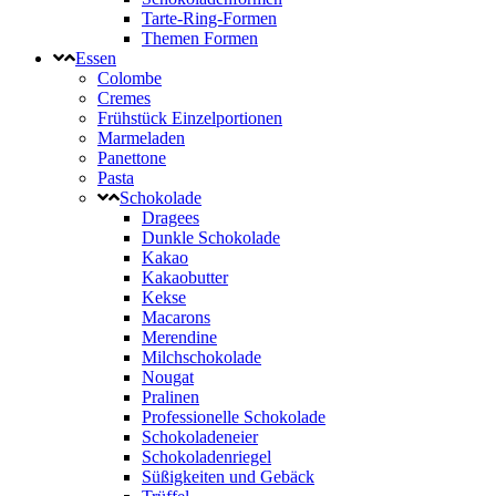
Tarte-Ring-Formen
Themen Formen
Essen
Colombe
Cremes
Frühstück Einzelportionen
Marmeladen
Panettone
Pasta
Schokolade
Dragees
Dunkle Schokolade
Kakao
Kakaobutter
Kekse
Macarons
Merendine
Milchschokolade
Nougat
Pralinen
Professionelle Schokolade
Schokoladeneier
Schokoladenriegel
Süßigkeiten und Gebäck