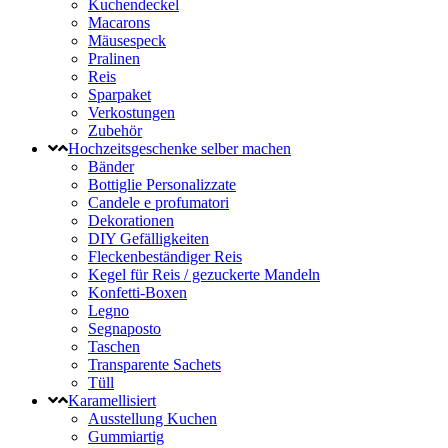
Kuchendeckel
Macarons
Mäusespeck
Pralinen
Reis
Sparpaket
Verkostungen
Zubehör
Hochzeitsgeschenke selber machen
Bänder
Bottiglie Personalizzate
Candele e profumatori
Dekorationen
DIY Gefälligkeiten
Fleckenbeständiger Reis
Kegel für Reis / gezuckerte Mandeln
Konfetti-Boxen
Legno
Segnaposto
Taschen
Transparente Sachets
Tüll
Karamellisiert
Ausstellung Kuchen
Gummiartig