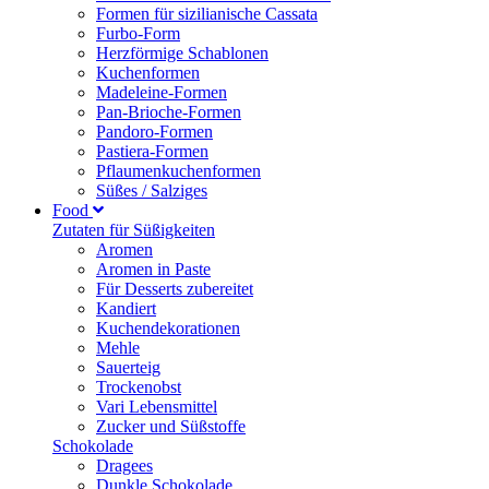
Formen für sizilianische Cassata
Furbo-Form
Herzförmige Schablonen
Kuchenformen
Madeleine-Formen
Pan-Brioche-Formen
Pandoro-Formen
Pastiera-Formen
Pflaumenkuchenformen
Süßes / Salziges
Food
Zutaten für Süßigkeiten
Aromen
Aromen in Paste
Für Desserts zubereitet
Kandiert
Kuchendekorationen
Mehle
Sauerteig
Trockenobst
Vari Lebensmittel
Zucker und Süßstoffe
Schokolade
Dragees
Dunkle Schokolade