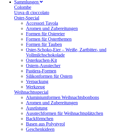
Sammlungen
Colombe
Uova di cioccolato
Oster-Special
Accessori Tavola
Aromen und Zubereitungen
Formen für Ostereier
Formen für Osterthemen
Formen für Tauben
Oster-Schoko-Eier – Weiße, Zartbitter- und
Vollmilchschokolade
Osterkuchen-Kit
Ostern-Ausstecher
Pastiera-Formen
Silikonformen für Ostern
Verpackung
Werkzeug
Weihnachtsspecial
Aluminiumformen Weihnachtsbonbons
Aromen und Zubereitungen
Ausrüstung
Ausstechformen für Weihnachtsplätzchen
Backförmchen
Basen aus Polystyrol
Geschenkideen