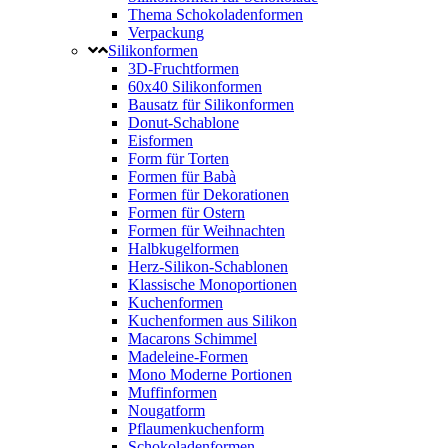
Thema Schokoladenformen
Verpackung
Silikonformen
3D-Fruchtformen
60x40 Silikonformen
Bausatz für Silikonformen
Donut-Schablone
Eisformen
Form für Torten
Formen für Babà
Formen für Dekorationen
Formen für Ostern
Formen für Weihnachten
Halbkugelformen
Herz-Silikon-Schablonen
Klassische Monoportionen
Kuchenformen
Kuchenformen aus Silikon
Macarons Schimmel
Madeleine-Formen
Mono Moderne Portionen
Muffinformen
Nougatform
Pflaumenkuchenform
Schokoladenformen