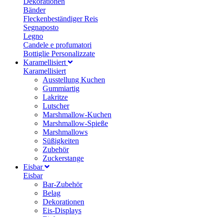
Dekorationen
Bänder
Fleckenbeständiger Reis
Segnaposto
Legno
Candele e profumatori
Bottiglie Personalizzate
Karamellisiert
Karamellisiert
Ausstellung Kuchen
Gummiartig
Lakritze
Lutscher
Marshmallow-Kuchen
Marshmallow-Spieße
Marshmallows
Süßigkeiten
Zubehör
Zuckerstange
Eisbar
Eisbar
Bar-Zubehör
Belag
Dekorationen
Eis-Displays