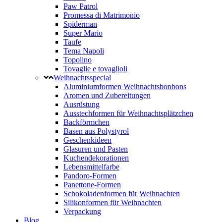
Paw Patrol
Promessa di Matrimonio
Spiderman
Super Mario
Taufe
Tema Napoli
Topolino
Tovaglie e tovaglioli
Weihnachtsspecial
Aluminiumformen Weihnachtsbonbons
Aromen und Zubereitungen
Ausrüstung
Ausstechformen für Weihnachtsplätzchen
Backförmchen
Basen aus Polystyrol
Geschenkideen
Glasuren und Pasten
Kuchendekorationen
Lebensmittelfarbe
Pandoro-Formen
Panettone-Formen
Schokoladenformen für Weihnachten
Silikonformen für Weihnachten
Verpackung
Blog