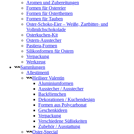
Aromen und Zubereitungen
Formen für Ostereier
Formen für Osterthemen
Formen für Tauben
Oster-Schoko-Eier – Weiße, Zartbitter- und
Vollmilchschokolade
Osterkuchen-Kit
Ostern-Ausstecher
Pastiera-Formen
Silikonformen für Ostern
Verpackung
Werkzeug
Sammlungen
Allestimenti
Heiliger Valentin
Aluminiumformen
Ausstecher / Ausstecher
Backförmchen
Dekorationen / Kuchendesign
Formen aus Polycarbonat
Geschenkideen
Verpackung
Verschiedene Süßigkeiten
Zubehör / Ausstattung
Oster-Special