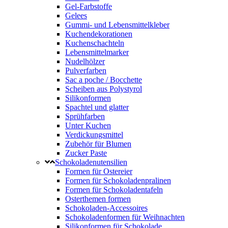
Gel-Farbstoffe
Gelees
Gummi- und Lebensmittelkleber
Kuchendekorationen
Kuchenschachteln
Lebensmittelmarker
Nudelhölzer
Pulverfarben
Sac a poche / Bocchette
Scheiben aus Polystyrol
Silikonformen
Spachtel und glatter
Sprühfarben
Unter Kuchen
Verdickungsmittel
Zubehör für Blumen
Zucker Paste
Schokoladenutensilien
Formen für Ostereier
Formen für Schokoladenpralinen
Formen für Schokoladentafeln
Osterthemen formen
Schokoladen-Accessoires
Schokoladenformen für Weihnachten
Silikonformen für Schokolade