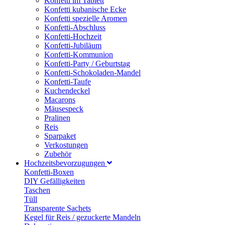
Konfetti im Tablett
Konfetti kubanische Ecke
Konfetti spezielle Aromen
Konfetti-Abschluss
Konfetti-Hochzeit
Konfetti-Jubiläum
Konfetti-Kommunion
Konfetti-Party / Geburtstag
Konfetti-Schokoladen-Mandel
Konfetti-Taufe
Kuchendeckel
Macarons
Mäusespeck
Pralinen
Reis
Sparpaket
Verkostungen
Zubehör
Hochzeitsbevorzugungen
Konfetti-Boxen
DIY Gefälligkeiten
Taschen
Tüll
Transparente Sachets
Kegel für Reis / gezuckerte Mandeln