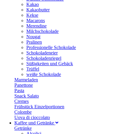
Kakao
Kakaobutter
Kekse
Macarons
Merendine
Milchschokolade
Nougat
Pralinen
Professionelle Schokolade
Schokoladeneier
Schokoladenriegel
Süßigkeiten und Gebäck
Trüffel
weiße Schokolade
Marmeladen
Panettone
Pasta
Snack Salato
Cremes
Frühstück Einzelportionen
Colombe
Uova di cioccolato
Kaffee und Getränke
Getränke
Alcolici