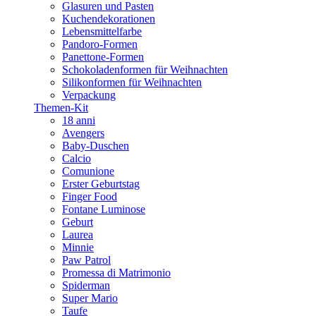
Glasuren und Pasten
Kuchendekorationen
Lebensmittelfarbe
Pandoro-Formen
Panettone-Formen
Schokoladenformen für Weihnachten
Silikonformen für Weihnachten
Verpackung
Themen-Kit
18 anni
Avengers
Baby-Duschen
Calcio
Comunione
Erster Geburtstag
Finger Food
Fontane Luminose
Geburt
Laurea
Minnie
Paw Patrol
Promessa di Matrimonio
Spiderman
Super Mario
Taufe