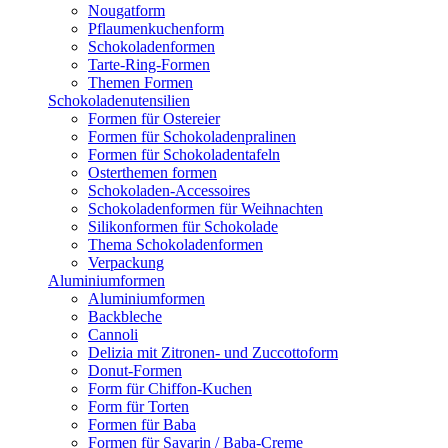
Nougatform
Pflaumenkuchenform
Schokoladenformen
Tarte-Ring-Formen
Themen Formen
Schokoladenutensilien
Formen für Ostereier
Formen für Schokoladenpralinen
Formen für Schokoladentafeln
Osterthemen formen
Schokoladen-Accessoires
Schokoladenformen für Weihnachten
Silikonformen für Schokolade
Thema Schokoladenformen
Verpackung
Aluminiumformen
Aluminiumformen
Backbleche
Cannoli
Delizia mit Zitronen- und Zuccottoform
Donut-Formen
Form für Chiffon-Kuchen
Form für Torten
Formen für Baba
Formen für Savarin / Baba-Creme