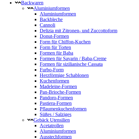
Backwaren
Aluminiumformen
Aluminiumformen
Backbleche
Cannoli
Delizia mit Zitronen- und Zuccottoform
Donut-Formen
Form für Chiffon-Kuchen
Form für Torten
Formen für Baba
Formen für Savarin / Baba-Creme
Formen für sizilianische Cassata
Furbo-Form
Herzförmige Schablonen
Kuchenformen
Madeleine-Formen
Pan-Brioche-Formen
Pandoro-Formen
Pastiera-Formen
Pflaumenkuchenformen
Süßes / Salziges
Gebäck Utensilien
Acetatrollen
Aluminiumformen
Ausstechformen