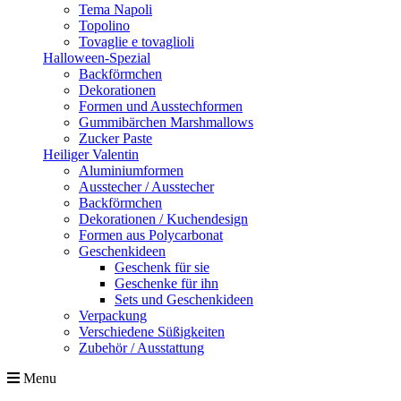
Tema Napoli
Topolino
Tovaglie e tovaglioli
Halloween-Spezial
Backförmchen
Dekorationen
Formen und Ausstechformen
Gummibärchen Marshmallows
Zucker Paste
Heiliger Valentin
Aluminiumformen
Ausstecher / Ausstecher
Backförmchen
Dekorationen / Kuchendesign
Formen aus Polycarbonat
Geschenkideen
Geschenk für sie
Geschenke für ihn
Sets und Geschenkideen
Verpackung
Verschiedene Süßigkeiten
Zubehör / Ausstattung
Menu