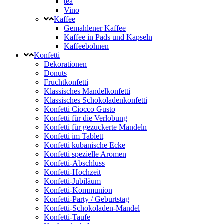
tea
Vino
Kaffee
Gemahlener Kaffee
Kaffee in Pads und Kapseln
Kaffeebohnen
Konfetti
Dekorationen
Donuts
Fruchtkonfetti
Klassisches Mandelkonfetti
Klassisches Schokoladenkonfetti
Konfetti Ciocco Gusto
Konfetti für die Verlobung
Konfetti für gezuckerte Mandeln
Konfetti im Tablett
Konfetti kubanische Ecke
Konfetti spezielle Aromen
Konfetti-Abschluss
Konfetti-Hochzeit
Konfetti-Jubiläum
Konfetti-Kommunion
Konfetti-Party / Geburtstag
Konfetti-Schokoladen-Mandel
Konfetti-Taufe