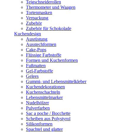
Teigschneiderollen
Thermometer und Waagen
Tortenmasken
Verpackung
Zubehör
Zubehör für Schokolade
Kuchendesign
Ausrüstung
Ausstechformen
Cake-Pops
Flüssige Farbstoffe
Formen und Kuchenformen
Fußmatten
Gel-Farbstoffe
Gelees
Gummi- und Lebensmittelkleber
Kuchendekorationen
Kuchenschachteln
Lebensmittelmarker
Nudelhölzer
Pulverfarben
Sac a poche / Bocchette
Scheiben aus Polystyrol
Silikonformen
Spachtel und glatter