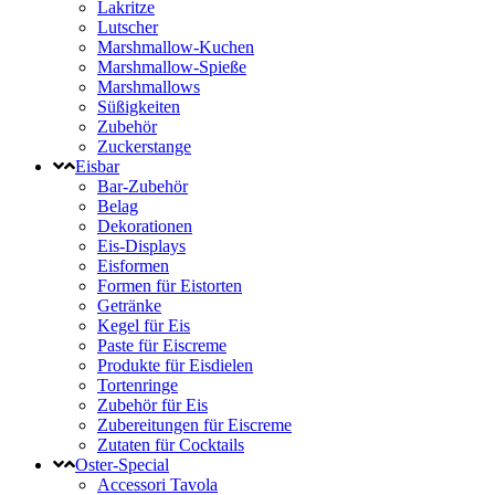
Lakritze
Lutscher
Marshmallow-Kuchen
Marshmallow-Spieße
Marshmallows
Süßigkeiten
Zubehör
Zuckerstange
Eisbar
Bar-Zubehör
Belag
Dekorationen
Eis-Displays
Eisformen
Formen für Eistorten
Getränke
Kegel für Eis
Paste für Eiscreme
Produkte für Eisdielen
Tortenringe
Zubehör für Eis
Zubereitungen für Eiscreme
Zutaten für Cocktails
Oster-Special
Accessori Tavola