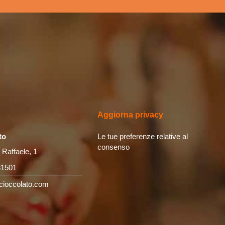
Aggiorna privacy
to
Le tue preferenze relative al
consenso
 Raffaele, 1
31501
cioccolato.com