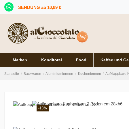
SENDUNG ab 10,89 €
Marken
Konditorei
Food
Kaffee und Ge
Startseite
Backwaren
Aluminiumformen
Kuchenformen
Aufklappbare 
-15%