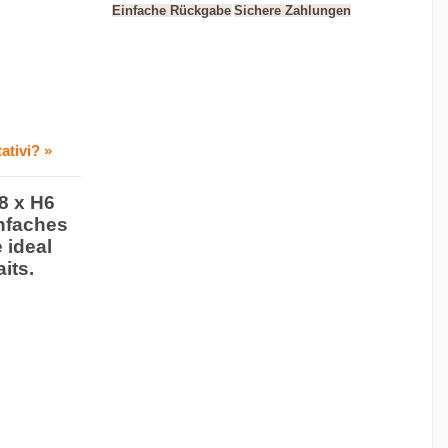
Einfache Rückgabe
Sichere Zahlungen
ativi? »
8 x H6
infaches
 ideal
its.