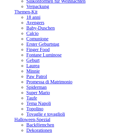
Silikonformen für Weihnachten
Verpackung
Themen-Kit
18 anni
Avengers
Baby-Duschen
Calcio
Comunione
Erster Geburtstag
Finger Food
Fontane Luminose
Geburt
Laurea
Minnie
Paw Patrol
Promessa di Matrimonio
Spiderman
Super Mario
Taufe
Tema Napoli
Topolino
Tovaglie e tovaglioli
Halloween-Spezial
Backförmchen
Dekorationen