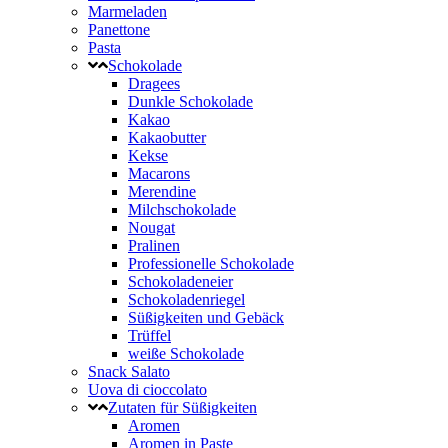
Marmeladen
Panettone
Pasta
Schokolade
Dragees
Dunkle Schokolade
Kakao
Kakaobutter
Kekse
Macarons
Merendine
Milchschokolade
Nougat
Pralinen
Professionelle Schokolade
Schokoladeneier
Schokoladenriegel
Süßigkeiten und Gebäck
Trüffel
weiße Schokolade
Snack Salato
Uova di cioccolato
Zutaten für Süßigkeiten
Aromen
Aromen in Paste