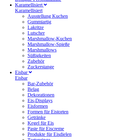
Karamellisiert
Karamellisiert
Ausstellung Kuchen
Gummiartig
Lakritze
Lutscher
Marshmallow-Kuchen
Marshmallow-Spieße
Marshmallows
Süßigkeiten
Zubehör
Zuckerstange
Eisbar
Eisbar
Bar-Zubehör
Belag
Dekorationen
Eis-Displays
Eisformen
Formen für Eistorten
Getränke
Kegel für Eis
Paste für Eiscreme
Produkte für Eisdielen
Tortenringe