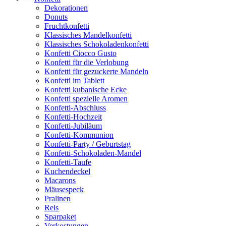
Dekorationen
Donuts
Fruchtkonfetti
Klassisches Mandelkonfetti
Klassisches Schokoladenkonfetti
Konfetti Ciocco Gusto
Konfetti für die Verlobung
Konfetti für gezuckerte Mandeln
Konfetti im Tablett
Konfetti kubanische Ecke
Konfetti spezielle Aromen
Konfetti-Abschluss
Konfetti-Hochzeit
Konfetti-Jubiläum
Konfetti-Kommunion
Konfetti-Party / Geburtstag
Konfetti-Schokoladen-Mandel
Konfetti-Taufe
Kuchendeckel
Macarons
Mäusespeck
Pralinen
Reis
Sparpaket
Verkostungen