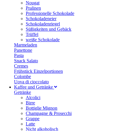
Nougat
Pralinen
Professionelle Schokolade
Schokoladeneier
Schokoladenriegel
Süßigkeiten und Gebäck
Trüffel
weiße Schokolade
Marmeladen
Panettone
Pasta
Snack Salato
Cremes
Frühstück Einzelportionen
Colombe
Uova di cioccolato
Kaffee und Getränke
Getränke
Alcolici
Birre
Bottiglie Mignon
Champagne & Prosecchi
Grappe
Latte
Nicht alkoholisch