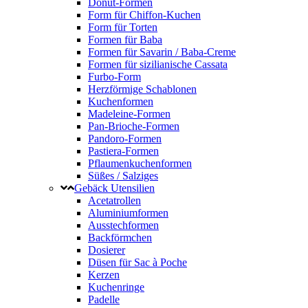
Donut-Formen
Form für Chiffon-Kuchen
Form für Torten
Formen für Baba
Formen für Savarin / Baba-Creme
Formen für sizilianische Cassata
Furbo-Form
Herzförmige Schablonen
Kuchenformen
Madeleine-Formen
Pan-Brioche-Formen
Pandoro-Formen
Pastiera-Formen
Pflaumenkuchenformen
Süßes / Salziges
Gebäck Utensilien
Acetatrollen
Aluminiumformen
Ausstechformen
Backförmchen
Dosierer
Düsen für Sac à Poche
Kerzen
Kuchenringe
Padelle