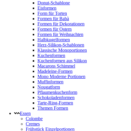
Donut-Schablone
Eisformen
Form für Torten
Formen für Babà
Formen für Dekorationen
Formen für Ostern
Formen für Weihnachten
Halbkugelformen
Herz-Silikon-Schablonen
Klassische Monoportionen
Kuchenformen
Kuchenformen aus Silikon
Macarons Schimmel
Madeleine-Formen
Mono Moderne Portionen
Muffinformen
Nougatform
Pflaumenkuchenform
Schokoladenformen
Tarte-Ring-Formen
Themen Formen
Essen
Colombe
Cremes
Frühstück Einzelportionen