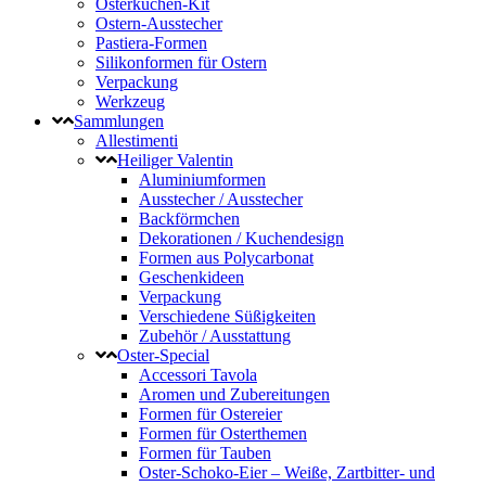
Osterkuchen-Kit
Ostern-Ausstecher
Pastiera-Formen
Silikonformen für Ostern
Verpackung
Werkzeug
Sammlungen
Allestimenti
Heiliger Valentin
Aluminiumformen
Ausstecher / Ausstecher
Backförmchen
Dekorationen / Kuchendesign
Formen aus Polycarbonat
Geschenkideen
Verpackung
Verschiedene Süßigkeiten
Zubehör / Ausstattung
Oster-Special
Accessori Tavola
Aromen und Zubereitungen
Formen für Ostereier
Formen für Osterthemen
Formen für Tauben
Oster-Schoko-Eier – Weiße, Zartbitter- und