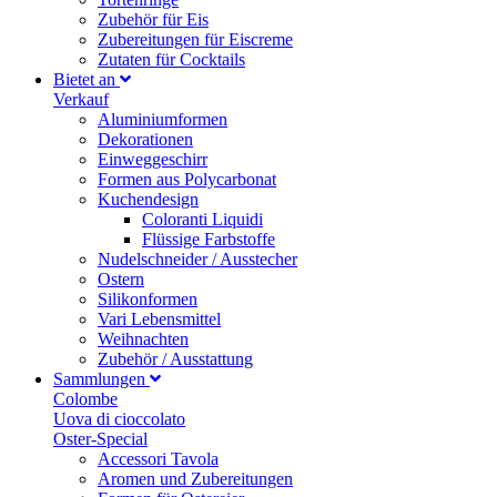
Zubehör für Eis
Zubereitungen für Eiscreme
Zutaten für Cocktails
Bietet an
Verkauf
Aluminiumformen
Dekorationen
Einweggeschirr
Formen aus Polycarbonat
Kuchendesign
Coloranti Liquidi
Flüssige Farbstoffe
Nudelschneider / Ausstecher
Ostern
Silikonformen
Vari Lebensmittel
Weihnachten
Zubehör / Ausstattung
Sammlungen
Colombe
Uova di cioccolato
Oster-Special
Accessori Tavola
Aromen und Zubereitungen