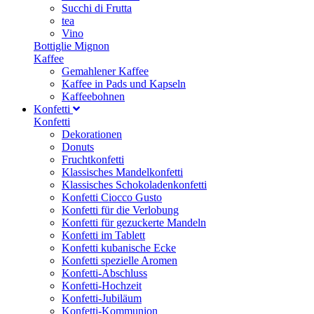
Succhi di Frutta
tea
Vino
Bottiglie Mignon
Kaffee
Gemahlener Kaffee
Kaffee in Pads und Kapseln
Kaffeebohnen
Konfetti
Konfetti
Dekorationen
Donuts
Fruchtkonfetti
Klassisches Mandelkonfetti
Klassisches Schokoladenkonfetti
Konfetti Ciocco Gusto
Konfetti für die Verlobung
Konfetti für gezuckerte Mandeln
Konfetti im Tablett
Konfetti kubanische Ecke
Konfetti spezielle Aromen
Konfetti-Abschluss
Konfetti-Hochzeit
Konfetti-Jubiläum
Konfetti-Kommunion