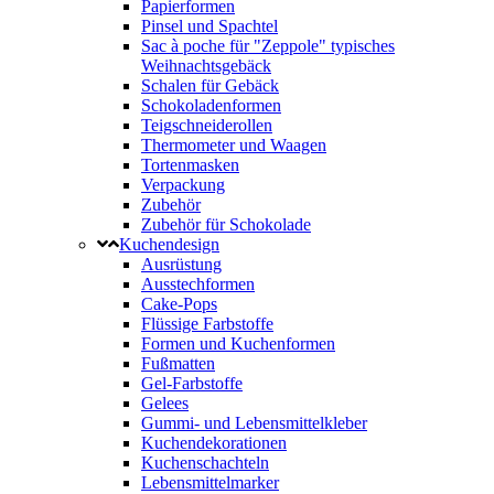
Papierformen
Pinsel und Spachtel
Sac à poche für "Zeppole" typisches
Weihnachtsgebäck
Schalen für Gebäck
Schokoladenformen
Teigschneiderollen
Thermometer und Waagen
Tortenmasken
Verpackung
Zubehör
Zubehör für Schokolade
Kuchendesign
Ausrüstung
Ausstechformen
Cake-Pops
Flüssige Farbstoffe
Formen und Kuchenformen
Fußmatten
Gel-Farbstoffe
Gelees
Gummi- und Lebensmittelkleber
Kuchendekorationen
Kuchenschachteln
Lebensmittelmarker