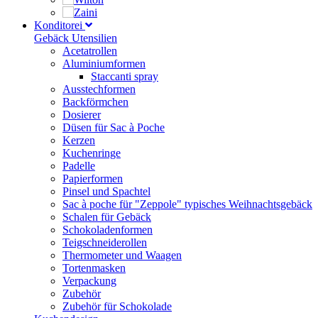
Konditorei
Gebäck Utensilien
Acetatrollen
Aluminiumformen
Staccanti spray
Ausstechformen
Backförmchen
Dosierer
Düsen für Sac à Poche
Kerzen
Kuchenringe
Padelle
Papierformen
Pinsel und Spachtel
Sac à poche für "Zeppole" typisches Weihnachtsgebäck
Schalen für Gebäck
Schokoladenformen
Teigschneiderollen
Thermometer und Waagen
Tortenmasken
Verpackung
Zubehör
Zubehör für Schokolade