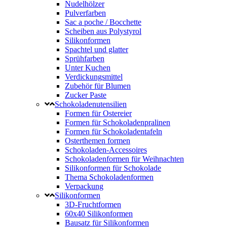
Nudelhölzer
Pulverfarben
Sac a poche / Bocchette
Scheiben aus Polystyrol
Silikonformen
Spachtel und glatter
Sprühfarben
Unter Kuchen
Verdickungsmittel
Zubehör für Blumen
Zucker Paste
Schokoladenutensilien
Formen für Ostereier
Formen für Schokoladenpralinen
Formen für Schokoladentafeln
Osterthemen formen
Schokoladen-Accessoires
Schokoladenformen für Weihnachten
Silikonformen für Schokolade
Thema Schokoladenformen
Verpackung
Silikonformen
3D-Fruchtformen
60x40 Silikonformen
Bausatz für Silikonformen