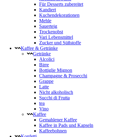
Für Desserts zubereitet
Kandiert
Kuchendekorationen
Mehle
Sauerteig
Trockenobst
Vari Lebensmittel
Zucker und Süßstoffe
Kaffee & Getränke
Getränke
Alcolici
Birre
Bottiglie Mignon
Champagne & Prosecchi
Grappe
Latte
Nicht alkoholisch
Succhi di Frutta
tea
Vino
Kaffee
Gemahlener Kaffee
Kaffee in Pads und Kapseln
Kaffeebohnen
Konfetti