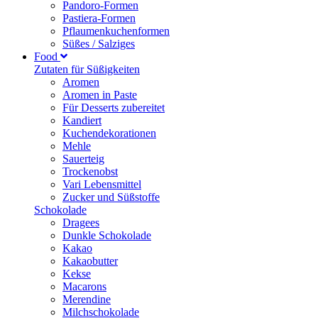
Pandoro-Formen
Pastiera-Formen
Pflaumenkuchenformen
Süßes / Salziges
Food
Zutaten für Süßigkeiten
Aromen
Aromen in Paste
Für Desserts zubereitet
Kandiert
Kuchendekorationen
Mehle
Sauerteig
Trockenobst
Vari Lebensmittel
Zucker und Süßstoffe
Schokolade
Dragees
Dunkle Schokolade
Kakao
Kakaobutter
Kekse
Macarons
Merendine
Milchschokolade