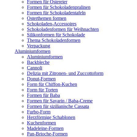
Formen für Ostereier
Formen für Schokoladenpralinen
Formen für Schokoladentafeln
Osterthemen formen
Schokoladen-Accessoires
Schokoladenformen für Weihnachten
Silikonformen für Schokolade
Thema Schokoladenformen
Verpackung
Aluminiumformen
Aluminiumformen
Backbleche
Cannoli
Delizia mit Zitronen- und Zuccottoform
Donut-Formen
Form für Chiffon-Kuchen
Form für Torten
Formen für Baba
Formen für Savarin / Baba-Creme
Formen für sizilianische Cassata
Furbo-Form
Herzförmige Schablonen
Kuchenformen
Madeleine-Formen
Pan-Brioche-Formen