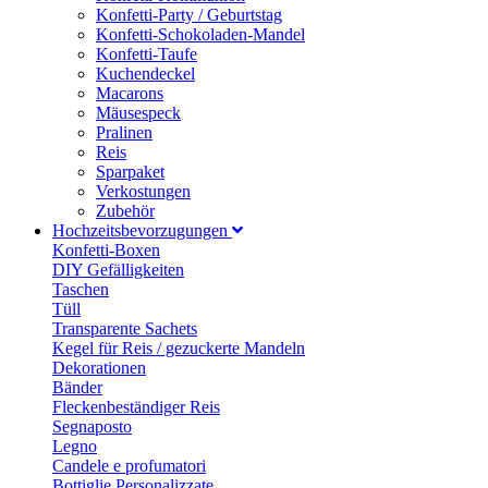
Konfetti-Party / Geburtstag
Konfetti-Schokoladen-Mandel
Konfetti-Taufe
Kuchendeckel
Macarons
Mäusespeck
Pralinen
Reis
Sparpaket
Verkostungen
Zubehör
Hochzeitsbevorzugungen
Konfetti-Boxen
DIY Gefälligkeiten
Taschen
Tüll
Transparente Sachets
Kegel für Reis / gezuckerte Mandeln
Dekorationen
Bänder
Fleckenbeständiger Reis
Segnaposto
Legno
Candele e profumatori
Bottiglie Personalizzate