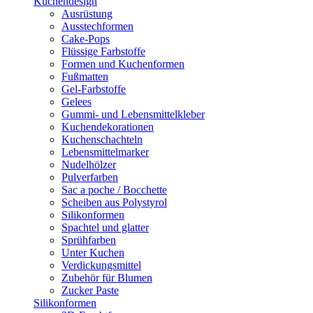
Kuchendesign
Ausrüstung
Ausstechformen
Cake-Pops
Flüssige Farbstoffe
Formen und Kuchenformen
Fußmatten
Gel-Farbstoffe
Gelees
Gummi- und Lebensmittelkleber
Kuchendekorationen
Kuchenschachteln
Lebensmittelmarker
Nudelhölzer
Pulverfarben
Sac a poche / Bocchette
Scheiben aus Polystyrol
Silikonformen
Spachtel und glatter
Sprühfarben
Unter Kuchen
Verdickungsmittel
Zubehör für Blumen
Zucker Paste
Silikonformen