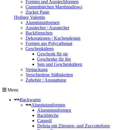
Formen und Ausstechformen
Gummibärchen Marshmallows
Zucker Paste
Heiliger Valentin
Aluminiumformen
Ausstecher / Ausstecher
Backförmchen
Dekorationen / Kuchendesign
Formen aus Polycarbonat
Geschenkideen
Geschenk für sie
Geschenke für ihn
Sets und Geschenkideen
Verpackung
Verschiedene Süßigkeiten
Zubehör / Ausstattung
Menu
Backwaren
Aluminiumformen
Aluminiumformen
Backbleche
Cannoli
Delizia mit Zitronen- und Zuccottoform