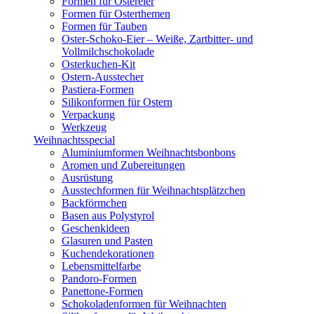
Formen für Ostereier
Formen für Osterthemen
Formen für Tauben
Oster-Schoko-Eier – Weiße, Zartbitter- und
Vollmilchschokolade
Osterkuchen-Kit
Ostern-Ausstecher
Pastiera-Formen
Silikonformen für Ostern
Verpackung
Werkzeug
Weihnachtsspecial
Aluminiumformen Weihnachtsbonbons
Aromen und Zubereitungen
Ausrüstung
Ausstechformen für Weihnachtsplätzchen
Backförmchen
Basen aus Polystyrol
Geschenkideen
Glasuren und Pasten
Kuchendekorationen
Lebensmittelfarbe
Pandoro-Formen
Panettone-Formen
Schokoladenformen für Weihnachten