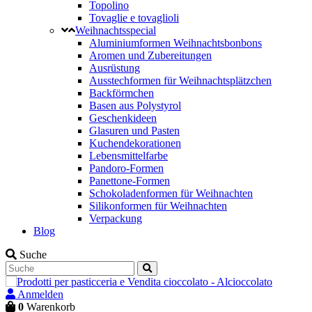
Topolino
Tovaglie e tovaglioli
Weihnachtsspecial
Aluminiumformen Weihnachtsbonbons
Aromen und Zubereitungen
Ausrüstung
Ausstechformen für Weihnachtsplätzchen
Backförmchen
Basen aus Polystyrol
Geschenkideen
Glasuren und Pasten
Kuchendekorationen
Lebensmittelfarbe
Pandoro-Formen
Panettone-Formen
Schokoladenformen für Weihnachten
Silikonformen für Weihnachten
Verpackung
Blog
Suche
Anmelden
0
Warenkorb