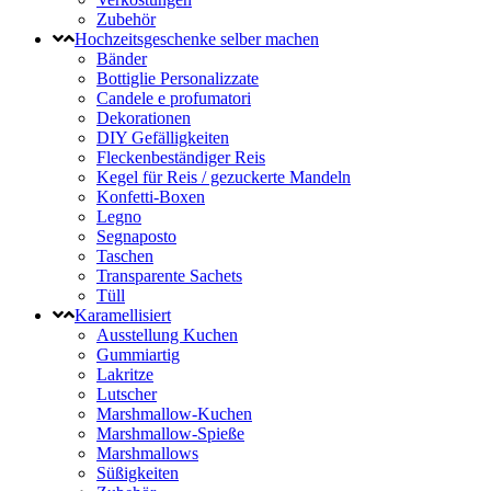
Zubehör
Hochzeitsgeschenke selber machen
Bänder
Bottiglie Personalizzate
Candele e profumatori
Dekorationen
DIY Gefälligkeiten
Fleckenbeständiger Reis
Kegel für Reis / gezuckerte Mandeln
Konfetti-Boxen
Legno
Segnaposto
Taschen
Transparente Sachets
Tüll
Karamellisiert
Ausstellung Kuchen
Gummiartig
Lakritze
Lutscher
Marshmallow-Kuchen
Marshmallow-Spieße
Marshmallows
Süßigkeiten