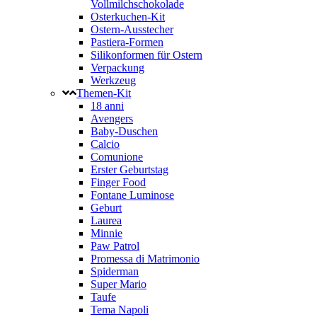
Vollmilchschokolade
Osterkuchen-Kit
Ostern-Ausstecher
Pastiera-Formen
Silikonformen für Ostern
Verpackung
Werkzeug
Themen-Kit
18 anni
Avengers
Baby-Duschen
Calcio
Comunione
Erster Geburtstag
Finger Food
Fontane Luminose
Geburt
Laurea
Minnie
Paw Patrol
Promessa di Matrimonio
Spiderman
Super Mario
Taufe
Tema Napoli