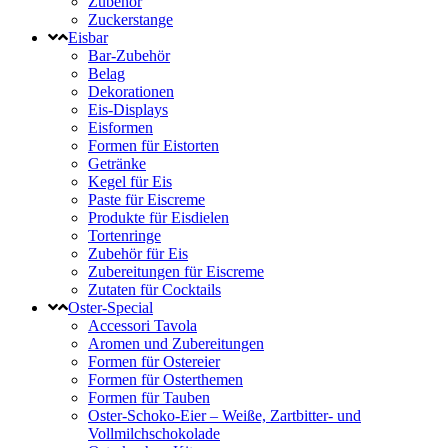
Zubehör
Zuckerstange
Eisbar
Bar-Zubehör
Belag
Dekorationen
Eis-Displays
Eisformen
Formen für Eistorten
Getränke
Kegel für Eis
Paste für Eiscreme
Produkte für Eisdielen
Tortenringe
Zubehör für Eis
Zubereitungen für Eiscreme
Zutaten für Cocktails
Oster-Special
Accessori Tavola
Aromen und Zubereitungen
Formen für Ostereier
Formen für Osterthemen
Formen für Tauben
Oster-Schoko-Eier – Weiße, Zartbitter- und
Vollmilchschokolade