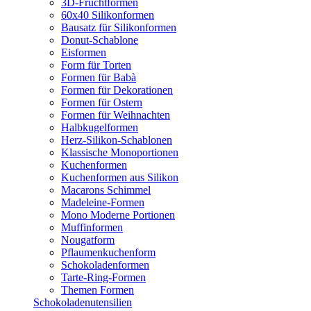
3D-Fruchtformen
60x40 Silikonformen
Bausatz für Silikonformen
Donut-Schablone
Eisformen
Form für Torten
Formen für Babà
Formen für Dekorationen
Formen für Ostern
Formen für Weihnachten
Halbkugelformen
Herz-Silikon-Schablonen
Klassische Monoportionen
Kuchenformen
Kuchenformen aus Silikon
Macarons Schimmel
Madeleine-Formen
Mono Moderne Portionen
Muffinformen
Nougatform
Pflaumenkuchenform
Schokoladenformen
Tarte-Ring-Formen
Themen Formen
Schokoladenutensilien