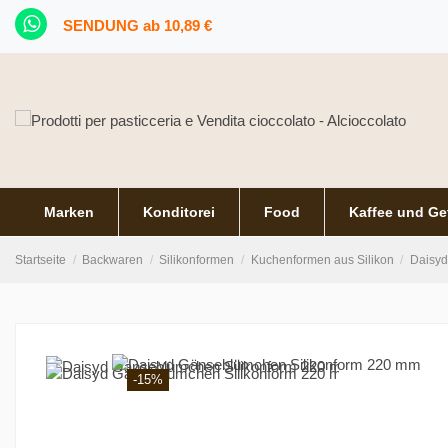
SENDUNG ab 10,89 €
Marken
Konditorei
Food
Kaffee und Ge
Startseite
Backwaren
Silikonformen
Kuchenformen aus Silikon
Daisyd
-15%