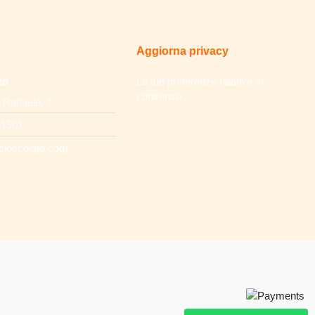
Aggiorna privacy
to
Le tue preferenze relative al
consenso
 Raffaele, 1
31501
cioccolato.com