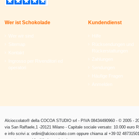
Wer ist Schokolade
Kundendienst
Wer wir sind
Hilfe
Sitemap
Rücksendungen und
Rückerstattungen
Kontakt
Zahlungen
Ingrosso per Rivenditori ed
operatori
Sendungen
Häufige Fragen
Anmelden
Alcioccolato® della COCOA STUDIO srl - PIVA 08434490960 - © 2005 - 202
via San Raffaele,1 -20121 Milano - Capitale sociale versato: 10.000 euro
e info scrivi a: ordini@alcioccolato.com oppure chiama al +39 02 48731501 