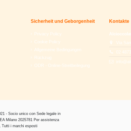
Sicherheit und Geborgenheit
Kontakte
Privacy Policy
Alcioccola
Cookie Policy
Via San
Allgemeine Bedingungen
02 487
Rückzug
info@al
ODR - Online-Streitbeilegung
1 - Socio unico con Sede legale in
 REA Milano 2025781 Per assistenza
Tutti i marchi esposti