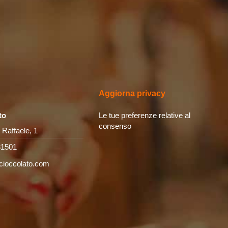
Aggiorna privacy
to
Le tue preferenze relative al
consenso
 Raffaele, 1
31501
cioccolato.com