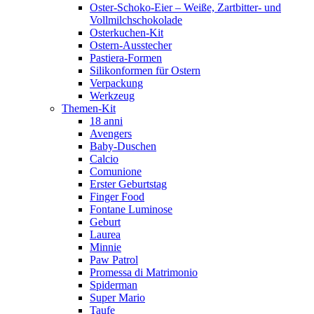
Oster-Schoko-Eier – Weiße, Zartbitter- und
Vollmilchschokolade
Osterkuchen-Kit
Ostern-Ausstecher
Pastiera-Formen
Silikonformen für Ostern
Verpackung
Werkzeug
Themen-Kit
18 anni
Avengers
Baby-Duschen
Calcio
Comunione
Erster Geburtstag
Finger Food
Fontane Luminose
Geburt
Laurea
Minnie
Paw Patrol
Promessa di Matrimonio
Spiderman
Super Mario
Taufe