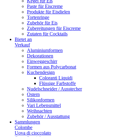
Kegel für Eis
Paste für Eiscreme
Produkte für Eisdielen
Tortenringe
Zubehör für Eis
Zubereitungen für Eiscreme
Zutaten für Cocktails
Bietet an
Verkauf
Aluminiumformen
Dekorationen
Einweggeschirr
Formen aus Polycarbonat
Kuchendesign
Coloranti Liquidi
Flüssige Farbstoffe
Nudelschneider / Ausstecher
Ostern
Silikonformen
Vari Lebensmittel
Weihnachten
Zubehör / Ausstattung
Sammlungen
Colombe
Uova di cioccolato