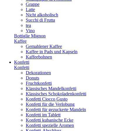
Grappe
Latte
Nicht alkoholisch
Succhi di Frutta
tea
Vino
Bottiglie Mignon
Kaffee
Gemahlener Kaffee
Kaffee in Pads und Kapseln
Kaffeebohnen
Konfetti
Konfetti
Dekorationen
Donuts
Fruchtkonfetti
Klassisches Mandelkonfetti
Klassisches Schokoladenkonfetti
Konfetti Ciocco Gusto
Konfetti für die Verlobung
Konfetti für gezuckerte Mandeln
Konfetti im Tablett
Konfetti kubanische Ecke
Konfetti spezielle Aromen
Konfetti-Abschluss