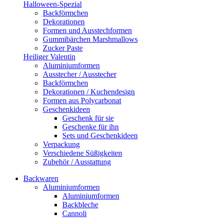
Halloween-Spezial
Backförmchen
Dekorationen
Formen und Ausstechformen
Gummibärchen Marshmallows
Zucker Paste
Heiliger Valentin
Aluminiumformen
Ausstecher / Ausstecher
Backförmchen
Dekorationen / Kuchendesign
Formen aus Polycarbonat
Geschenkideen
Geschenk für sie
Geschenke für ihn
Sets und Geschenkideen
Verpackung
Verschiedene Süßigkeiten
Zubehör / Ausstattung
Backwaren
Aluminiumformen
Aluminiumformen
Backbleche
Cannoli