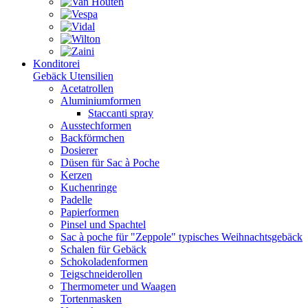
Konditorei
Gebäck Utensilien
Acetatrollen
Aluminiumformen
Staccanti spray
Ausstechformen
Backförmchen
Dosierer
Düsen für Sac à Poche
Kerzen
Kuchenringe
Padelle
Papierformen
Pinsel und Spachtel
Sac à poche für "Zeppole" typisches Weihnachtsgebäck
Schalen für Gebäck
Schokoladenformen
Teigschneiderollen
Thermometer und Waagen
Tortenmasken