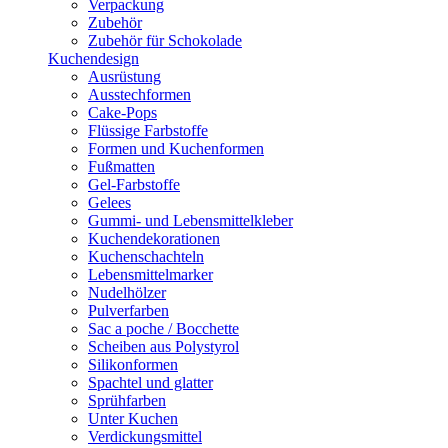
Verpackung
Zubehör
Zubehör für Schokolade
Kuchendesign
Ausrüstung
Ausstechformen
Cake-Pops
Flüssige Farbstoffe
Formen und Kuchenformen
Fußmatten
Gel-Farbstoffe
Gelees
Gummi- und Lebensmittelkleber
Kuchendekorationen
Kuchenschachteln
Lebensmittelmarker
Nudelhölzer
Pulverfarben
Sac a poche / Bocchette
Scheiben aus Polystyrol
Silikonformen
Spachtel und glatter
Sprühfarben
Unter Kuchen
Verdickungsmittel