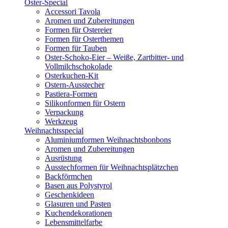
Oster-Special
Accessori Tavola
Aromen und Zubereitungen
Formen für Ostereier
Formen für Osterthemen
Formen für Tauben
Oster-Schoko-Eier – Weiße, Zartbitter- und
Vollmilchschokolade
Osterkuchen-Kit
Ostern-Ausstecher
Pastiera-Formen
Silikonformen für Ostern
Verpackung
Werkzeug
Weihnachtsspecial
Aluminiumformen Weihnachtsbonbons
Aromen und Zubereitungen
Ausrüstung
Ausstechformen für Weihnachtsplätzchen
Backförmchen
Basen aus Polystyrol
Geschenkideen
Glasuren und Pasten
Kuchendekorationen
Lebensmittelfarbe