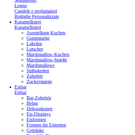
Segnaposto
Legno
Candele e profumatori
Bottiglie Personalizzate
Karamellisiert
Karamellisiert
Ausstellung Kuchen
Gummiartig
Lakritze
Lutscher
Marshmallow-Kuchen
Marshmallow-Spieße
Marshmallows
Süßigkeiten
Zubehör
Zuckerstange
Eisbar
Eisbar
Bar-Zubehör
Belag
Dekorationen
Eis-Displays
Eisformen
Formen für Eistorten
Getränke