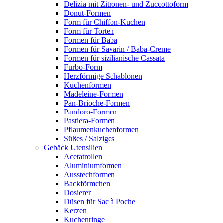
Delizia mit Zitronen- und Zuccottoform
Donut-Formen
Form für Chiffon-Kuchen
Form für Torten
Formen für Baba
Formen für Savarin / Baba-Creme
Formen für sizilianische Cassata
Furbo-Form
Herzförmige Schablonen
Kuchenformen
Madeleine-Formen
Pan-Brioche-Formen
Pandoro-Formen
Pastiera-Formen
Pflaumenkuchenformen
Süßes / Salziges
Gebäck Utensilien
Acetatrollen
Aluminiumformen
Ausstechformen
Backförmchen
Dosierer
Düsen für Sac à Poche
Kerzen
Kuchenringe