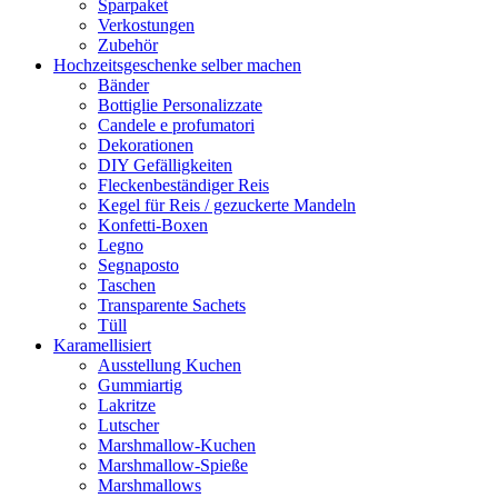
Sparpaket
Verkostungen
Zubehör
Hochzeitsgeschenke selber machen
Bänder
Bottiglie Personalizzate
Candele e profumatori
Dekorationen
DIY Gefälligkeiten
Fleckenbeständiger Reis
Kegel für Reis / gezuckerte Mandeln
Konfetti-Boxen
Legno
Segnaposto
Taschen
Transparente Sachets
Tüll
Karamellisiert
Ausstellung Kuchen
Gummiartig
Lakritze
Lutscher
Marshmallow-Kuchen
Marshmallow-Spieße
Marshmallows