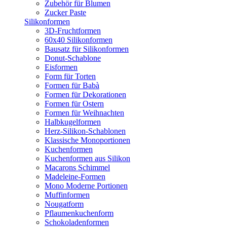
Zubehör für Blumen
Zucker Paste
Silikonformen
3D-Fruchtformen
60x40 Silikonformen
Bausatz für Silikonformen
Donut-Schablone
Eisformen
Form für Torten
Formen für Babà
Formen für Dekorationen
Formen für Ostern
Formen für Weihnachten
Halbkugelformen
Herz-Silikon-Schablonen
Klassische Monoportionen
Kuchenformen
Kuchenformen aus Silikon
Macarons Schimmel
Madeleine-Formen
Mono Moderne Portionen
Muffinformen
Nougatform
Pflaumenkuchenform
Schokoladenformen