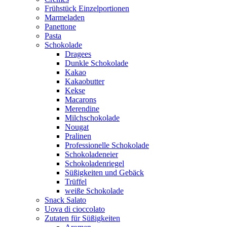
Frühstück Einzelportionen
Marmeladen
Panettone
Pasta
Schokolade
Dragees
Dunkle Schokolade
Kakao
Kakaobutter
Kekse
Macarons
Merendine
Milchschokolade
Nougat
Pralinen
Professionelle Schokolade
Schokoladeneier
Schokoladenriegel
Süßigkeiten und Gebäck
Trüffel
weiße Schokolade
Snack Salato
Uova di cioccolato
Zutaten für Süßigkeiten