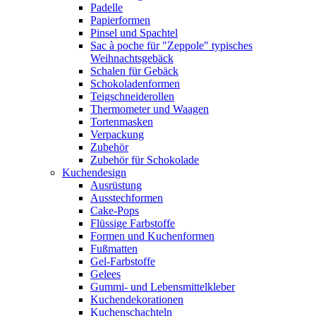
Padelle
Papierformen
Pinsel und Spachtel
Sac à poche für "Zeppole" typisches
Weihnachtsgebäck
Schalen für Gebäck
Schokoladenformen
Teigschneiderollen
Thermometer und Waagen
Tortenmasken
Verpackung
Zubehör
Zubehör für Schokolade
Kuchendesign
Ausrüstung
Ausstechformen
Cake-Pops
Flüssige Farbstoffe
Formen und Kuchenformen
Fußmatten
Gel-Farbstoffe
Gelees
Gummi- und Lebensmittelkleber
Kuchendekorationen
Kuchenschachteln