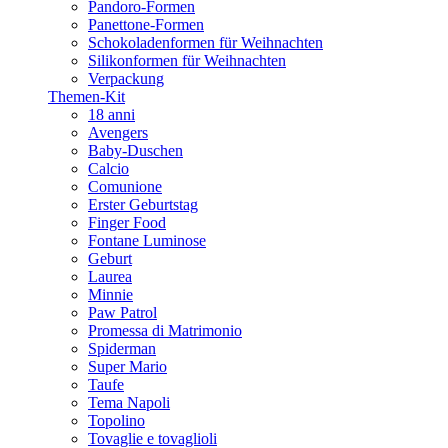
Pandoro-Formen
Panettone-Formen
Schokoladenformen für Weihnachten
Silikonformen für Weihnachten
Verpackung
Themen-Kit
18 anni
Avengers
Baby-Duschen
Calcio
Comunione
Erster Geburtstag
Finger Food
Fontane Luminose
Geburt
Laurea
Minnie
Paw Patrol
Promessa di Matrimonio
Spiderman
Super Mario
Taufe
Tema Napoli
Topolino
Tovaglie e tovaglioli