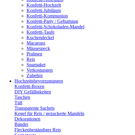
Konfetti-Hochzeit
Konfetti-Jubiläum
Konfetti-Kommunion
Konfetti-Party / Geburtstag
Konfetti-Schokoladen-Mandel
Konfetti-Taufe
Kuchendeckel
Macarons
Mäusespeck
Pralinen
Reis
Sparpaket
Verkostungen
Zubehör
Hochzeitsbevorzugungen
Konfetti-Boxen
DIY Gefälligkeiten
Taschen
Tüll
Transparente Sachets
Kegel für Reis / gezuckerte Mandeln
Dekorationen
Bänder
Fleckenbeständiger Reis