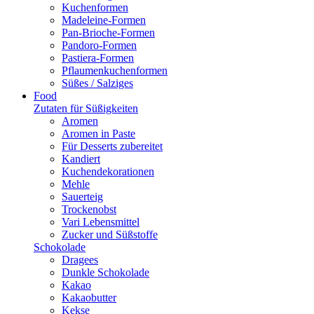
Kuchenformen
Madeleine-Formen
Pan-Brioche-Formen
Pandoro-Formen
Pastiera-Formen
Pflaumenkuchenformen
Süßes / Salziges
Food
Zutaten für Süßigkeiten
Aromen
Aromen in Paste
Für Desserts zubereitet
Kandiert
Kuchendekorationen
Mehle
Sauerteig
Trockenobst
Vari Lebensmittel
Zucker und Süßstoffe
Schokolade
Dragees
Dunkle Schokolade
Kakao
Kakaobutter
Kekse