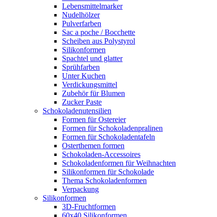
Lebensmittelmarker
Nudelhölzer
Pulverfarben
Sac a poche / Bocchette
Scheiben aus Polystyrol
Silikonformen
Spachtel und glatter
Sprühfarben
Unter Kuchen
Verdickungsmittel
Zubehör für Blumen
Zucker Paste
Schokoladenutensilien
Formen für Ostereier
Formen für Schokoladenpralinen
Formen für Schokoladentafeln
Osterthemen formen
Schokoladen-Accessoires
Schokoladenformen für Weihnachten
Silikonformen für Schokolade
Thema Schokoladenformen
Verpackung
Silikonformen
3D-Fruchtformen
60x40 Silikonformen