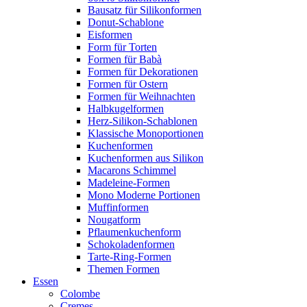
Bausatz für Silikonformen
Donut-Schablone
Eisformen
Form für Torten
Formen für Babà
Formen für Dekorationen
Formen für Ostern
Formen für Weihnachten
Halbkugelformen
Herz-Silikon-Schablonen
Klassische Monoportionen
Kuchenformen
Kuchenformen aus Silikon
Macarons Schimmel
Madeleine-Formen
Mono Moderne Portionen
Muffinformen
Nougatform
Pflaumenkuchenform
Schokoladenformen
Tarte-Ring-Formen
Themen Formen
Essen
Colombe
Cremes