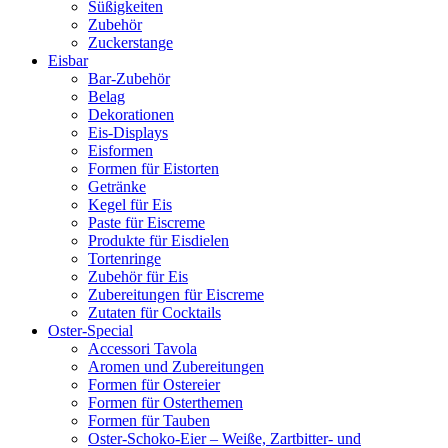
Süßigkeiten
Zubehör
Zuckerstange
Eisbar
Bar-Zubehör
Belag
Dekorationen
Eis-Displays
Eisformen
Formen für Eistorten
Getränke
Kegel für Eis
Paste für Eiscreme
Produkte für Eisdielen
Tortenringe
Zubehör für Eis
Zubereitungen für Eiscreme
Zutaten für Cocktails
Oster-Special
Accessori Tavola
Aromen und Zubereitungen
Formen für Ostereier
Formen für Osterthemen
Formen für Tauben
Oster-Schoko-Eier – Weiße, Zartbitter- und