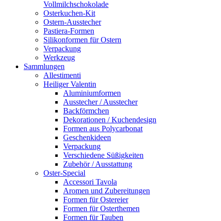
Vollmilchschokolade
Osterkuchen-Kit
Ostern-Ausstecher
Pastiera-Formen
Silikonformen für Ostern
Verpackung
Werkzeug
Sammlungen
Allestimenti
Heiliger Valentin
Aluminiumformen
Ausstecher / Ausstecher
Backförmchen
Dekorationen / Kuchendesign
Formen aus Polycarbonat
Geschenkideen
Verpackung
Verschiedene Süßigkeiten
Zubehör / Ausstattung
Oster-Special
Accessori Tavola
Aromen und Zubereitungen
Formen für Ostereier
Formen für Osterthemen
Formen für Tauben