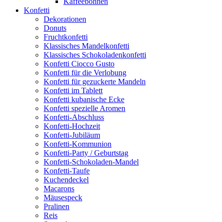
Kaffeebohnen
Konfetti
Dekorationen
Donuts
Fruchtkonfetti
Klassisches Mandelkonfetti
Klassisches Schokoladenkonfetti
Konfetti Ciocco Gusto
Konfetti für die Verlobung
Konfetti für gezuckerte Mandeln
Konfetti im Tablett
Konfetti kubanische Ecke
Konfetti spezielle Aromen
Konfetti-Abschluss
Konfetti-Hochzeit
Konfetti-Jubiläum
Konfetti-Kommunion
Konfetti-Party / Geburtstag
Konfetti-Schokoladen-Mandel
Konfetti-Taufe
Kuchendeckel
Macarons
Mäusespeck
Pralinen
Reis