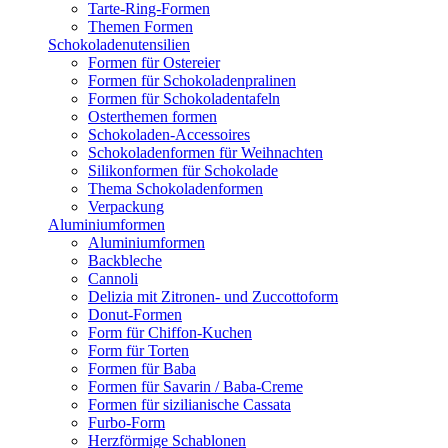
Tarte-Ring-Formen
Themen Formen
Schokoladenutensilien
Formen für Ostereier
Formen für Schokoladenpralinen
Formen für Schokoladentafeln
Osterthemen formen
Schokoladen-Accessoires
Schokoladenformen für Weihnachten
Silikonformen für Schokolade
Thema Schokoladenformen
Verpackung
Aluminiumformen
Aluminiumformen
Backbleche
Cannoli
Delizia mit Zitronen- und Zuccottoform
Donut-Formen
Form für Chiffon-Kuchen
Form für Torten
Formen für Baba
Formen für Savarin / Baba-Creme
Formen für sizilianische Cassata
Furbo-Form
Herzförmige Schablonen