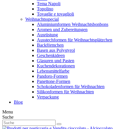
Tema Napoli
Topolino
Tovaglie e tovaglioli
Weihnachtsspecial
Aluminiumformen Weihnachtsbonbons
Aromen und Zubereitungen
Ausrüstung
Ausstechformen für Weihnachtsplätzchen
Backförmchen
Basen aus Polystyrol
Geschenkideen
Glasuren und Pasten
Kuchendekorationen
Lebensmittelfarbe
Pandoro-Formen
Panettone-Formen
Schokoladenformen für Weihnachten
Silikonformen für Weihnachten
Verpackung
Blog
Menu
Suche