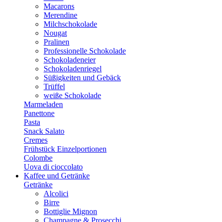
Macarons
Merendine
Milchschokolade
Nougat
Pralinen
Professionelle Schokolade
Schokoladeneier
Schokoladenriegel
Süßigkeiten und Gebäck
Trüffel
weiße Schokolade
Marmeladen
Panettone
Pasta
Snack Salato
Cremes
Frühstück Einzelportionen
Colombe
Uova di cioccolato
Kaffee und Getränke
Getränke
Alcolici
Birre
Bottiglie Mignon
Champagne & Prosecchi