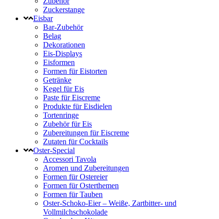
Zubehör
Zuckerstange
Eisbar
Bar-Zubehör
Belag
Dekorationen
Eis-Displays
Eisformen
Formen für Eistorten
Getränke
Kegel für Eis
Paste für Eiscreme
Produkte für Eisdielen
Tortenringe
Zubehör für Eis
Zubereitungen für Eiscreme
Zutaten für Cocktails
Oster-Special
Accessori Tavola
Aromen und Zubereitungen
Formen für Ostereier
Formen für Osterthemen
Formen für Tauben
Oster-Schoko-Eier – Weiße, Zartbitter- und
Vollmilchschokolade