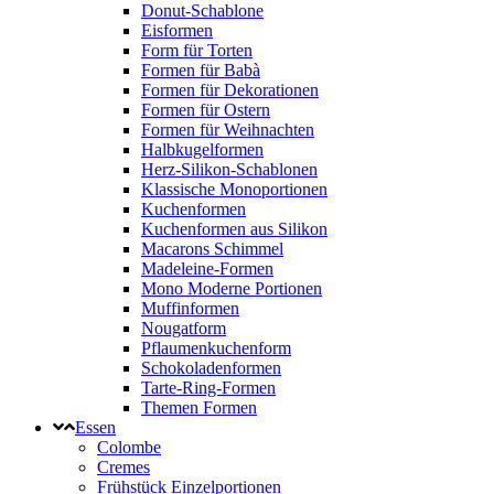
Donut-Schablone
Eisformen
Form für Torten
Formen für Babà
Formen für Dekorationen
Formen für Ostern
Formen für Weihnachten
Halbkugelformen
Herz-Silikon-Schablonen
Klassische Monoportionen
Kuchenformen
Kuchenformen aus Silikon
Macarons Schimmel
Madeleine-Formen
Mono Moderne Portionen
Muffinformen
Nougatform
Pflaumenkuchenform
Schokoladenformen
Tarte-Ring-Formen
Themen Formen
Essen
Colombe
Cremes
Frühstück Einzelportionen