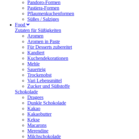
Pandoro-Formen
Pastiera-Formen
Pflaumenkuchenformen
Süßes / Salziges
Food
Zutaten für Süßigkeiten
Aromen
Aromen in Paste
Für Desserts zubereitet
Kandiert
Kuchendekorationen
Mehle
Sauerteig
Trockenobst
Vari Lebensmittel
Zucker und Süßstoffe
Schokolade
Dragees
Dunkle Schokolade
Kakao
Kakaobutter
Kekse
Macarons
Merendine
Milchschokolade