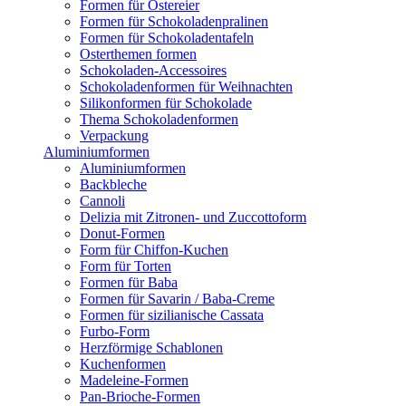
Formen für Ostereier
Formen für Schokoladenpralinen
Formen für Schokoladentafeln
Osterthemen formen
Schokoladen-Accessoires
Schokoladenformen für Weihnachten
Silikonformen für Schokolade
Thema Schokoladenformen
Verpackung
Aluminiumformen
Aluminiumformen
Backbleche
Cannoli
Delizia mit Zitronen- und Zuccottoform
Donut-Formen
Form für Chiffon-Kuchen
Form für Torten
Formen für Baba
Formen für Savarin / Baba-Creme
Formen für sizilianische Cassata
Furbo-Form
Herzförmige Schablonen
Kuchenformen
Madeleine-Formen
Pan-Brioche-Formen