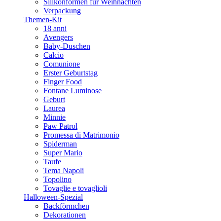
Silikonformen für Weihnachten
Verpackung
Themen-Kit
18 anni
Avengers
Baby-Duschen
Calcio
Comunione
Erster Geburtstag
Finger Food
Fontane Luminose
Geburt
Laurea
Minnie
Paw Patrol
Promessa di Matrimonio
Spiderman
Super Mario
Taufe
Tema Napoli
Topolino
Tovaglie e tovaglioli
Halloween-Spezial
Backförmchen
Dekorationen