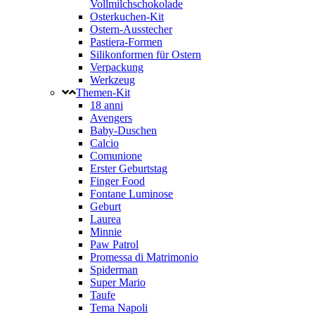
Vollmilchschokolade
Osterkuchen-Kit
Ostern-Ausstecher
Pastiera-Formen
Silikonformen für Ostern
Verpackung
Werkzeug
Themen-Kit
18 anni
Avengers
Baby-Duschen
Calcio
Comunione
Erster Geburtstag
Finger Food
Fontane Luminose
Geburt
Laurea
Minnie
Paw Patrol
Promessa di Matrimonio
Spiderman
Super Mario
Taufe
Tema Napoli