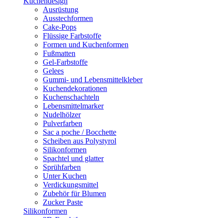
Kuchendesign
Ausrüstung
Ausstechformen
Cake-Pops
Flüssige Farbstoffe
Formen und Kuchenformen
Fußmatten
Gel-Farbstoffe
Gelees
Gummi- und Lebensmittelkleber
Kuchendekorationen
Kuchenschachteln
Lebensmittelmarker
Nudelhölzer
Pulverfarben
Sac a poche / Bocchette
Scheiben aus Polystyrol
Silikonformen
Spachtel und glatter
Sprühfarben
Unter Kuchen
Verdickungsmittel
Zubehör für Blumen
Zucker Paste
Silikonformen