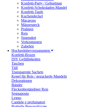
Konfetti-Party / Geburtstag
Konfetti-Schokoladen-Mandel
Konfetti-Taufe
Kuchendeckel
Macarons
Mäusespeck
Pralinen
Reis
Sparpaket
Verkostungen
Zubehör
Hochzeitsbevorzugungen
Konfetti-Boxen
DIY Gefälligkeiten
Taschen
Tüll
Transparente Sachets
Kegel für Reis / gezuckerte Mandeln
Dekorationen
Bänder
Fleckenbeständiger Reis
Segnaposto
Legno
Candele e profumatori
Bottiglie Personalizzate