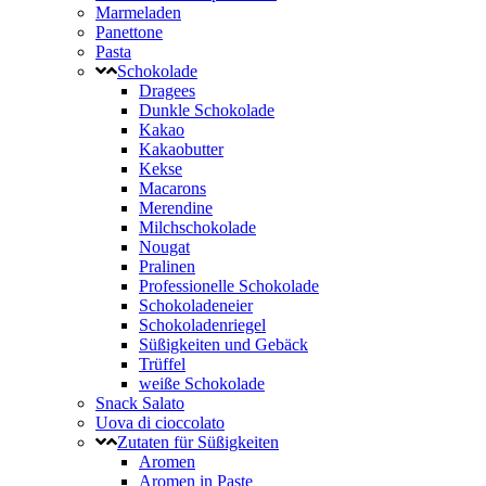
Marmeladen
Panettone
Pasta
Schokolade
Dragees
Dunkle Schokolade
Kakao
Kakaobutter
Kekse
Macarons
Merendine
Milchschokolade
Nougat
Pralinen
Professionelle Schokolade
Schokoladeneier
Schokoladenriegel
Süßigkeiten und Gebäck
Trüffel
weiße Schokolade
Snack Salato
Uova di cioccolato
Zutaten für Süßigkeiten
Aromen
Aromen in Paste