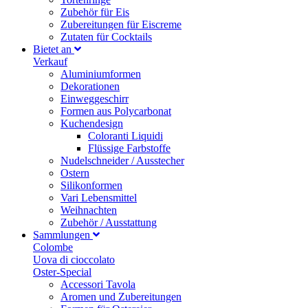
Zubehör für Eis
Zubereitungen für Eiscreme
Zutaten für Cocktails
Bietet an
Verkauf
Aluminiumformen
Dekorationen
Einweggeschirr
Formen aus Polycarbonat
Kuchendesign
Coloranti Liquidi
Flüssige Farbstoffe
Nudelschneider / Ausstecher
Ostern
Silikonformen
Vari Lebensmittel
Weihnachten
Zubehör / Ausstattung
Sammlungen
Colombe
Uova di cioccolato
Oster-Special
Accessori Tavola
Aromen und Zubereitungen