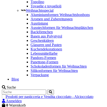
Topolino
Tovaglie e tovaglioli
Weihnachtsspecial
Aluminiumformen Weihnachtsbonbons
Aromen und Zubereitungen
Ausrüstung
Ausstechformen für Weihnachtsplätzchen
Backförmchen
Basen aus Polystyrol
Geschenkideen
Glasuren und Pasten
Kuchendekorationen
Lebensmittelfarbe
Pandoro-Formen
Panettone-Formen
Schokoladenformen für Weihnachten
Silikonformen für Weihnachten
Verpackung
Blog
Suche
Anmelden
0
Warenkorb