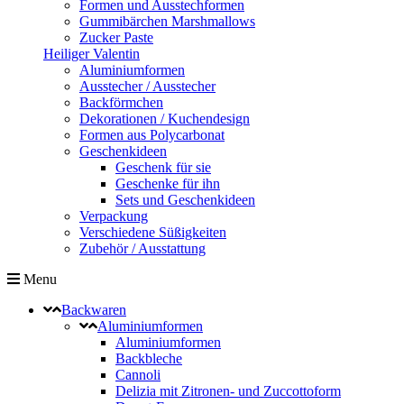
Formen und Ausstechformen
Gummibärchen Marshmallows
Zucker Paste
Heiliger Valentin
Aluminiumformen
Ausstecher / Ausstecher
Backförmchen
Dekorationen / Kuchendesign
Formen aus Polycarbonat
Geschenkideen
Geschenk für sie
Geschenke für ihn
Sets und Geschenkideen
Verpackung
Verschiedene Süßigkeiten
Zubehör / Ausstattung
Menu
Backwaren
Aluminiumformen
Aluminiumformen
Backbleche
Cannoli
Delizia mit Zitronen- und Zuccottoform