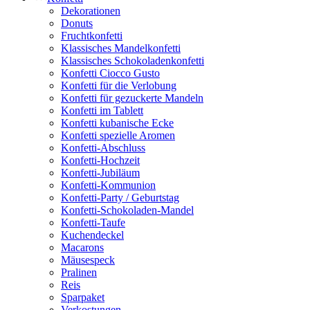
Dekorationen
Donuts
Fruchtkonfetti
Klassisches Mandelkonfetti
Klassisches Schokoladenkonfetti
Konfetti Ciocco Gusto
Konfetti für die Verlobung
Konfetti für gezuckerte Mandeln
Konfetti im Tablett
Konfetti kubanische Ecke
Konfetti spezielle Aromen
Konfetti-Abschluss
Konfetti-Hochzeit
Konfetti-Jubiläum
Konfetti-Kommunion
Konfetti-Party / Geburtstag
Konfetti-Schokoladen-Mandel
Konfetti-Taufe
Kuchendeckel
Macarons
Mäusespeck
Pralinen
Reis
Sparpaket
Verkostungen