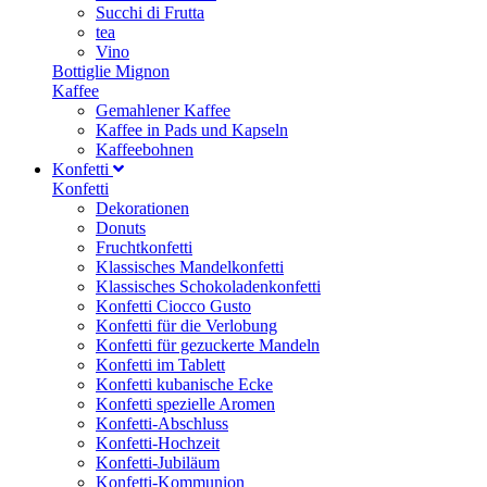
Succhi di Frutta
tea
Vino
Bottiglie Mignon
Kaffee
Gemahlener Kaffee
Kaffee in Pads und Kapseln
Kaffeebohnen
Konfetti
Konfetti
Dekorationen
Donuts
Fruchtkonfetti
Klassisches Mandelkonfetti
Klassisches Schokoladenkonfetti
Konfetti Ciocco Gusto
Konfetti für die Verlobung
Konfetti für gezuckerte Mandeln
Konfetti im Tablett
Konfetti kubanische Ecke
Konfetti spezielle Aromen
Konfetti-Abschluss
Konfetti-Hochzeit
Konfetti-Jubiläum
Konfetti-Kommunion