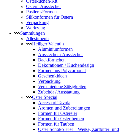
Osterkuchen-Kit
Ostern-Ausstecher
Pastiera-Formen
Silikonformen für Ostern
Verpackung
Werkzeug
Sammlungen
Allestimenti
Heiliger Valentin
Aluminiumformen
Ausstecher / Ausstecher
Backförmchen
Dekorationen / Kuchendesign
Formen aus Polycarbonat
Geschenkideen
Verpackung
Verschiedene Süßigkeiten
Zubehör / Ausstattung
Oster-Special
Accessori Tavola
Aromen und Zubereitungen
Formen für Ostereier
Formen für Osterthemen
Formen für Tauben
Oster-Schoko-Eier – Weiße, Zartbitter- und