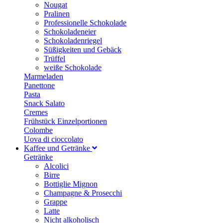
Nougat
Pralinen
Professionelle Schokolade
Schokoladeneier
Schokoladenriegel
Süßigkeiten und Gebäck
Trüffel
weiße Schokolade
Marmeladen
Panettone
Pasta
Snack Salato
Cremes
Frühstück Einzelportionen
Colombe
Uova di cioccolato
Kaffee und Getränke
Getränke
Alcolici
Birre
Bottiglie Mignon
Champagne & Prosecchi
Grappe
Latte
Nicht alkoholisch