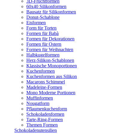
3D-Fruchtformen
60x40 Silikonformen
Bausatz für Silikonformen
Donut-Schablone
Eisformen
Form für Torten
Formen für Babà
Formen für Dekorationen
Formen für Ostern
Formen für Weihnachten
Halbkugelformen
Herz-Silikon-Schablonen
Klassische Monoportionen
Kuchenformen
Kuchenformen aus Silikon
Macarons Schimmel
Madeleine-Formen
Mono Moderne Portionen
Muffinformen
Nougatform
Pflaumenkuchenform
Schokoladenformen
Tarte-Ring-Formen
Themen Formen
Schokoladenutensilien