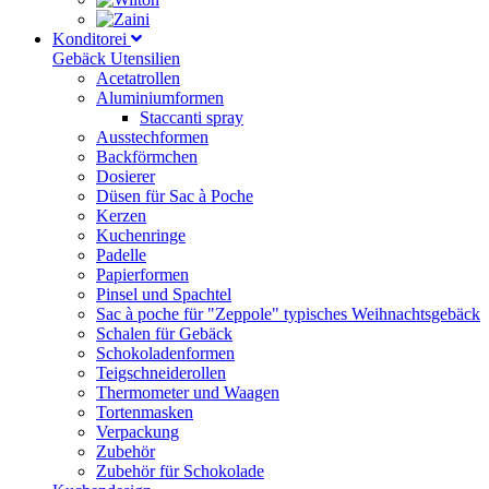
Konditorei
Gebäck Utensilien
Acetatrollen
Aluminiumformen
Staccanti spray
Ausstechformen
Backförmchen
Dosierer
Düsen für Sac à Poche
Kerzen
Kuchenringe
Padelle
Papierformen
Pinsel und Spachtel
Sac à poche für "Zeppole" typisches Weihnachtsgebäck
Schalen für Gebäck
Schokoladenformen
Teigschneiderollen
Thermometer und Waagen
Tortenmasken
Verpackung
Zubehör
Zubehör für Schokolade