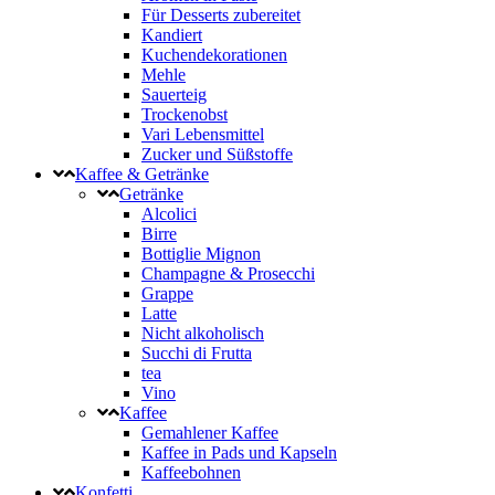
Für Desserts zubereitet
Kandiert
Kuchendekorationen
Mehle
Sauerteig
Trockenobst
Vari Lebensmittel
Zucker und Süßstoffe
Kaffee & Getränke
Getränke
Alcolici
Birre
Bottiglie Mignon
Champagne & Prosecchi
Grappe
Latte
Nicht alkoholisch
Succhi di Frutta
tea
Vino
Kaffee
Gemahlener Kaffee
Kaffee in Pads und Kapseln
Kaffeebohnen
Konfetti