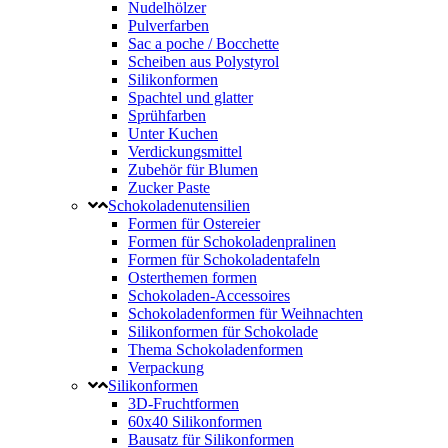
Nudelhölzer
Pulverfarben
Sac a poche / Bocchette
Scheiben aus Polystyrol
Silikonformen
Spachtel und glatter
Sprühfarben
Unter Kuchen
Verdickungsmittel
Zubehör für Blumen
Zucker Paste
Schokoladenutensilien
Formen für Ostereier
Formen für Schokoladenpralinen
Formen für Schokoladentafeln
Osterthemen formen
Schokoladen-Accessoires
Schokoladenformen für Weihnachten
Silikonformen für Schokolade
Thema Schokoladenformen
Verpackung
Silikonformen
3D-Fruchtformen
60x40 Silikonformen
Bausatz für Silikonformen