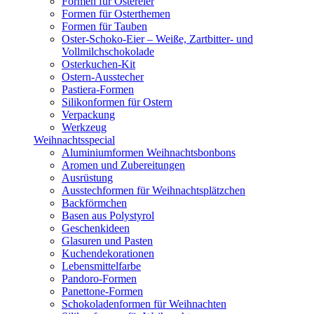
Formen für Ostereier
Formen für Osterthemen
Formen für Tauben
Oster-Schoko-Eier – Weiße, Zartbitter- und
Vollmilchschokolade
Osterkuchen-Kit
Ostern-Ausstecher
Pastiera-Formen
Silikonformen für Ostern
Verpackung
Werkzeug
Weihnachtsspecial
Aluminiumformen Weihnachtsbonbons
Aromen und Zubereitungen
Ausrüstung
Ausstechformen für Weihnachtsplätzchen
Backförmchen
Basen aus Polystyrol
Geschenkideen
Glasuren und Pasten
Kuchendekorationen
Lebensmittelfarbe
Pandoro-Formen
Panettone-Formen
Schokoladenformen für Weihnachten