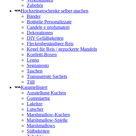
Zubehör
Hochzeitsgeschenke selber machen
Bänder
Bottiglie Personalizzate
Candele e profumatori
Dekorationen
DIY Gefälligkeiten
Fleckenbeständiger Reis
Kegel für Reis / gezuckerte Mandeln
Konfetti-Boxen
Legno
Segnaposto
Taschen
Transparente Sachets
Tüll
Karamellisiert
Ausstellung Kuchen
Gummiartig
Lakritze
Lutscher
Marshmallow-Kuchen
Marshmallow-Spieße
Marshmallows
Süßigkeiten