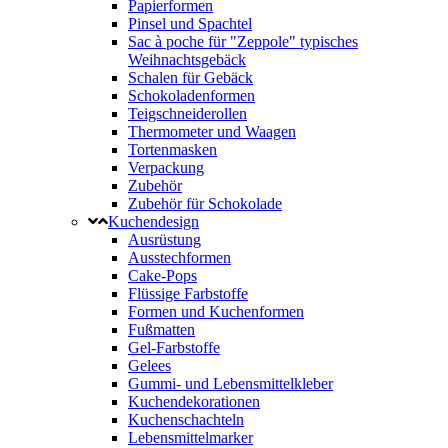
Papierformen
Pinsel und Spachtel
Sac à poche für "Zeppole" typisches
Weihnachtsgebäck
Schalen für Gebäck
Schokoladenformen
Teigschneiderollen
Thermometer und Waagen
Tortenmasken
Verpackung
Zubehör
Zubehör für Schokolade
Kuchendesign
Ausrüstung
Ausstechformen
Cake-Pops
Flüssige Farbstoffe
Formen und Kuchenformen
Fußmatten
Gel-Farbstoffe
Gelees
Gummi- und Lebensmittelkleber
Kuchendekorationen
Kuchenschachteln
Lebensmittelmarker