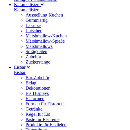
Karamellisiert
Karamellisiert
Ausstellung Kuchen
Gummiartig
Lakritze
Lutscher
Marshmallow-Kuchen
Marshmallow-Spieße
Marshmallows
Süßigkeiten
Zubehör
Zuckerstange
Eisbar
Eisbar
Bar-Zubehör
Belag
Dekorationen
Eis-Displays
Eisformen
Formen für Eistorten
Getränke
Kegel für Eis
Paste für Eiscreme
Produkte für Eisdielen
Tortenringe