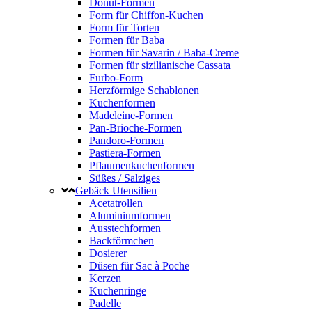
Donut-Formen
Form für Chiffon-Kuchen
Form für Torten
Formen für Baba
Formen für Savarin / Baba-Creme
Formen für sizilianische Cassata
Furbo-Form
Herzförmige Schablonen
Kuchenformen
Madeleine-Formen
Pan-Brioche-Formen
Pandoro-Formen
Pastiera-Formen
Pflaumenkuchenformen
Süßes / Salziges
Gebäck Utensilien
Acetatrollen
Aluminiumformen
Ausstechformen
Backförmchen
Dosierer
Düsen für Sac à Poche
Kerzen
Kuchenringe
Padelle