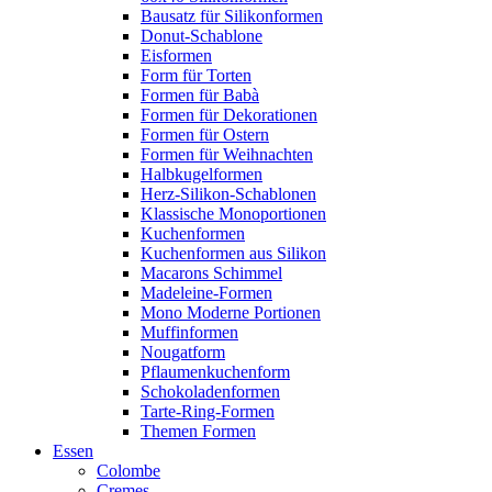
Bausatz für Silikonformen
Donut-Schablone
Eisformen
Form für Torten
Formen für Babà
Formen für Dekorationen
Formen für Ostern
Formen für Weihnachten
Halbkugelformen
Herz-Silikon-Schablonen
Klassische Monoportionen
Kuchenformen
Kuchenformen aus Silikon
Macarons Schimmel
Madeleine-Formen
Mono Moderne Portionen
Muffinformen
Nougatform
Pflaumenkuchenform
Schokoladenformen
Tarte-Ring-Formen
Themen Formen
Essen
Colombe
Cremes