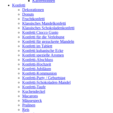
Kaffeebohnen
Konfetti
Dekorationen
Donuts
Fruchtkonfetti
Klassisches Mandelkonfetti
Klassisches Schokoladenkonfetti
Konfetti Ciocco Gusto
Konfetti für die Verlobung
Konfetti für gezuckerte Mandeln
Konfetti im Tablett
Konfetti kubanische Ecke
Konfetti spezielle Aromen
Konfetti-Abschluss
Konfetti-Hochzeit
Konfetti-Jubiläum
Konfetti-Kommunion
Konfetti-Party / Geburtstag
Konfetti-Schokoladen-Mandel
Konfetti-Taufe
Kuchendeckel
Macarons
Mäusespeck
Pralinen
Reis