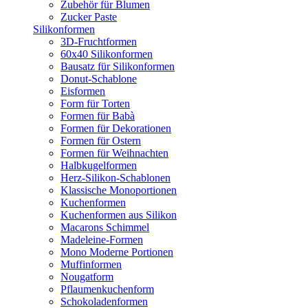
Zubehör für Blumen
Zucker Paste
Silikonformen
3D-Fruchtformen
60x40 Silikonformen
Bausatz für Silikonformen
Donut-Schablone
Eisformen
Form für Torten
Formen für Babà
Formen für Dekorationen
Formen für Ostern
Formen für Weihnachten
Halbkugelformen
Herz-Silikon-Schablonen
Klassische Monoportionen
Kuchenformen
Kuchenformen aus Silikon
Macarons Schimmel
Madeleine-Formen
Mono Moderne Portionen
Muffinformen
Nougatform
Pflaumenkuchenform
Schokoladenformen