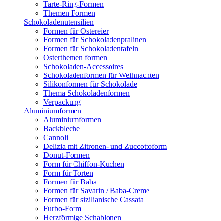
Tarte-Ring-Formen
Themen Formen
Schokoladenutensilien
Formen für Ostereier
Formen für Schokoladenpralinen
Formen für Schokoladentafeln
Osterthemen formen
Schokoladen-Accessoires
Schokoladenformen für Weihnachten
Silikonformen für Schokolade
Thema Schokoladenformen
Verpackung
Aluminiumformen
Aluminiumformen
Backbleche
Cannoli
Delizia mit Zitronen- und Zuccottoform
Donut-Formen
Form für Chiffon-Kuchen
Form für Torten
Formen für Baba
Formen für Savarin / Baba-Creme
Formen für sizilianische Cassata
Furbo-Form
Herzförmige Schablonen