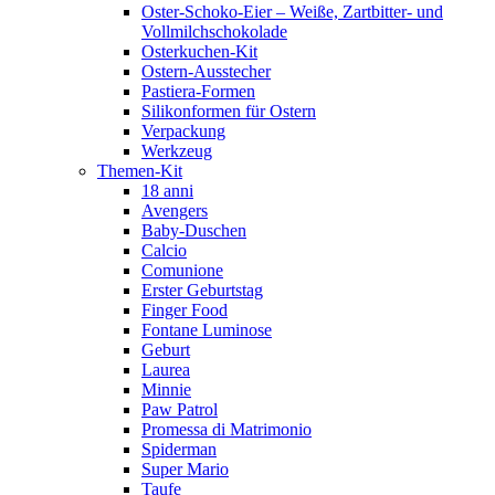
Oster-Schoko-Eier – Weiße, Zartbitter- und
Vollmilchschokolade
Osterkuchen-Kit
Ostern-Ausstecher
Pastiera-Formen
Silikonformen für Ostern
Verpackung
Werkzeug
Themen-Kit
18 anni
Avengers
Baby-Duschen
Calcio
Comunione
Erster Geburtstag
Finger Food
Fontane Luminose
Geburt
Laurea
Minnie
Paw Patrol
Promessa di Matrimonio
Spiderman
Super Mario
Taufe