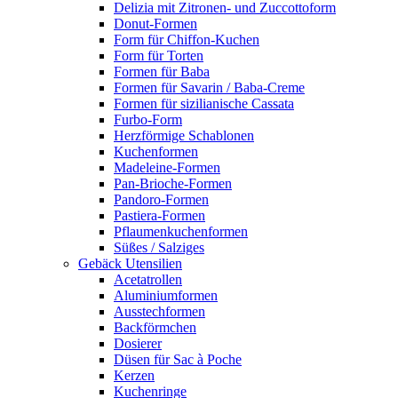
Delizia mit Zitronen- und Zuccottoform
Donut-Formen
Form für Chiffon-Kuchen
Form für Torten
Formen für Baba
Formen für Savarin / Baba-Creme
Formen für sizilianische Cassata
Furbo-Form
Herzförmige Schablonen
Kuchenformen
Madeleine-Formen
Pan-Brioche-Formen
Pandoro-Formen
Pastiera-Formen
Pflaumenkuchenformen
Süßes / Salziges
Gebäck Utensilien
Acetatrollen
Aluminiumformen
Ausstechformen
Backförmchen
Dosierer
Düsen für Sac à Poche
Kerzen
Kuchenringe