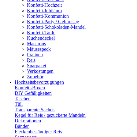
Konfetti-Hochzeit
Konfetti-Jubiläum
Konfetti-Kommunion
Konfetti-Party / Geburtstag
Konfetti-Schokoladen-Mandel
Konfetti-Taufe
Kuchendeckel
Macarons
Mäusespeck
Pralinen
Reis
Sparpaket
Verkostungen
Zubehör
Hochzeitsbevorzugungen
Konfetti-Boxen
DIY Gefälligkeiten
Taschen
Tüll
Transparente Sachets
Kegel für Reis / gezuckerte Mandeln
Dekorationen
Bänder
Fleckenbeständiger Reis