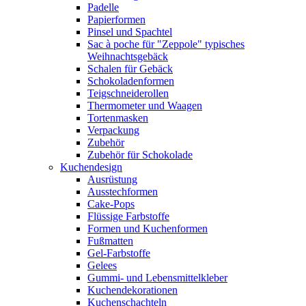
Padelle
Papierformen
Pinsel und Spachtel
Sac à poche für "Zeppole" typisches
Weihnachtsgebäck
Schalen für Gebäck
Schokoladenformen
Teigschneiderollen
Thermometer und Waagen
Tortenmasken
Verpackung
Zubehör
Zubehör für Schokolade
Kuchendesign
Ausrüstung
Ausstechformen
Cake-Pops
Flüssige Farbstoffe
Formen und Kuchenformen
Fußmatten
Gel-Farbstoffe
Gelees
Gummi- und Lebensmittelkleber
Kuchendekorationen
Kuchenschachteln