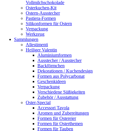
Vollmilchschokolade
Osterkuchen-Kit
Ostern-Ausstecher
Pastiera-Formen
Silikonformen für Ostern
Verpackung
Werkzeug
Sammlungen
Allestimenti
Heiliger Valentin
Aluminiumformen
Ausstecher / Ausstecher
Backförmchen
Dekorationen / Kuchendesign
Formen aus Polycarbonat
Geschenkideen
Verpackung
Verschiedene Süßigkeiten
Zubehör / Ausstattung
Oster-Special
Accessori Tavola
Aromen und Zubereitungen
Formen für Ostereier
Formen für Osterthemen
Formen für Tauben