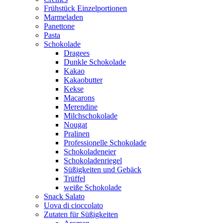
Frühstück Einzelportionen
Marmeladen
Panettone
Pasta
Schokolade
Dragees
Dunkle Schokolade
Kakao
Kakaobutter
Kekse
Macarons
Merendine
Milchschokolade
Nougat
Pralinen
Professionelle Schokolade
Schokoladeneier
Schokoladenriegel
Süßigkeiten und Gebäck
Trüffel
weiße Schokolade
Snack Salato
Uova di cioccolato
Zutaten für Süßigkeiten