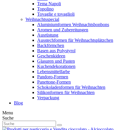
Tema Napoli
Topolino
Tovaglie e tovaglioli
Weihnachtsspecial
Aluminiumformen Weihnachtsbonbons
Aromen und Zubereitungen
Ausrüstung
Ausstechformen für Weihnachtsplätzchen
Backförmchen
Basen aus Polystyrol
Geschenkideen
Glasuren und Pasten
Kuchendekorationen
Lebensmittelfarbe
Pandoro-Formen
Panettone-Formen
Schokoladenformen für Weihnachten
Silikonformen für Weihnachten
Verpackung
Blog
Menu
Suche