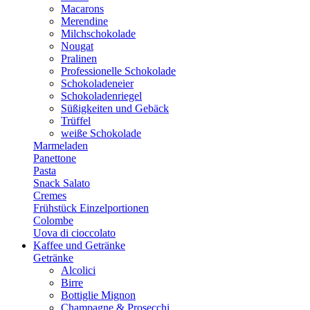
Macarons
Merendine
Milchschokolade
Nougat
Pralinen
Professionelle Schokolade
Schokoladeneier
Schokoladenriegel
Süßigkeiten und Gebäck
Trüffel
weiße Schokolade
Marmeladen
Panettone
Pasta
Snack Salato
Cremes
Frühstück Einzelportionen
Colombe
Uova di cioccolato
Kaffee und Getränke
Getränke
Alcolici
Birre
Bottiglie Mignon
Champagne & Prosecchi