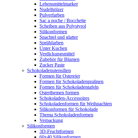
Lebensmittelmarker
Nudelhölzer
Pulverfarben
Sac a poche / Bocchette
Scheiben aus Polystyrol
Silikonformen
Spachtel und glatter
Sprühfarben
Unter Kuchen
Verdickungsmittel
Zubehör für Blumen
Zucker Paste
Schokoladenutensilien
Formen für Ostereier
Formen für Schokoladenpralinen
Formen für Schokoladentafeln
Osterthemen formen
Schokoladen-Accessoires
Schokoladenformen für Weihnachten
Silikonformen für Schokolade
Thema Schokoladenformen
Verpackung
Silikonformen
3D-Fruchtformen
60x40 Silikonformen