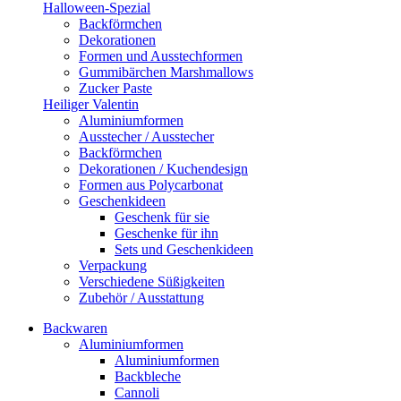
Halloween-Spezial
Backförmchen
Dekorationen
Formen und Ausstechformen
Gummibärchen Marshmallows
Zucker Paste
Heiliger Valentin
Aluminiumformen
Ausstecher / Ausstecher
Backförmchen
Dekorationen / Kuchendesign
Formen aus Polycarbonat
Geschenkideen
Geschenk für sie
Geschenke für ihn
Sets und Geschenkideen
Verpackung
Verschiedene Süßigkeiten
Zubehör / Ausstattung
Backwaren
Aluminiumformen
Aluminiumformen
Backbleche
Cannoli