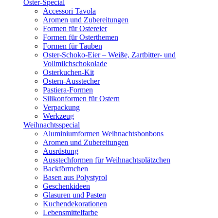
Oster-Special
Accessori Tavola
Aromen und Zubereitungen
Formen für Ostereier
Formen für Osterthemen
Formen für Tauben
Oster-Schoko-Eier – Weiße, Zartbitter- und
Vollmilchschokolade
Osterkuchen-Kit
Ostern-Ausstecher
Pastiera-Formen
Silikonformen für Ostern
Verpackung
Werkzeug
Weihnachtsspecial
Aluminiumformen Weihnachtsbonbons
Aromen und Zubereitungen
Ausrüstung
Ausstechformen für Weihnachtsplätzchen
Backförmchen
Basen aus Polystyrol
Geschenkideen
Glasuren und Pasten
Kuchendekorationen
Lebensmittelfarbe