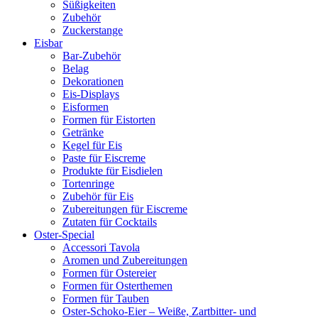
Süßigkeiten
Zubehör
Zuckerstange
Eisbar
Bar-Zubehör
Belag
Dekorationen
Eis-Displays
Eisformen
Formen für Eistorten
Getränke
Kegel für Eis
Paste für Eiscreme
Produkte für Eisdielen
Tortenringe
Zubehör für Eis
Zubereitungen für Eiscreme
Zutaten für Cocktails
Oster-Special
Accessori Tavola
Aromen und Zubereitungen
Formen für Ostereier
Formen für Osterthemen
Formen für Tauben
Oster-Schoko-Eier – Weiße, Zartbitter- und