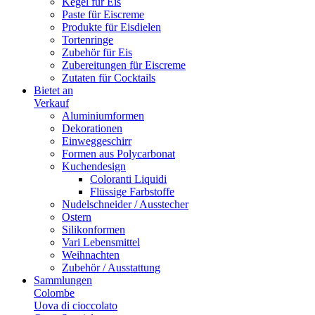
Kegel für Eis
Paste für Eiscreme
Produkte für Eisdielen
Tortenringe
Zubehör für Eis
Zubereitungen für Eiscreme
Zutaten für Cocktails
Bietet an
Verkauf
Aluminiumformen
Dekorationen
Einweggeschirr
Formen aus Polycarbonat
Kuchendesign
Coloranti Liquidi
Flüssige Farbstoffe
Nudelschneider / Ausstecher
Ostern
Silikonformen
Vari Lebensmittel
Weihnachten
Zubehör / Ausstattung
Sammlungen
Colombe
Uova di cioccolato