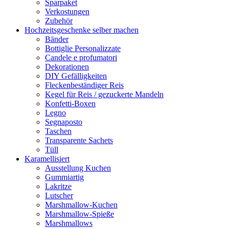
Sparpaket
Verkostungen
Zubehör
Hochzeitsgeschenke selber machen
Bänder
Bottiglie Personalizzate
Candele e profumatori
Dekorationen
DIY Gefälligkeiten
Fleckenbeständiger Reis
Kegel für Reis / gezuckerte Mandeln
Konfetti-Boxen
Legno
Segnaposto
Taschen
Transparente Sachets
Tüll
Karamellisiert
Ausstellung Kuchen
Gummiartig
Lakritze
Lutscher
Marshmallow-Kuchen
Marshmallow-Spieße
Marshmallows