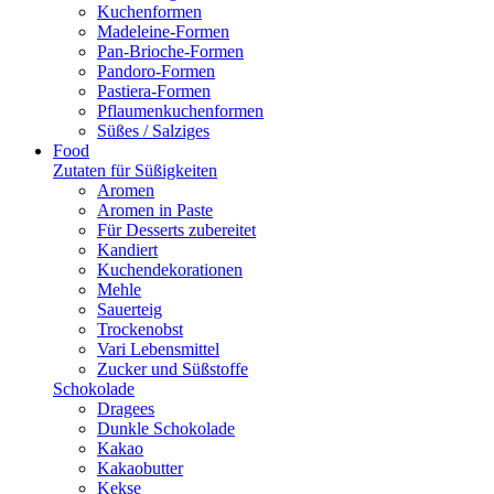
Kuchenformen
Madeleine-Formen
Pan-Brioche-Formen
Pandoro-Formen
Pastiera-Formen
Pflaumenkuchenformen
Süßes / Salziges
Food
Zutaten für Süßigkeiten
Aromen
Aromen in Paste
Für Desserts zubereitet
Kandiert
Kuchendekorationen
Mehle
Sauerteig
Trockenobst
Vari Lebensmittel
Zucker und Süßstoffe
Schokolade
Dragees
Dunkle Schokolade
Kakao
Kakaobutter
Kekse