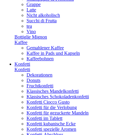
Grappe
Latte
Nicht alkoholisch
Succhi di Frutta
tea
Vino
Bottiglie Mignon
Kaffee
Gemahlener Kaffee
Kaffee in Pads und Kapseln
Kaffeebohnen
Konfetti
Konfetti
Dekorationen
Donuts
Fruchtkonfetti
Klassisches Mandelkonfetti
Klassisches Schokoladenkonfetti
Konfetti Ciocco Gusto
Konfetti für die Verlobung
Konfetti für gezuckerte Mandeln
Konfetti im Tablett
Konfetti kubanische Ecke
Konfetti spezielle Aromen
Konfetti-Abschluss