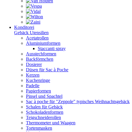
Konditorei
Gebäck Utensilien
Acetatrollen
Aluminiumformen
Staccanti spray
Ausstechformen
Backförmchen
Dosierer
Düsen für Sac à Poche
Kerzen
Kuchenringe
Padelle
Papierformen
Pinsel und Spachtel
Sac à poche für "Zeppole" typisches Weihnachtsgebäck
Schalen für Gebäck
Schokoladenformen
Teigschneiderollen
Thermometer und Waagen
Tortenmasken