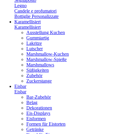
Segnaposto
Legno
Candele e profumatori
Bottiglie Personalizzate
Karamellisiert
Karamellisiert
Ausstellung Kuchen
Gummiartig
Lakritze
Lutscher
Marshmallow-Kuchen
Marshmallow-Spieße
Marshmallows
Süßigkeiten
Zubehör
Zuckerstange
Eisbar
Eisbar
Bar-Zubehör
Belag
Dekorationen
Eis-Displays
Eisformen
Formen für Eistorten
Getränke