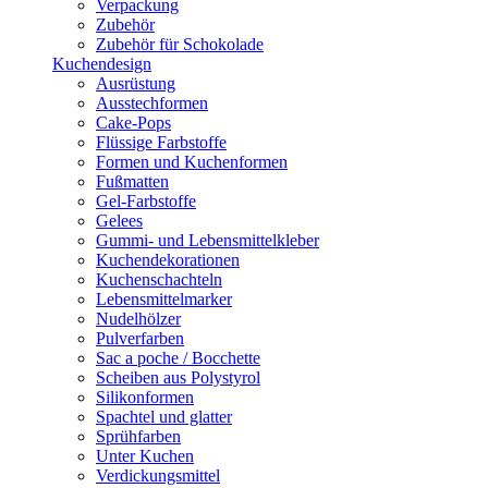
Verpackung
Zubehör
Zubehör für Schokolade
Kuchendesign
Ausrüstung
Ausstechformen
Cake-Pops
Flüssige Farbstoffe
Formen und Kuchenformen
Fußmatten
Gel-Farbstoffe
Gelees
Gummi- und Lebensmittelkleber
Kuchendekorationen
Kuchenschachteln
Lebensmittelmarker
Nudelhölzer
Pulverfarben
Sac a poche / Bocchette
Scheiben aus Polystyrol
Silikonformen
Spachtel und glatter
Sprühfarben
Unter Kuchen
Verdickungsmittel