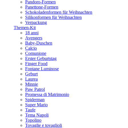
Pandoro-Formen
Panettone-Formen
Schokoladenformen für Weihnachten
Silikonformen für Weihnachten
Verpackung
Themen-Kit
18 anni
Avengers
Baby-Duschen
Calcio
Comunione
Erster Geburtstag
Finger Food
Fontane Luminose
Geburt
Laurea
Minnie
Paw Patrol
Promessa di Matrimonio
Spiderman
Super Mario
Taufe
Tema Napoli
Topolino
Tovaglie e tovaglioli