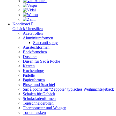
Konditorei
Gebäck Utensilien
Acetatrollen
Aluminiumformen
Staccanti spray
Ausstechformen
Backförmchen
Dosierer
Düsen für Sac à Poche
Kerzen
Kuchenringe
Padelle
Papierformen
Pinsel und Spachtel
Sac à poche für "Zeppole" typisches Weihnachtsgebäck
Schalen für Gebäck
Schokoladenformen
Teigschneiderollen
Thermometer und Waagen
Tortenmasken