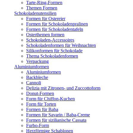
Tarte-Ring-Formen
Themen Formen
Schokoladenutensilien
Formen für Ostereier
Formen für Schokoladenpralinen
Formen für Schokoladentafeln
Osterthemen formen
Schokoladen-Accessoires
Schokoladenformen für Weihnachten
Silikonformen für Schokolade
Thema Schokoladenformen
Verpackung
Aluminiumformen
Aluminiumformen
Backbleche
Cannoli
Delizia mit Zitronen- und Zuccottoform
Donut-Formen
Form für Chiffon-Kuchen
Form für Torten
Formen für Baba
Formen für Savarin / Baba-Creme
Formen für sizilianische Cassata
Furbo-Form
Herzförmige Schablonen