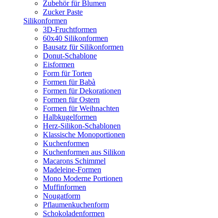
Zubehör für Blumen
Zucker Paste
Silikonformen
3D-Fruchtformen
60x40 Silikonformen
Bausatz für Silikonformen
Donut-Schablone
Eisformen
Form für Torten
Formen für Babà
Formen für Dekorationen
Formen für Ostern
Formen für Weihnachten
Halbkugelformen
Herz-Silikon-Schablonen
Klassische Monoportionen
Kuchenformen
Kuchenformen aus Silikon
Macarons Schimmel
Madeleine-Formen
Mono Moderne Portionen
Muffinformen
Nougatform
Pflaumenkuchenform
Schokoladenformen