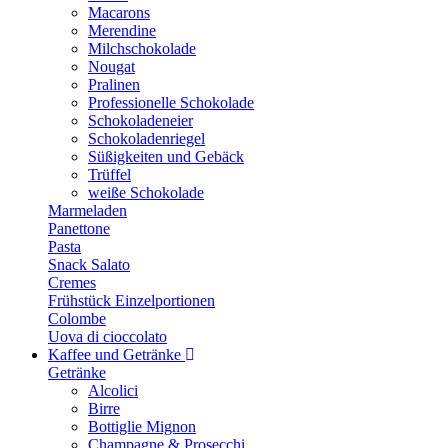
Macarons
Merendine
Milchschokolade
Nougat
Pralinen
Professionelle Schokolade
Schokoladeneier
Schokoladenriegel
Süßigkeiten und Gebäck
Trüffel
weiße Schokolade
Marmeladen
Panettone
Pasta
Snack Salato
Cremes
Frühstück Einzelportionen
Colombe
Uova di cioccolato
Kaffee und Getränke
Getränke
Alcolici
Birre
Bottiglie Mignon
Champagne & Prosecchi