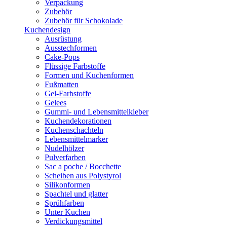
Verpackung
Zubehör
Zubehör für Schokolade
Kuchendesign
Ausrüstung
Ausstechformen
Cake-Pops
Flüssige Farbstoffe
Formen und Kuchenformen
Fußmatten
Gel-Farbstoffe
Gelees
Gummi- und Lebensmittelkleber
Kuchendekorationen
Kuchenschachteln
Lebensmittelmarker
Nudelhölzer
Pulverfarben
Sac a poche / Bocchette
Scheiben aus Polystyrol
Silikonformen
Spachtel und glatter
Sprühfarben
Unter Kuchen
Verdickungsmittel