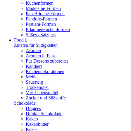
Kuchenformen
Madeleine-Formen
Pan-Brioche-Formen
Pandoro-Formen
Pastiera-Formen
Pflaumenkuchenformen
Süßes / Salziges
Food
Zutaten für Süßigkeiten
Aromen
Aromen in Paste
Für Desserts zubereitet
Kandiert
Kuchendekorationen
Mehle
Sauerteig
Trockenobst
Vari Lebensmittel
Zucker und Süßstoffe
Schokolade
Dragees
Dunkle Schokolade
Kakao
Kakaobutter
Kekse