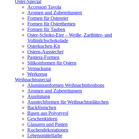
Oster-Special
Accessori Tavola
Aromen und Zubereitungen
Formen für Ostereier
Formen für Osterthemen
Formen für Tauben
Oster-Schoko-Eier – Weiße, Zartbitter- und
Vollmilchschokolade
Osterkuchen-Kit
Ostern-Ausstecher
Pastiera-Formen
Silikonformen für Ostern
Verpackung
Werkzeug
Weihnachtsspecial
Aluminiumformen Weihnachtsbonbons
Aromen und Zubereitungen
Ausrüstung
Ausstechformen für Weihnachtsplätzchen
Backförmchen
Basen aus Polystyrol
Geschenkideen
Glasuren und Pasten
Kuchendekorationen
Lebensmittelfarbe