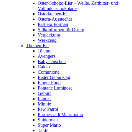
Oster-Schoko-Eier – Weiße, Zartbitter- und
Vollmilchschokolade
Osterkuchen-Kit
Ostern-Ausstecher
Pastiera-Formen
Silikonformen für Ostern
Verpackung
Werkzeug
Themen-Kit
18 anni
Avengers
Baby-Duschen
Calcio
Comunione
Erster Geburtstag
Finger Food
Fontane Luminose
Geburt
Laurea
Minnie
Paw Patrol
Promessa di Matrimonio
Spiderman
Super Mario
Taufe