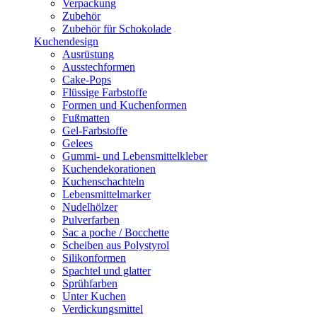
Verpackung
Zubehör
Zubehör für Schokolade
Kuchendesign
Ausrüstung
Ausstechformen
Cake-Pops
Flüssige Farbstoffe
Formen und Kuchenformen
Fußmatten
Gel-Farbstoffe
Gelees
Gummi- und Lebensmittelkleber
Kuchendekorationen
Kuchenschachteln
Lebensmittelmarker
Nudelhölzer
Pulverfarben
Sac a poche / Bocchette
Scheiben aus Polystyrol
Silikonformen
Spachtel und glatter
Sprühfarben
Unter Kuchen
Verdickungsmittel