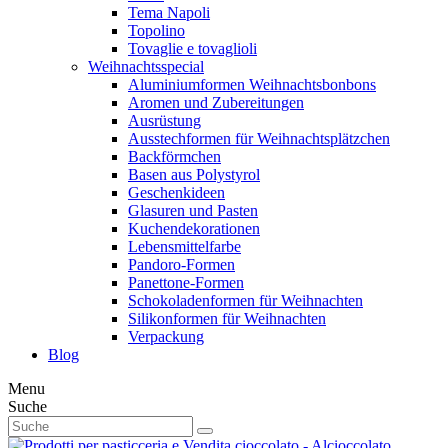
Tema Napoli
Topolino
Tovaglie e tovaglioli
Weihnachtsspecial
Aluminiumformen Weihnachtsbonbons
Aromen und Zubereitungen
Ausrüstung
Ausstechformen für Weihnachtsplätzchen
Backförmchen
Basen aus Polystyrol
Geschenkideen
Glasuren und Pasten
Kuchendekorationen
Lebensmittelfarbe
Pandoro-Formen
Panettone-Formen
Schokoladenformen für Weihnachten
Silikonformen für Weihnachten
Verpackung
Blog
Menu
Suche