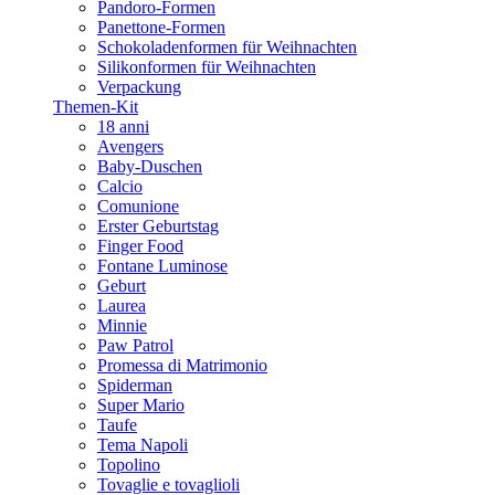
Pandoro-Formen
Panettone-Formen
Schokoladenformen für Weihnachten
Silikonformen für Weihnachten
Verpackung
Themen-Kit
18 anni
Avengers
Baby-Duschen
Calcio
Comunione
Erster Geburtstag
Finger Food
Fontane Luminose
Geburt
Laurea
Minnie
Paw Patrol
Promessa di Matrimonio
Spiderman
Super Mario
Taufe
Tema Napoli
Topolino
Tovaglie e tovaglioli