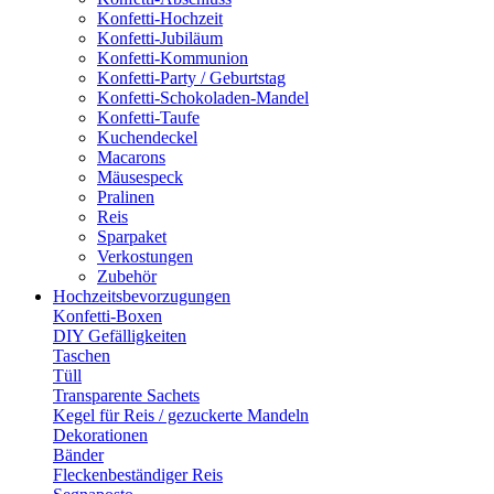
Konfetti-Hochzeit
Konfetti-Jubiläum
Konfetti-Kommunion
Konfetti-Party / Geburtstag
Konfetti-Schokoladen-Mandel
Konfetti-Taufe
Kuchendeckel
Macarons
Mäusespeck
Pralinen
Reis
Sparpaket
Verkostungen
Zubehör
Hochzeitsbevorzugungen
Konfetti-Boxen
DIY Gefälligkeiten
Taschen
Tüll
Transparente Sachets
Kegel für Reis / gezuckerte Mandeln
Dekorationen
Bänder
Fleckenbeständiger Reis