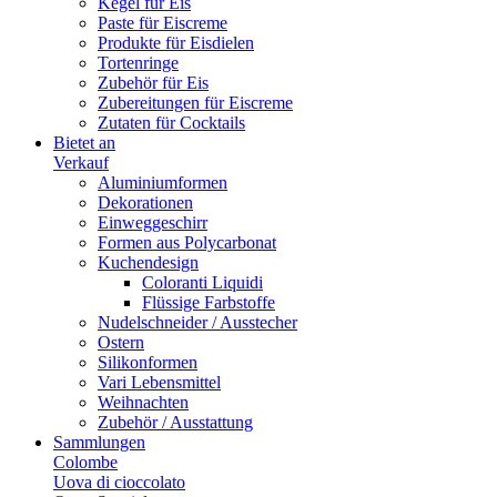
Kegel für Eis
Paste für Eiscreme
Produkte für Eisdielen
Tortenringe
Zubehör für Eis
Zubereitungen für Eiscreme
Zutaten für Cocktails
Bietet an
Verkauf
Aluminiumformen
Dekorationen
Einweggeschirr
Formen aus Polycarbonat
Kuchendesign
Coloranti Liquidi
Flüssige Farbstoffe
Nudelschneider / Ausstecher
Ostern
Silikonformen
Vari Lebensmittel
Weihnachten
Zubehör / Ausstattung
Sammlungen
Colombe
Uova di cioccolato