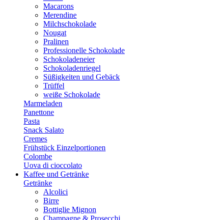
Macarons
Merendine
Milchschokolade
Nougat
Pralinen
Professionelle Schokolade
Schokoladeneier
Schokoladenriegel
Süßigkeiten und Gebäck
Trüffel
weiße Schokolade
Marmeladen
Panettone
Pasta
Snack Salato
Cremes
Frühstück Einzelportionen
Colombe
Uova di cioccolato
Kaffee und Getränke
Getränke
Alcolici
Birre
Bottiglie Mignon
Champagne & Prosecchi