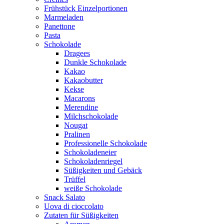
Frühstück Einzelportionen
Marmeladen
Panettone
Pasta
Schokolade
Dragees
Dunkle Schokolade
Kakao
Kakaobutter
Kekse
Macarons
Merendine
Milchschokolade
Nougat
Pralinen
Professionelle Schokolade
Schokoladeneier
Schokoladenriegel
Süßigkeiten und Gebäck
Trüffel
weiße Schokolade
Snack Salato
Uova di cioccolato
Zutaten für Süßigkeiten