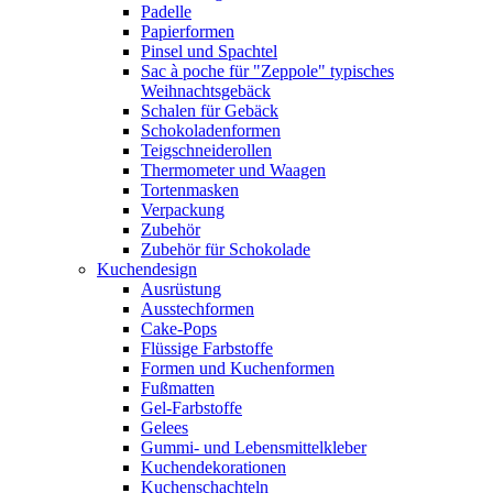
Padelle
Papierformen
Pinsel und Spachtel
Sac à poche für "Zeppole" typisches
Weihnachtsgebäck
Schalen für Gebäck
Schokoladenformen
Teigschneiderollen
Thermometer und Waagen
Tortenmasken
Verpackung
Zubehör
Zubehör für Schokolade
Kuchendesign
Ausrüstung
Ausstechformen
Cake-Pops
Flüssige Farbstoffe
Formen und Kuchenformen
Fußmatten
Gel-Farbstoffe
Gelees
Gummi- und Lebensmittelkleber
Kuchendekorationen
Kuchenschachteln