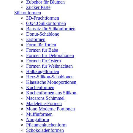
Zubehör für Blumen
Zucker Paste
Silikonformen
3D-Fruchtformen
60x40 Silikonformen
Bausatz für Silikonformen
Donut-Schablone
Eisformen
Form für Torten
Formen für Babà
Formen für Dekorationen
Formen für Ostern
Formen für Weihnachten
Halbkugelformen
Herz-Silikon-Schablonen
Klassische Monoportionen
Kuchenformen
Kuchenformen aus Silikon
Macarons Schimmel
Madeleine-Formen
Mono Moderne Portionen
Muffinformen
Nougatform
Pflaumenkuchenform
Schokoladenformen