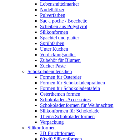
Lebensmittelmarker
Nudelhölzer
Pulverfarben
Sac a poche / Bocchette
Scheiben aus Polystyrol
Silikonformen
Spachtel und glatter
Sprühfarben
Unter Kuchen
Verdickungsmittel
Zubehör für Blumen
Zucker Paste
Schokoladenutensilien
Formen für Ostereier
Formen für Schokoladenpralinen
Formen für Schokoladentafeln
Osterthemen formen
Schokoladen-Accessoires
Schokoladenformen für Weihnachten
Silikonformen für Schokolade
Thema Schokoladenformen
Verpackung
Silikonformen
3D-Fruchtformen
60x40 Silikonformen