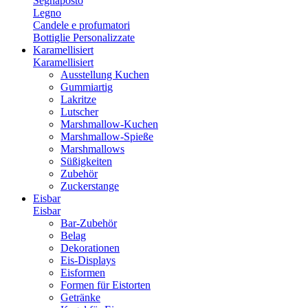
Segnaposto
Legno
Candele e profumatori
Bottiglie Personalizzate
Karamellisiert
Karamellisiert
Ausstellung Kuchen
Gummiartig
Lakritze
Lutscher
Marshmallow-Kuchen
Marshmallow-Spieße
Marshmallows
Süßigkeiten
Zubehör
Zuckerstange
Eisbar
Eisbar
Bar-Zubehör
Belag
Dekorationen
Eis-Displays
Eisformen
Formen für Eistorten
Getränke