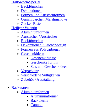
Halloween-Spezial
Backförmchen
Dekorationen
Formen und Ausstechformen
Gummibärchen Marshmallows
Zucker Paste
Heiliger Valentin
Aluminiumformen
Ausstecher / Ausstecher
Backförmchen
Dekorationen / Kuchendesign
Formen aus Polycarbonat
Geschenkideen
Geschenk für sie
Geschenke für ihn
Sets und Geschenkideen
Verpackung
Verschiedene Süßigkeiten
Zubehör / Ausstattung
Backwaren
Aluminiumformen
Aluminiumformen
Backbleche
Cannoli