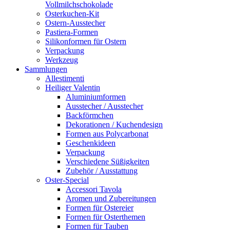
Vollmilchschokolade
Osterkuchen-Kit
Ostern-Ausstecher
Pastiera-Formen
Silikonformen für Ostern
Verpackung
Werkzeug
Sammlungen
Allestimenti
Heiliger Valentin
Aluminiumformen
Ausstecher / Ausstecher
Backförmchen
Dekorationen / Kuchendesign
Formen aus Polycarbonat
Geschenkideen
Verpackung
Verschiedene Süßigkeiten
Zubehör / Ausstattung
Oster-Special
Accessori Tavola
Aromen und Zubereitungen
Formen für Ostereier
Formen für Osterthemen
Formen für Tauben