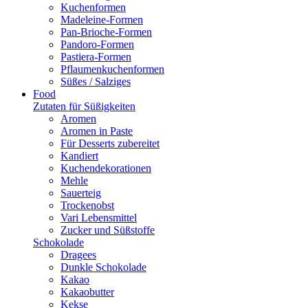
Kuchenformen
Madeleine-Formen
Pan-Brioche-Formen
Pandoro-Formen
Pastiera-Formen
Pflaumenkuchenformen
Süßes / Salziges
Food
Zutaten für Süßigkeiten
Aromen
Aromen in Paste
Für Desserts zubereitet
Kandiert
Kuchendekorationen
Mehle
Sauerteig
Trockenobst
Vari Lebensmittel
Zucker und Süßstoffe
Schokolade
Dragees
Dunkle Schokolade
Kakao
Kakaobutter
Kekse