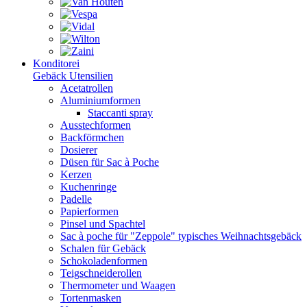
Konditorei
Gebäck Utensilien
Acetatrollen
Aluminiumformen
Staccanti spray
Ausstechformen
Backförmchen
Dosierer
Düsen für Sac à Poche
Kerzen
Kuchenringe
Padelle
Papierformen
Pinsel und Spachtel
Sac à poche für "Zeppole" typisches Weihnachtsgebäck
Schalen für Gebäck
Schokoladenformen
Teigschneiderollen
Thermometer und Waagen
Tortenmasken