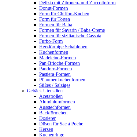
Delizia mit Zitronen- und Zuccottoform
Donut-Formen
Form für Chiffon-Kuchen
Form für Torten
Formen für Baba
Formen für Savarin / Baba-Creme
Formen für sizilianische Cassata
Furbo-Form
Herzförmige Schablonen
Kuchenformen
Madeleine-Formen
Pan-Brioche-Formen
Pandoro-Formen
Pastiera-Formen
Pflaumenkuchenformen
Süßes / Salziges
Gebäck Utensilien
Acetatrollen
Aluminiumformen
Ausstechformen
Backförmchen
Dosierer
Düsen für Sac à Poche
Kerzen
Kuchenringe