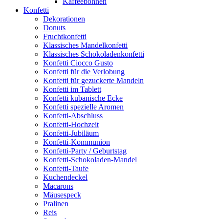
Kaffeebohnen
Konfetti
Dekorationen
Donuts
Fruchtkonfetti
Klassisches Mandelkonfetti
Klassisches Schokoladenkonfetti
Konfetti Ciocco Gusto
Konfetti für die Verlobung
Konfetti für gezuckerte Mandeln
Konfetti im Tablett
Konfetti kubanische Ecke
Konfetti spezielle Aromen
Konfetti-Abschluss
Konfetti-Hochzeit
Konfetti-Jubiläum
Konfetti-Kommunion
Konfetti-Party / Geburtstag
Konfetti-Schokoladen-Mandel
Konfetti-Taufe
Kuchendeckel
Macarons
Mäusespeck
Pralinen
Reis