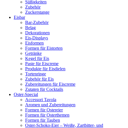
Süßigkeiten
Zubehör
Zuckerstange
Eisbar
Bar-Zubehör
Belag
Dekorationen
Eis-Displays
Eisformen
Formen für Eistorten
Getränke
Kegel für Eis
Paste für Eiscreme
Produkte für Eisdielen
Tortenringe
Zubehör für Eis
Zubereitungen für Eiscreme
Zutaten für Cocktails
Oster-Special
Accessori Tavola
Aromen und Zubereitungen
Formen für Ostereier
Formen für Osterthemen
Formen für Tauben
Oster-Schoko-Eier – Weiße, Zartbitter- und