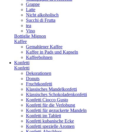
Grappe
Latte
Nicht alkoholisch
Succhi di Frutta
tea
Vino
Bottiglie Mignon
Kaffee
Gemahlener Kaffee
Kaffee in Pads und Kapseln
Kaffeebohnen
Konfetti
Konfetti
Dekorationen
Donuts
Fruchtkonfetti
Klassisches Mandelkonfetti
Klassisches Schokoladenkonfetti
Konfetti Ciocco Gusto
Konfetti für die Verlobung
Konfetti für gezuckerte Mandeln
Konfetti im Tablett
Konfetti kubanische Ecke
Konfetti spezielle Aromen
Konfetti-Abschluss