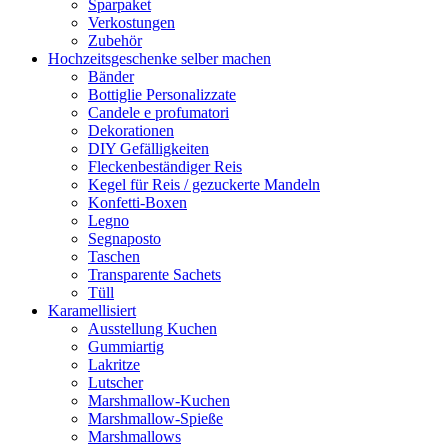
Sparpaket
Verkostungen
Zubehör
Hochzeitsgeschenke selber machen
Bänder
Bottiglie Personalizzate
Candele e profumatori
Dekorationen
DIY Gefälligkeiten
Fleckenbeständiger Reis
Kegel für Reis / gezuckerte Mandeln
Konfetti-Boxen
Legno
Segnaposto
Taschen
Transparente Sachets
Tüll
Karamellisiert
Ausstellung Kuchen
Gummiartig
Lakritze
Lutscher
Marshmallow-Kuchen
Marshmallow-Spieße
Marshmallows