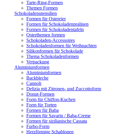
Tarte-Ring-Formen
Themen Formen
Schokoladenutensilien
Formen für Ostereier
Formen für Schokoladenpralinen
Formen für Schokoladentafeln
Osterthemen formen
Schokoladen-Accessoires
Schokoladenformen für Weihnachten
Silikonformen für Schokolade
Thema Schokoladenformen
Verpackung
Aluminiumformen
Aluminiumformen
Backbleche
Cannoli
Delizia mit Zitronen- und Zuccottoform
Donut-Formen
Form für Chiffon-Kuchen
Form für Torten
Formen für Baba
Formen für Savarin / Baba-Creme
Formen für sizilianische Cassata
Furbo-Form
Herzförmige Schablonen