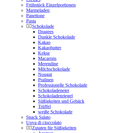
Frühstück Einzelportionen
Marmeladen
Panettone
Pasta
Schokolade
Dragees
Dunkle Schokolade
Kakao
Kakaobutter
Kekse
Macarons
Merendine
Milchschokolade
Nougat
Pralinen
Professionelle Schokolade
Schokoladeneier
Schokoladenriegel
Süßigkeiten und Gebäck
Trüffel
weiße Schokolade
Snack Salato
Uova di cioccolato
Zutaten für Süßigkeiten