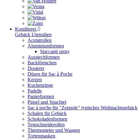
Konditorei
Gebäck Utensilien
Acetatrollen
Aluminiumformen
Staccanti spray
Ausstechformen
Backförmchen
Dosierer
Düsen für Sac à Poche
Kerzen
Kuchenringe
Padelle
Papierformen
Pinsel und Spachtel
Sac à poche für "Zeppole" typisches Weihnachtsgebäck
Schalen für Gebäck
Schokoladenformen
Teigschneiderollen
Thermometer und Waagen
Tortenmasken