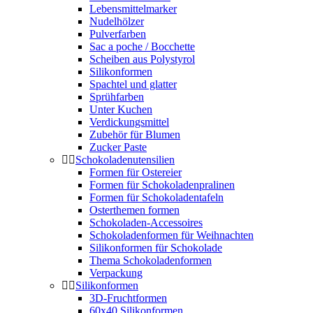
Lebensmittelmarker
Nudelhölzer
Pulverfarben
Sac a poche / Bocchette
Scheiben aus Polystyrol
Silikonformen
Spachtel und glatter
Sprühfarben
Unter Kuchen
Verdickungsmittel
Zubehör für Blumen
Zucker Paste
Schokoladenutensilien
Formen für Ostereier
Formen für Schokoladenpralinen
Formen für Schokoladentafeln
Osterthemen formen
Schokoladen-Accessoires
Schokoladenformen für Weihnachten
Silikonformen für Schokolade
Thema Schokoladenformen
Verpackung
Silikonformen
3D-Fruchtformen
60x40 Silikonformen