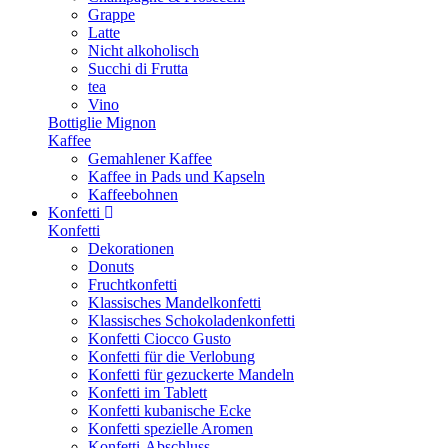
Grappe
Latte
Nicht alkoholisch
Succhi di Frutta
tea
Vino
Bottiglie Mignon
Kaffee
Gemahlener Kaffee
Kaffee in Pads und Kapseln
Kaffeebohnen
Konfetti
Konfetti
Dekorationen
Donuts
Fruchtkonfetti
Klassisches Mandelkonfetti
Klassisches Schokoladenkonfetti
Konfetti Ciocco Gusto
Konfetti für die Verlobung
Konfetti für gezuckerte Mandeln
Konfetti im Tablett
Konfetti kubanische Ecke
Konfetti spezielle Aromen
Konfetti-Abschluss