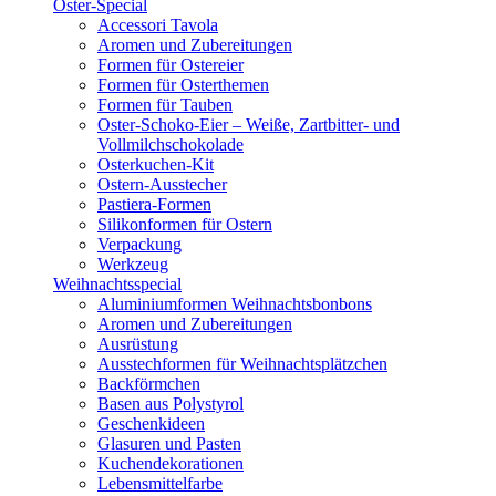
Oster-Special
Accessori Tavola
Aromen und Zubereitungen
Formen für Ostereier
Formen für Osterthemen
Formen für Tauben
Oster-Schoko-Eier – Weiße, Zartbitter- und
Vollmilchschokolade
Osterkuchen-Kit
Ostern-Ausstecher
Pastiera-Formen
Silikonformen für Ostern
Verpackung
Werkzeug
Weihnachtsspecial
Aluminiumformen Weihnachtsbonbons
Aromen und Zubereitungen
Ausrüstung
Ausstechformen für Weihnachtsplätzchen
Backförmchen
Basen aus Polystyrol
Geschenkideen
Glasuren und Pasten
Kuchendekorationen
Lebensmittelfarbe