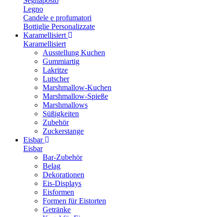
Segnaposto
Legno
Candele e profumatori
Bottiglie Personalizzate
Karamellisiert
Karamellisiert
Ausstellung Kuchen
Gummiartig
Lakritze
Lutscher
Marshmallow-Kuchen
Marshmallow-Spieße
Marshmallows
Süßigkeiten
Zubehör
Zuckerstange
Eisbar
Eisbar
Bar-Zubehör
Belag
Dekorationen
Eis-Displays
Eisformen
Formen für Eistorten
Getränke