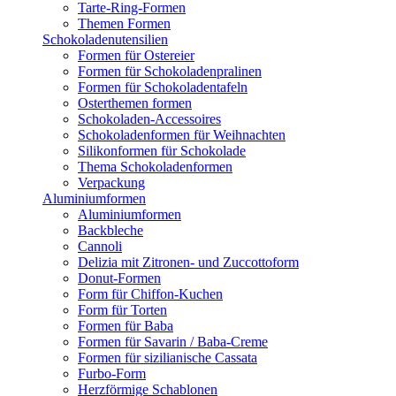
Tarte-Ring-Formen
Themen Formen
Schokoladenutensilien
Formen für Ostereier
Formen für Schokoladenpralinen
Formen für Schokoladentafeln
Osterthemen formen
Schokoladen-Accessoires
Schokoladenformen für Weihnachten
Silikonformen für Schokolade
Thema Schokoladenformen
Verpackung
Aluminiumformen
Aluminiumformen
Backbleche
Cannoli
Delizia mit Zitronen- und Zuccottoform
Donut-Formen
Form für Chiffon-Kuchen
Form für Torten
Formen für Baba
Formen für Savarin / Baba-Creme
Formen für sizilianische Cassata
Furbo-Form
Herzförmige Schablonen