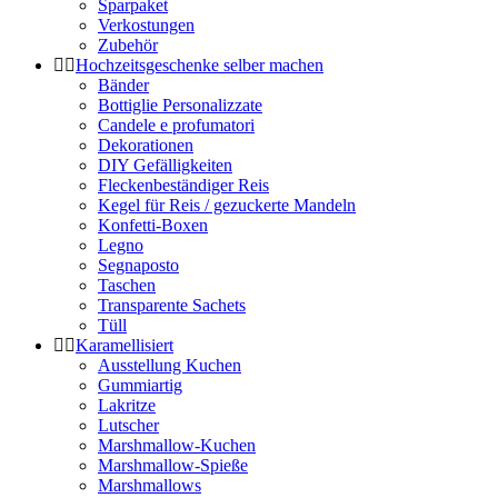
Sparpaket
Verkostungen
Zubehör
Hochzeitsgeschenke selber machen
Bänder
Bottiglie Personalizzate
Candele e profumatori
Dekorationen
DIY Gefälligkeiten
Fleckenbeständiger Reis
Kegel für Reis / gezuckerte Mandeln
Konfetti-Boxen
Legno
Segnaposto
Taschen
Transparente Sachets
Tüll
Karamellisiert
Ausstellung Kuchen
Gummiartig
Lakritze
Lutscher
Marshmallow-Kuchen
Marshmallow-Spieße
Marshmallows