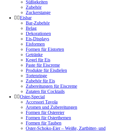
Süßigkeiten
Zubehör
Zuckerstange
Eisbar
Bar-Zubehör
Belag
Dekorationen
Eis-Displays
Eisformen
Formen für Eistorten
Getränke
Kegel für Eis
Paste für Eiscreme
Produkte für Eisdielen
Tortenringe
Zubehör für Eis
Zubereitungen für Eiscreme
Zutaten für Cocktails
Oster-Special
Accessori Tavola
Aromen und Zubereitungen
Formen für Ostereier
Formen für Osterthemen
Formen für Tauben
Oster-Schoko-Eier – Weiße, Zartbitter- und