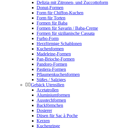
Delizia mit Zitronen- und Zuccottoform
Donut-Formen
Form für Chiffon-Kuchen
Form für Torten
Formen für Baba
Formen für Savarin / Baba-Creme
Formen für sizilianische Cassata
Furbo-Form
Herzförmige Schablonen
Kuchenformen
Madeleine-Formen
Pan-Brioche-Formen
Pandoro-Formen
Pastiera-Formen
Pflaumenkuchenformen
Süßes / Salziges
Gebäck Utensilien
Acetatrollen
Aluminiumformen
Ausstechformen
Backförmchen
Dosierer
Düsen für Sac à Poche
Kerzen
Kuchenringe