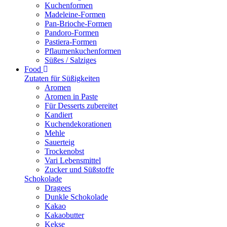
Kuchenformen
Madeleine-Formen
Pan-Brioche-Formen
Pandoro-Formen
Pastiera-Formen
Pflaumenkuchenformen
Süßes / Salziges
Food
Zutaten für Süßigkeiten
Aromen
Aromen in Paste
Für Desserts zubereitet
Kandiert
Kuchendekorationen
Mehle
Sauerteig
Trockenobst
Vari Lebensmittel
Zucker und Süßstoffe
Schokolade
Dragees
Dunkle Schokolade
Kakao
Kakaobutter
Kekse