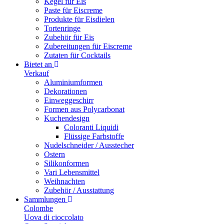
Kegel für Eis
Paste für Eiscreme
Produkte für Eisdielen
Tortenringe
Zubehör für Eis
Zubereitungen für Eiscreme
Zutaten für Cocktails
Bietet an
Verkauf
Aluminiumformen
Dekorationen
Einweggeschirr
Formen aus Polycarbonat
Kuchendesign
Coloranti Liquidi
Flüssige Farbstoffe
Nudelschneider / Ausstecher
Ostern
Silikonformen
Vari Lebensmittel
Weihnachten
Zubehör / Ausstattung
Sammlungen
Colombe
Uova di cioccolato