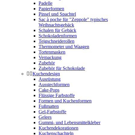
Padelle
Papierformen
Pinsel und Spachtel
Sac à poche für "Zeppole" typisches
Weihnachtsgebäck
Schalen für Gebäck
Schokoladenformen
Teigschneiderollen
Thermometer und Waagen
Tortenmasken
Verpackung
Zubehör
Zubehör für Schokolade
Kuchendesign
Ausrüstung
Ausstechformen
Cake-Pops
Flüssige Farbstoffe
Formen und Kuchenformen
Fußmatten
Gel-Farbstoffe
Gelees
Gummi- und Lebensmittelkleber
Kuchendekorationen
Kuchenschachteln