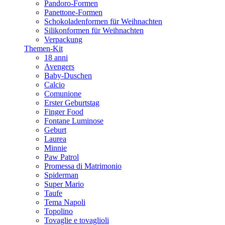
Pandoro-Formen
Panettone-Formen
Schokoladenformen für Weihnachten
Silikonformen für Weihnachten
Verpackung
Themen-Kit
18 anni
Avengers
Baby-Duschen
Calcio
Comunione
Erster Geburtstag
Finger Food
Fontane Luminose
Geburt
Laurea
Minnie
Paw Patrol
Promessa di Matrimonio
Spiderman
Super Mario
Taufe
Tema Napoli
Topolino
Tovaglie e tovaglioli