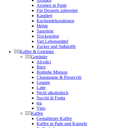
Aromen
Aromen in Paste
Für Desserts zubereitet
Kandiert
Kuchendekorationen
Mehle
Sauerteig
Trockenobst
Vari Lebensmittel
Zucker und Süßstoffe
Kaffee & Getränke
Getränke
Alcolici
Birre
Bottiglie Mignon
Champagne & Prosecchi
Grappe
Latte
Nicht alkoholisch
Succhi di Frutta
tea
Vino
Kaffee
Gemahlener Kaffee
Kaffee in Pads und Kapseln