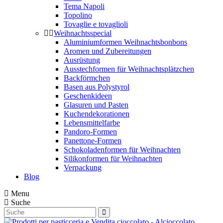
Tema Napoli
Topolino
Tovaglie e tovaglioli
Weihnachtsspecial
Aluminiumformen Weihnachtsbonbons
Aromen und Zubereitungen
Ausrüstung
Ausstechformen für Weihnachtsplätzchen
Backförmchen
Basen aus Polystyrol
Geschenkideen
Glasuren und Pasten
Kuchendekorationen
Lebensmittelfarbe
Pandoro-Formen
Panettone-Formen
Schokoladenformen für Weihnachten
Silikonformen für Weihnachten
Verpackung
Blog
Menu
Suche