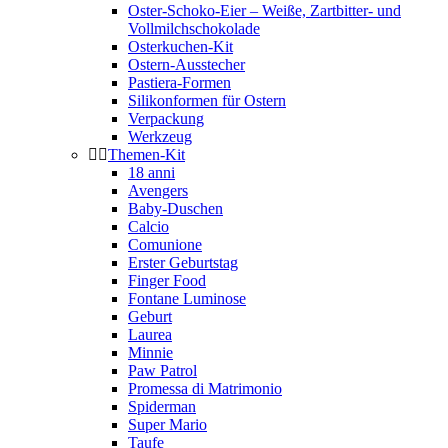
Oster-Schoko-Eier – Weiße, Zartbitter- und
Vollmilchschokolade
Osterkuchen-Kit
Ostern-Ausstecher
Pastiera-Formen
Silikonformen für Ostern
Verpackung
Werkzeug
Themen-Kit
18 anni
Avengers
Baby-Duschen
Calcio
Comunione
Erster Geburtstag
Finger Food
Fontane Luminose
Geburt
Laurea
Minnie
Paw Patrol
Promessa di Matrimonio
Spiderman
Super Mario
Taufe