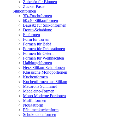
Zubehör für Blumen
Zucker Paste
Silikonformen
3D-Fruchtformen
60x40 Silikonformen
Bausatz für Silikonformen
Donut-Schablone
Eisformen
Form für Torten
Formen für Babà
Formen für Dekorationen
Formen für Ostern
Formen für Weihnachten
Halbkugelformen
Herz-Silikon-Schablonen
Klassische Monoportionen
Kuchenformen
Kuchenformen aus Silikon
Macarons Schimmel
Madeleine-Formen
Mono Moderne Portionen
Muffinformen
Nougatform
Pflaumenkuchenform
Schokoladenformen