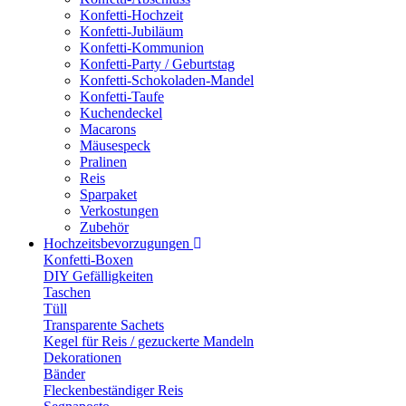
Konfetti-Hochzeit
Konfetti-Jubiläum
Konfetti-Kommunion
Konfetti-Party / Geburtstag
Konfetti-Schokoladen-Mandel
Konfetti-Taufe
Kuchendeckel
Macarons
Mäusespeck
Pralinen
Reis
Sparpaket
Verkostungen
Zubehör
Hochzeitsbevorzugungen
Konfetti-Boxen
DIY Gefälligkeiten
Taschen
Tüll
Transparente Sachets
Kegel für Reis / gezuckerte Mandeln
Dekorationen
Bänder
Fleckenbeständiger Reis