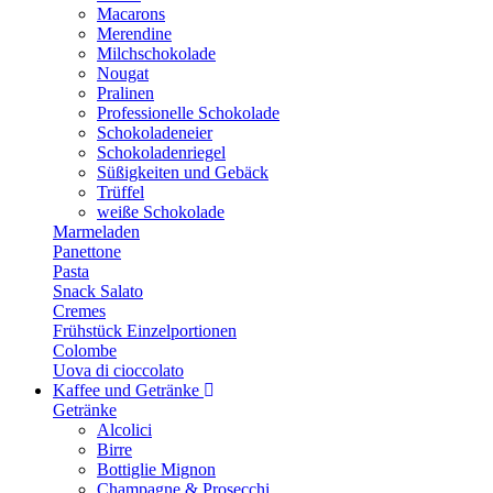
Macarons
Merendine
Milchschokolade
Nougat
Pralinen
Professionelle Schokolade
Schokoladeneier
Schokoladenriegel
Süßigkeiten und Gebäck
Trüffel
weiße Schokolade
Marmeladen
Panettone
Pasta
Snack Salato
Cremes
Frühstück Einzelportionen
Colombe
Uova di cioccolato
Kaffee und Getränke
Getränke
Alcolici
Birre
Bottiglie Mignon
Champagne & Prosecchi