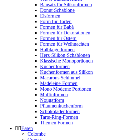
Bausatz für Silikonformen
Donut-Schablone
Eisformen
Form für Torten
Formen für Babà
Formen für Dekorationen
Formen für Ostern
Formen für Weihnachten
Halbkugelformen
Herz-Silikon-Schablonen
Klassische Monoportionen
Kuchenformen
Kuchenformen aus Silikon
Macarons Schimmel
Madeleine-Formen
Mono Moderne Portionen
Muffinformen
Nougatform
Pflaumenkuchenform
Schokoladenformen
Tarte-Ring-Formen
Themen Formen
Essen
Colombe
Cremes