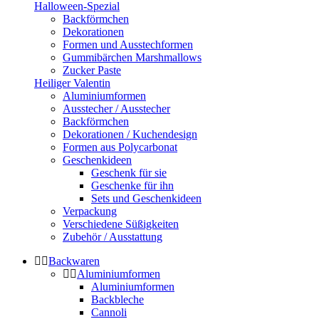
Halloween-Spezial
Backförmchen
Dekorationen
Formen und Ausstechformen
Gummibärchen Marshmallows
Zucker Paste
Heiliger Valentin
Aluminiumformen
Ausstecher / Ausstecher
Backförmchen
Dekorationen / Kuchendesign
Formen aus Polycarbonat
Geschenkideen
Geschenk für sie
Geschenke für ihn
Sets und Geschenkideen
Verpackung
Verschiedene Süßigkeiten
Zubehör / Ausstattung
Backwaren
Aluminiumformen
Aluminiumformen
Backbleche
Cannoli