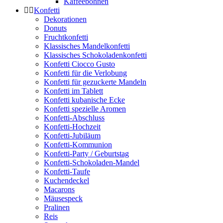
Kaffeebohnen
Konfetti
Dekorationen
Donuts
Fruchtkonfetti
Klassisches Mandelkonfetti
Klassisches Schokoladenkonfetti
Konfetti Ciocco Gusto
Konfetti für die Verlobung
Konfetti für gezuckerte Mandeln
Konfetti im Tablett
Konfetti kubanische Ecke
Konfetti spezielle Aromen
Konfetti-Abschluss
Konfetti-Hochzeit
Konfetti-Jubiläum
Konfetti-Kommunion
Konfetti-Party / Geburtstag
Konfetti-Schokoladen-Mandel
Konfetti-Taufe
Kuchendeckel
Macarons
Mäusespeck
Pralinen
Reis