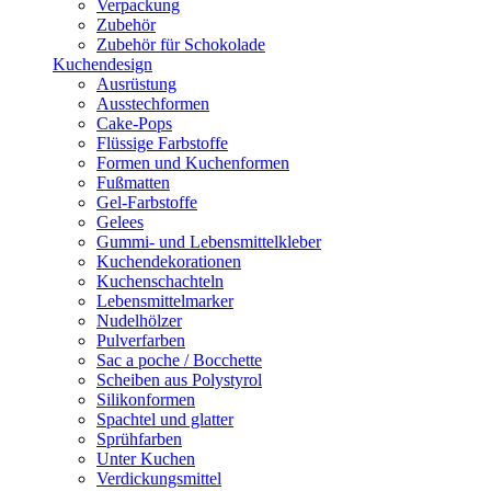
Verpackung
Zubehör
Zubehör für Schokolade
Kuchendesign
Ausrüstung
Ausstechformen
Cake-Pops
Flüssige Farbstoffe
Formen und Kuchenformen
Fußmatten
Gel-Farbstoffe
Gelees
Gummi- und Lebensmittelkleber
Kuchendekorationen
Kuchenschachteln
Lebensmittelmarker
Nudelhölzer
Pulverfarben
Sac a poche / Bocchette
Scheiben aus Polystyrol
Silikonformen
Spachtel und glatter
Sprühfarben
Unter Kuchen
Verdickungsmittel