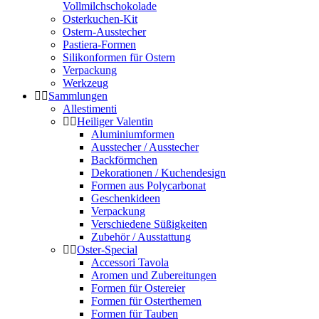
Vollmilchschokolade
Osterkuchen-Kit
Ostern-Ausstecher
Pastiera-Formen
Silikonformen für Ostern
Verpackung
Werkzeug
Sammlungen
Allestimenti
Heiliger Valentin
Aluminiumformen
Ausstecher / Ausstecher
Backförmchen
Dekorationen / Kuchendesign
Formen aus Polycarbonat
Geschenkideen
Verpackung
Verschiedene Süßigkeiten
Zubehör / Ausstattung
Oster-Special
Accessori Tavola
Aromen und Zubereitungen
Formen für Ostereier
Formen für Osterthemen
Formen für Tauben