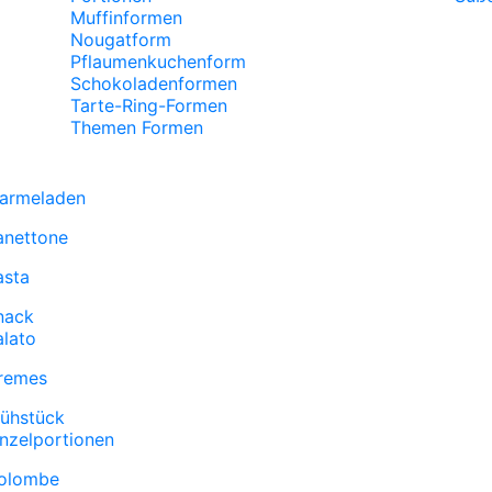
Muffinformen
Nougatform
Pflaumenkuchenform
Schokoladenformen
Tarte-Ring-Formen
Themen Formen
armeladen
anettone
asta
nack
alato
remes
rühstück
inzelportionen
olombe