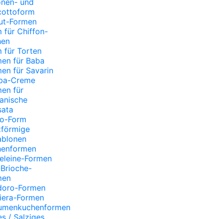
onen- und
cottoform
ut-Formen
 für Chiffon-
hen
 für Torten
en für Baba
en für Savarin
aba-Creme
en für
lianische
sata
bo-Form
zförmige
ablonen
henformen
eleine-Formen
Brioche-
men
doro-Formen
iera-Formen
aumenkuchenformen
s / Salziges