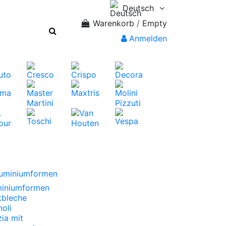
Deutsch
Warenkorb
/
Empty
Anmelden
uminiumformen
miniumformen
kbleche
oli
zia mit