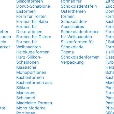
Silikonformen
Formen für
Zitr
Donut-Schablone
Schokoladentafeln
Zuc
Eisformen
Osterthemen
Don
Form für Torten
formen
Form
Formen für Babà
Schokoladen-
Kuc
Formen für
Accessoires
Form
leber
Dekorationen
Schokoladenformen
Form
tionen
Formen für Ostern
für Weihnachten
Form
eln
Formen für
Silikonformen für
/ B
arker
Weihnachten
Schokolade
Form
Halbkugelformen
Thema
sizi
Herz-Silikon-
Schokoladenformen
Cas
Schablonen
Verpackung
Fur
Klassische
Her
Monoportionen
Sch
Kuchenformen
Kuc
Kuchenformen aus
Mad
Silikon
Pan-
Macarons
For
Schimmel
Pan
Madeleine-Formen
Past
ttel
Mono Moderne
Pfl
Portionen
Süße