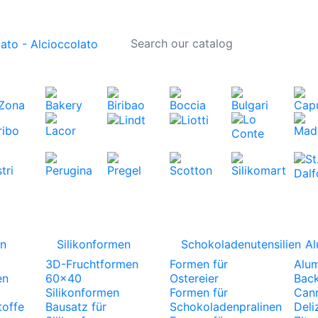
gn
Silikonformen
Schokoladenutensilien
Al
3D-Fruchtformen
Formen für
Alu
en
60x40
Ostereier
Bac
Silikonformen
Formen für
Cann
toffe
Bausatz für
Schokoladenpralinen
Deli