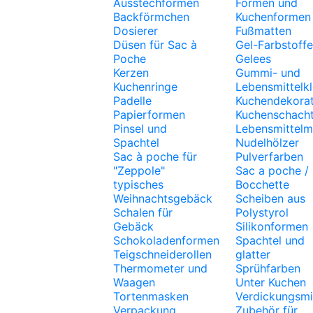
Ausstechformen
Formen und
Backförmchen
Kuchenformen
Dosierer
Fußmatten
Düsen für Sac à
Gel-Farbstoffe
Poche
Gelees
Kerzen
Gummi- und
Kuchenringe
Lebensmittelk
Padelle
Kuchendekora
Papierformen
Kuchenschacht
Pinsel und
Lebensmittelm
Spachtel
Nudelhölzer
Sac à poche für
Pulverfarben
"Zeppole"
Sac a poche /
typisches
Bocchette
Weihnachtsgebäck
Scheiben aus
Schalen für
Polystyrol
Gebäck
Silikonformen
Schokoladenformen
Spachtel und
Teigschneiderollen
glatter
Thermometer und
Sprühfarben
Waagen
Unter Kuchen
Tortenmasken
Verdickungsmi
Verpackung
Zubehör für