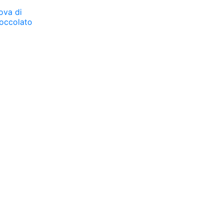
ova di
ioccolato