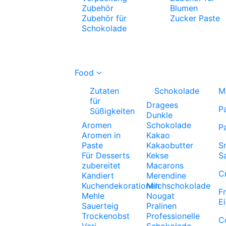
Zubehör
Blumen
Zubehör für
Zucker Paste
Schokolade
Food
Zutaten
Schokolade
M
für
Dragees
P
Süßigkeiten
Dunkle
Aromen
Schokolade
P
Aromen in
Kakao
Paste
Kakaobutter
S
Für Desserts
Kekse
S
zubereitet
Macarons
C
Kandiert
Merendine
Kuchendekorationen
Milchschokolade
F
Mehle
Nougat
E
Sauerteig
Pralinen
Trockenobst
Professionelle
C
Vari
Schokolade