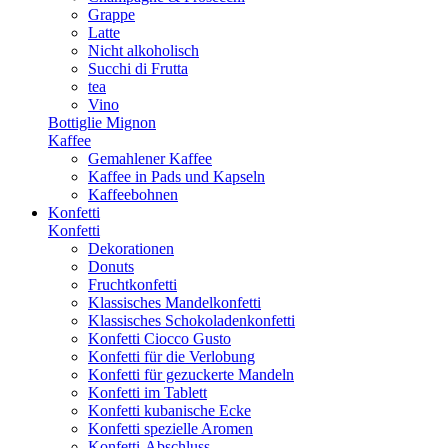
Grappe
Latte
Nicht alkoholisch
Succhi di Frutta
tea
Vino
Bottiglie Mignon
Kaffee
Gemahlener Kaffee
Kaffee in Pads und Kapseln
Kaffeebohnen
Konfetti
Konfetti
Dekorationen
Donuts
Fruchtkonfetti
Klassisches Mandelkonfetti
Klassisches Schokoladenkonfetti
Konfetti Ciocco Gusto
Konfetti für die Verlobung
Konfetti für gezuckerte Mandeln
Konfetti im Tablett
Konfetti kubanische Ecke
Konfetti spezielle Aromen
Konfetti-Abschluss