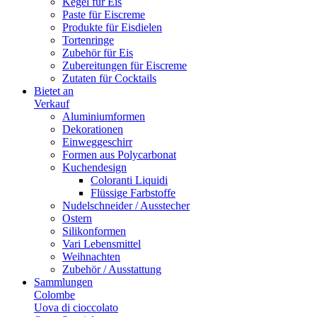
Kegel für Eis
Paste für Eiscreme
Produkte für Eisdielen
Tortenringe
Zubehör für Eis
Zubereitungen für Eiscreme
Zutaten für Cocktails
Bietet an
Verkauf
Aluminiumformen
Dekorationen
Einweggeschirr
Formen aus Polycarbonat
Kuchendesign
Coloranti Liquidi
Flüssige Farbstoffe
Nudelschneider / Ausstecher
Ostern
Silikonformen
Vari Lebensmittel
Weihnachten
Zubehör / Ausstattung
Sammlungen
Colombe
Uova di cioccolato