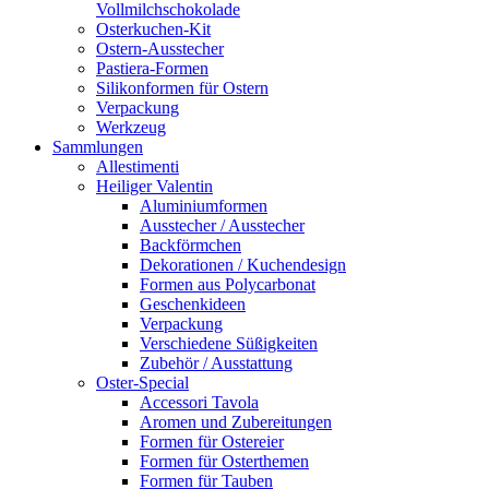
Vollmilchschokolade
Osterkuchen-Kit
Ostern-Ausstecher
Pastiera-Formen
Silikonformen für Ostern
Verpackung
Werkzeug
Sammlungen
Allestimenti
Heiliger Valentin
Aluminiumformen
Ausstecher / Ausstecher
Backförmchen
Dekorationen / Kuchendesign
Formen aus Polycarbonat
Geschenkideen
Verpackung
Verschiedene Süßigkeiten
Zubehör / Ausstattung
Oster-Special
Accessori Tavola
Aromen und Zubereitungen
Formen für Ostereier
Formen für Osterthemen
Formen für Tauben