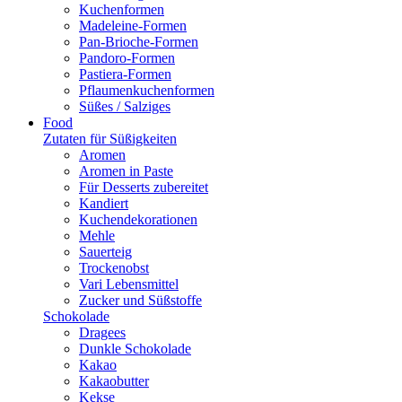
Kuchenformen
Madeleine-Formen
Pan-Brioche-Formen
Pandoro-Formen
Pastiera-Formen
Pflaumenkuchenformen
Süßes / Salziges
Food
Zutaten für Süßigkeiten
Aromen
Aromen in Paste
Für Desserts zubereitet
Kandiert
Kuchendekorationen
Mehle
Sauerteig
Trockenobst
Vari Lebensmittel
Zucker und Süßstoffe
Schokolade
Dragees
Dunkle Schokolade
Kakao
Kakaobutter
Kekse