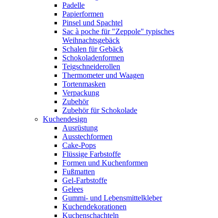
Padelle
Papierformen
Pinsel und Spachtel
Sac à poche für "Zeppole" typisches
Weihnachtsgebäck
Schalen für Gebäck
Schokoladenformen
Teigschneiderollen
Thermometer und Waagen
Tortenmasken
Verpackung
Zubehör
Zubehör für Schokolade
Kuchendesign
Ausrüstung
Ausstechformen
Cake-Pops
Flüssige Farbstoffe
Formen und Kuchenformen
Fußmatten
Gel-Farbstoffe
Gelees
Gummi- und Lebensmittelkleber
Kuchendekorationen
Kuchenschachteln