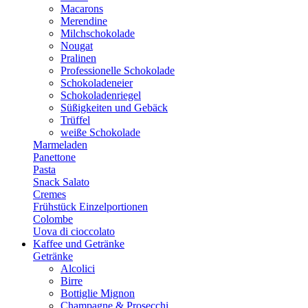
Macarons
Merendine
Milchschokolade
Nougat
Pralinen
Professionelle Schokolade
Schokoladeneier
Schokoladenriegel
Süßigkeiten und Gebäck
Trüffel
weiße Schokolade
Marmeladen
Panettone
Pasta
Snack Salato
Cremes
Frühstück Einzelportionen
Colombe
Uova di cioccolato
Kaffee und Getränke
Getränke
Alcolici
Birre
Bottiglie Mignon
Champagne & Prosecchi