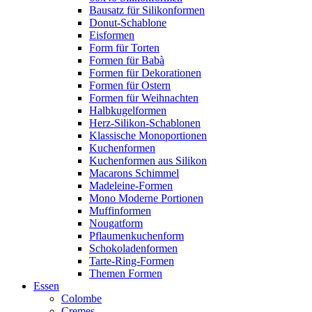
Bausatz für Silikonformen
Donut-Schablone
Eisformen
Form für Torten
Formen für Babà
Formen für Dekorationen
Formen für Ostern
Formen für Weihnachten
Halbkugelformen
Herz-Silikon-Schablonen
Klassische Monoportionen
Kuchenformen
Kuchenformen aus Silikon
Macarons Schimmel
Madeleine-Formen
Mono Moderne Portionen
Muffinformen
Nougatform
Pflaumenkuchenform
Schokoladenformen
Tarte-Ring-Formen
Themen Formen
Essen
Colombe
Cremes