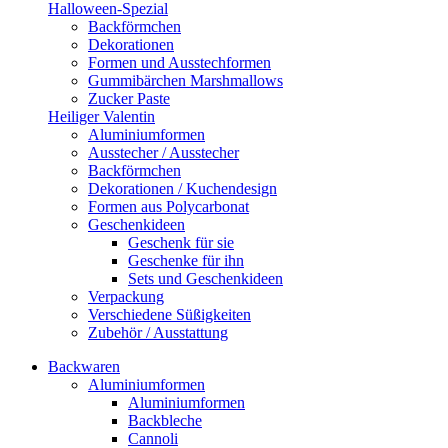
Halloween-Spezial
Backförmchen
Dekorationen
Formen und Ausstechformen
Gummibärchen Marshmallows
Zucker Paste
Heiliger Valentin
Aluminiumformen
Ausstecher / Ausstecher
Backförmchen
Dekorationen / Kuchendesign
Formen aus Polycarbonat
Geschenkideen
Geschenk für sie
Geschenke für ihn
Sets und Geschenkideen
Verpackung
Verschiedene Süßigkeiten
Zubehör / Ausstattung
Backwaren
Aluminiumformen
Aluminiumformen
Backbleche
Cannoli