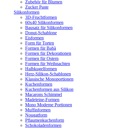
Zubehör für Blumen
Zucker Paste
Silikonformen
3D-Fruchtformen
60x40 Silikonformen
Bausatz für Silikonformen
Donut-Schablone
Eisformen
Form für Torten
Formen für Babà
Formen für Dekorationen
Formen für Ostern
Formen für Weihnachten
Halbkugelformen
Herz-Silikon-Schablonen
Klassische Monoportionen
Kuchenformen
Kuchenformen aus Silikon
Macarons Schimmel
Madeleine-Formen
Mono Moderne Portionen
Muffinformen
Nougatform
Pflaumenkuchenform
Schokoladenformen