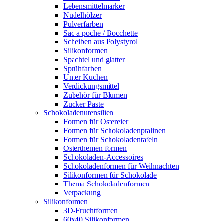
Lebensmittelmarker
Nudelhölzer
Pulverfarben
Sac a poche / Bocchette
Scheiben aus Polystyrol
Silikonformen
Spachtel und glatter
Sprühfarben
Unter Kuchen
Verdickungsmittel
Zubehör für Blumen
Zucker Paste
Schokoladenutensilien
Formen für Ostereier
Formen für Schokoladenpralinen
Formen für Schokoladentafeln
Osterthemen formen
Schokoladen-Accessoires
Schokoladenformen für Weihnachten
Silikonformen für Schokolade
Thema Schokoladenformen
Verpackung
Silikonformen
3D-Fruchtformen
60x40 Silikonformen