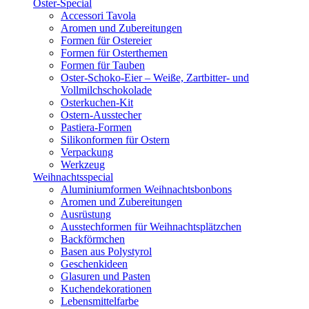
Oster-Special
Accessori Tavola
Aromen und Zubereitungen
Formen für Ostereier
Formen für Osterthemen
Formen für Tauben
Oster-Schoko-Eier – Weiße, Zartbitter- und
Vollmilchschokolade
Osterkuchen-Kit
Ostern-Ausstecher
Pastiera-Formen
Silikonformen für Ostern
Verpackung
Werkzeug
Weihnachtsspecial
Aluminiumformen Weihnachtsbonbons
Aromen und Zubereitungen
Ausrüstung
Ausstechformen für Weihnachtsplätzchen
Backförmchen
Basen aus Polystyrol
Geschenkideen
Glasuren und Pasten
Kuchendekorationen
Lebensmittelfarbe