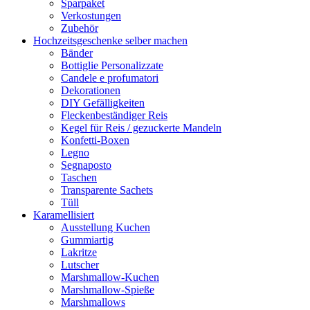
Sparpaket
Verkostungen
Zubehör
Hochzeitsgeschenke selber machen
Bänder
Bottiglie Personalizzate
Candele e profumatori
Dekorationen
DIY Gefälligkeiten
Fleckenbeständiger Reis
Kegel für Reis / gezuckerte Mandeln
Konfetti-Boxen
Legno
Segnaposto
Taschen
Transparente Sachets
Tüll
Karamellisiert
Ausstellung Kuchen
Gummiartig
Lakritze
Lutscher
Marshmallow-Kuchen
Marshmallow-Spieße
Marshmallows