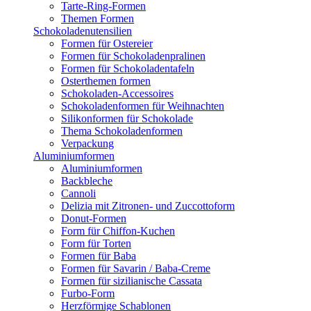
Tarte-Ring-Formen
Themen Formen
Schokoladenutensilien
Formen für Ostereier
Formen für Schokoladenpralinen
Formen für Schokoladentafeln
Osterthemen formen
Schokoladen-Accessoires
Schokoladenformen für Weihnachten
Silikonformen für Schokolade
Thema Schokoladenformen
Verpackung
Aluminiumformen
Aluminiumformen
Backbleche
Cannoli
Delizia mit Zitronen- und Zuccottoform
Donut-Formen
Form für Chiffon-Kuchen
Form für Torten
Formen für Baba
Formen für Savarin / Baba-Creme
Formen für sizilianische Cassata
Furbo-Form
Herzförmige Schablonen