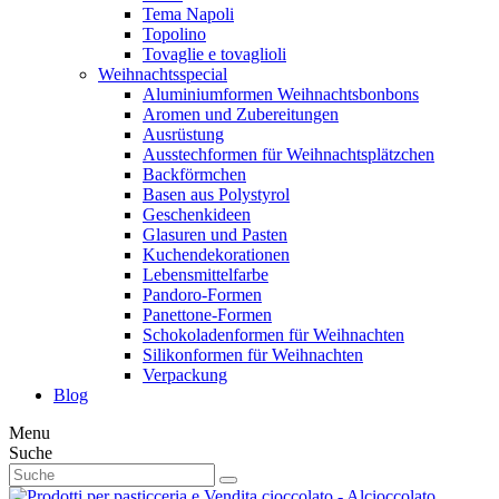
Tema Napoli
Topolino
Tovaglie e tovaglioli
Weihnachtsspecial
Aluminiumformen Weihnachtsbonbons
Aromen und Zubereitungen
Ausrüstung
Ausstechformen für Weihnachtsplätzchen
Backförmchen
Basen aus Polystyrol
Geschenkideen
Glasuren und Pasten
Kuchendekorationen
Lebensmittelfarbe
Pandoro-Formen
Panettone-Formen
Schokoladenformen für Weihnachten
Silikonformen für Weihnachten
Verpackung
Blog
Menu
Suche