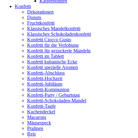
Kaffeebohnen
Konfetti
Dekorationen
Donuts
Fruchtkonfetti
Klassisches Mandelkonfetti
Klassisches Schokoladenkonfetti
Konfetti Ciocco Gusto
Konfetti für die Verlobung
Konfetti für gezuckerte Mandeln
Konfetti im Tablett
Konfetti kubanische Ecke
Konfetti spezielle Aromen
Konfetti-Abschluss
Konfetti-Hochzeit
Konfetti-Jubiläum
Konfetti-Kommunion
Konfetti-Party / Geburtstag
Konfetti-Schokoladen-Mandel
Konfetti-Taufe
Kuchendeckel
Macarons
Mäusespeck
Pralinen
Reis