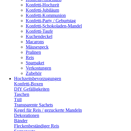
Konfetti-Hochzeit
Konfetti-Jubiläum
Konfetti-Kommunion
Konfetti-Party / Geburtstag
Konfetti-Schokoladen-Mandel
Konfetti-Taufe
Kuchendeckel
Macarons
Mäusespeck
Pralinen
Reis
Sparpaket
Verkostungen
Zubehör
Hochzeitsbevorzugungen
Konfetti-Boxen
DIY Gefälligkeiten
Taschen
Tüll
Transparente Sachets
Kegel für Reis / gezuckerte Mandeln
Dekorationen
Bänder
Fleckenbeständiger Reis