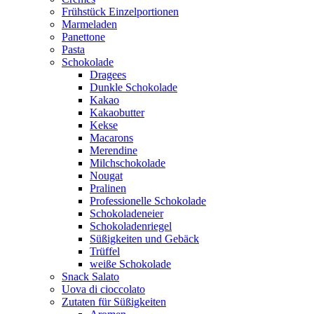
Frühstück Einzelportionen
Marmeladen
Panettone
Pasta
Schokolade
Dragees
Dunkle Schokolade
Kakao
Kakaobutter
Kekse
Macarons
Merendine
Milchschokolade
Nougat
Pralinen
Professionelle Schokolade
Schokoladeneier
Schokoladenriegel
Süßigkeiten und Gebäck
Trüffel
weiße Schokolade
Snack Salato
Uova di cioccolato
Zutaten für Süßigkeiten