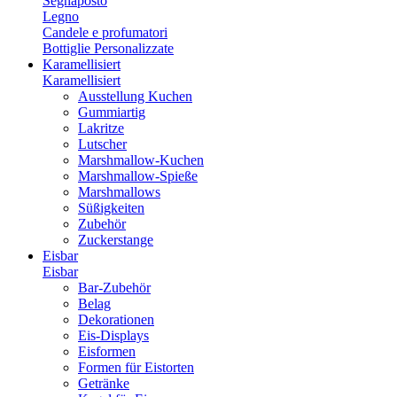
Segnaposto
Legno
Candele e profumatori
Bottiglie Personalizzate
Karamellisiert
Karamellisiert
Ausstellung Kuchen
Gummiartig
Lakritze
Lutscher
Marshmallow-Kuchen
Marshmallow-Spieße
Marshmallows
Süßigkeiten
Zubehör
Zuckerstange
Eisbar
Eisbar
Bar-Zubehör
Belag
Dekorationen
Eis-Displays
Eisformen
Formen für Eistorten
Getränke