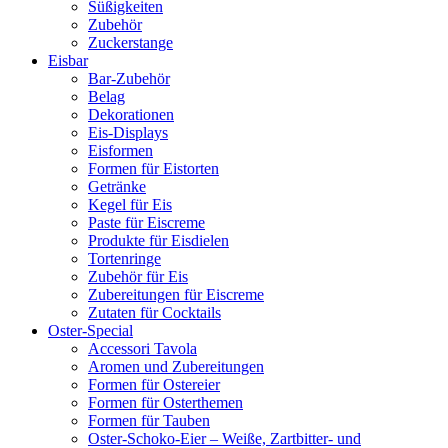
Süßigkeiten
Zubehör
Zuckerstange
Eisbar
Bar-Zubehör
Belag
Dekorationen
Eis-Displays
Eisformen
Formen für Eistorten
Getränke
Kegel für Eis
Paste für Eiscreme
Produkte für Eisdielen
Tortenringe
Zubehör für Eis
Zubereitungen für Eiscreme
Zutaten für Cocktails
Oster-Special
Accessori Tavola
Aromen und Zubereitungen
Formen für Ostereier
Formen für Osterthemen
Formen für Tauben
Oster-Schoko-Eier – Weiße, Zartbitter- und