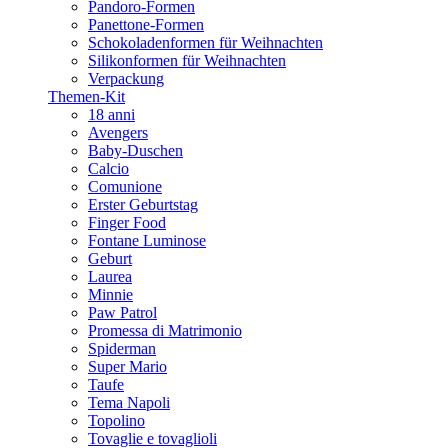
Pandoro-Formen
Panettone-Formen
Schokoladenformen für Weihnachten
Silikonformen für Weihnachten
Verpackung
Themen-Kit
18 anni
Avengers
Baby-Duschen
Calcio
Comunione
Erster Geburtstag
Finger Food
Fontane Luminose
Geburt
Laurea
Minnie
Paw Patrol
Promessa di Matrimonio
Spiderman
Super Mario
Taufe
Tema Napoli
Topolino
Tovaglie e tovaglioli