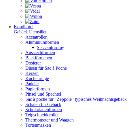
Konditorei
Gebäck Utensilien
Acetatrollen
Aluminiumformen
Staccanti spray
Ausstechformen
Backförmchen
Dosierer
Düsen für Sac à Poche
Kerzen
Kuchenringe
Padelle
Papierformen
Pinsel und Spachtel
Sac à poche für "Zeppole" typisches Weihnachtsgebäck
Schalen für Gebäck
Schokoladenformen
Teigschneiderollen
Thermometer und Waagen
Tortenmasken