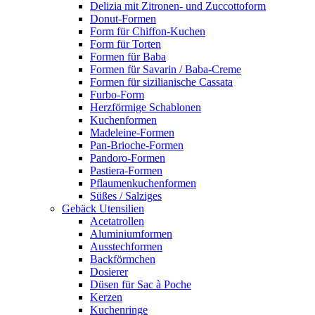
Delizia mit Zitronen- und Zuccottoform
Donut-Formen
Form für Chiffon-Kuchen
Form für Torten
Formen für Baba
Formen für Savarin / Baba-Creme
Formen für sizilianische Cassata
Furbo-Form
Herzförmige Schablonen
Kuchenformen
Madeleine-Formen
Pan-Brioche-Formen
Pandoro-Formen
Pastiera-Formen
Pflaumenkuchenformen
Süßes / Salziges
Gebäck Utensilien
Acetatrollen
Aluminiumformen
Ausstechformen
Backförmchen
Dosierer
Düsen für Sac à Poche
Kerzen
Kuchenringe