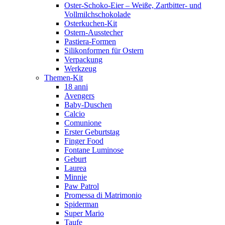
Oster-Schoko-Eier – Weiße, Zartbitter- und
Vollmilchschokolade
Osterkuchen-Kit
Ostern-Ausstecher
Pastiera-Formen
Silikonformen für Ostern
Verpackung
Werkzeug
Themen-Kit
18 anni
Avengers
Baby-Duschen
Calcio
Comunione
Erster Geburtstag
Finger Food
Fontane Luminose
Geburt
Laurea
Minnie
Paw Patrol
Promessa di Matrimonio
Spiderman
Super Mario
Taufe