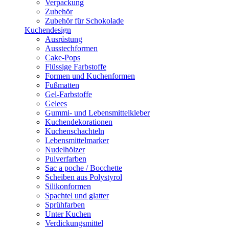
Verpackung
Zubehör
Zubehör für Schokolade
Kuchendesign
Ausrüstung
Ausstechformen
Cake-Pops
Flüssige Farbstoffe
Formen und Kuchenformen
Fußmatten
Gel-Farbstoffe
Gelees
Gummi- und Lebensmittelkleber
Kuchendekorationen
Kuchenschachteln
Lebensmittelmarker
Nudelhölzer
Pulverfarben
Sac a poche / Bocchette
Scheiben aus Polystyrol
Silikonformen
Spachtel und glatter
Sprühfarben
Unter Kuchen
Verdickungsmittel