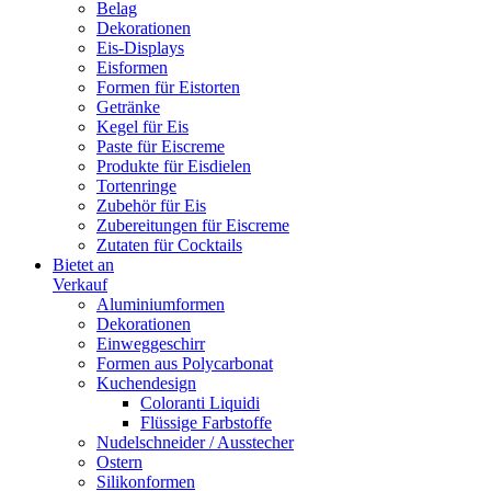
Belag
Dekorationen
Eis-Displays
Eisformen
Formen für Eistorten
Getränke
Kegel für Eis
Paste für Eiscreme
Produkte für Eisdielen
Tortenringe
Zubehör für Eis
Zubereitungen für Eiscreme
Zutaten für Cocktails
Bietet an
Verkauf
Aluminiumformen
Dekorationen
Einweggeschirr
Formen aus Polycarbonat
Kuchendesign
Coloranti Liquidi
Flüssige Farbstoffe
Nudelschneider / Ausstecher
Ostern
Silikonformen