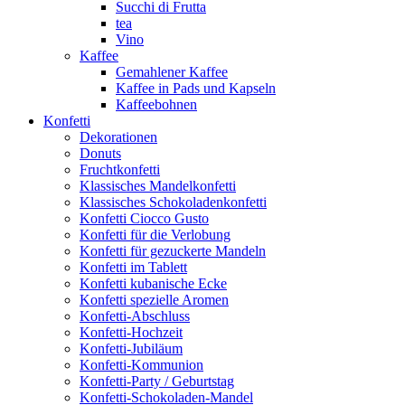
Succhi di Frutta
tea
Vino
Kaffee
Gemahlener Kaffee
Kaffee in Pads und Kapseln
Kaffeebohnen
Konfetti
Dekorationen
Donuts
Fruchtkonfetti
Klassisches Mandelkonfetti
Klassisches Schokoladenkonfetti
Konfetti Ciocco Gusto
Konfetti für die Verlobung
Konfetti für gezuckerte Mandeln
Konfetti im Tablett
Konfetti kubanische Ecke
Konfetti spezielle Aromen
Konfetti-Abschluss
Konfetti-Hochzeit
Konfetti-Jubiläum
Konfetti-Kommunion
Konfetti-Party / Geburtstag
Konfetti-Schokoladen-Mandel