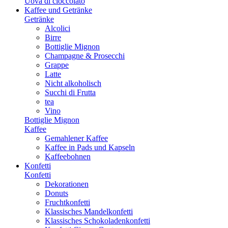
Uova di cioccolato
Kaffee und Getränke
Getränke
Alcolici
Birre
Bottiglie Mignon
Champagne & Prosecchi
Grappe
Latte
Nicht alkoholisch
Succhi di Frutta
tea
Vino
Bottiglie Mignon
Kaffee
Gemahlener Kaffee
Kaffee in Pads und Kapseln
Kaffeebohnen
Konfetti
Konfetti
Dekorationen
Donuts
Fruchtkonfetti
Klassisches Mandelkonfetti
Klassisches Schokoladenkonfetti