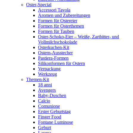
Oster-Special
Accessori Tavola
Aromen und Zubereitungen
Formen für Ostereier
Formen für Osterthemen
Formen für Tauben
Oster-Schoko-Eier – Weiße, Zartbitter- und
Vollmilchschokolade
Osterkuchen-Kit
Ostern-Ausstecher
Pastiera-Formen
Silikonformen für Ostern
Verpackung
Werkzeug
Themen-Kit
18 anni
Avengers
Baby-Duschen
Calcio
Comunione
Erster Geburtstag
Finger Food
Fontane Luminose
Geburt
Laurea