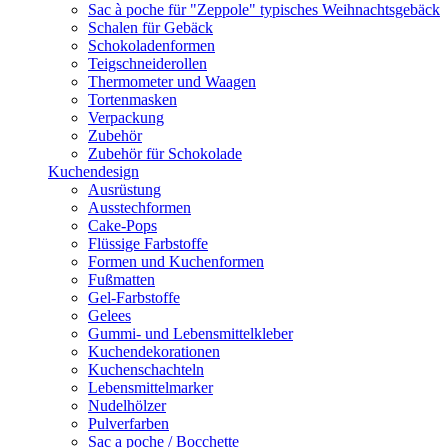
Sac à poche für "Zeppole" typisches Weihnachtsgebäck
Schalen für Gebäck
Schokoladenformen
Teigschneiderollen
Thermometer und Waagen
Tortenmasken
Verpackung
Zubehör
Zubehör für Schokolade
Kuchendesign
Ausrüstung
Ausstechformen
Cake-Pops
Flüssige Farbstoffe
Formen und Kuchenformen
Fußmatten
Gel-Farbstoffe
Gelees
Gummi- und Lebensmittelkleber
Kuchendekorationen
Kuchenschachteln
Lebensmittelmarker
Nudelhölzer
Pulverfarben
Sac a poche / Bocchette