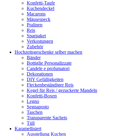
Konfetti-Taufe
Kuchendeckel
Macarons
Mäusespeck
Pralinen
Reis
Sparpaket
Verkostungen
Zubehör
Hochzeitsgeschenke selber machen
Bänder
Bottiglie Personalizzate
Candele e profumatori
Dekorationen
DIY Gefälligkeiten
Fleckenbeständiger Reis
Kegel für Reis / gezuckerte Mandeln
Konfetti-Boxen
Legno
Segnaposto
Taschen
Transparente Sachets
Tüll
Karamellisiert
Ausstellung Kuchen