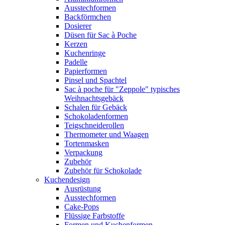
Ausstechformen
Backförmchen
Dosierer
Düsen für Sac à Poche
Kerzen
Kuchenringe
Padelle
Papierformen
Pinsel und Spachtel
Sac à poche für "Zeppole" typisches
Weihnachtsgebäck
Schalen für Gebäck
Schokoladenformen
Teigschneiderollen
Thermometer und Waagen
Tortenmasken
Verpackung
Zubehör
Zubehör für Schokolade
Kuchendesign
Ausrüstung
Ausstechformen
Cake-Pops
Flüssige Farbstoffe
Formen und Kuchenformen