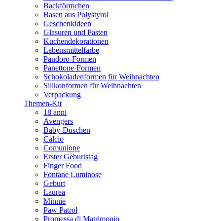
Backförmchen
Basen aus Polystyrol
Geschenkideen
Glasuren und Pasten
Kuchendekorationen
Lebensmittelfarbe
Pandoro-Formen
Panettone-Formen
Schokoladenformen für Weihnachten
Silikonformen für Weihnachten
Verpackung
Themen-Kit
18 anni
Avengers
Baby-Duschen
Calcio
Comunione
Erster Geburtstag
Finger Food
Fontane Luminose
Geburt
Laurea
Minnie
Paw Patrol
Promessa di Matrimonio