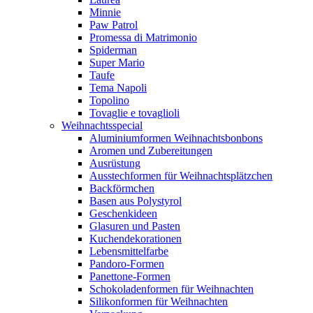
Minnie
Paw Patrol
Promessa di Matrimonio
Spiderman
Super Mario
Taufe
Tema Napoli
Topolino
Tovaglie e tovaglioli
Weihnachtsspecial
Aluminiumformen Weihnachtsbonbons
Aromen und Zubereitungen
Ausrüstung
Ausstechformen für Weihnachtsplätzchen
Backförmchen
Basen aus Polystyrol
Geschenkideen
Glasuren und Pasten
Kuchendekorationen
Lebensmittelfarbe
Pandoro-Formen
Panettone-Formen
Schokoladenformen für Weihnachten
Silikonformen für Weihnachten