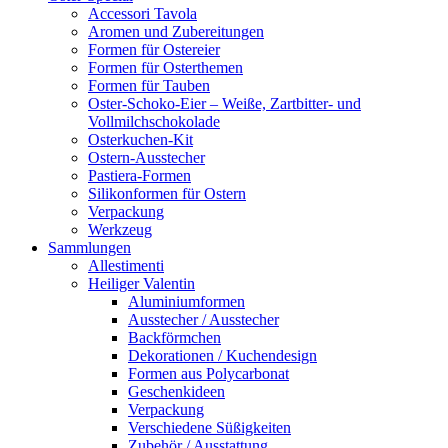
Accessori Tavola
Aromen und Zubereitungen
Formen für Ostereier
Formen für Osterthemen
Formen für Tauben
Oster-Schoko-Eier – Weiße, Zartbitter- und
Vollmilchschokolade
Osterkuchen-Kit
Ostern-Ausstecher
Pastiera-Formen
Silikonformen für Ostern
Verpackung
Werkzeug
Sammlungen
Allestimenti
Heiliger Valentin
Aluminiumformen
Ausstecher / Ausstecher
Backförmchen
Dekorationen / Kuchendesign
Formen aus Polycarbonat
Geschenkideen
Verpackung
Verschiedene Süßigkeiten
Zubehör / Ausstattung