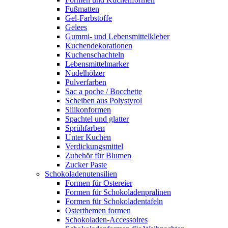
Fußmatten
Gel-Farbstoffe
Gelees
Gummi- und Lebensmittelkleber
Kuchendekorationen
Kuchenschachteln
Lebensmittelmarker
Nudelhölzer
Pulverfarben
Sac a poche / Bocchette
Scheiben aus Polystyrol
Silikonformen
Spachtel und glatter
Sprühfarben
Unter Kuchen
Verdickungsmittel
Zubehör für Blumen
Zucker Paste
Schokoladenutensilien
Formen für Ostereier
Formen für Schokoladenpralinen
Formen für Schokoladentafeln
Osterthemen formen
Schokoladen-Accessoires