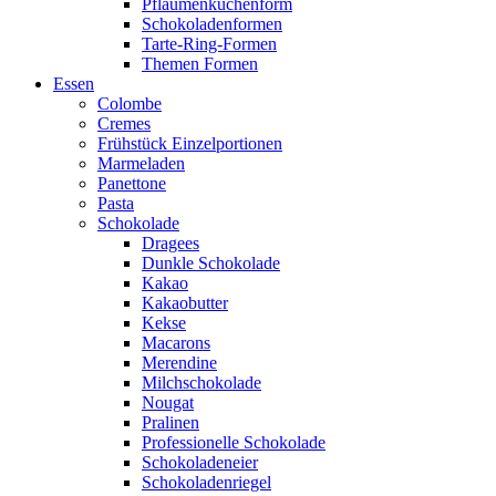
Pflaumenkuchenform
Schokoladenformen
Tarte-Ring-Formen
Themen Formen
Essen
Colombe
Cremes
Frühstück Einzelportionen
Marmeladen
Panettone
Pasta
Schokolade
Dragees
Dunkle Schokolade
Kakao
Kakaobutter
Kekse
Macarons
Merendine
Milchschokolade
Nougat
Pralinen
Professionelle Schokolade
Schokoladeneier
Schokoladenriegel