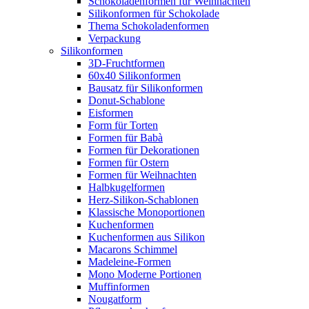
Schokoladenformen für Weihnachten
Silikonformen für Schokolade
Thema Schokoladenformen
Verpackung
Silikonformen
3D-Fruchtformen
60x40 Silikonformen
Bausatz für Silikonformen
Donut-Schablone
Eisformen
Form für Torten
Formen für Babà
Formen für Dekorationen
Formen für Ostern
Formen für Weihnachten
Halbkugelformen
Herz-Silikon-Schablonen
Klassische Monoportionen
Kuchenformen
Kuchenformen aus Silikon
Macarons Schimmel
Madeleine-Formen
Mono Moderne Portionen
Muffinformen
Nougatform