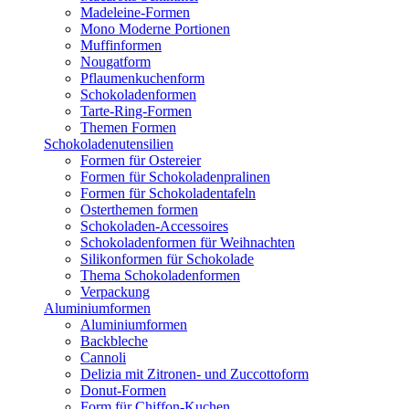
Madeleine-Formen
Mono Moderne Portionen
Muffinformen
Nougatform
Pflaumenkuchenform
Schokoladenformen
Tarte-Ring-Formen
Themen Formen
Schokoladenutensilien
Formen für Ostereier
Formen für Schokoladenpralinen
Formen für Schokoladentafeln
Osterthemen formen
Schokoladen-Accessoires
Schokoladenformen für Weihnachten
Silikonformen für Schokolade
Thema Schokoladenformen
Verpackung
Aluminiumformen
Aluminiumformen
Backbleche
Cannoli
Delizia mit Zitronen- und Zuccottoform
Donut-Formen
Form für Chiffon-Kuchen