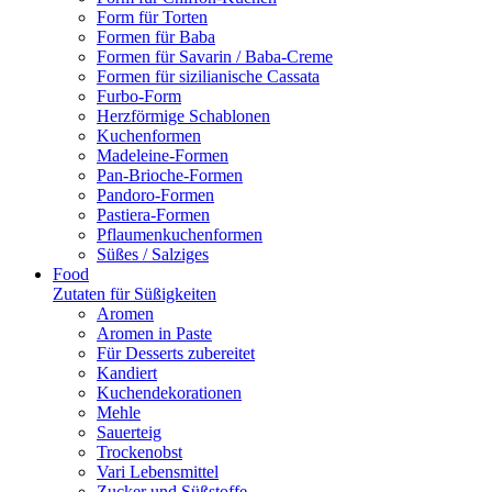
Form für Torten
Formen für Baba
Formen für Savarin / Baba-Creme
Formen für sizilianische Cassata
Furbo-Form
Herzförmige Schablonen
Kuchenformen
Madeleine-Formen
Pan-Brioche-Formen
Pandoro-Formen
Pastiera-Formen
Pflaumenkuchenformen
Süßes / Salziges
Food
Zutaten für Süßigkeiten
Aromen
Aromen in Paste
Für Desserts zubereitet
Kandiert
Kuchendekorationen
Mehle
Sauerteig
Trockenobst
Vari Lebensmittel
Zucker und Süßstoffe