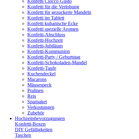
Konfetti Ciocco Gusto
Konfetti für die Verlobung
Konfetti für gezuckerte Mandeln
Konfetti im Tablett
Konfetti kubanische Ecke
Konfetti spezielle Aromen
Konfetti-Abschluss
Konfetti-Hochzeit
Konfetti-Jubiläum
Konfetti-Kommunion
Konfetti-Party / Geburtstag
Konfetti-Schokoladen-Mandel
Konfetti-Taufe
Kuchendeckel
Macarons
Mäusespeck
Pralinen
Reis
Sparpaket
Verkostungen
Zubehör
Hochzeitsbevorzugungen
Konfetti-Boxen
DIY Gefälligkeiten
Taschen