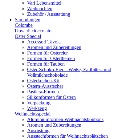
Vari Lebensmittel
Weihnachten
Zubehör / Ausstattung
Sammlungen
Colombe
Uova di cioccolato
Oster-Special
Accessori Tavola
Aromen und Zubereitungen
Formen für Ostereier
Formen für Osterthemen
Formen für Tauben
Oster-Schoko-Eier – Weiße, Zartbitter- und
Vollmilchschokolade
Osterkuchen-Kit
Ostern-Ausstecher
Pastiera-Formen
Silikonformen für Ostern
Verpackung
Werkzeug
Weihnachtsspecial
Aluminiumformen Weihnachtsbonbons
Aromen und Zubereitungen
Ausrüstung
Ausstechformen für Weihnachtsplätzchen