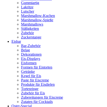
Gummiartig
Lakritze
Lutscher
Marshmallow-Kuchen
Marshmallow-Spieße
Marshmallows
Süßigkeiten
Zubehör
Zuckerstange
Eisbar
Bar-Zubehör
Belag
Dekorationen
Eis-Displays
Eisformen
Formen für Eistorten
Getränke
Kegel für Eis
Paste für Eiscreme
Produkte für Eisdielen
Tortenringe
Zubehör für Eis
Zubereitungen für Eiscreme
Zutaten für Cocktails
Oster-Special