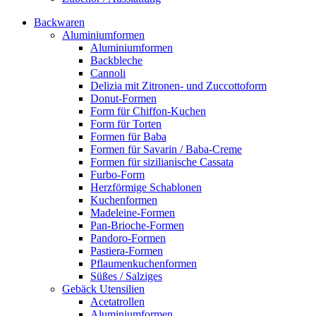
Backwaren
Aluminiumformen
Aluminiumformen
Backbleche
Cannoli
Delizia mit Zitronen- und Zuccottoform
Donut-Formen
Form für Chiffon-Kuchen
Form für Torten
Formen für Baba
Formen für Savarin / Baba-Creme
Formen für sizilianische Cassata
Furbo-Form
Herzförmige Schablonen
Kuchenformen
Madeleine-Formen
Pan-Brioche-Formen
Pandoro-Formen
Pastiera-Formen
Pflaumenkuchenformen
Süßes / Salziges
Gebäck Utensilien
Acetatrollen
Aluminiumformen