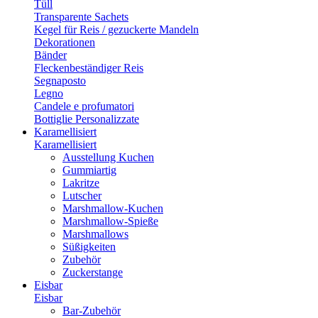
Tüll
Transparente Sachets
Kegel für Reis / gezuckerte Mandeln
Dekorationen
Bänder
Fleckenbeständiger Reis
Segnaposto
Legno
Candele e profumatori
Bottiglie Personalizzate
Karamellisiert
Karamellisiert
Ausstellung Kuchen
Gummiartig
Lakritze
Lutscher
Marshmallow-Kuchen
Marshmallow-Spieße
Marshmallows
Süßigkeiten
Zubehör
Zuckerstange
Eisbar
Eisbar
Bar-Zubehör