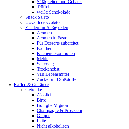
Süßigkeiten und Gebäck
Trüffel
weiße Schokolade
Snack Salato
Uova di cioccolato
Zutaten für Süßigkeiten
Aromen
Aromen in Paste
Für Desserts zubereitet
Kandiert
Kuchendekorationen
Mehle
Sauerteig
Trockenobst
Vari Lebensmittel
Zucker und Süßstoffe
Kaffee & Getränke
Getränke
Alcolici
Birre
Bottiglie Mignon
Champagne & Prosecchi
Grappe
Latte
Nicht alkoholisch