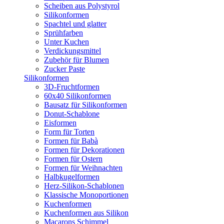
Scheiben aus Polystyrol
Silikonformen
Spachtel und glatter
Sprühfarben
Unter Kuchen
Verdickungsmittel
Zubehör für Blumen
Zucker Paste
Silikonformen
3D-Fruchtformen
60x40 Silikonformen
Bausatz für Silikonformen
Donut-Schablone
Eisformen
Form für Torten
Formen für Babà
Formen für Dekorationen
Formen für Ostern
Formen für Weihnachten
Halbkugelformen
Herz-Silikon-Schablonen
Klassische Monoportionen
Kuchenformen
Kuchenformen aus Silikon
Macarons Schimmel