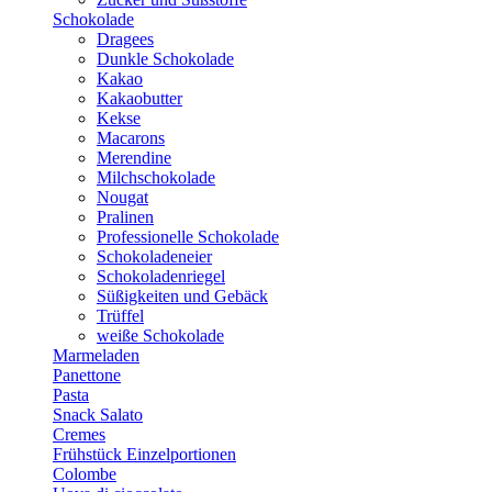
Schokolade
Dragees
Dunkle Schokolade
Kakao
Kakaobutter
Kekse
Macarons
Merendine
Milchschokolade
Nougat
Pralinen
Professionelle Schokolade
Schokoladeneier
Schokoladenriegel
Süßigkeiten und Gebäck
Trüffel
weiße Schokolade
Marmeladen
Panettone
Pasta
Snack Salato
Cremes
Frühstück Einzelportionen
Colombe