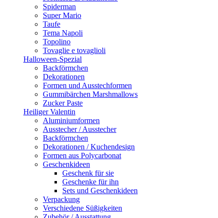
Spiderman
Super Mario
Taufe
Tema Napoli
Topolino
Tovaglie e tovaglioli
Halloween-Spezial
Backförmchen
Dekorationen
Formen und Ausstechformen
Gummibärchen Marshmallows
Zucker Paste
Heiliger Valentin
Aluminiumformen
Ausstecher / Ausstecher
Backförmchen
Dekorationen / Kuchendesign
Formen aus Polycarbonat
Geschenkideen
Geschenk für sie
Geschenke für ihn
Sets und Geschenkideen
Verpackung
Verschiedene Süßigkeiten
Zubehör / Ausstattung