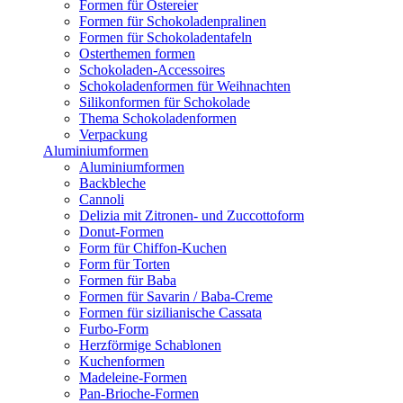
Formen für Ostereier
Formen für Schokoladenpralinen
Formen für Schokoladentafeln
Osterthemen formen
Schokoladen-Accessoires
Schokoladenformen für Weihnachten
Silikonformen für Schokolade
Thema Schokoladenformen
Verpackung
Aluminiumformen
Aluminiumformen
Backbleche
Cannoli
Delizia mit Zitronen- und Zuccottoform
Donut-Formen
Form für Chiffon-Kuchen
Form für Torten
Formen für Baba
Formen für Savarin / Baba-Creme
Formen für sizilianische Cassata
Furbo-Form
Herzförmige Schablonen
Kuchenformen
Madeleine-Formen
Pan-Brioche-Formen