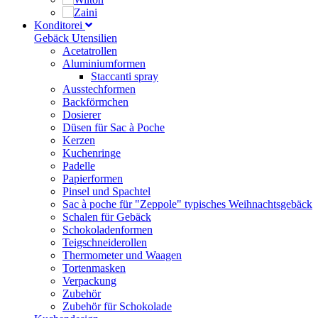
Konditorei
Gebäck Utensilien
Acetatrollen
Aluminiumformen
Staccanti spray
Ausstechformen
Backförmchen
Dosierer
Düsen für Sac à Poche
Kerzen
Kuchenringe
Padelle
Papierformen
Pinsel und Spachtel
Sac à poche für "Zeppole" typisches Weihnachtsgebäck
Schalen für Gebäck
Schokoladenformen
Teigschneiderollen
Thermometer und Waagen
Tortenmasken
Verpackung
Zubehör
Zubehör für Schokolade