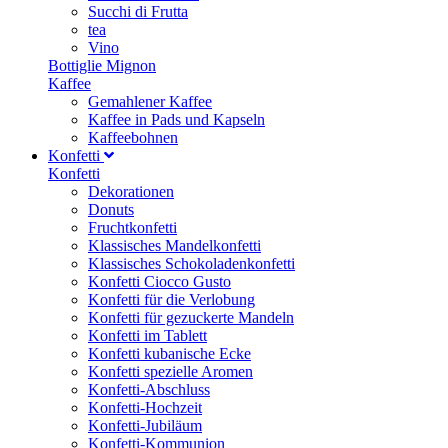
Succhi di Frutta
tea
Vino
Bottiglie Mignon
Kaffee
Gemahlener Kaffee
Kaffee in Pads und Kapseln
Kaffeebohnen
Konfetti
Konfetti
Dekorationen
Donuts
Fruchtkonfetti
Klassisches Mandelkonfetti
Klassisches Schokoladenkonfetti
Konfetti Ciocco Gusto
Konfetti für die Verlobung
Konfetti für gezuckerte Mandeln
Konfetti im Tablett
Konfetti kubanische Ecke
Konfetti spezielle Aromen
Konfetti-Abschluss
Konfetti-Hochzeit
Konfetti-Jubiläum
Konfetti-Kommunion