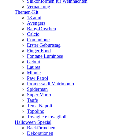
Silikonformen für Weihnachten
Verpackung
Themen-Kit
18 anni
Avengers
Baby-Duschen
Calcio
Comunione
Erster Geburtstag
Finger Food
Fontane Luminose
Geburt
Laurea
Minnie
Paw Patrol
Promessa di Matrimonio
Spiderman
Super Mario
Taufe
Tema Napoli
Topolino
Tovaglie e tovaglioli
Halloween-Spezial
Backförmchen
Dekorationen