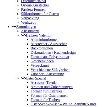
Osterkuchen-Kit
Ostern-Ausstecher
Pastiera-Formen
Silikonformen für Ostern
Verpackung
Werkzeug
Sammlungen
Allestimenti
Heiliger Valentin
Aluminiumformen
Ausstecher / Ausstecher
Backförmchen
Dekorationen / Kuchendesign
Formen aus Polycarbonat
Geschenkideen
Verpackung
Verschiedene Süßigkeiten
Zubehör / Ausstattung
Oster-Special
Accessori Tavola
Aromen und Zubereitungen
Formen für Ostereier
Formen für Osterthemen
Formen für Tauben
Oster-Schoko-Eier – Weiße, Zartbitter- und