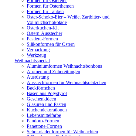
Formen für Ostereier
Formen für Osterthemen
Formen für Tauben
Oster-Schoko-Eier – Weiße, Zartbitter- und
Vollmilchschokolade
Osterkuchen-Kit
Ostern-Ausstecher
Pastiera-Formen
Silikonformen für Ostern
Verpackung
Werkzeug
Weihnachtsspecial
Aluminiumformen Weihnachtsbonbons
Aromen und Zubereitungen
Ausrüstung
Ausstechformen für Weihnachtsplätzchen
Backförmchen
Basen aus Polystyrol
Geschenkideen
Glasuren und Pasten
Kuchendekorationen
Lebensmittelfarbe
Pandoro-Formen
Panettone-Formen
Schokoladenformen für Weihnachten