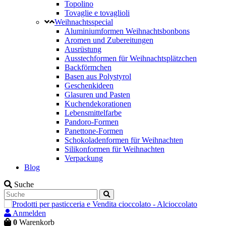
Topolino
Tovaglie e tovaglioli
Weihnachtsspecial
Aluminiumformen Weihnachtsbonbons
Aromen und Zubereitungen
Ausrüstung
Ausstechformen für Weihnachtsplätzchen
Backförmchen
Basen aus Polystyrol
Geschenkideen
Glasuren und Pasten
Kuchendekorationen
Lebensmittelfarbe
Pandoro-Formen
Panettone-Formen
Schokoladenformen für Weihnachten
Silikonformen für Weihnachten
Verpackung
Blog
Suche
Anmelden
0
Warenkorb