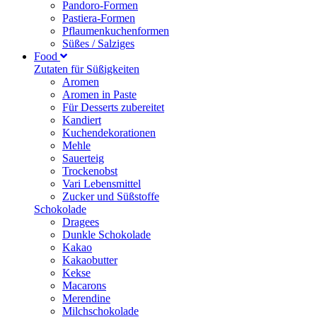
Pandoro-Formen
Pastiera-Formen
Pflaumenkuchenformen
Süßes / Salziges
Food
Zutaten für Süßigkeiten
Aromen
Aromen in Paste
Für Desserts zubereitet
Kandiert
Kuchendekorationen
Mehle
Sauerteig
Trockenobst
Vari Lebensmittel
Zucker und Süßstoffe
Schokolade
Dragees
Dunkle Schokolade
Kakao
Kakaobutter
Kekse
Macarons
Merendine
Milchschokolade