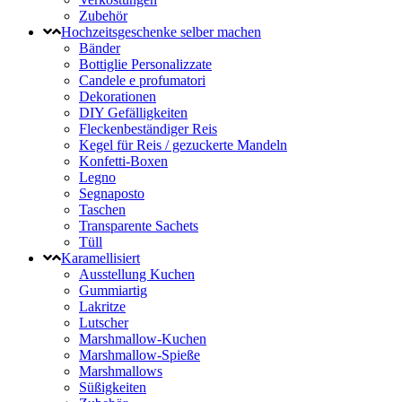
Zubehör
Hochzeitsgeschenke selber machen
Bänder
Bottiglie Personalizzate
Candele e profumatori
Dekorationen
DIY Gefälligkeiten
Fleckenbeständiger Reis
Kegel für Reis / gezuckerte Mandeln
Konfetti-Boxen
Legno
Segnaposto
Taschen
Transparente Sachets
Tüll
Karamellisiert
Ausstellung Kuchen
Gummiartig
Lakritze
Lutscher
Marshmallow-Kuchen
Marshmallow-Spieße
Marshmallows
Süßigkeiten