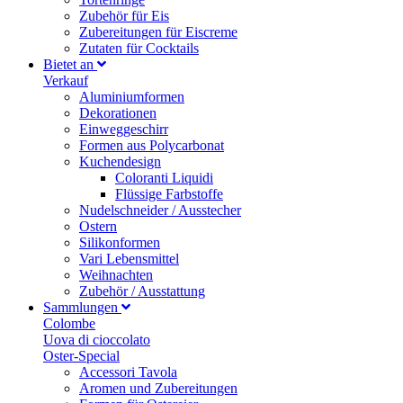
Zubehör für Eis
Zubereitungen für Eiscreme
Zutaten für Cocktails
Bietet an
Verkauf
Aluminiumformen
Dekorationen
Einweggeschirr
Formen aus Polycarbonat
Kuchendesign
Coloranti Liquidi
Flüssige Farbstoffe
Nudelschneider / Ausstecher
Ostern
Silikonformen
Vari Lebensmittel
Weihnachten
Zubehör / Ausstattung
Sammlungen
Colombe
Uova di cioccolato
Oster-Special
Accessori Tavola
Aromen und Zubereitungen