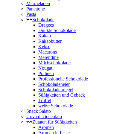
Marmeladen
Panettone
Pasta
Schokolade
Dragees
Dunkle Schokolade
Kakao
Kakaobutter
Kekse
Macarons
Merendine
Milchschokolade
Nougat
Pralinen
Professionelle Schokolade
Schokoladeneier
Schokoladenriegel
Süßigkeiten und Gebäck
Trüffel
weiße Schokolade
Snack Salato
Uova di cioccolato
Zutaten für Süßigkeiten
Aromen
Aromen in Paste