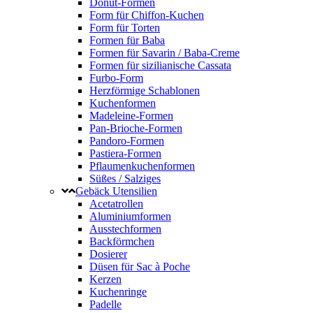
Donut-Formen
Form für Chiffon-Kuchen
Form für Torten
Formen für Baba
Formen für Savarin / Baba-Creme
Formen für sizilianische Cassata
Furbo-Form
Herzförmige Schablonen
Kuchenformen
Madeleine-Formen
Pan-Brioche-Formen
Pandoro-Formen
Pastiera-Formen
Pflaumenkuchenformen
Süßes / Salziges
Gebäck Utensilien
Acetatrollen
Aluminiumformen
Ausstechformen
Backförmchen
Dosierer
Düsen für Sac à Poche
Kerzen
Kuchenringe
Padelle