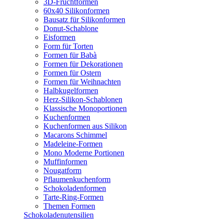
3D-Fruchtformen
60x40 Silikonformen
Bausatz für Silikonformen
Donut-Schablone
Eisformen
Form für Torten
Formen für Babà
Formen für Dekorationen
Formen für Ostern
Formen für Weihnachten
Halbkugelformen
Herz-Silikon-Schablonen
Klassische Monoportionen
Kuchenformen
Kuchenformen aus Silikon
Macarons Schimmel
Madeleine-Formen
Mono Moderne Portionen
Muffinformen
Nougatform
Pflaumenkuchenform
Schokoladenformen
Tarte-Ring-Formen
Themen Formen
Schokoladenutensilien