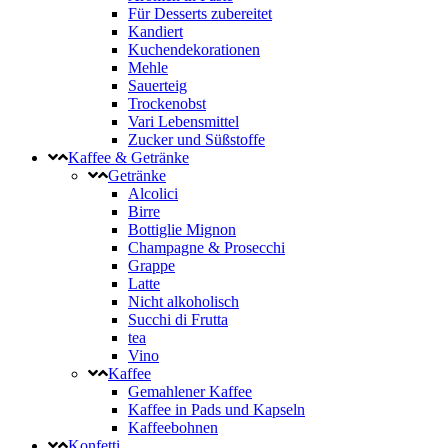
Für Desserts zubereitet
Kandiert
Kuchendekorationen
Mehle
Sauerteig
Trockenobst
Vari Lebensmittel
Zucker und Süßstoffe
Kaffee & Getränke
Getränke
Alcolici
Birre
Bottiglie Mignon
Champagne & Prosecchi
Grappe
Latte
Nicht alkoholisch
Succhi di Frutta
tea
Vino
Kaffee
Gemahlener Kaffee
Kaffee in Pads und Kapseln
Kaffeebohnen
Konfetti