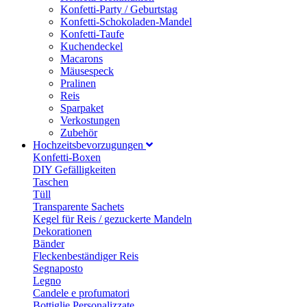
Konfetti-Party / Geburtstag
Konfetti-Schokoladen-Mandel
Konfetti-Taufe
Kuchendeckel
Macarons
Mäusespeck
Pralinen
Reis
Sparpaket
Verkostungen
Zubehör
Hochzeitsbevorzugungen
Konfetti-Boxen
DIY Gefälligkeiten
Taschen
Tüll
Transparente Sachets
Kegel für Reis / gezuckerte Mandeln
Dekorationen
Bänder
Fleckenbeständiger Reis
Segnaposto
Legno
Candele e profumatori
Bottiglie Personalizzate