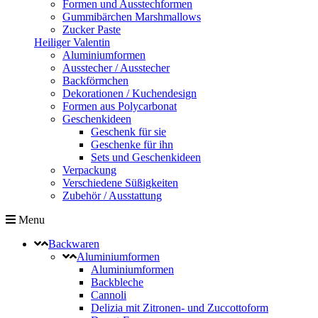
Formen und Ausstechformen
Gummibärchen Marshmallows
Zucker Paste
Heiliger Valentin
Aluminiumformen
Ausstecher / Ausstecher
Backförmchen
Dekorationen / Kuchendesign
Formen aus Polycarbonat
Geschenkideen
Geschenk für sie
Geschenke für ihn
Sets und Geschenkideen
Verpackung
Verschiedene Süßigkeiten
Zubehör / Ausstattung
Menu
Backwaren
Aluminiumformen
Aluminiumformen
Backbleche
Cannoli
Delizia mit Zitronen- und Zuccottoform