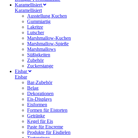
Karamellisiert
Karamellisiert
Ausstellung Kuchen
Gummiartig
Lakritze
Lutscher
Marshmallow-Kuchen
Marshmallow-Spieße
Marshmallows
Süßigkeiten
Zubehör
Zuckerstange
Eisbar
Eisbar
Bar-Zubehör
Belag
Dekorationen
Eis-Displays
Eisformen
Formen für Eistorten
Getränke
Kegel für Eis
Paste für Eiscreme
Produkte für Eisdielen
Tortenringe