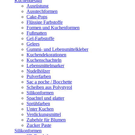
Kuchendesign
Ausrüstung
Ausstechformen
Cake-Pops
Flüssige Farbstoffe
Formen und Kuchenformen
Fußmatten
Gel-Farbstoffe
Gelees
Gummi- und Lebensmittelkleber
Kuchendekorationen
Kuchenschachteln
Lebensmittelmarker
Nudelhölzer
Pulverfarben
Sac a poche / Bocchette
Scheiben aus Polystyrol
Silikonformen
Spachtel und glatter
Sprühfarben
Unter Kuchen
Verdickungsmittel
Zubehör für Blumen
Zucker Paste
Silikonformen