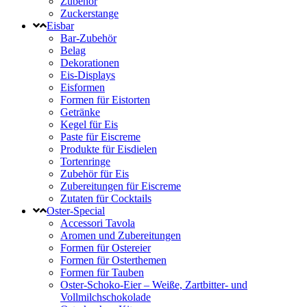
Zubehör
Zuckerstange
Eisbar
Bar-Zubehör
Belag
Dekorationen
Eis-Displays
Eisformen
Formen für Eistorten
Getränke
Kegel für Eis
Paste für Eiscreme
Produkte für Eisdielen
Tortenringe
Zubehör für Eis
Zubereitungen für Eiscreme
Zutaten für Cocktails
Oster-Special
Accessori Tavola
Aromen und Zubereitungen
Formen für Ostereier
Formen für Osterthemen
Formen für Tauben
Oster-Schoko-Eier – Weiße, Zartbitter- und
Vollmilchschokolade