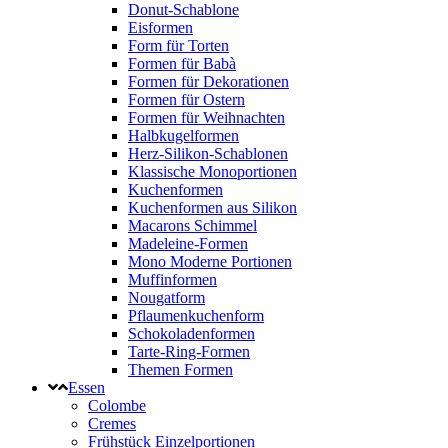
Donut-Schablone
Eisformen
Form für Torten
Formen für Babà
Formen für Dekorationen
Formen für Ostern
Formen für Weihnachten
Halbkugelformen
Herz-Silikon-Schablonen
Klassische Monoportionen
Kuchenformen
Kuchenformen aus Silikon
Macarons Schimmel
Madeleine-Formen
Mono Moderne Portionen
Muffinformen
Nougatform
Pflaumenkuchenform
Schokoladenformen
Tarte-Ring-Formen
Themen Formen
Essen
Colombe
Cremes
Frühstück Einzelportionen