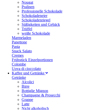
Nougat
Pralinen
Professionelle Schokolade
Schokoladeneier
Schokoladenriegel
Süßigkeiten und Gebäck
Trüffel
weiße Schokolade
Marmeladen
Panettone
Pasta
Snack Salato
Cremes
Frühstück Einzelportionen
Colombe
Uova di cioccolato
Kaffee und Getränke
Getränke
Alcolici
Birre
Bottiglie Mignon
Champagne & Prosecchi
Grappe
Latte
Nicht alkoholisch