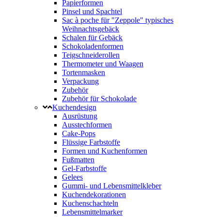
Papierformen
Pinsel und Spachtel
Sac à poche für "Zeppole" typisches
Weihnachtsgebäck
Schalen für Gebäck
Schokoladenformen
Teigschneiderollen
Thermometer und Waagen
Tortenmasken
Verpackung
Zubehör
Zubehör für Schokolade
Kuchendesign
Ausrüstung
Ausstechformen
Cake-Pops
Flüssige Farbstoffe
Formen und Kuchenformen
Fußmatten
Gel-Farbstoffe
Gelees
Gummi- und Lebensmittelkleber
Kuchendekorationen
Kuchenschachteln
Lebensmittelmarker