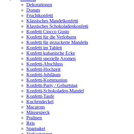
Dekorationen
Donuts
Fruchtkonfetti
Klassisches Mandelkonfetti
Klassisches Schokoladenkonfetti
Konfetti Ciocco Gusto
Konfetti für die Verlobung
Konfetti für gezuckerte Mandeln
Konfetti im Tablett
Konfetti kubanische Ecke
Konfetti spezielle Aromen
Konfetti-Abschluss
Konfetti-Hochzeit
Konfetti-Jubiläum
Konfetti-Kommunion
Konfetti-Party / Geburtstag
Konfetti-Schokoladen-Mandel
Konfetti-Taufe
Kuchendeckel
Macarons
Mäusespeck
Pralinen
Reis
Sparpaket
Verkostungen