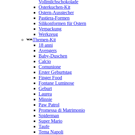
Vollmilchschokolade
Osterkuchen-Kit
Ostern-Ausstecher
Pastiera-Formen
Silikonformen für Ostern
Verpackung
Werkzeug
Themen-Kit
18 anni
Avengers
Baby-Duschen
Calcio
Comunione
Erster Geburtstag
Finger Food
Fontane Luminose
Geburt
Laurea
Minnie
Paw Patrol
Promessa di Matrimonio
Spiderman
Super Mario
Taufe
Tema Napoli