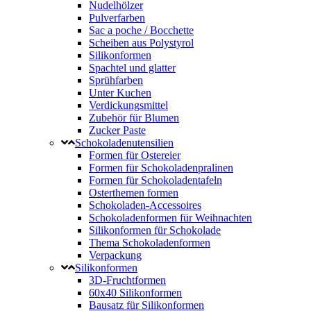
Nudelhölzer
Pulverfarben
Sac a poche / Bocchette
Scheiben aus Polystyrol
Silikonformen
Spachtel und glatter
Sprühfarben
Unter Kuchen
Verdickungsmittel
Zubehör für Blumen
Zucker Paste
Schokoladenutensilien
Formen für Ostereier
Formen für Schokoladenpralinen
Formen für Schokoladentafeln
Osterthemen formen
Schokoladen-Accessoires
Schokoladenformen für Weihnachten
Silikonformen für Schokolade
Thema Schokoladenformen
Verpackung
Silikonformen
3D-Fruchtformen
60x40 Silikonformen
Bausatz für Silikonformen