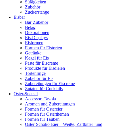
Süßigkeiten
Zubehör
Zuckerstange
Eisbar
Bar-Zubehör
Belag
Dekorationen
Eis-Displays
Eisformen
Formen für Eistorten
Getränke
Kegel für Eis
Paste für Eiscreme
Produkte für Eisdielen
Tortenringe
Zubehör für Eis
Zubereitungen für Eiscreme
Zutaten für Cocktails
Oster-Special
Accessori Tavola
Aromen und Zubereitungen
Formen für Ostereier
Formen für Osterthemen
Formen für Tauben
Oster-Schoko-Eier – Weiße, Zartbitter- und