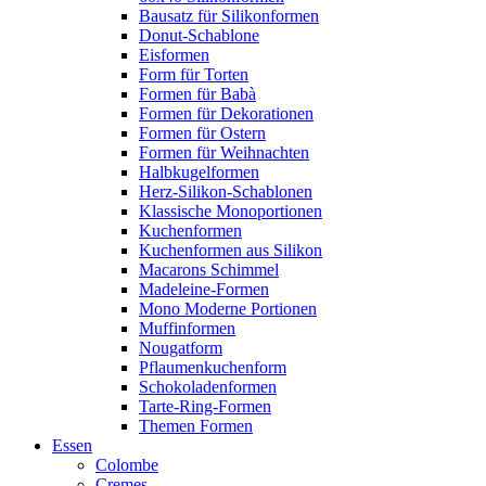
Bausatz für Silikonformen
Donut-Schablone
Eisformen
Form für Torten
Formen für Babà
Formen für Dekorationen
Formen für Ostern
Formen für Weihnachten
Halbkugelformen
Herz-Silikon-Schablonen
Klassische Monoportionen
Kuchenformen
Kuchenformen aus Silikon
Macarons Schimmel
Madeleine-Formen
Mono Moderne Portionen
Muffinformen
Nougatform
Pflaumenkuchenform
Schokoladenformen
Tarte-Ring-Formen
Themen Formen
Essen
Colombe
Cremes