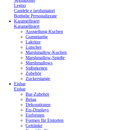
Segnaposto
Legno
Candele e profumatori
Bottiglie Personalizzate
Karamellisiert
Karamellisiert
Ausstellung Kuchen
Gummiartig
Lakritze
Lutscher
Marshmallow-Kuchen
Marshmallow-Spieße
Marshmallows
Süßigkeiten
Zubehör
Zuckerstange
Eisbar
Eisbar
Bar-Zubehör
Belag
Dekorationen
Eis-Displays
Eisformen
Formen für Eistorten
Getränke