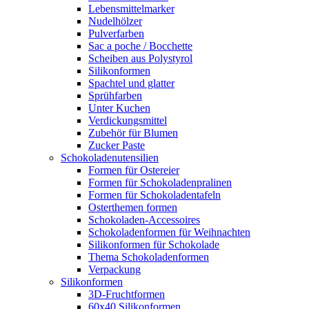
Lebensmittelmarker
Nudelhölzer
Pulverfarben
Sac a poche / Bocchette
Scheiben aus Polystyrol
Silikonformen
Spachtel und glatter
Sprühfarben
Unter Kuchen
Verdickungsmittel
Zubehör für Blumen
Zucker Paste
Schokoladenutensilien
Formen für Ostereier
Formen für Schokoladenpralinen
Formen für Schokoladentafeln
Osterthemen formen
Schokoladen-Accessoires
Schokoladenformen für Weihnachten
Silikonformen für Schokolade
Thema Schokoladenformen
Verpackung
Silikonformen
3D-Fruchtformen
60x40 Silikonformen