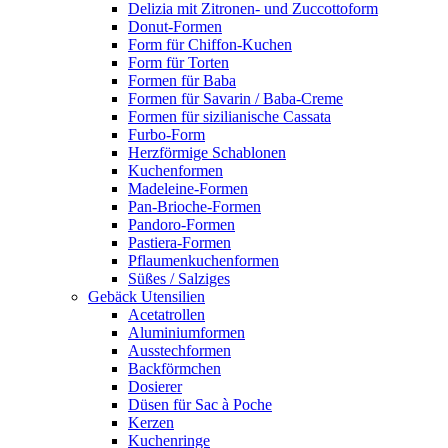
Delizia mit Zitronen- und Zuccottoform
Donut-Formen
Form für Chiffon-Kuchen
Form für Torten
Formen für Baba
Formen für Savarin / Baba-Creme
Formen für sizilianische Cassata
Furbo-Form
Herzförmige Schablonen
Kuchenformen
Madeleine-Formen
Pan-Brioche-Formen
Pandoro-Formen
Pastiera-Formen
Pflaumenkuchenformen
Süßes / Salziges
Gebäck Utensilien
Acetatrollen
Aluminiumformen
Ausstechformen
Backförmchen
Dosierer
Düsen für Sac à Poche
Kerzen
Kuchenringe