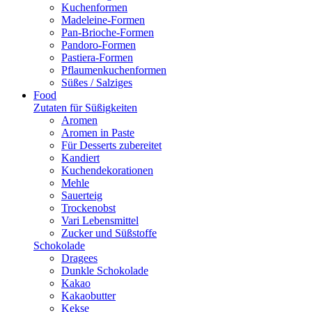
Kuchenformen
Madeleine-Formen
Pan-Brioche-Formen
Pandoro-Formen
Pastiera-Formen
Pflaumenkuchenformen
Süßes / Salziges
Food
Zutaten für Süßigkeiten
Aromen
Aromen in Paste
Für Desserts zubereitet
Kandiert
Kuchendekorationen
Mehle
Sauerteig
Trockenobst
Vari Lebensmittel
Zucker und Süßstoffe
Schokolade
Dragees
Dunkle Schokolade
Kakao
Kakaobutter
Kekse