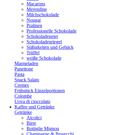
Macarons
Merendine
Milchschokolade
Nougat
Pralinen
Professionelle Schokolade
Schokoladeneier
Schokoladenriegel
Süßigkeiten und Gebäck
Trüffel
weiße Schokolade
Marmeladen
Panettone
Pasta
Snack Salato
Cremes
Frühstück Einzelportionen
Colombe
Uova di cioccolato
Kaffee und Getränke
Getränke
Alcolici
Birre
Bottiglie Mignon
Champagne & Prosecchi