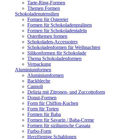
Tarte-Ring-Formen
Themen Formen
Schokoladenutensilien
Formen für Ostereier
Formen für Schokoladenpralinen
Formen für Schokoladentafeln
Osterthemen formen
Schokoladen-Accessoires
Schokoladenformen für Weihnachten
Silikonformen für Schokolade
Thema Schokoladenformen
Verpackung
Aluminiumformen
Aluminiumformen
Backbleche
Cannoli
Delizia mit Zitronen- und Zuccottoform
Donut-Formen
Form für Chiffon-Kuchen
Form für Torten
Formen für Baba
Formen für Savarin / Baba-Creme
Formen für sizilianische Cassata
Furbo-Form
Herzförmige Schablonen