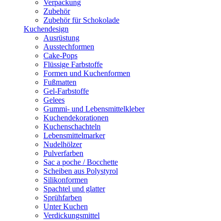
Verpackung
Zubehör
Zubehör für Schokolade
Kuchendesign
Ausrüstung
Ausstechformen
Cake-Pops
Flüssige Farbstoffe
Formen und Kuchenformen
Fußmatten
Gel-Farbstoffe
Gelees
Gummi- und Lebensmittelkleber
Kuchendekorationen
Kuchenschachteln
Lebensmittelmarker
Nudelhölzer
Pulverfarben
Sac a poche / Bocchette
Scheiben aus Polystyrol
Silikonformen
Spachtel und glatter
Sprühfarben
Unter Kuchen
Verdickungsmittel