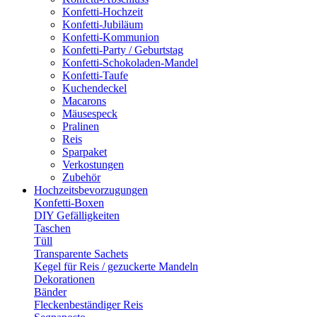
Konfetti-Hochzeit
Konfetti-Jubiläum
Konfetti-Kommunion
Konfetti-Party / Geburtstag
Konfetti-Schokoladen-Mandel
Konfetti-Taufe
Kuchendeckel
Macarons
Mäusespeck
Pralinen
Reis
Sparpaket
Verkostungen
Zubehör
Hochzeitsbevorzugungen
Konfetti-Boxen
DIY Gefälligkeiten
Taschen
Tüll
Transparente Sachets
Kegel für Reis / gezuckerte Mandeln
Dekorationen
Bänder
Fleckenbeständiger Reis