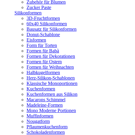
Zubehör für Blumen
Zucker Paste
Silikonformen
3D-Fruchtformen
60x40 Silikonformen
Bausatz für Silikonformen
Donut-Schablone
Eisformen
Form für Torten
Formen für Babà
Formen für Dekorationen
Formen für Ostern
Formen für Weihnachten
Halbkugelformen
Herz-Silikon-Schablonen
Klassische Monoportionen
Kuchenformen
Kuchenformen aus Silikon
Macarons Schimmel
Madeleine-Formen
Mono Moderne Portionen
Muffinformen
Nougatform
Pflaumenkuchenform
Schokoladenformen