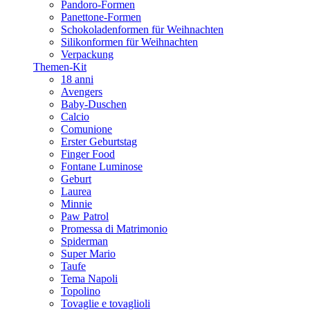
Pandoro-Formen
Panettone-Formen
Schokoladenformen für Weihnachten
Silikonformen für Weihnachten
Verpackung
Themen-Kit
18 anni
Avengers
Baby-Duschen
Calcio
Comunione
Erster Geburtstag
Finger Food
Fontane Luminose
Geburt
Laurea
Minnie
Paw Patrol
Promessa di Matrimonio
Spiderman
Super Mario
Taufe
Tema Napoli
Topolino
Tovaglie e tovaglioli