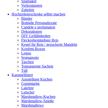
Sparpaket
Verkostungen
Zubehör
Hochzeitsgeschenke selber machen
Bänder
Bottiglie Personalizzate
Candele e profumatori
Dekorationen
DIY Gefälligkeiten
Fleckenbeständiger Reis
Kegel für Reis / gezuckerte Mandeln
Konfetti-Boxen
Legno
Segnaposto
Taschen
Transparente Sachets
Tüll
Karamellisiert
Ausstellung Kuchen
Gummiartig
Lakritze
Lutscher
Marshmallow-Kuchen
Marshmallow-Spieße
Marshmallows