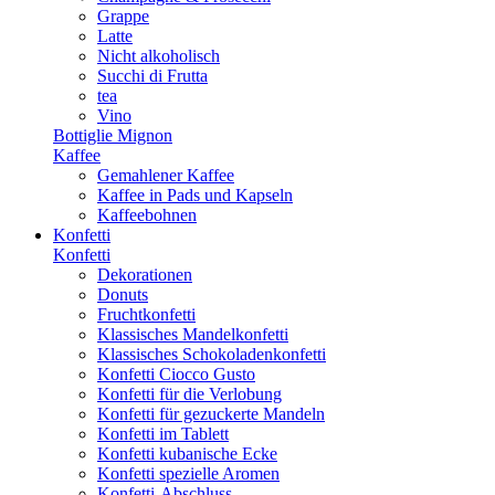
Grappe
Latte
Nicht alkoholisch
Succhi di Frutta
tea
Vino
Bottiglie Mignon
Kaffee
Gemahlener Kaffee
Kaffee in Pads und Kapseln
Kaffeebohnen
Konfetti
Konfetti
Dekorationen
Donuts
Fruchtkonfetti
Klassisches Mandelkonfetti
Klassisches Schokoladenkonfetti
Konfetti Ciocco Gusto
Konfetti für die Verlobung
Konfetti für gezuckerte Mandeln
Konfetti im Tablett
Konfetti kubanische Ecke
Konfetti spezielle Aromen
Konfetti-Abschluss