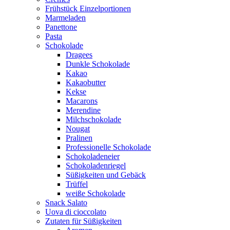
Frühstück Einzelportionen
Marmeladen
Panettone
Pasta
Schokolade
Dragees
Dunkle Schokolade
Kakao
Kakaobutter
Kekse
Macarons
Merendine
Milchschokolade
Nougat
Pralinen
Professionelle Schokolade
Schokoladeneier
Schokoladenriegel
Süßigkeiten und Gebäck
Trüffel
weiße Schokolade
Snack Salato
Uova di cioccolato
Zutaten für Süßigkeiten