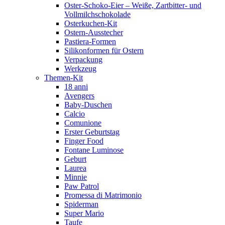
Oster-Schoko-Eier – Weiße, Zartbitter- und
Vollmilchschokolade
Osterkuchen-Kit
Ostern-Ausstecher
Pastiera-Formen
Silikonformen für Ostern
Verpackung
Werkzeug
Themen-Kit
18 anni
Avengers
Baby-Duschen
Calcio
Comunione
Erster Geburtstag
Finger Food
Fontane Luminose
Geburt
Laurea
Minnie
Paw Patrol
Promessa di Matrimonio
Spiderman
Super Mario
Taufe