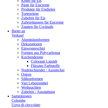
Kegel für Eis
Paste für Eiscreme
Produkte für Eisdielen
Tortenringe
Zubehör für Eis
Zubereitungen für Eiscreme
Zutaten für Cocktails
Bietet an
Verkauf
Aluminiumformen
Dekorationen
Einweggeschirr
Formen aus Polycarbonat
Kuchendesign
Coloranti Liquidi
Flüssige Farbstoffe
Nudelschneider / Ausstecher
Ostern
Silikonformen
Vari Lebensmittel
Weihnachten
Zubehör / Ausstattung
Sammlungen
Colombe
Uova di cioccolato