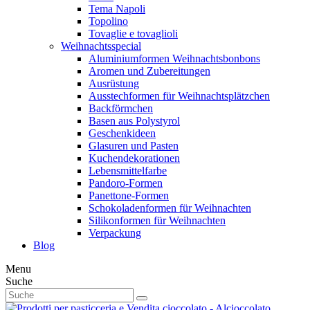
Tema Napoli
Topolino
Tovaglie e tovaglioli
Weihnachtsspecial
Aluminiumformen Weihnachtsbonbons
Aromen und Zubereitungen
Ausrüstung
Ausstechformen für Weihnachtsplätzchen
Backförmchen
Basen aus Polystyrol
Geschenkideen
Glasuren und Pasten
Kuchendekorationen
Lebensmittelfarbe
Pandoro-Formen
Panettone-Formen
Schokoladenformen für Weihnachten
Silikonformen für Weihnachten
Verpackung
Blog
Menu
Suche