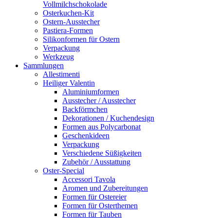
Vollmilchschokolade
Osterkuchen-Kit
Ostern-Ausstecher
Pastiera-Formen
Silikonformen für Ostern
Verpackung
Werkzeug
Sammlungen
Allestimenti
Heiliger Valentin
Aluminiumformen
Ausstecher / Ausstecher
Backförmchen
Dekorationen / Kuchendesign
Formen aus Polycarbonat
Geschenkideen
Verpackung
Verschiedene Süßigkeiten
Zubehör / Ausstattung
Oster-Special
Accessori Tavola
Aromen und Zubereitungen
Formen für Ostereier
Formen für Osterthemen
Formen für Tauben