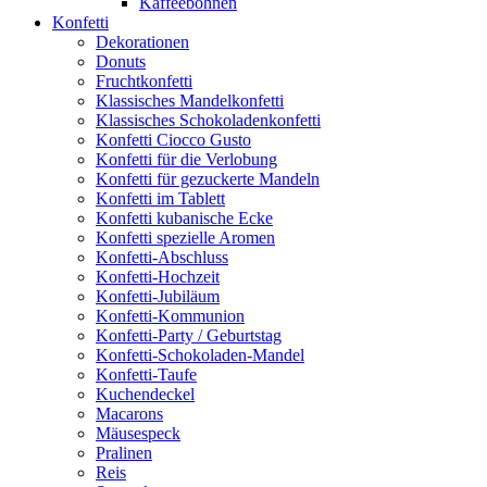
Kaffeebohnen
Konfetti
Dekorationen
Donuts
Fruchtkonfetti
Klassisches Mandelkonfetti
Klassisches Schokoladenkonfetti
Konfetti Ciocco Gusto
Konfetti für die Verlobung
Konfetti für gezuckerte Mandeln
Konfetti im Tablett
Konfetti kubanische Ecke
Konfetti spezielle Aromen
Konfetti-Abschluss
Konfetti-Hochzeit
Konfetti-Jubiläum
Konfetti-Kommunion
Konfetti-Party / Geburtstag
Konfetti-Schokoladen-Mandel
Konfetti-Taufe
Kuchendeckel
Macarons
Mäusespeck
Pralinen
Reis