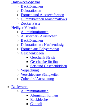
Halloween-Spezial
Backförmchen
Dekorationen
Formen und Ausstechformen
Gummibärchen Marshmallows
Zucker Paste
Heiliger Valentin
Aluminiumformen
Ausstecher / Ausstecher
Backförmchen
Dekorationen / Kuchendesign
Formen aus Polycarbonat
Geschenkideen
Geschenk für sie
Geschenke für ihn
Sets und Geschenkideen
Verpackung
Verschiedene Süßigkeiten
Zubehör / Ausstattung
Backwaren
Aluminiumformen
Aluminiumformen
Backbleche
Cannoli