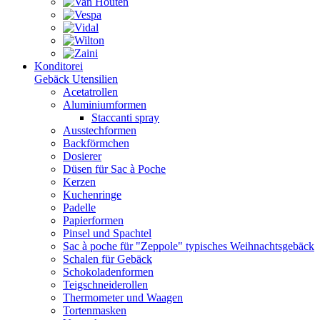
Konditorei
Gebäck Utensilien
Acetatrollen
Aluminiumformen
Staccanti spray
Ausstechformen
Backförmchen
Dosierer
Düsen für Sac à Poche
Kerzen
Kuchenringe
Padelle
Papierformen
Pinsel und Spachtel
Sac à poche für "Zeppole" typisches Weihnachtsgebäck
Schalen für Gebäck
Schokoladenformen
Teigschneiderollen
Thermometer und Waagen
Tortenmasken