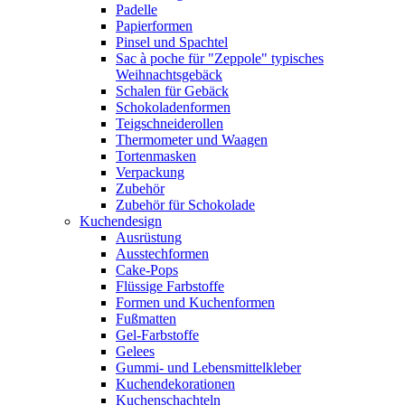
Padelle
Papierformen
Pinsel und Spachtel
Sac à poche für "Zeppole" typisches
Weihnachtsgebäck
Schalen für Gebäck
Schokoladenformen
Teigschneiderollen
Thermometer und Waagen
Tortenmasken
Verpackung
Zubehör
Zubehör für Schokolade
Kuchendesign
Ausrüstung
Ausstechformen
Cake-Pops
Flüssige Farbstoffe
Formen und Kuchenformen
Fußmatten
Gel-Farbstoffe
Gelees
Gummi- und Lebensmittelkleber
Kuchendekorationen
Kuchenschachteln