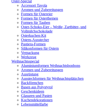
Oster-Special
Accessori Tavola
Aromen und Zubereitungen
Formen für Ostereier
Formen für Osterthemen
Formen für Tauben
Oster-Schoko-Eier – Weiße, Zartbitter- und
Vollmilchschokolade
Osterkuchen-Kit
Ostern-Ausstecher
Pastiera-Formen
Silikonformen für Ostern
Verpackung
Werkzeug
Weihnachtsspecial
Aluminiumformen Weihnachtsbonbons
Aromen und Zubereitungen
Ausrüstung
Ausstechformen für Weihnachtsplätzchen
Backförmchen
Basen aus Polystyrol
Geschenkideen
Glasuren und Pasten
Kuchendekorationen
Lebensmittelfarbe