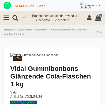
Deutsch
SENDUNG ab 10,89 €
0
Startseite
Karamellisiert
Gummiartig
Vidal Gummibonbons Glänzende
Cola-Flaschen 1 kg
-10%
Vidal Gummibonbons
Glänzende Cola-Flaschen
1 kg
Vidal
Artikel-Nr.
VDGM76136
In 2 Tagen geliefert