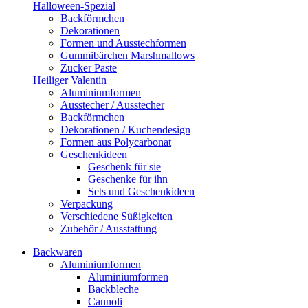
Halloween-Spezial
Backförmchen
Dekorationen
Formen und Ausstechformen
Gummibärchen Marshmallows
Zucker Paste
Heiliger Valentin
Aluminiumformen
Ausstecher / Ausstecher
Backförmchen
Dekorationen / Kuchendesign
Formen aus Polycarbonat
Geschenkideen
Geschenk für sie
Geschenke für ihn
Sets und Geschenkideen
Verpackung
Verschiedene Süßigkeiten
Zubehör / Ausstattung
Backwaren
Aluminiumformen
Aluminiumformen
Backbleche
Cannoli