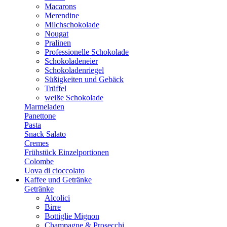
Macarons
Merendine
Milchschokolade
Nougat
Pralinen
Professionelle Schokolade
Schokoladeneier
Schokoladenriegel
Süßigkeiten und Gebäck
Trüffel
weiße Schokolade
Marmeladen
Panettone
Pasta
Snack Salato
Cremes
Frühstück Einzelportionen
Colombe
Uova di cioccolato
Kaffee und Getränke
Getränke
Alcolici
Birre
Bottiglie Mignon
Champagne & Prosecchi