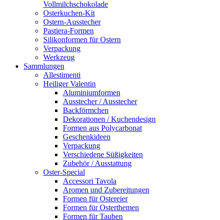
Vollmilchschokolade
Osterkuchen-Kit
Ostern-Ausstecher
Pastiera-Formen
Silikonformen für Ostern
Verpackung
Werkzeug
Sammlungen
Allestimenti
Heiliger Valentin
Aluminiumformen
Ausstecher / Ausstecher
Backförmchen
Dekorationen / Kuchendesign
Formen aus Polycarbonat
Geschenkideen
Verpackung
Verschiedene Süßigkeiten
Zubehör / Ausstattung
Oster-Special
Accessori Tavola
Aromen und Zubereitungen
Formen für Ostereier
Formen für Osterthemen
Formen für Tauben