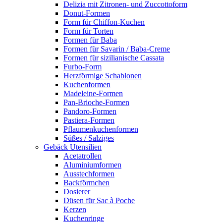
Delizia mit Zitronen- und Zuccottoform
Donut-Formen
Form für Chiffon-Kuchen
Form für Torten
Formen für Baba
Formen für Savarin / Baba-Creme
Formen für sizilianische Cassata
Furbo-Form
Herzförmige Schablonen
Kuchenformen
Madeleine-Formen
Pan-Brioche-Formen
Pandoro-Formen
Pastiera-Formen
Pflaumenkuchenformen
Süßes / Salziges
Gebäck Utensilien
Acetatrollen
Aluminiumformen
Ausstechformen
Backförmchen
Dosierer
Düsen für Sac à Poche
Kerzen
Kuchenringe