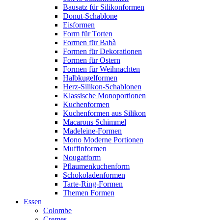
Bausatz für Silikonformen
Donut-Schablone
Eisformen
Form für Torten
Formen für Babà
Formen für Dekorationen
Formen für Ostern
Formen für Weihnachten
Halbkugelformen
Herz-Silikon-Schablonen
Klassische Monoportionen
Kuchenformen
Kuchenformen aus Silikon
Macarons Schimmel
Madeleine-Formen
Mono Moderne Portionen
Muffinformen
Nougatform
Pflaumenkuchenform
Schokoladenformen
Tarte-Ring-Formen
Themen Formen
Essen
Colombe
Cremes