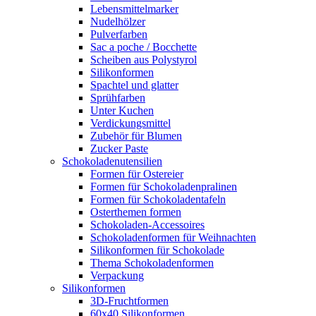
Lebensmittelmarker
Nudelhölzer
Pulverfarben
Sac a poche / Bocchette
Scheiben aus Polystyrol
Silikonformen
Spachtel und glatter
Sprühfarben
Unter Kuchen
Verdickungsmittel
Zubehör für Blumen
Zucker Paste
Schokoladenutensilien
Formen für Ostereier
Formen für Schokoladenpralinen
Formen für Schokoladentafeln
Osterthemen formen
Schokoladen-Accessoires
Schokoladenformen für Weihnachten
Silikonformen für Schokolade
Thema Schokoladenformen
Verpackung
Silikonformen
3D-Fruchtformen
60x40 Silikonformen