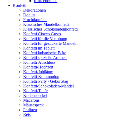
Kaffeebohnen
Konfetti
Dekorationen
Donuts
Fruchtkonfetti
Klassisches Mandelkonfetti
Klassisches Schokoladenkonfetti
Konfetti Ciocco Gusto
Konfetti für die Verlobung
Konfetti für gezuckerte Mandeln
Konfetti im Tablett
Konfetti kubanische Ecke
Konfetti spezielle Aromen
Konfetti-Abschluss
Konfetti-Hochzeit
Konfetti-Jubiläum
Konfetti-Kommunion
Konfetti-Party / Geburtstag
Konfetti-Schokoladen-Mandel
Konfetti-Taufe
Kuchendeckel
Macarons
Mäusespeck
Pralinen
Reis