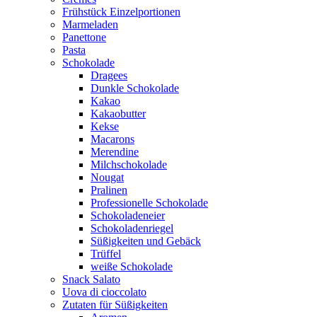
Frühstück Einzelportionen
Marmeladen
Panettone
Pasta
Schokolade
Dragees
Dunkle Schokolade
Kakao
Kakaobutter
Kekse
Macarons
Merendine
Milchschokolade
Nougat
Pralinen
Professionelle Schokolade
Schokoladeneier
Schokoladenriegel
Süßigkeiten und Gebäck
Trüffel
weiße Schokolade
Snack Salato
Uova di cioccolato
Zutaten für Süßigkeiten