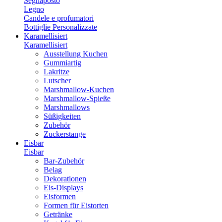
Segnaposto
Legno
Candele e profumatori
Bottiglie Personalizzate
Karamellisiert
Karamellisiert
Ausstellung Kuchen
Gummiartig
Lakritze
Lutscher
Marshmallow-Kuchen
Marshmallow-Spieße
Marshmallows
Süßigkeiten
Zubehör
Zuckerstange
Eisbar
Eisbar
Bar-Zubehör
Belag
Dekorationen
Eis-Displays
Eisformen
Formen für Eistorten
Getränke