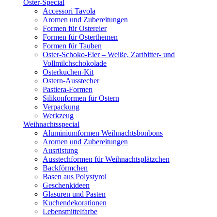
Oster-Special
Accessori Tavola
Aromen und Zubereitungen
Formen für Ostereier
Formen für Osterthemen
Formen für Tauben
Oster-Schoko-Eier – Weiße, Zartbitter- und
Vollmilchschokolade
Osterkuchen-Kit
Ostern-Ausstecher
Pastiera-Formen
Silikonformen für Ostern
Verpackung
Werkzeug
Weihnachtsspecial
Aluminiumformen Weihnachtsbonbons
Aromen und Zubereitungen
Ausrüstung
Ausstechformen für Weihnachtsplätzchen
Backförmchen
Basen aus Polystyrol
Geschenkideen
Glasuren und Pasten
Kuchendekorationen
Lebensmittelfarbe