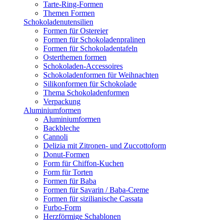
Tarte-Ring-Formen
Themen Formen
Schokoladenutensilien
Formen für Ostereier
Formen für Schokoladenpralinen
Formen für Schokoladentafeln
Osterthemen formen
Schokoladen-Accessoires
Schokoladenformen für Weihnachten
Silikonformen für Schokolade
Thema Schokoladenformen
Verpackung
Aluminiumformen
Aluminiumformen
Backbleche
Cannoli
Delizia mit Zitronen- und Zuccottoform
Donut-Formen
Form für Chiffon-Kuchen
Form für Torten
Formen für Baba
Formen für Savarin / Baba-Creme
Formen für sizilianische Cassata
Furbo-Form
Herzförmige Schablonen