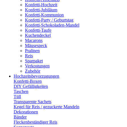
Konfetti-Hochzeit
Konfetti-Jubiläum
Konfetti-Kommunion
Konfetti-Party / Geburtstag
Konfetti-Schokoladen-Mandel
Konfetti-Taufe
Kuchendeckel
Macarons
Mäusespeck
Pralinen
Reis
Sparpaket
Verkostungen
Zubehör
Hochzeitsbevorzugungen
Konfetti-Boxen
DIY Gefälligkeiten
Taschen
Tüll
Transparente Sachets
Kegel für Reis / gezuckerte Mandeln
Dekorationen
Bänder
Fleckenbeständiger Reis