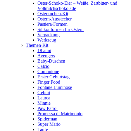
Oster-Schoko-Eier – Weiße, Zartbitter- und
Vollmilchschokolade
Osterkuchen-Kit
Ostern-Ausstecher
Pastiera-Formen
Silikonformen für Ostern
Verpackung
Werkzeug
Themen-Kit
18 anni
Avengers
Baby-Duschen
Calcio
Comunione
Erster Geburtstag
Finger Food
Fontane Luminose
Geburt
Laurea
Minnie
Paw Patrol
Promessa di Matrimonio
Spiderman
Super Mario
Taufe