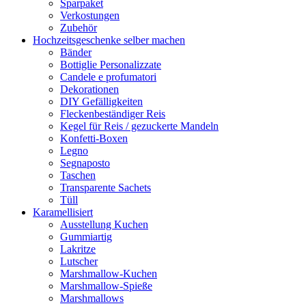
Sparpaket
Verkostungen
Zubehör
Hochzeitsgeschenke selber machen
Bänder
Bottiglie Personalizzate
Candele e profumatori
Dekorationen
DIY Gefälligkeiten
Fleckenbeständiger Reis
Kegel für Reis / gezuckerte Mandeln
Konfetti-Boxen
Legno
Segnaposto
Taschen
Transparente Sachets
Tüll
Karamellisiert
Ausstellung Kuchen
Gummiartig
Lakritze
Lutscher
Marshmallow-Kuchen
Marshmallow-Spieße
Marshmallows