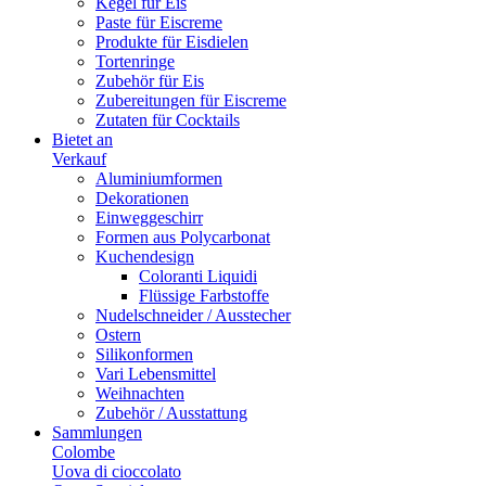
Kegel für Eis
Paste für Eiscreme
Produkte für Eisdielen
Tortenringe
Zubehör für Eis
Zubereitungen für Eiscreme
Zutaten für Cocktails
Bietet an
Verkauf
Aluminiumformen
Dekorationen
Einweggeschirr
Formen aus Polycarbonat
Kuchendesign
Coloranti Liquidi
Flüssige Farbstoffe
Nudelschneider / Ausstecher
Ostern
Silikonformen
Vari Lebensmittel
Weihnachten
Zubehör / Ausstattung
Sammlungen
Colombe
Uova di cioccolato