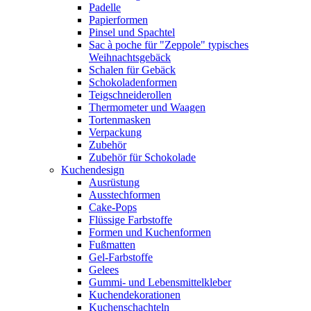
Padelle
Papierformen
Pinsel und Spachtel
Sac à poche für "Zeppole" typisches
Weihnachtsgebäck
Schalen für Gebäck
Schokoladenformen
Teigschneiderollen
Thermometer und Waagen
Tortenmasken
Verpackung
Zubehör
Zubehör für Schokolade
Kuchendesign
Ausrüstung
Ausstechformen
Cake-Pops
Flüssige Farbstoffe
Formen und Kuchenformen
Fußmatten
Gel-Farbstoffe
Gelees
Gummi- und Lebensmittelkleber
Kuchendekorationen
Kuchenschachteln