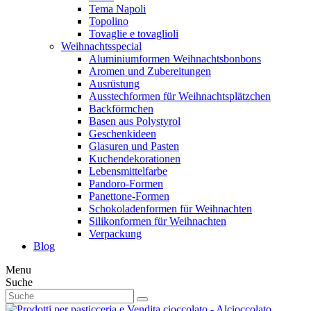
Tema Napoli
Topolino
Tovaglie e tovaglioli
Weihnachtsspecial
Aluminiumformen Weihnachtsbonbons
Aromen und Zubereitungen
Ausrüstung
Ausstechformen für Weihnachtsplätzchen
Backförmchen
Basen aus Polystyrol
Geschenkideen
Glasuren und Pasten
Kuchendekorationen
Lebensmittelfarbe
Pandoro-Formen
Panettone-Formen
Schokoladenformen für Weihnachten
Silikonformen für Weihnachten
Verpackung
Blog
Menu
Suche