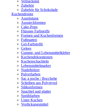
Verpackung
Zubehör
Zubehör für Schokolade
Kuchendesign
Ausrüstung
Ausstechformen
Cake-Pops
Flüssige Farbstoffe
Formen und Kuchenformen
Fußmatten
Gel-Farbstoffe
Gelees
Gummi- und Lebensmittelkleber
Kuchendekorationen
Kuchenschachteln
Lebensmittelmarker
Nudelhölzer
Pulverfarben
Sac a poche / Bocchette
Scheiben aus Polystyrol
Silikonformen
Spachtel und glatter
Sprühfarben
Unter Kuchen
Verdickungsmittel