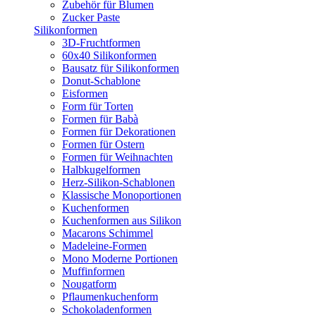
Zubehör für Blumen
Zucker Paste
Silikonformen
3D-Fruchtformen
60x40 Silikonformen
Bausatz für Silikonformen
Donut-Schablone
Eisformen
Form für Torten
Formen für Babà
Formen für Dekorationen
Formen für Ostern
Formen für Weihnachten
Halbkugelformen
Herz-Silikon-Schablonen
Klassische Monoportionen
Kuchenformen
Kuchenformen aus Silikon
Macarons Schimmel
Madeleine-Formen
Mono Moderne Portionen
Muffinformen
Nougatform
Pflaumenkuchenform
Schokoladenformen