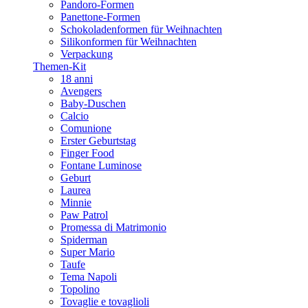
Pandoro-Formen
Panettone-Formen
Schokoladenformen für Weihnachten
Silikonformen für Weihnachten
Verpackung
Themen-Kit
18 anni
Avengers
Baby-Duschen
Calcio
Comunione
Erster Geburtstag
Finger Food
Fontane Luminose
Geburt
Laurea
Minnie
Paw Patrol
Promessa di Matrimonio
Spiderman
Super Mario
Taufe
Tema Napoli
Topolino
Tovaglie e tovaglioli