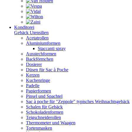
Konditorei
Gebäck Utensilien
Acetatrollen
Aluminiumformen
Staccanti spray
Ausstechformen
Backförmchen
Dosierer
Düsen für Sac à Poche
Kerzen
Kuchenringe
Padelle
Papierformen
Pinsel und Spachtel
Sac à poche für "Zeppole" typisches Weihnachtsgebäck
Schalen für Gebäck
Schokoladenformen
Teigschneiderollen
Thermometer und Waagen
Tortenmasken