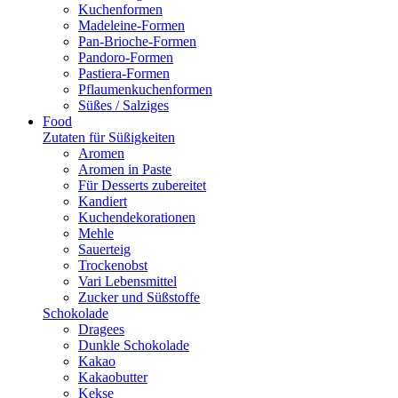
Kuchenformen
Madeleine-Formen
Pan-Brioche-Formen
Pandoro-Formen
Pastiera-Formen
Pflaumenkuchenformen
Süßes / Salziges
Food
Zutaten für Süßigkeiten
Aromen
Aromen in Paste
Für Desserts zubereitet
Kandiert
Kuchendekorationen
Mehle
Sauerteig
Trockenobst
Vari Lebensmittel
Zucker und Süßstoffe
Schokolade
Dragees
Dunkle Schokolade
Kakao
Kakaobutter
Kekse