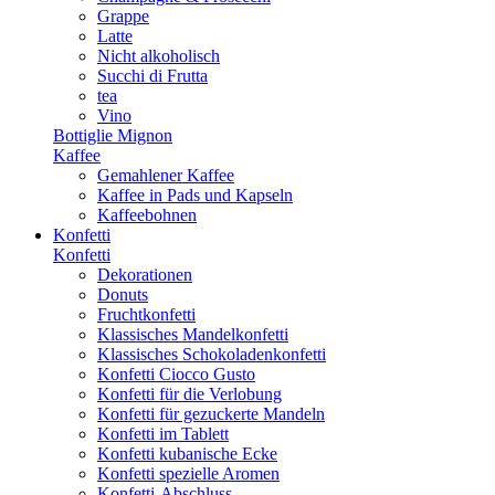
Grappe
Latte
Nicht alkoholisch
Succhi di Frutta
tea
Vino
Bottiglie Mignon
Kaffee
Gemahlener Kaffee
Kaffee in Pads und Kapseln
Kaffeebohnen
Konfetti
Konfetti
Dekorationen
Donuts
Fruchtkonfetti
Klassisches Mandelkonfetti
Klassisches Schokoladenkonfetti
Konfetti Ciocco Gusto
Konfetti für die Verlobung
Konfetti für gezuckerte Mandeln
Konfetti im Tablett
Konfetti kubanische Ecke
Konfetti spezielle Aromen
Konfetti-Abschluss