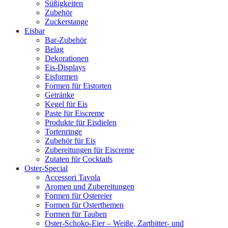
Süßigkeiten
Zubehör
Zuckerstange
Eisbar
Bar-Zubehör
Belag
Dekorationen
Eis-Displays
Eisformen
Formen für Eistorten
Getränke
Kegel für Eis
Paste für Eiscreme
Produkte für Eisdielen
Tortenringe
Zubehör für Eis
Zubereitungen für Eiscreme
Zutaten für Cocktails
Oster-Special
Accessori Tavola
Aromen und Zubereitungen
Formen für Ostereier
Formen für Osterthemen
Formen für Tauben
Oster-Schoko-Eier – Weiße, Zartbitter- und