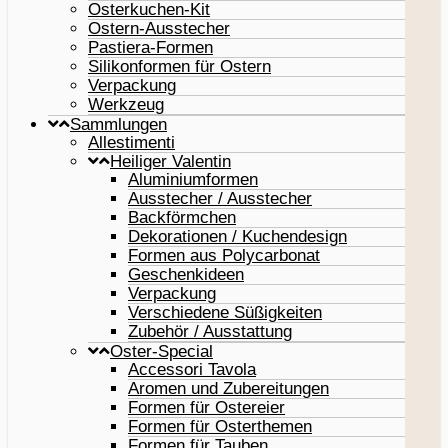
Osterkuchen-Kit
Ostern-Ausstecher
Pastiera-Formen
Silikonformen für Ostern
Verpackung
Werkzeug
Sammlungen
Allestimenti
Heiliger Valentin
Aluminiumformen
Ausstecher / Ausstecher
Backförmchen
Dekorationen / Kuchendesign
Formen aus Polycarbonat
Geschenkideen
Verpackung
Verschiedene Süßigkeiten
Zubehör / Ausstattung
Oster-Special
Accessori Tavola
Aromen und Zubereitungen
Formen für Ostereier
Formen für Osterthemen
Formen für Tauben