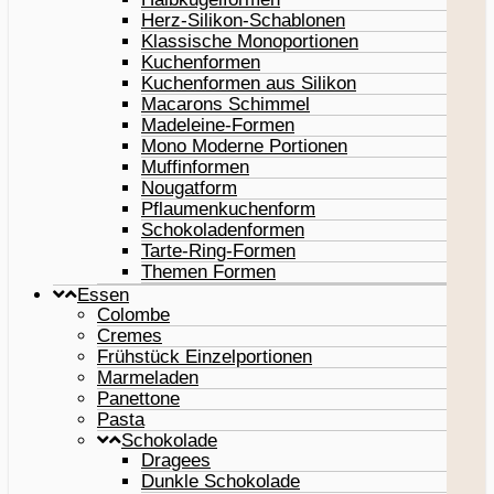
Herz-Silikon-Schablonen
Klassische Monoportionen
Kuchenformen
Kuchenformen aus Silikon
Macarons Schimmel
Madeleine-Formen
Mono Moderne Portionen
Muffinformen
Nougatform
Pflaumenkuchenform
Schokoladenformen
Tarte-Ring-Formen
Themen Formen
Essen
Colombe
Cremes
Frühstück Einzelportionen
Marmeladen
Panettone
Pasta
Schokolade
Dragees
Dunkle Schokolade