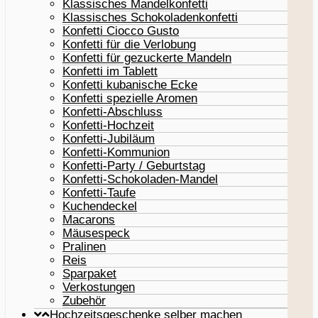
Klassisches Mandelkonfetti
Klassisches Schokoladenkonfetti
Konfetti Ciocco Gusto
Konfetti für die Verlobung
Konfetti für gezuckerte Mandeln
Konfetti im Tablett
Konfetti kubanische Ecke
Konfetti spezielle Aromen
Konfetti-Abschluss
Konfetti-Hochzeit
Konfetti-Jubiläum
Konfetti-Kommunion
Konfetti-Party / Geburtstag
Konfetti-Schokoladen-Mandel
Konfetti-Taufe
Kuchendeckel
Macarons
Mäusespeck
Pralinen
Reis
Sparpaket
Verkostungen
Zubehör
Hochzeitsgeschenke selber machen