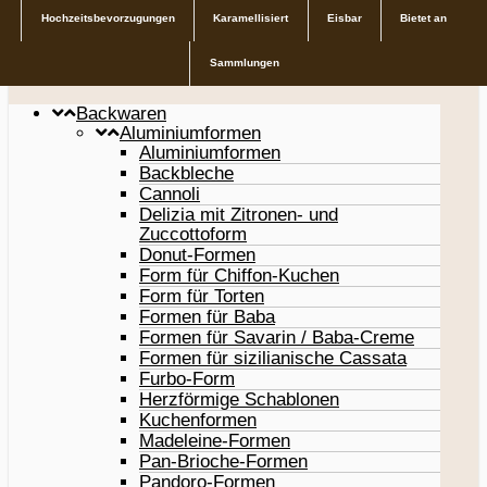
Hochzeitsbevorzugungen
Karamellisiert
Eisbar
Bietet an
Sammlungen
Backwaren
Aluminiumformen
Aluminiumformen
Backbleche
Cannoli
Delizia mit Zitronen- und
Zuccottoform
Donut-Formen
Form für Chiffon-Kuchen
Form für Torten
Formen für Baba
Formen für Savarin / Baba-Creme
Formen für sizilianische Cassata
Furbo-Form
Herzförmige Schablonen
Kuchenformen
Madeleine-Formen
Pan-Brioche-Formen
Pandoro-Formen