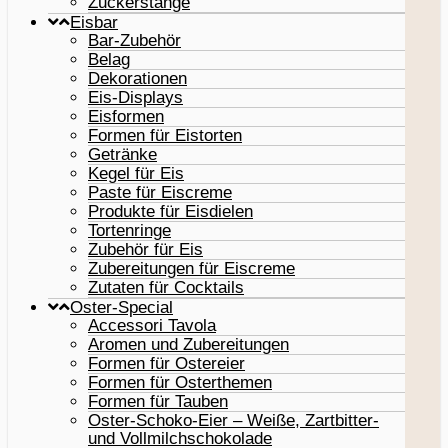
Zuckerstange
Eisbar
Bar-Zubehör
Belag
Dekorationen
Eis-Displays
Eisformen
Formen für Eistorten
Getränke
Kegel für Eis
Paste für Eiscreme
Produkte für Eisdielen
Tortenringe
Zubehör für Eis
Zubereitungen für Eiscreme
Zutaten für Cocktails
Oster-Special
Accessori Tavola
Aromen und Zubereitungen
Formen für Ostereier
Formen für Osterthemen
Formen für Tauben
Oster-Schoko-Eier – Weiße, Zartbitter-
und Vollmilchschokolade