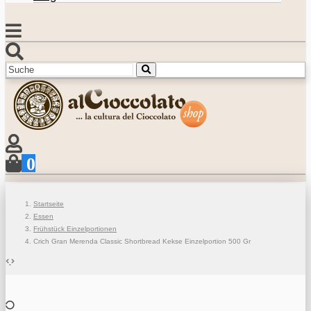
0
Startseite
Essen
Frühstück Einzelportionen
Crich Gran Merenda Classic Shortbread Kekse Einzelportion 500 Gr