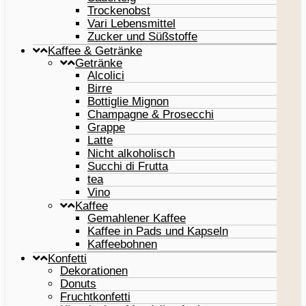
Trockenobst
Vari Lebensmittel
Zucker und Süßstoffe
Kaffee & Getränke
Getränke
Alcolici
Birre
Bottiglie Mignon
Champagne & Prosecchi
Grappe
Latte
Nicht alkoholisch
Succhi di Frutta
tea
Vino
Kaffee
Gemahlener Kaffee
Kaffee in Pads und Kapseln
Kaffeebohnen
Konfetti
Dekorationen
Donuts
Fruchtkonfetti