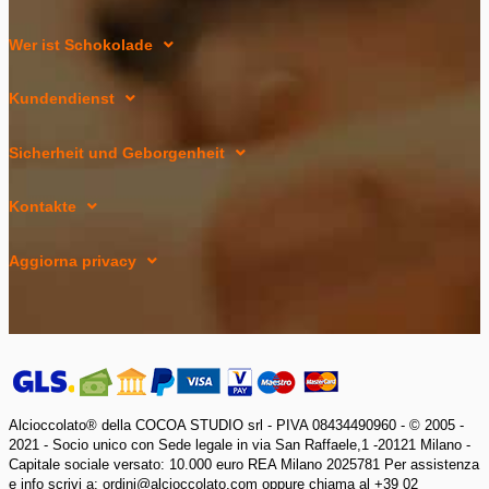
Wer ist Schokolade
Kundendienst
Sicherheit und Geborgenheit
Kontakte
Aggiorna privacy
Alcioccolato® della COCOA STUDIO srl - PIVA 08434490960 - © 2005 -
2021 - Socio unico con Sede legale in via San Raffaele,1 -20121 Milano -
Capitale sociale versato: 10.000 euro REA Milano 2025781 Per assistenza
e info scrivi a: ordini@alcioccolato.com oppure chiama al +39 02