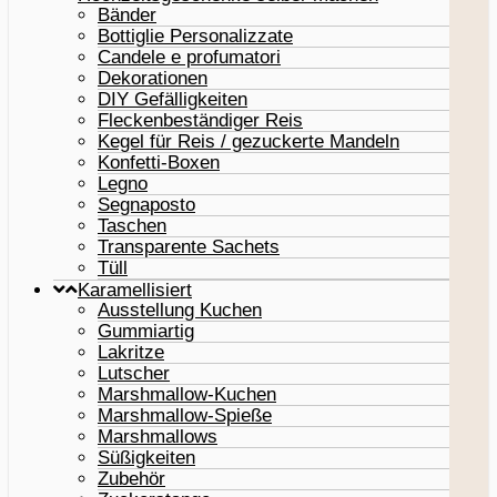
Bänder
Bottiglie Personalizzate
Candele e profumatori
Dekorationen
DIY Gefälligkeiten
Fleckenbeständiger Reis
Kegel für Reis / gezuckerte Mandeln
Konfetti-Boxen
Legno
Segnaposto
Taschen
Transparente Sachets
Tüll
Karamellisiert
Ausstellung Kuchen
Gummiartig
Lakritze
Lutscher
Marshmallow-Kuchen
Marshmallow-Spieße
Marshmallows
Süßigkeiten
Zubehör