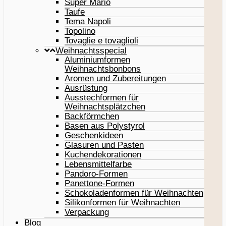
Super Mario
Taufe
Tema Napoli
Topolino
Tovaglie e tovaglioli
Weihnachtsspecial
Aluminiumformen
Weihnachtsbonbons
Aromen und Zubereitungen
Ausrüstung
Ausstechformen für
Weihnachtsplätzchen
Backförmchen
Basen aus Polystyrol
Geschenkideen
Glasuren und Pasten
Kuchendekorationen
Lebensmittelfarbe
Pandoro-Formen
Panettone-Formen
Schokoladenformen für Weihnachten
Silikonformen für Weihnachten
Verpackung
Blog