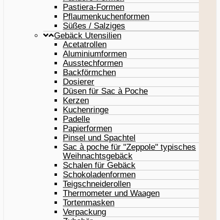
Pastiera-Formen
Pflaumenkuchenformen
Süßes / Salziges
Gebäck Utensilien
Acetatrollen
Aluminiumformen
Ausstechformen
Backförmchen
Dosierer
Düsen für Sac à Poche
Kerzen
Kuchenringe
Padelle
Papierformen
Pinsel und Spachtel
Sac à poche für "Zeppole" typisches
Weihnachtsgebäck
Schalen für Gebäck
Schokoladenformen
Teigschneiderollen
Thermometer und Waagen
Tortenmasken
Verpackung