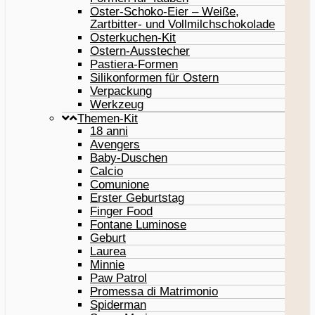
Oster-Schoko-Eier – Weiße,
Zartbitter- und Vollmilchschokolade
Osterkuchen-Kit
Ostern-Ausstecher
Pastiera-Formen
Silikonformen für Ostern
Verpackung
Werkzeug
Themen-Kit
18 anni
Avengers
Baby-Duschen
Calcio
Comunione
Erster Geburtstag
Finger Food
Fontane Luminose
Geburt
Laurea
Minnie
Paw Patrol
Promessa di Matrimonio
Spiderman