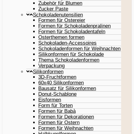
Zubehör für Blumen
Zucker Paste
Schokoladenutensilien
Formen für Ostereier
Formen für Schokoladenpralinen
Formen für Schokoladentafeln
Osterthemen formen
Schokoladen-Accessoires
Schokoladenformen für Weihnachten
Silikonformen für Schokolade
Thema Schokoladenformen
Verpackung
Silikonformen
3D-Fruchtformen
60x40 Silikonformen
Bausatz für Silikonformen
Donut-Schablone
Eisformen
Form für Torten
Formen für Babà
Formen für Dekorationen
Formen für Ostern
Formen für Weihnachten
Halbkugelformen