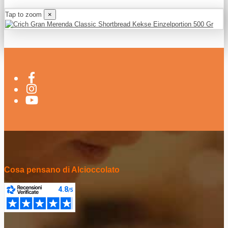
Tap to zoom
×
Cosa pensano di Alcioccolato