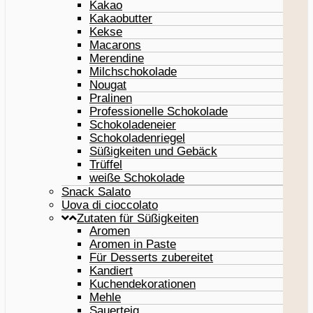
Kakao
Kakaobutter
Kekse
Macarons
Merendine
Milchschokolade
Nougat
Pralinen
Professionelle Schokolade
Schokoladeneier
Schokoladenriegel
Süßigkeiten und Gebäck
Trüffel
weiße Schokolade
Snack Salato
Uova di cioccolato
Zutaten für Süßigkeiten
Aromen
Aromen in Paste
Für Desserts zubereitet
Kandiert
Kuchendekorationen
Mehle
Sauerteig