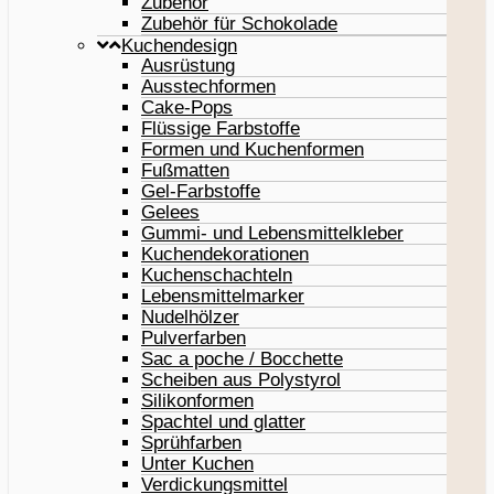
Zubehör
Zubehör für Schokolade
Kuchendesign
Ausrüstung
Ausstechformen
Cake-Pops
Flüssige Farbstoffe
Formen und Kuchenformen
Fußmatten
Gel-Farbstoffe
Gelees
Gummi- und Lebensmittelkleber
Kuchendekorationen
Kuchenschachteln
Lebensmittelmarker
Nudelhölzer
Pulverfarben
Sac a poche / Bocchette
Scheiben aus Polystyrol
Silikonformen
Spachtel und glatter
Sprühfarben
Unter Kuchen
Verdickungsmittel