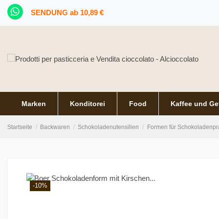
SENDUNG ab 10,89 €
Marken
Konditorei
Food
Kaffee und Ge
Startseite
Backwaren
Schokoladenutensilien
Formen für Schokoladenpr
-10%