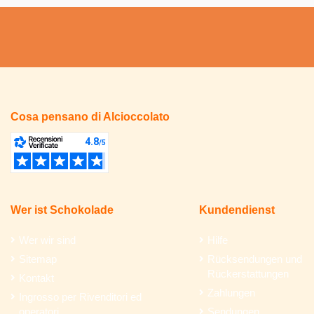
Cosa pensano di Alcioccolato
Wer ist Schokolade
Kundendienst
Wer wir sind
Hilfe
Sitemap
Rücksendungen und
Rückerstattungen
Kontakt
Zahlungen
Ingrosso per Rivenditori ed
operatori
Sendungen