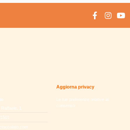
Aggiorna privacy
to
Le tue preferenze relative al
consenso
 Raffaele, 1
31501
cioccolato.com