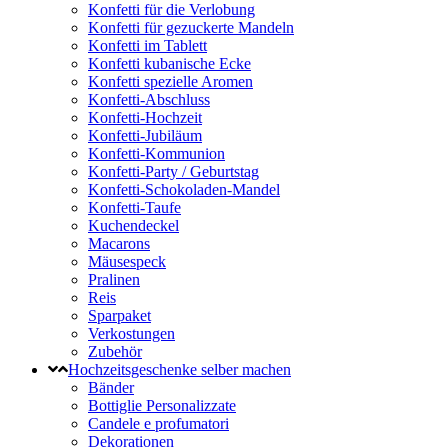
Konfetti für die Verlobung
Konfetti für gezuckerte Mandeln
Konfetti im Tablett
Konfetti kubanische Ecke
Konfetti spezielle Aromen
Konfetti-Abschluss
Konfetti-Hochzeit
Konfetti-Jubiläum
Konfetti-Kommunion
Konfetti-Party / Geburtstag
Konfetti-Schokoladen-Mandel
Konfetti-Taufe
Kuchendeckel
Macarons
Mäusespeck
Pralinen
Reis
Sparpaket
Verkostungen
Zubehör
Hochzeitsgeschenke selber machen
Bänder
Bottiglie Personalizzate
Candele e profumatori
Dekorationen