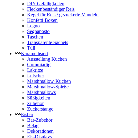
DIY Gefälligkeiten
Fleckenbeständiger Reis
Kegel für Reis / gezuckerte Mandeln
Konfetti-Boxen
Legno
Segnaposto
Taschen
Transparente Sachets
Tüll
Karamellisiert
Ausstellung Kuchen
Gummiartig
Lakritze
Lutscher
Marshmallow-Kuchen
Marshmallow-Spieße
Marshmallows
Süßigkeiten
Zubehör
Zuckerstange
Eisbar
Bar-Zubehör
Belag
Dekorationen
Eis-Displays