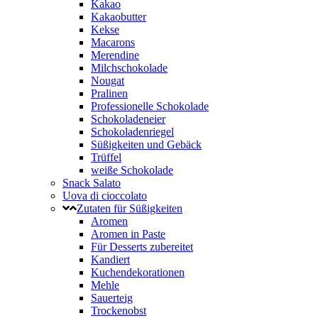
Kakao
Kakaobutter
Kekse
Macarons
Merendine
Milchschokolade
Nougat
Pralinen
Professionelle Schokolade
Schokoladeneier
Schokoladenriegel
Süßigkeiten und Gebäck
Trüffel
weiße Schokolade
Snack Salato
Uova di cioccolato
Zutaten für Süßigkeiten
Aromen
Aromen in Paste
Für Desserts zubereitet
Kandiert
Kuchendekorationen
Mehle
Sauerteig
Trockenobst