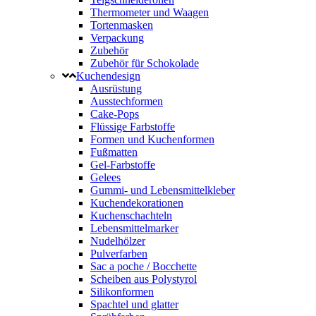
Thermometer und Waagen
Tortenmasken
Verpackung
Zubehör
Zubehör für Schokolade
Kuchendesign
Ausrüstung
Ausstechformen
Cake-Pops
Flüssige Farbstoffe
Formen und Kuchenformen
Fußmatten
Gel-Farbstoffe
Gelees
Gummi- und Lebensmittelkleber
Kuchendekorationen
Kuchenschachteln
Lebensmittelmarker
Nudelhölzer
Pulverfarben
Sac a poche / Bocchette
Scheiben aus Polystyrol
Silikonformen
Spachtel und glatter