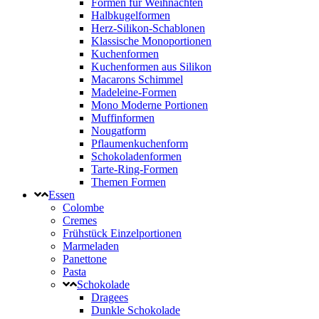
Formen für Weihnachten
Halbkugelformen
Herz-Silikon-Schablonen
Klassische Monoportionen
Kuchenformen
Kuchenformen aus Silikon
Macarons Schimmel
Madeleine-Formen
Mono Moderne Portionen
Muffinformen
Nougatform
Pflaumenkuchenform
Schokoladenformen
Tarte-Ring-Formen
Themen Formen
Essen
Colombe
Cremes
Frühstück Einzelportionen
Marmeladen
Panettone
Pasta
Schokolade
Dragees
Dunkle Schokolade