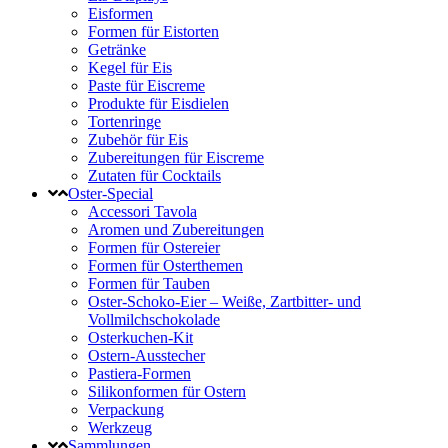
Eisformen
Formen für Eistorten
Getränke
Kegel für Eis
Paste für Eiscreme
Produkte für Eisdielen
Tortenringe
Zubehör für Eis
Zubereitungen für Eiscreme
Zutaten für Cocktails
Oster-Special
Accessori Tavola
Aromen und Zubereitungen
Formen für Ostereier
Formen für Osterthemen
Formen für Tauben
Oster-Schoko-Eier – Weiße, Zartbitter- und
Vollmilchschokolade
Osterkuchen-Kit
Ostern-Ausstecher
Pastiera-Formen
Silikonformen für Ostern
Verpackung
Werkzeug
Sammlungen