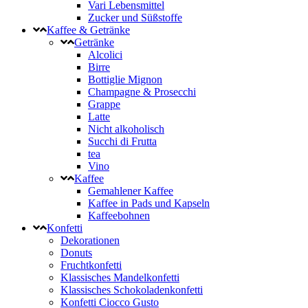
Vari Lebensmittel
Zucker und Süßstoffe
Kaffee & Getränke
Getränke
Alcolici
Birre
Bottiglie Mignon
Champagne & Prosecchi
Grappe
Latte
Nicht alkoholisch
Succhi di Frutta
tea
Vino
Kaffee
Gemahlener Kaffee
Kaffee in Pads und Kapseln
Kaffeebohnen
Konfetti
Dekorationen
Donuts
Fruchtkonfetti
Klassisches Mandelkonfetti
Klassisches Schokoladenkonfetti
Konfetti Ciocco Gusto