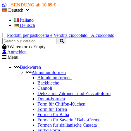
SENDUNG ab 10,89 €
Deutsch
Italiano
Deutsch
0
Warenkorb
/
Empty
Anmelden
Menu
Backwaren
Aluminiumformen
Aluminiumformen
Backbleche
Cannoli
Delizia mit Zitronen- und Zuccottoform
Donut-Formen
Form für Chiffon-Kuchen
Form für Torten
Formen für Baba
Formen für Savarin / Baba-Creme
Formen für sizilianische Cassata
Furbo-Form