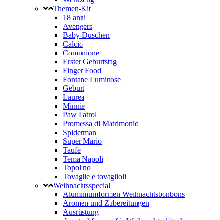
Themen-Kit
18 anni
Avengers
Baby-Duschen
Calcio
Comunione
Erster Geburtstag
Finger Food
Fontane Luminose
Geburt
Laurea
Minnie
Paw Patrol
Promessa di Matrimonio
Spiderman
Super Mario
Taufe
Tema Napoli
Topolino
Tovaglie e tovaglioli
Weihnachtsspecial
Aluminiumformen Weihnachtsbonbons
Aromen und Zubereitungen
Ausrüstung