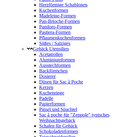
Herzförmige Schablonen
Kuchenformen
Madeleine-Formen
Pan-Brioche-Formen
Pandoro-Formen
Pastiera-Formen
Pflaumenkuchenformen
Süßes / Salziges
Gebäck Utensilien
Acetatrollen
Aluminiumformen
Ausstechformen
Backförmchen
Dosierer
Düsen für Sac à Poche
Kerzen
Kuchenringe
Padelle
Papierformen
Pinsel und Spachtel
Sac à poche für "Zeppole" typisches
Weihnachtsgebäck
Schalen für Gebäck
Schokoladenformen
Teigschneiderollen