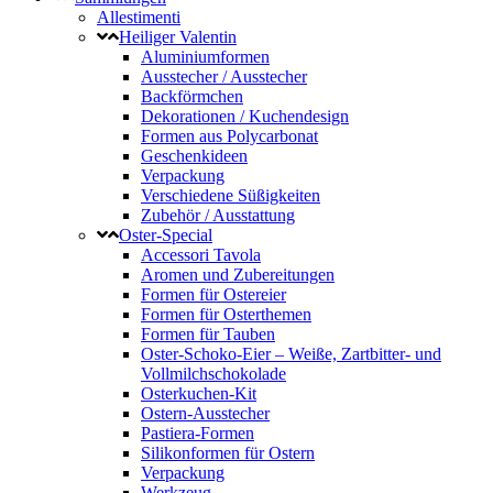
Allestimenti
Heiliger Valentin
Aluminiumformen
Ausstecher / Ausstecher
Backförmchen
Dekorationen / Kuchendesign
Formen aus Polycarbonat
Geschenkideen
Verpackung
Verschiedene Süßigkeiten
Zubehör / Ausstattung
Oster-Special
Accessori Tavola
Aromen und Zubereitungen
Formen für Ostereier
Formen für Osterthemen
Formen für Tauben
Oster-Schoko-Eier – Weiße, Zartbitter- und
Vollmilchschokolade
Osterkuchen-Kit
Ostern-Ausstecher
Pastiera-Formen
Silikonformen für Ostern
Verpackung
Werkzeug