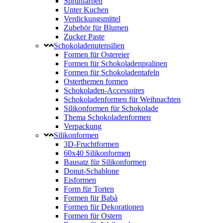
Sprühfarben
Unter Kuchen
Verdickungsmittel
Zubehör für Blumen
Zucker Paste
Schokoladenutensilien
Formen für Ostereier
Formen für Schokoladenpralinen
Formen für Schokoladentafeln
Osterthemen formen
Schokoladen-Accessoires
Schokoladenformen für Weihnachten
Silikonformen für Schokolade
Thema Schokoladenformen
Verpackung
Silikonformen
3D-Fruchtformen
60x40 Silikonformen
Bausatz für Silikonformen
Donut-Schablone
Eisformen
Form für Torten
Formen für Babà
Formen für Dekorationen
Formen für Ostern