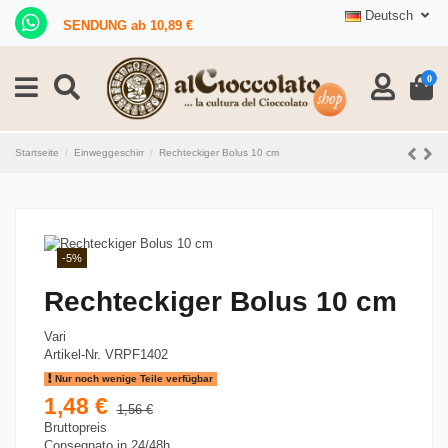
Deutsch
SENDUNG ab 10,89 €
0
Startseite
Einweggeschirr
Rechteckiger Bolus 10 cm
-5%
Rechteckiger Bolus 10 cm
Vari
Artikel-Nr.
VRPF1402
Nur noch wenige Teile verfügbar
1,48 €
1,56 €
Bruttopreis
Consegnato in 24/48h