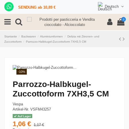
Deutsch
SENDUNG ab 10,89 €
0
Startseite
Backwaren
Aluminiumformen
Delizia mit Zitronen- und
Zuccottoform
Parrozzo-Halbkugel-Zuccottoform 7XH3,5 CM
-10%
Parrozzo-Halbkugel-
Zuccottoform 7XH3,5 CM
Vespa
Artikel-Nr.
VSFM43257
Auf Lager
1,06 €
1,17 €