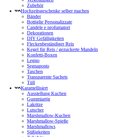
Zubehör
Hochzeitsgeschenke selber machen
Bänder
Bottiglie Personalizzate
Candele e profumatori
Dekorationen
DIY Gefälligkeiten
Fleckenbeständiger Reis
Kegel für Reis / gezuckerte Mandeln
Konfetti-Boxen
Legno
Segnaposto
Taschen
Transparente Sachets
Tüll
Karamellisiert
Ausstellung Kuchen
Gummiartig
Lakritze
Lutscher
Marshmallow-Kuchen
Marshmallow-Spieße
Marshmallows
Süßigkeiten