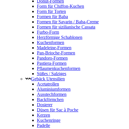
Donut-Formen
Form für Chiffon-Kuchen
Form für Torten
Formen für Baba
Formen für Savarin / Baba-Creme
Formen für sizilianische Cassata
Furbo-Form
Herzförmige Schablonen
Kuchenformen
Madeleine-Formen
Pan-Brioche-Formen
Pandoro-Formen
Pastiera-Formen
Pflaumenkuchenformen
Süßes / Salziges
Gebäck Utensilien
Acetatrollen
Aluminiumformen
Ausstechformen
Backförmchen
Dosierer
Düsen für Sac à Poche
Kerzen
Kuchenringe
Padelle