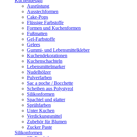
Kuchendesign
Ausrüstung
Ausstechformen
Cake-Pops
Flüssige Farbstoffe
Formen und Kuchenformen
Fußmatten
Gel-Farbstoffe
Gelees
Gummi- und Lebensmittelkleber
Kuchendekorationen
Kuchenschachteln
Lebensmittelmarker
Nudelhölzer
Pulverfarben
Sac a poche / Bocchette
Scheiben aus Polystyrol
Silikonformen
Spachtel und glatter
Sprühfarben
Unter Kuchen
Verdickungsmittel
Zubehör für Blumen
Zucker Paste
Silikonformen