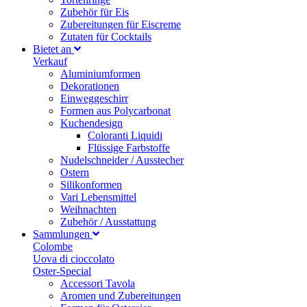
Zubehör für Eis
Zubereitungen für Eiscreme
Zutaten für Cocktails
Bietet an
Verkauf
Aluminiumformen
Dekorationen
Einweggeschirr
Formen aus Polycarbonat
Kuchendesign
Coloranti Liquidi
Flüssige Farbstoffe
Nudelschneider / Ausstecher
Ostern
Silikonformen
Vari Lebensmittel
Weihnachten
Zubehör / Ausstattung
Sammlungen
Colombe
Uova di cioccolato
Oster-Special
Accessori Tavola
Aromen und Zubereitungen