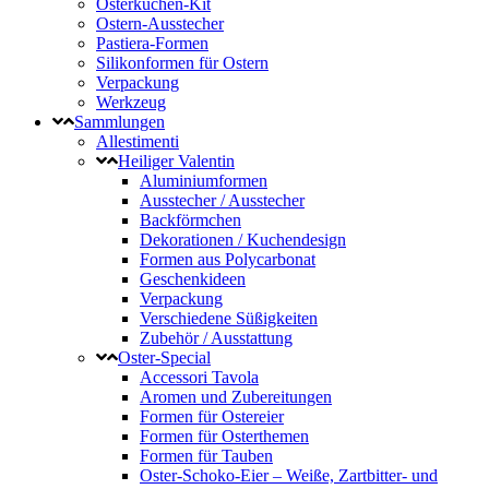
Osterkuchen-Kit
Ostern-Ausstecher
Pastiera-Formen
Silikonformen für Ostern
Verpackung
Werkzeug
Sammlungen
Allestimenti
Heiliger Valentin
Aluminiumformen
Ausstecher / Ausstecher
Backförmchen
Dekorationen / Kuchendesign
Formen aus Polycarbonat
Geschenkideen
Verpackung
Verschiedene Süßigkeiten
Zubehör / Ausstattung
Oster-Special
Accessori Tavola
Aromen und Zubereitungen
Formen für Ostereier
Formen für Osterthemen
Formen für Tauben
Oster-Schoko-Eier – Weiße, Zartbitter- und