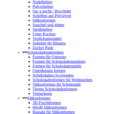
Nudelhölzer
Pulverfarben
Sac a poche / Bocchette
Scheiben aus Polystyrol
Silikonformen
Spachtel und glatter
Sprühfarben
Unter Kuchen
Verdickungsmittel
Zubehör für Blumen
Zucker Paste
Schokoladenutensilien
Formen für Ostereier
Formen für Schokoladenpralinen
Formen für Schokoladentafeln
Osterthemen formen
Schokoladen-Accessoires
Schokoladenformen für Weihnachten
Silikonformen für Schokolade
Thema Schokoladenformen
Verpackung
Silikonformen
3D-Fruchtformen
60x40 Silikonformen
Bausatz für Silikonformen