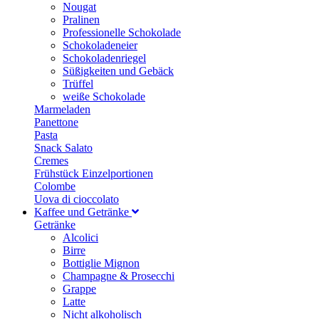
Nougat
Pralinen
Professionelle Schokolade
Schokoladeneier
Schokoladenriegel
Süßigkeiten und Gebäck
Trüffel
weiße Schokolade
Marmeladen
Panettone
Pasta
Snack Salato
Cremes
Frühstück Einzelportionen
Colombe
Uova di cioccolato
Kaffee und Getränke
Getränke
Alcolici
Birre
Bottiglie Mignon
Champagne & Prosecchi
Grappe
Latte
Nicht alkoholisch