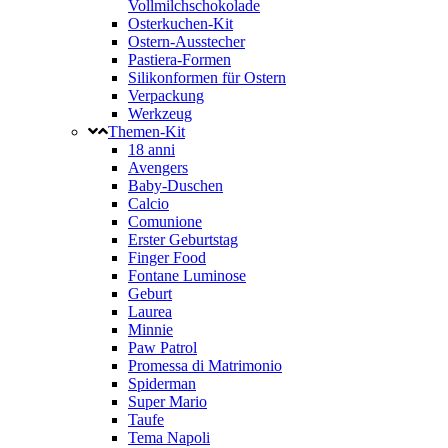
Vollmilchschokolade
Osterkuchen-Kit
Ostern-Ausstecher
Pastiera-Formen
Silikonformen für Ostern
Verpackung
Werkzeug
Themen-Kit
18 anni
Avengers
Baby-Duschen
Calcio
Comunione
Erster Geburtstag
Finger Food
Fontane Luminose
Geburt
Laurea
Minnie
Paw Patrol
Promessa di Matrimonio
Spiderman
Super Mario
Taufe
Tema Napoli