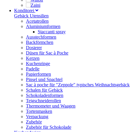
Konditorei
Gebäck Utensilien
Acetatrollen
Aluminiumformen
Staccanti spray
Ausstechformen
Backförmchen
Dosierer
Düsen für Sac à Poche
Kerzen
Kuchenringe
Padelle
Papierformen
Pinsel und Spachtel
Sac à poche für "Zeppole" typisches Weihnachtsgebäck
Schalen für Gebäck
Schokoladenformen
Teigschneiderollen
Thermometer und Waagen
Tortenmasken
Verpackung
Zubehör
Zubehör für Schokolade