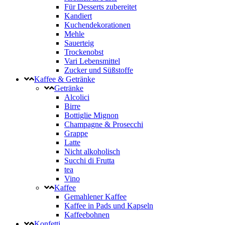
Für Desserts zubereitet
Kandiert
Kuchendekorationen
Mehle
Sauerteig
Trockenobst
Vari Lebensmittel
Zucker und Süßstoffe
Kaffee & Getränke
Getränke
Alcolici
Birre
Bottiglie Mignon
Champagne & Prosecchi
Grappe
Latte
Nicht alkoholisch
Succhi di Frutta
tea
Vino
Kaffee
Gemahlener Kaffee
Kaffee in Pads und Kapseln
Kaffeebohnen
Konfetti