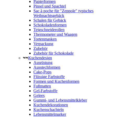
Papierformen
Pinsel und Spachtel
Sac à poche für "Zeppole" typisches
Weihnachtsgebäck
Schalen für Gebäck
Schokoladenformen
Teigschneiderollen
Thermometer und Waagen
Tortenmasken
Verpackung
Zubehör
Zubehör für Schokolade
Kuchendesign
Ausrüstung
Ausstechformen
Cake-Pops
Flüssige Farbstoffe
Formen und Kuchenformen
Fußmatten
Gel-Farbstoffe
Gelees
Gummi- und Lebensmittelkleber
Kuchendekorationen
Kuchenschachteln
Lebensmittelmarker