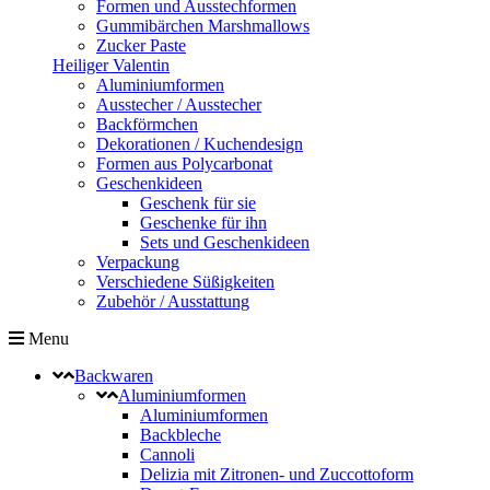
Formen und Ausstechformen
Gummibärchen Marshmallows
Zucker Paste
Heiliger Valentin
Aluminiumformen
Ausstecher / Ausstecher
Backförmchen
Dekorationen / Kuchendesign
Formen aus Polycarbonat
Geschenkideen
Geschenk für sie
Geschenke für ihn
Sets und Geschenkideen
Verpackung
Verschiedene Süßigkeiten
Zubehör / Ausstattung
Menu
Backwaren
Aluminiumformen
Aluminiumformen
Backbleche
Cannoli
Delizia mit Zitronen- und Zuccottoform