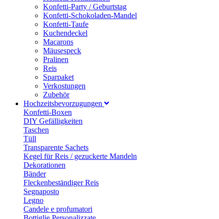
Konfetti-Party / Geburtstag
Konfetti-Schokoladen-Mandel
Konfetti-Taufe
Kuchendeckel
Macarons
Mäusespeck
Pralinen
Reis
Sparpaket
Verkostungen
Zubehör
Hochzeitsbevorzugungen
Konfetti-Boxen
DIY Gefälligkeiten
Taschen
Tüll
Transparente Sachets
Kegel für Reis / gezuckerte Mandeln
Dekorationen
Bänder
Fleckenbeständiger Reis
Segnaposto
Legno
Candele e profumatori
Bottiglie Personalizzate