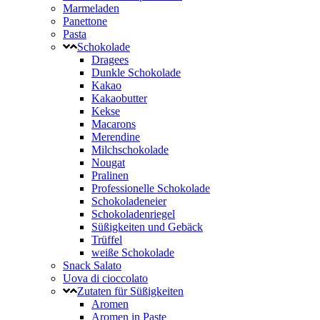
Marmeladen
Panettone
Pasta
Schokolade
Dragees
Dunkle Schokolade
Kakao
Kakaobutter
Kekse
Macarons
Merendine
Milchschokolade
Nougat
Pralinen
Professionelle Schokolade
Schokoladeneier
Schokoladenriegel
Süßigkeiten und Gebäck
Trüffel
weiße Schokolade
Snack Salato
Uova di cioccolato
Zutaten für Süßigkeiten
Aromen
Aromen in Paste