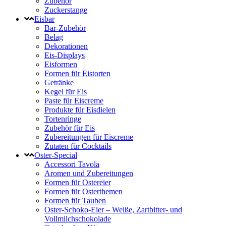
Zubehör
Zuckerstange
Eisbar
Bar-Zubehör
Belag
Dekorationen
Eis-Displays
Eisformen
Formen für Eistorten
Getränke
Kegel für Eis
Paste für Eiscreme
Produkte für Eisdielen
Tortenringe
Zubehör für Eis
Zubereitungen für Eiscreme
Zutaten für Cocktails
Oster-Special
Accessori Tavola
Aromen und Zubereitungen
Formen für Ostereier
Formen für Osterthemen
Formen für Tauben
Oster-Schoko-Eier – Weiße, Zartbitter- und
Vollmilchschokolade