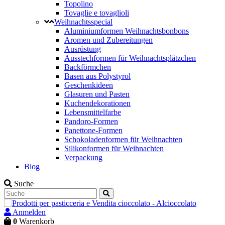
Topolino
Tovaglie e tovaglioli
Weihnachtsspecial
Aluminiumformen Weihnachtsbonbons
Aromen und Zubereitungen
Ausrüstung
Ausstechformen für Weihnachtsplätzchen
Backförmchen
Basen aus Polystyrol
Geschenkideen
Glasuren und Pasten
Kuchendekorationen
Lebensmittelfarbe
Pandoro-Formen
Panettone-Formen
Schokoladenformen für Weihnachten
Silikonformen für Weihnachten
Verpackung
Blog
Suche
Anmelden
0
Warenkorb