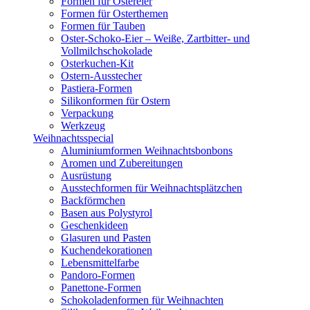
Formen für Ostereier
Formen für Osterthemen
Formen für Tauben
Oster-Schoko-Eier – Weiße, Zartbitter- und
Vollmilchschokolade
Osterkuchen-Kit
Ostern-Ausstecher
Pastiera-Formen
Silikonformen für Ostern
Verpackung
Werkzeug
Weihnachtsspecial
Aluminiumformen Weihnachtsbonbons
Aromen und Zubereitungen
Ausrüstung
Ausstechformen für Weihnachtsplätzchen
Backförmchen
Basen aus Polystyrol
Geschenkideen
Glasuren und Pasten
Kuchendekorationen
Lebensmittelfarbe
Pandoro-Formen
Panettone-Formen
Schokoladenformen für Weihnachten