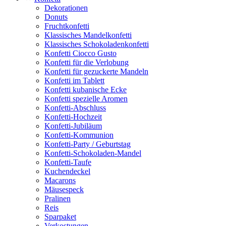
Dekorationen
Donuts
Fruchtkonfetti
Klassisches Mandelkonfetti
Klassisches Schokoladenkonfetti
Konfetti Ciocco Gusto
Konfetti für die Verlobung
Konfetti für gezuckerte Mandeln
Konfetti im Tablett
Konfetti kubanische Ecke
Konfetti spezielle Aromen
Konfetti-Abschluss
Konfetti-Hochzeit
Konfetti-Jubiläum
Konfetti-Kommunion
Konfetti-Party / Geburtstag
Konfetti-Schokoladen-Mandel
Konfetti-Taufe
Kuchendeckel
Macarons
Mäusespeck
Pralinen
Reis
Sparpaket
Verkostungen