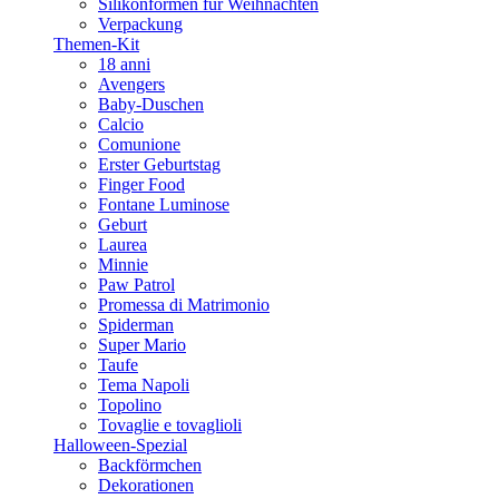
Silikonformen für Weihnachten
Verpackung
Themen-Kit
18 anni
Avengers
Baby-Duschen
Calcio
Comunione
Erster Geburtstag
Finger Food
Fontane Luminose
Geburt
Laurea
Minnie
Paw Patrol
Promessa di Matrimonio
Spiderman
Super Mario
Taufe
Tema Napoli
Topolino
Tovaglie e tovaglioli
Halloween-Spezial
Backförmchen
Dekorationen