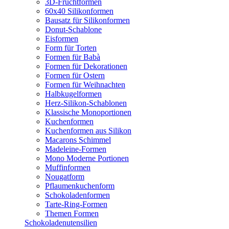
3D-Fruchtformen
60x40 Silikonformen
Bausatz für Silikonformen
Donut-Schablone
Eisformen
Form für Torten
Formen für Babà
Formen für Dekorationen
Formen für Ostern
Formen für Weihnachten
Halbkugelformen
Herz-Silikon-Schablonen
Klassische Monoportionen
Kuchenformen
Kuchenformen aus Silikon
Macarons Schimmel
Madeleine-Formen
Mono Moderne Portionen
Muffinformen
Nougatform
Pflaumenkuchenform
Schokoladenformen
Tarte-Ring-Formen
Themen Formen
Schokoladenutensilien