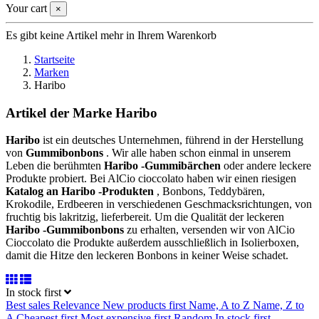
Your cart
×
Es gibt keine Artikel mehr in Ihrem Warenkorb
Startseite
Marken
Haribo
Artikel der Marke Haribo
Haribo
ist ein deutsches Unternehmen, führend in der Herstellung
von
Gummibonbons
. Wir alle haben schon einmal in unserem
Leben die berühmten
Haribo -Gummibärchen
oder andere leckere
Produkte probiert. Bei AlCio cioccolato haben wir einen riesigen
Katalog an Haribo -Produkten
, Bonbons, Teddybären,
Krokodile, Erdbeeren in verschiedenen Geschmacksrichtungen, von
fruchtig bis lakritzig, lieferbereit. Um die Qualität der leckeren
Haribo -Gummibonbons
zu erhalten, versenden wir von AlCio
Cioccolato die Produkte außerdem ausschließlich in Isolierboxen,
damit die Hitze den leckeren Bonbons in keiner Weise schadet.
In stock first
Best sales
Relevance
New products first
Name, A to Z
Name, Z to
A
Cheapest first
Most expensive first
Random
In stock first