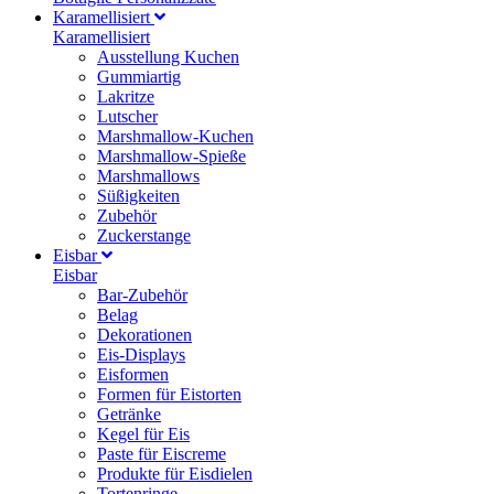
Karamellisiert
Karamellisiert
Ausstellung Kuchen
Gummiartig
Lakritze
Lutscher
Marshmallow-Kuchen
Marshmallow-Spieße
Marshmallows
Süßigkeiten
Zubehör
Zuckerstange
Eisbar
Eisbar
Bar-Zubehör
Belag
Dekorationen
Eis-Displays
Eisformen
Formen für Eistorten
Getränke
Kegel für Eis
Paste für Eiscreme
Produkte für Eisdielen
Tortenringe