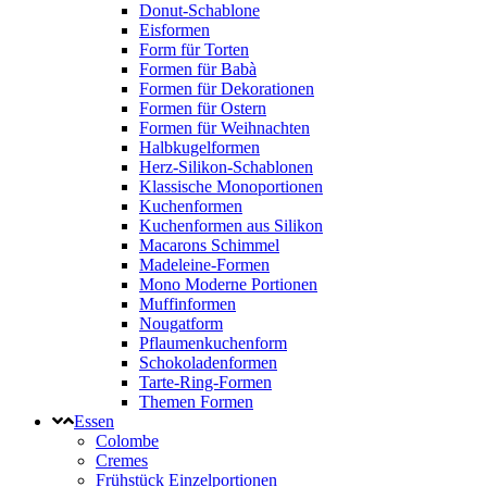
Donut-Schablone
Eisformen
Form für Torten
Formen für Babà
Formen für Dekorationen
Formen für Ostern
Formen für Weihnachten
Halbkugelformen
Herz-Silikon-Schablonen
Klassische Monoportionen
Kuchenformen
Kuchenformen aus Silikon
Macarons Schimmel
Madeleine-Formen
Mono Moderne Portionen
Muffinformen
Nougatform
Pflaumenkuchenform
Schokoladenformen
Tarte-Ring-Formen
Themen Formen
Essen
Colombe
Cremes
Frühstück Einzelportionen