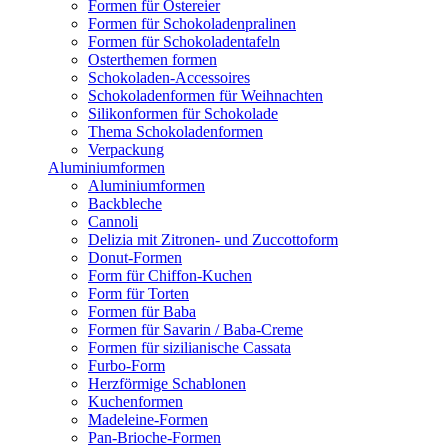
Formen für Ostereier
Formen für Schokoladenpralinen
Formen für Schokoladentafeln
Osterthemen formen
Schokoladen-Accessoires
Schokoladenformen für Weihnachten
Silikonformen für Schokolade
Thema Schokoladenformen
Verpackung
Aluminiumformen
Aluminiumformen
Backbleche
Cannoli
Delizia mit Zitronen- und Zuccottoform
Donut-Formen
Form für Chiffon-Kuchen
Form für Torten
Formen für Baba
Formen für Savarin / Baba-Creme
Formen für sizilianische Cassata
Furbo-Form
Herzförmige Schablonen
Kuchenformen
Madeleine-Formen
Pan-Brioche-Formen