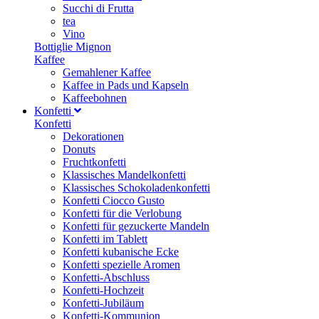
Succhi di Frutta
tea
Vino
Bottiglie Mignon
Kaffee
Gemahlener Kaffee
Kaffee in Pads und Kapseln
Kaffeebohnen
Konfetti
Konfetti
Dekorationen
Donuts
Fruchtkonfetti
Klassisches Mandelkonfetti
Klassisches Schokoladenkonfetti
Konfetti Ciocco Gusto
Konfetti für die Verlobung
Konfetti für gezuckerte Mandeln
Konfetti im Tablett
Konfetti kubanische Ecke
Konfetti spezielle Aromen
Konfetti-Abschluss
Konfetti-Hochzeit
Konfetti-Jubiläum
Konfetti-Kommunion