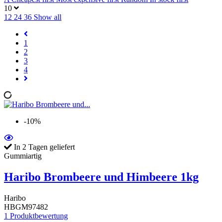
10
12
24
36
Show all
1
2
3
4
-10%
In 2 Tagen geliefert
Gummiartig
Haribo Brombeere und Himbeere 1kg
Haribo
HBGM97482
1 Produktbewertung