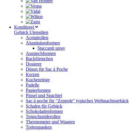
Konditorei
Gebäck Utensilien
Acetatrollen
Aluminiumformen
Staccanti spray
Ausstechformen
Backförmchen
Dosierer
Düsen für Sac à Poche
Kerzen
Kuchenringe
Padelle
Papierformen
Pinsel und Spachtel
Sac à poche für "Zeppole" typisches Weihnachtsgebäck
Schalen für Gebäck
Schokoladenformen
Teigschneiderollen
Thermometer und Waagen
Tortenmasken