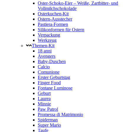
Oster-Schoko-Eier – Weiße, Zartbitter- und
Vollmilchschokolade
Osterkuchen-Kit
Ostern-Ausstecher
Pastiera-Formen
Silikonformen für Ostern
Verpackung
Werkzeug
Themen-Kit
18 anni
Avengers
Baby-Duschen
Calcio
Comunione
Erster Geburtstag
Finger Food
Fontane Luminose
Geburt
Laurea
Minnie
Paw Patrol
Promessa di Matrimonio
Spiderman
Super Mario
Taufe