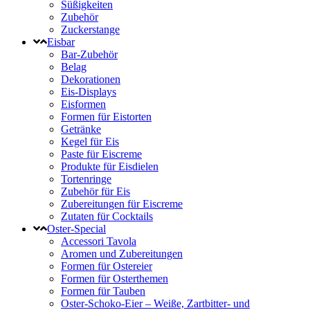
Süßigkeiten
Zubehör
Zuckerstange
Eisbar
Bar-Zubehör
Belag
Dekorationen
Eis-Displays
Eisformen
Formen für Eistorten
Getränke
Kegel für Eis
Paste für Eiscreme
Produkte für Eisdielen
Tortenringe
Zubehör für Eis
Zubereitungen für Eiscreme
Zutaten für Cocktails
Oster-Special
Accessori Tavola
Aromen und Zubereitungen
Formen für Ostereier
Formen für Osterthemen
Formen für Tauben
Oster-Schoko-Eier – Weiße, Zartbitter- und