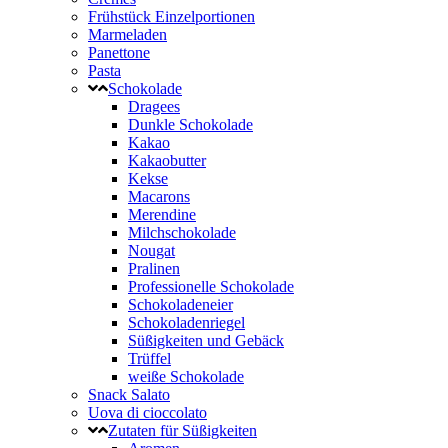
Frühstück Einzelportionen
Marmeladen
Panettone
Pasta
Schokolade
Dragees
Dunkle Schokolade
Kakao
Kakaobutter
Kekse
Macarons
Merendine
Milchschokolade
Nougat
Pralinen
Professionelle Schokolade
Schokoladeneier
Schokoladenriegel
Süßigkeiten und Gebäck
Trüffel
weiße Schokolade
Snack Salato
Uova di cioccolato
Zutaten für Süßigkeiten