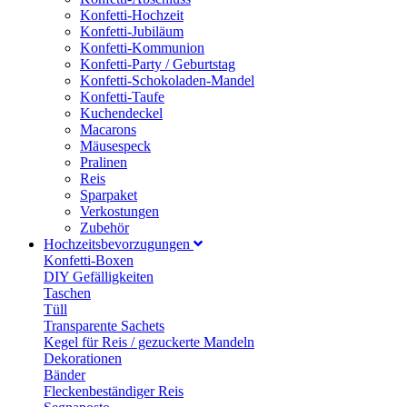
Konfetti-Hochzeit
Konfetti-Jubiläum
Konfetti-Kommunion
Konfetti-Party / Geburtstag
Konfetti-Schokoladen-Mandel
Konfetti-Taufe
Kuchendeckel
Macarons
Mäusespeck
Pralinen
Reis
Sparpaket
Verkostungen
Zubehör
Hochzeitsbevorzugungen
Konfetti-Boxen
DIY Gefälligkeiten
Taschen
Tüll
Transparente Sachets
Kegel für Reis / gezuckerte Mandeln
Dekorationen
Bänder
Fleckenbeständiger Reis