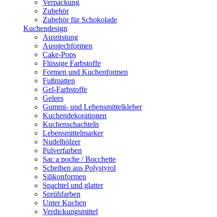
Verpackung
Zubehör
Zubehör für Schokolade
Kuchendesign
Ausrüstung
Ausstechformen
Cake-Pops
Flüssige Farbstoffe
Formen und Kuchenformen
Fußmatten
Gel-Farbstoffe
Gelees
Gummi- und Lebensmittelkleber
Kuchendekorationen
Kuchenschachteln
Lebensmittelmarker
Nudelhölzer
Pulverfarben
Sac a poche / Bocchette
Scheiben aus Polystyrol
Silikonformen
Spachtel und glatter
Sprühfarben
Unter Kuchen
Verdickungsmittel