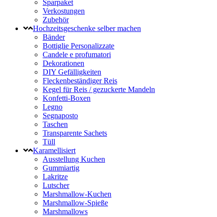
Sparpaket
Verkostungen
Zubehör
Hochzeitsgeschenke selber machen
Bänder
Bottiglie Personalizzate
Candele e profumatori
Dekorationen
DIY Gefälligkeiten
Fleckenbeständiger Reis
Kegel für Reis / gezuckerte Mandeln
Konfetti-Boxen
Legno
Segnaposto
Taschen
Transparente Sachets
Tüll
Karamellisiert
Ausstellung Kuchen
Gummiartig
Lakritze
Lutscher
Marshmallow-Kuchen
Marshmallow-Spieße
Marshmallows