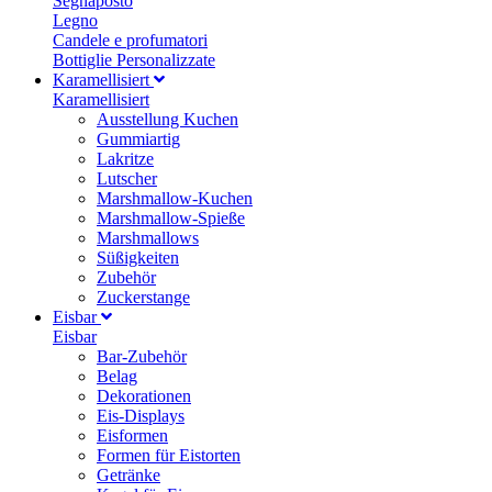
Segnaposto
Legno
Candele e profumatori
Bottiglie Personalizzate
Karamellisiert
Karamellisiert
Ausstellung Kuchen
Gummiartig
Lakritze
Lutscher
Marshmallow-Kuchen
Marshmallow-Spieße
Marshmallows
Süßigkeiten
Zubehör
Zuckerstange
Eisbar
Eisbar
Bar-Zubehör
Belag
Dekorationen
Eis-Displays
Eisformen
Formen für Eistorten
Getränke