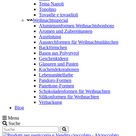
Tema Napoli
Topolino
Tovaglie e tovaglioli
Weihnachtsspecial
Aluminiumformen Weihnachtsbonbons
Aromen und Zubereitungen
Ausrüstung
Ausstechformen für Weihnachtsplätzchen
Backförmchen
Basen aus Polystyrol
Geschenkideen
Glasuren und Pasten
Kuchendekorationen
Lebensmittelfarbe
Pandoro-Formen
Panettone-Formen
Schokoladenformen für Weihnachten
Silikonformen für Weihnachten
Verpackung
Blog
Menu
Suche