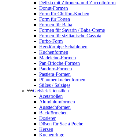
Delizia mit Zitronen- und Zuccottoform
Donut-Formen
Form für Chiffon-Kuchen
Form für Torten
Formen für Baba
Formen für Savarin / Baba-Creme
Formen für sizilianische Cassata
Furbo-Form
Herzförmige Schablonen
Kuchenformen
Madeleine-Formen
Pan-Brioche-Formen
Pandoro-Formen
Pastiera-Formen
Pflaumenkuchenformen
Süßes / Salziges
Gebäck Utensilien
Acetatrollen
Aluminiumformen
Ausstechformen
Backförmchen
Dosierer
Düsen für Sac à Poche
Kerzen
Kuchenringe