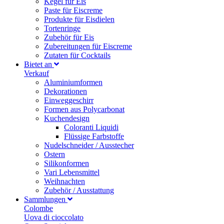
Kegel für Eis
Paste für Eiscreme
Produkte für Eisdielen
Tortenringe
Zubehör für Eis
Zubereitungen für Eiscreme
Zutaten für Cocktails
Bietet an
Verkauf
Aluminiumformen
Dekorationen
Einweggeschirr
Formen aus Polycarbonat
Kuchendesign
Coloranti Liquidi
Flüssige Farbstoffe
Nudelschneider / Ausstecher
Ostern
Silikonformen
Vari Lebensmittel
Weihnachten
Zubehör / Ausstattung
Sammlungen
Colombe
Uova di cioccolato