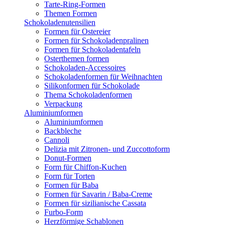
Tarte-Ring-Formen
Themen Formen
Schokoladenutensilien
Formen für Ostereier
Formen für Schokoladenpralinen
Formen für Schokoladentafeln
Osterthemen formen
Schokoladen-Accessoires
Schokoladenformen für Weihnachten
Silikonformen für Schokolade
Thema Schokoladenformen
Verpackung
Aluminiumformen
Aluminiumformen
Backbleche
Cannoli
Delizia mit Zitronen- und Zuccottoform
Donut-Formen
Form für Chiffon-Kuchen
Form für Torten
Formen für Baba
Formen für Savarin / Baba-Creme
Formen für sizilianische Cassata
Furbo-Form
Herzförmige Schablonen