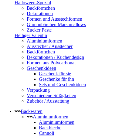
Halloween-Spezial
Backförmchen
Dekorationen
Formen und Ausstechformen
Gummibärchen Marshmallows
Zucker Paste
Heiliger Valentin
Aluminiumformen
Ausstecher / Ausstecher
Backförmchen
Dekorationen / Kuchendesign
Formen aus Polycarbonat
Geschenkideen
Geschenk für sie
Geschenke für ihn
Sets und Geschenkideen
Verpackung
Verschiedene Süßigkeiten
Zubehör / Ausstattung
Backwaren
Aluminiumformen
Aluminiumformen
Backbleche
Cannoli