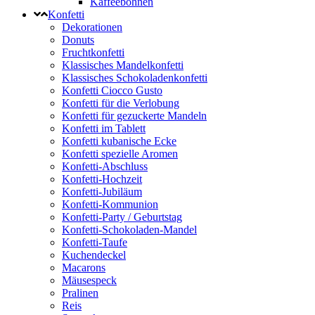
Kaffeebohnen
Konfetti
Dekorationen
Donuts
Fruchtkonfetti
Klassisches Mandelkonfetti
Klassisches Schokoladenkonfetti
Konfetti Ciocco Gusto
Konfetti für die Verlobung
Konfetti für gezuckerte Mandeln
Konfetti im Tablett
Konfetti kubanische Ecke
Konfetti spezielle Aromen
Konfetti-Abschluss
Konfetti-Hochzeit
Konfetti-Jubiläum
Konfetti-Kommunion
Konfetti-Party / Geburtstag
Konfetti-Schokoladen-Mandel
Konfetti-Taufe
Kuchendeckel
Macarons
Mäusespeck
Pralinen
Reis