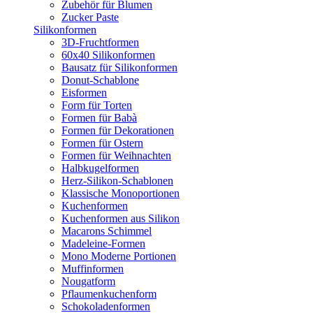
Zubehör für Blumen
Zucker Paste
Silikonformen
3D-Fruchtformen
60x40 Silikonformen
Bausatz für Silikonformen
Donut-Schablone
Eisformen
Form für Torten
Formen für Babà
Formen für Dekorationen
Formen für Ostern
Formen für Weihnachten
Halbkugelformen
Herz-Silikon-Schablonen
Klassische Monoportionen
Kuchenformen
Kuchenformen aus Silikon
Macarons Schimmel
Madeleine-Formen
Mono Moderne Portionen
Muffinformen
Nougatform
Pflaumenkuchenform
Schokoladenformen