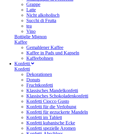
Grappe
Latte
Nicht alkoholisch
Succhi di Frutta
tea
Vino
Bottiglie Mignon
Kaffee
Gemahlener Kaffee
Kaffee in Pads und Kapseln
Kaffeebohnen
Konfetti
Konfetti
Dekorationen
Donuts
Fruchtkonfetti
Klassisches Mandelkonfetti
Klassisches Schokoladenkonfetti
Konfetti Ciocco Gusto
Konfetti für die Verlobung
Konfetti für gezuckerte Mandeln
Konfetti im Tablett
Konfetti kubanische Ecke
Konfetti spezielle Aromen
Konfetti-Abschluss