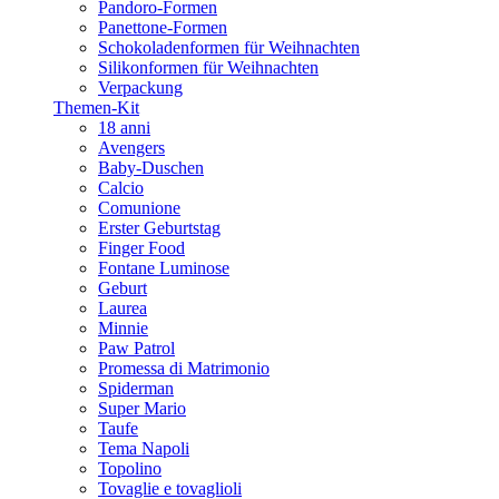
Pandoro-Formen
Panettone-Formen
Schokoladenformen für Weihnachten
Silikonformen für Weihnachten
Verpackung
Themen-Kit
18 anni
Avengers
Baby-Duschen
Calcio
Comunione
Erster Geburtstag
Finger Food
Fontane Luminose
Geburt
Laurea
Minnie
Paw Patrol
Promessa di Matrimonio
Spiderman
Super Mario
Taufe
Tema Napoli
Topolino
Tovaglie e tovaglioli