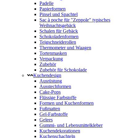
Padelle
Papierformen
Pinsel und Spachtel
Sac à poche für "Zeppole" typisches
Weihnachtsgebäck
Schalen für Gebäck
Schokoladenformen
Teigschneiderollen
Thermometer und Waagen
Tortenmasken
Verpackung
Zubehör
Zubehör für Schokolade
Kuchendesign
Ausrüstung
Ausstechformen
Cake-Pops
Flüssige Farbstoffe
Formen und Kuchenformen
Fußmatten
Gel-Farbstoffe
Gelees
Gummi- und Lebensmittelkleber
Kuchendekorationen
Kuchenschachteln