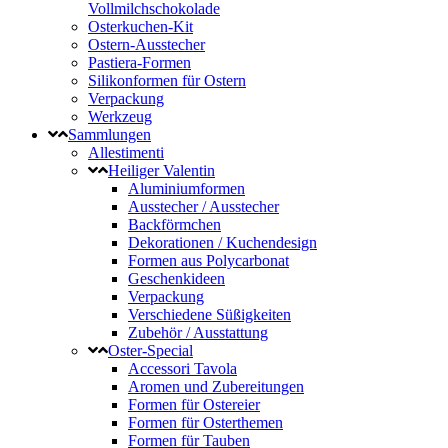
Vollmilchschokolade
Osterkuchen-Kit
Ostern-Ausstecher
Pastiera-Formen
Silikonformen für Ostern
Verpackung
Werkzeug
Sammlungen
Allestimenti
Heiliger Valentin
Aluminiumformen
Ausstecher / Ausstecher
Backförmchen
Dekorationen / Kuchendesign
Formen aus Polycarbonat
Geschenkideen
Verpackung
Verschiedene Süßigkeiten
Zubehör / Ausstattung
Oster-Special
Accessori Tavola
Aromen und Zubereitungen
Formen für Ostereier
Formen für Osterthemen
Formen für Tauben