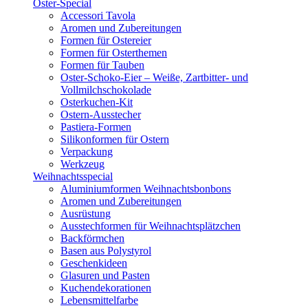
Oster-Special
Accessori Tavola
Aromen und Zubereitungen
Formen für Ostereier
Formen für Osterthemen
Formen für Tauben
Oster-Schoko-Eier – Weiße, Zartbitter- und
Vollmilchschokolade
Osterkuchen-Kit
Ostern-Ausstecher
Pastiera-Formen
Silikonformen für Ostern
Verpackung
Werkzeug
Weihnachtsspecial
Aluminiumformen Weihnachtsbonbons
Aromen und Zubereitungen
Ausrüstung
Ausstechformen für Weihnachtsplätzchen
Backförmchen
Basen aus Polystyrol
Geschenkideen
Glasuren und Pasten
Kuchendekorationen
Lebensmittelfarbe