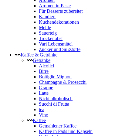
Aromen
Aromen in Paste
Für Desserts zubereitet
Kandiert
Kuchendekorationen
Mehle
Sauerteig
Trockenobst
Vari Lebensmittel
Zucker und Süßstoffe
Kaffee & Getränke
Getränke
Alcolici
Birre
Bottiglie Mignon
Champagne & Prosecchi
Grappe
Latte
Nicht alkoholisch
Succhi di Frutta
tea
Vino
Kaffee
Gemahlener Kaffee
Kaffee in Pads und Kapseln