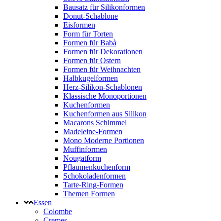
Bausatz für Silikonformen
Donut-Schablone
Eisformen
Form für Torten
Formen für Babà
Formen für Dekorationen
Formen für Ostern
Formen für Weihnachten
Halbkugelformen
Herz-Silikon-Schablonen
Klassische Monoportionen
Kuchenformen
Kuchenformen aus Silikon
Macarons Schimmel
Madeleine-Formen
Mono Moderne Portionen
Muffinformen
Nougatform
Pflaumenkuchenform
Schokoladenformen
Tarte-Ring-Formen
Themen Formen
Essen
Colombe
Cremes