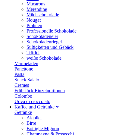
Macarons
Merendine
Milchschokolade
Nougat
Pralinen
Professionelle Schokolade
Schokoladeneier
Schokoladenriegel
Süßigkeiten und Gebäck
Trüffel
weiße Schokolade
Marmeladen
Panettone
Pasta
Snack Salato
Cremes
Frühstück Einzelportionen
Colombe
Uova di cioccolato
Kaffee und Getränke
Getränke
Alcolici
Birre
Bottiglie Mignon
Champagne & Prosecchi