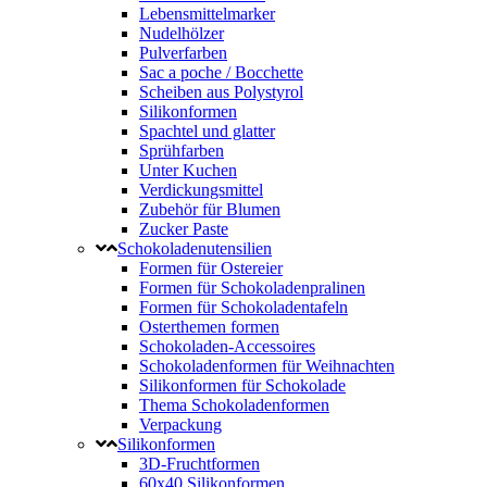
Lebensmittelmarker
Nudelhölzer
Pulverfarben
Sac a poche / Bocchette
Scheiben aus Polystyrol
Silikonformen
Spachtel und glatter
Sprühfarben
Unter Kuchen
Verdickungsmittel
Zubehör für Blumen
Zucker Paste
Schokoladenutensilien
Formen für Ostereier
Formen für Schokoladenpralinen
Formen für Schokoladentafeln
Osterthemen formen
Schokoladen-Accessoires
Schokoladenformen für Weihnachten
Silikonformen für Schokolade
Thema Schokoladenformen
Verpackung
Silikonformen
3D-Fruchtformen
60x40 Silikonformen