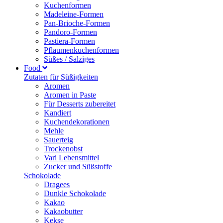
Kuchenformen
Madeleine-Formen
Pan-Brioche-Formen
Pandoro-Formen
Pastiera-Formen
Pflaumenkuchenformen
Süßes / Salziges
Food
Zutaten für Süßigkeiten
Aromen
Aromen in Paste
Für Desserts zubereitet
Kandiert
Kuchendekorationen
Mehle
Sauerteig
Trockenobst
Vari Lebensmittel
Zucker und Süßstoffe
Schokolade
Dragees
Dunkle Schokolade
Kakao
Kakaobutter
Kekse