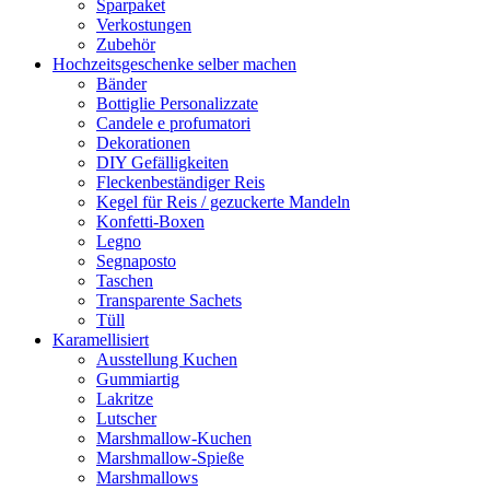
Sparpaket
Verkostungen
Zubehör
Hochzeitsgeschenke selber machen
Bänder
Bottiglie Personalizzate
Candele e profumatori
Dekorationen
DIY Gefälligkeiten
Fleckenbeständiger Reis
Kegel für Reis / gezuckerte Mandeln
Konfetti-Boxen
Legno
Segnaposto
Taschen
Transparente Sachets
Tüll
Karamellisiert
Ausstellung Kuchen
Gummiartig
Lakritze
Lutscher
Marshmallow-Kuchen
Marshmallow-Spieße
Marshmallows