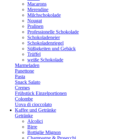
Macarons
Merendine
Milchschokolade
Nougat
Pralinen
Professionelle Schokolade
Schokoladeneier
Schokoladenriegel
Süßigkeiten und Gebäck
Trüffel
weiße Schokolade
Marmeladen
Panettone
Pasta
Snack Salato
Cremes
Frühstück Einzelportionen
Colombe
Uova di cioccolato
Kaffee und Getränke
Getränke
Alcolici
Birre
Bottiglie Mignon
Champagne & Prosecchi