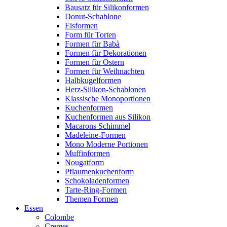
Bausatz für Silikonformen
Donut-Schablone
Eisformen
Form für Torten
Formen für Babà
Formen für Dekorationen
Formen für Ostern
Formen für Weihnachten
Halbkugelformen
Herz-Silikon-Schablonen
Klassische Monoportionen
Kuchenformen
Kuchenformen aus Silikon
Macarons Schimmel
Madeleine-Formen
Mono Moderne Portionen
Muffinformen
Nougatform
Pflaumenkuchenform
Schokoladenformen
Tarte-Ring-Formen
Themen Formen
Essen
Colombe
Cremes