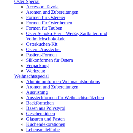
Oster-Special
Accessori Tavola
Aromen und Zubereitungen
Formen für Ostereier
Formen für Osterthemen
Formen für Tauben
Oster-Schoko-Eier – Weiße, Zartbitter- und
Vollmilchschokolade
Osterkuchen-Kit
Ostern-Ausstecher
Pastiera-Formen
Silikonformen für Ostern
Verpackung
Werkzeug
Weihnachtsspecial
Aluminiumformen Weihnachtsbonbons
Aromen und Zubereitungen
Ausrüstung
Ausstechformen für Weihnachtsplätzchen
Backförmchen
Basen aus Polystyrol
Geschenkideen
Glasuren und Pasten
Kuchendekorationen
Lebensmittelfarbe