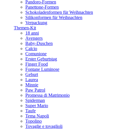
Pandoro-Formen
Panettone-Formen
Schokoladenformen für Weihnachten
Silikonformen für Weihnachten
Verpackung
Themen-Kit
18 anni
Avengers
Baby-Duschen
Calcio
Comunione
Erster Geburtstag
Finger Food
Fontane Luminose
Geburt
Laurea
Minnie
Paw Patrol
Promessa di Matrimonio
Spiderman
Super Mario
Taufe
Tema Napoli
Topolino
Tovaglie e tovaglioli