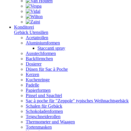
Konditorei
Gebäck Utensilien
Acetatrollen
Aluminiumformen
Staccanti spray
Ausstechformen
Backförmchen
Dosierer
Düsen für Sac à Poche
Kerzen
Kuchenringe
Padelle
Papierformen
Pinsel und Spachtel
Sac à poche für "Zeppole" typisches Weihnachtsgebäck
Schalen für Gebäck
Schokoladenformen
Teigschneiderollen
Thermometer und Waagen
Tortenmasken