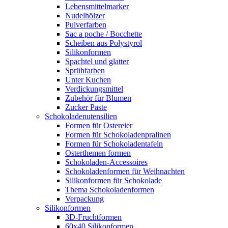
Lebensmittelmarker
Nudelhölzer
Pulverfarben
Sac a poche / Bocchette
Scheiben aus Polystyrol
Silikonformen
Spachtel und glatter
Sprühfarben
Unter Kuchen
Verdickungsmittel
Zubehör für Blumen
Zucker Paste
Schokoladenutensilien
Formen für Ostereier
Formen für Schokoladenpralinen
Formen für Schokoladentafeln
Osterthemen formen
Schokoladen-Accessoires
Schokoladenformen für Weihnachten
Silikonformen für Schokolade
Thema Schokoladenformen
Verpackung
Silikonformen
3D-Fruchtformen
60x40 Silikonformen