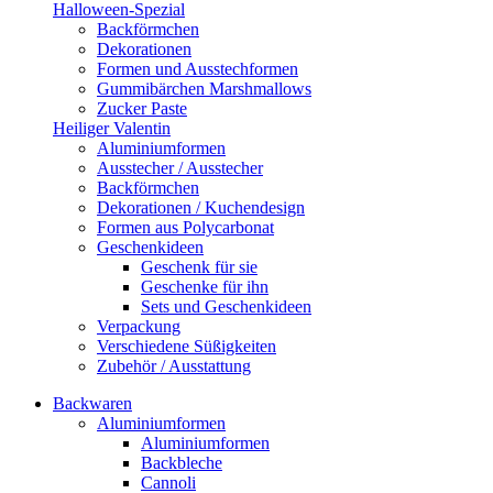
Halloween-Spezial
Backförmchen
Dekorationen
Formen und Ausstechformen
Gummibärchen Marshmallows
Zucker Paste
Heiliger Valentin
Aluminiumformen
Ausstecher / Ausstecher
Backförmchen
Dekorationen / Kuchendesign
Formen aus Polycarbonat
Geschenkideen
Geschenk für sie
Geschenke für ihn
Sets und Geschenkideen
Verpackung
Verschiedene Süßigkeiten
Zubehör / Ausstattung
Backwaren
Aluminiumformen
Aluminiumformen
Backbleche
Cannoli