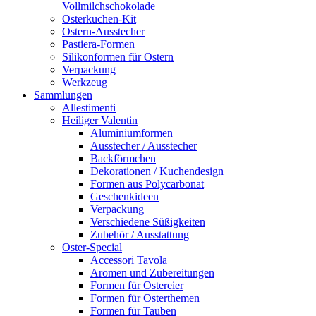
Vollmilchschokolade
Osterkuchen-Kit
Ostern-Ausstecher
Pastiera-Formen
Silikonformen für Ostern
Verpackung
Werkzeug
Sammlungen
Allestimenti
Heiliger Valentin
Aluminiumformen
Ausstecher / Ausstecher
Backförmchen
Dekorationen / Kuchendesign
Formen aus Polycarbonat
Geschenkideen
Verpackung
Verschiedene Süßigkeiten
Zubehör / Ausstattung
Oster-Special
Accessori Tavola
Aromen und Zubereitungen
Formen für Ostereier
Formen für Osterthemen
Formen für Tauben