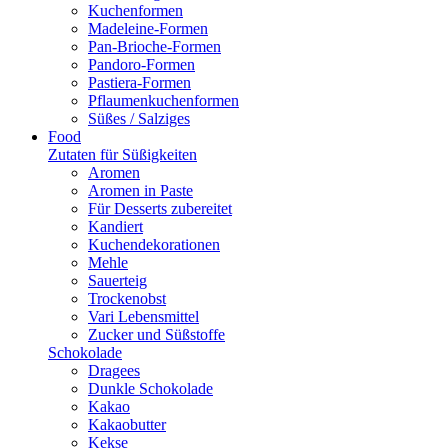
Kuchenformen
Madeleine-Formen
Pan-Brioche-Formen
Pandoro-Formen
Pastiera-Formen
Pflaumenkuchenformen
Süßes / Salziges
Food
Zutaten für Süßigkeiten
Aromen
Aromen in Paste
Für Desserts zubereitet
Kandiert
Kuchendekorationen
Mehle
Sauerteig
Trockenobst
Vari Lebensmittel
Zucker und Süßstoffe
Schokolade
Dragees
Dunkle Schokolade
Kakao
Kakaobutter
Kekse