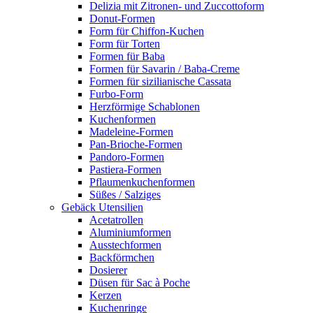
Delizia mit Zitronen- und Zuccottoform
Donut-Formen
Form für Chiffon-Kuchen
Form für Torten
Formen für Baba
Formen für Savarin / Baba-Creme
Formen für sizilianische Cassata
Furbo-Form
Herzförmige Schablonen
Kuchenformen
Madeleine-Formen
Pan-Brioche-Formen
Pandoro-Formen
Pastiera-Formen
Pflaumenkuchenformen
Süßes / Salziges
Gebäck Utensilien
Acetatrollen
Aluminiumformen
Ausstechformen
Backförmchen
Dosierer
Düsen für Sac à Poche
Kerzen
Kuchenringe