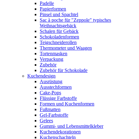
Padelle
Papierformen
Pinsel und Spachtel
Sac à poche für "Zeppole" typisches
Weihnachtsgebäck
Schalen für Gebäck
Schokoladenformen
Teigschneiderollen
Thermometer und Waagen
Tortenmasken
Verpackung
Zubehör
Zubehör für Schokolade
Kuchendesign
Ausrüstung
Ausstechformen
Cake-Pops
Flüssige Farbstoffe
Formen und Kuchenformen
Fußmatten
Gel-Farbstoffe
Gelees
Gummi- und Lebensmittelkleber
Kuchendekorationen
Kuchenschachteln