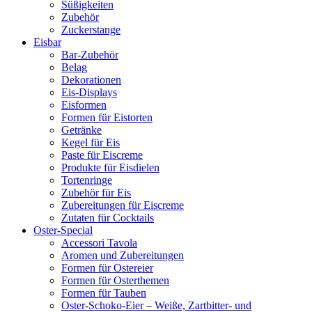
Süßigkeiten
Zubehör
Zuckerstange
Eisbar
Bar-Zubehör
Belag
Dekorationen
Eis-Displays
Eisformen
Formen für Eistorten
Getränke
Kegel für Eis
Paste für Eiscreme
Produkte für Eisdielen
Tortenringe
Zubehör für Eis
Zubereitungen für Eiscreme
Zutaten für Cocktails
Oster-Special
Accessori Tavola
Aromen und Zubereitungen
Formen für Ostereier
Formen für Osterthemen
Formen für Tauben
Oster-Schoko-Eier – Weiße, Zartbitter- und