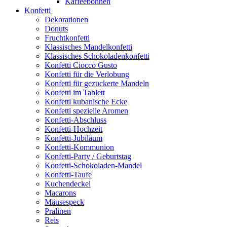
Kaffeebohnen
Konfetti
Dekorationen
Donuts
Fruchtkonfetti
Klassisches Mandelkonfetti
Klassisches Schokoladenkonfetti
Konfetti Ciocco Gusto
Konfetti für die Verlobung
Konfetti für gezuckerte Mandeln
Konfetti im Tablett
Konfetti kubanische Ecke
Konfetti spezielle Aromen
Konfetti-Abschluss
Konfetti-Hochzeit
Konfetti-Jubiläum
Konfetti-Kommunion
Konfetti-Party / Geburtstag
Konfetti-Schokoladen-Mandel
Konfetti-Taufe
Kuchendeckel
Macarons
Mäusespeck
Pralinen
Reis