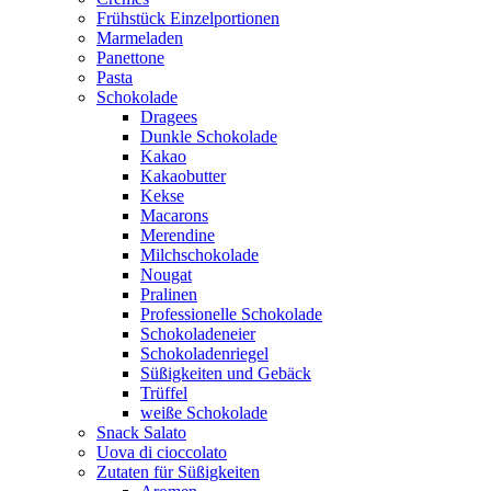
Frühstück Einzelportionen
Marmeladen
Panettone
Pasta
Schokolade
Dragees
Dunkle Schokolade
Kakao
Kakaobutter
Kekse
Macarons
Merendine
Milchschokolade
Nougat
Pralinen
Professionelle Schokolade
Schokoladeneier
Schokoladenriegel
Süßigkeiten und Gebäck
Trüffel
weiße Schokolade
Snack Salato
Uova di cioccolato
Zutaten für Süßigkeiten