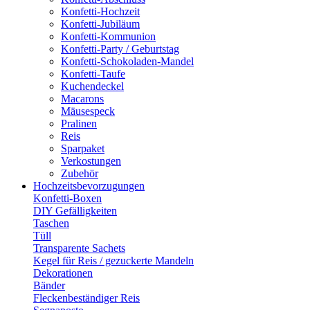
Konfetti-Hochzeit
Konfetti-Jubiläum
Konfetti-Kommunion
Konfetti-Party / Geburtstag
Konfetti-Schokoladen-Mandel
Konfetti-Taufe
Kuchendeckel
Macarons
Mäusespeck
Pralinen
Reis
Sparpaket
Verkostungen
Zubehör
Hochzeitsbevorzugungen
Konfetti-Boxen
DIY Gefälligkeiten
Taschen
Tüll
Transparente Sachets
Kegel für Reis / gezuckerte Mandeln
Dekorationen
Bänder
Fleckenbeständiger Reis