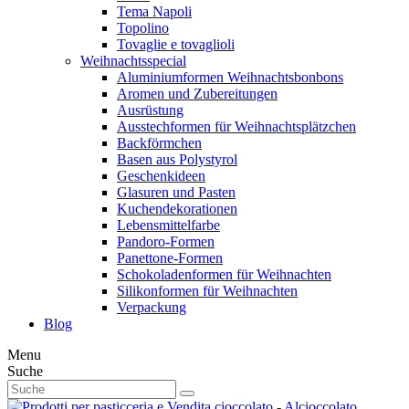
Tema Napoli
Topolino
Tovaglie e tovaglioli
Weihnachtsspecial
Aluminiumformen Weihnachtsbonbons
Aromen und Zubereitungen
Ausrüstung
Ausstechformen für Weihnachtsplätzchen
Backförmchen
Basen aus Polystyrol
Geschenkideen
Glasuren und Pasten
Kuchendekorationen
Lebensmittelfarbe
Pandoro-Formen
Panettone-Formen
Schokoladenformen für Weihnachten
Silikonformen für Weihnachten
Verpackung
Blog
Menu
Suche