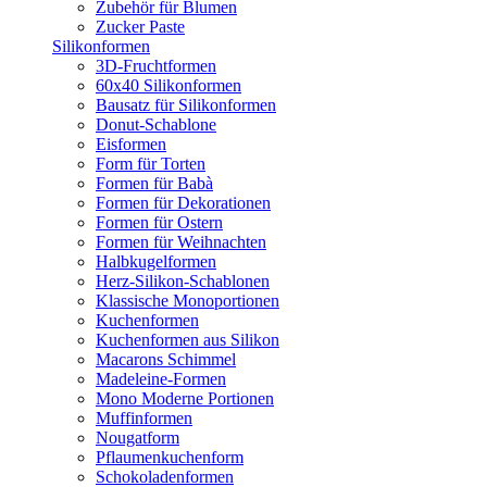
Zubehör für Blumen
Zucker Paste
Silikonformen
3D-Fruchtformen
60x40 Silikonformen
Bausatz für Silikonformen
Donut-Schablone
Eisformen
Form für Torten
Formen für Babà
Formen für Dekorationen
Formen für Ostern
Formen für Weihnachten
Halbkugelformen
Herz-Silikon-Schablonen
Klassische Monoportionen
Kuchenformen
Kuchenformen aus Silikon
Macarons Schimmel
Madeleine-Formen
Mono Moderne Portionen
Muffinformen
Nougatform
Pflaumenkuchenform
Schokoladenformen