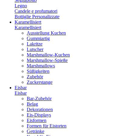
Segnaposto
Legno
Candele e profumatori
Bottiglie Personalizzate
Karamellisiert
Karamellisiert
Ausstellung Kuchen
Gummiartig
Lakritze
Lutscher
Marshmallow-Kuchen
Marshmallow-Spieße
Marshmallows
Süßigkeiten
Zubehör
Zuckerstange
Eisbar
Eisbar
Bar-Zubehör
Belag
Dekorationen
Eis-Displays
Eisformen
Formen für Eistorten
Getränke