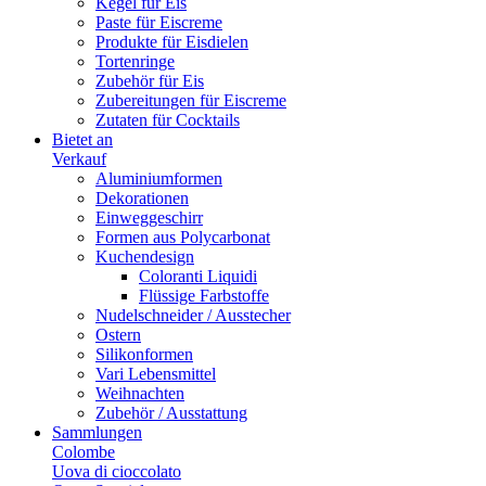
Kegel für Eis
Paste für Eiscreme
Produkte für Eisdielen
Tortenringe
Zubehör für Eis
Zubereitungen für Eiscreme
Zutaten für Cocktails
Bietet an
Verkauf
Aluminiumformen
Dekorationen
Einweggeschirr
Formen aus Polycarbonat
Kuchendesign
Coloranti Liquidi
Flüssige Farbstoffe
Nudelschneider / Ausstecher
Ostern
Silikonformen
Vari Lebensmittel
Weihnachten
Zubehör / Ausstattung
Sammlungen
Colombe
Uova di cioccolato