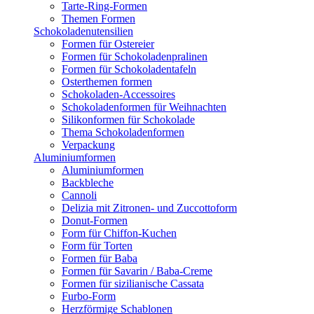
Tarte-Ring-Formen
Themen Formen
Schokoladenutensilien
Formen für Ostereier
Formen für Schokoladenpralinen
Formen für Schokoladentafeln
Osterthemen formen
Schokoladen-Accessoires
Schokoladenformen für Weihnachten
Silikonformen für Schokolade
Thema Schokoladenformen
Verpackung
Aluminiumformen
Aluminiumformen
Backbleche
Cannoli
Delizia mit Zitronen- und Zuccottoform
Donut-Formen
Form für Chiffon-Kuchen
Form für Torten
Formen für Baba
Formen für Savarin / Baba-Creme
Formen für sizilianische Cassata
Furbo-Form
Herzförmige Schablonen