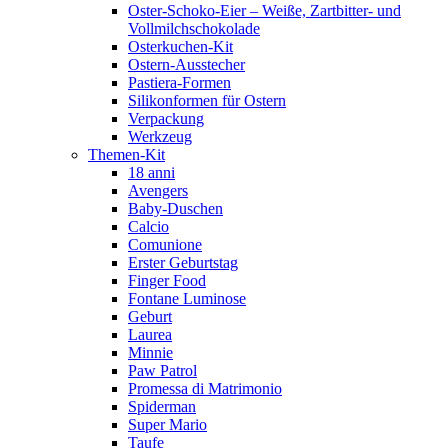
Oster-Schoko-Eier – Weiße, Zartbitter- und
Vollmilchschokolade
Osterkuchen-Kit
Ostern-Ausstecher
Pastiera-Formen
Silikonformen für Ostern
Verpackung
Werkzeug
Themen-Kit
18 anni
Avengers
Baby-Duschen
Calcio
Comunione
Erster Geburtstag
Finger Food
Fontane Luminose
Geburt
Laurea
Minnie
Paw Patrol
Promessa di Matrimonio
Spiderman
Super Mario
Taufe