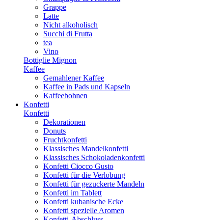
Grappe
Latte
Nicht alkoholisch
Succhi di Frutta
tea
Vino
Bottiglie Mignon
Kaffee
Gemahlener Kaffee
Kaffee in Pads und Kapseln
Kaffeebohnen
Konfetti
Konfetti
Dekorationen
Donuts
Fruchtkonfetti
Klassisches Mandelkonfetti
Klassisches Schokoladenkonfetti
Konfetti Ciocco Gusto
Konfetti für die Verlobung
Konfetti für gezuckerte Mandeln
Konfetti im Tablett
Konfetti kubanische Ecke
Konfetti spezielle Aromen
Konfetti-Abschluss