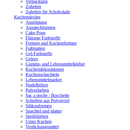
Verpackung
Zubehör
Zubehör für Schokolade
Kuchendesign
Ausrüstung
Ausstechformen
Cake-Pops
Flüssige Farbstoffe
Formen und Kuchenformen
Fußmatten
Gel-Farbstoffe
Gelees
Gummi- und Lebensmittelkleber
Kuchendekorationen
Kuchenschachteln
Lebensmittelmarker
Nudelhölzer
Pulverfarben
Sac a poche / Bocchette
Scheiben aus Polystyrol
Silikonformen
Spachtel und glatter
Sprühfarben
Unter Kuchen
Verdickungsmittel