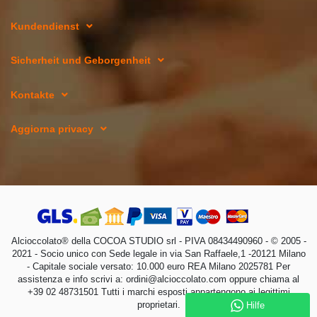
Kundendienst
Sicherheit und Geborgenheit
Kontakte
Aggiorna privacy
Alcioccolato® della COCOA STUDIO srl - PIVA 08434490960 - © 2005 -
2021 - Socio unico con Sede legale in via San Raffaele,1 -20121 Milano
- Capitale sociale versato: 10.000 euro REA Milano 2025781 Per
assistenza e info scrivi a: ordini@alcioccolato.com oppure chiama al
+39 02 48731501 Tutti i marchi esposti appartengono ai legittimi
proprietari.
Hilfe