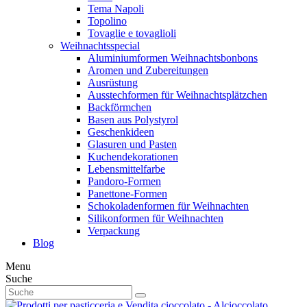
Tema Napoli
Topolino
Tovaglie e tovaglioli
Weihnachtsspecial
Aluminiumformen Weihnachtsbonbons
Aromen und Zubereitungen
Ausrüstung
Ausstechformen für Weihnachtsplätzchen
Backförmchen
Basen aus Polystyrol
Geschenkideen
Glasuren und Pasten
Kuchendekorationen
Lebensmittelfarbe
Pandoro-Formen
Panettone-Formen
Schokoladenformen für Weihnachten
Silikonformen für Weihnachten
Verpackung
Blog
Menu
Suche