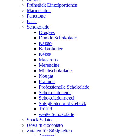
Frühstück Einzelportionen
Marmeladen
Panettone
Pasta
Schokolade
Dragees
Dunkle Schokolade
Kakao
Kakaobutter
Kekse
Macarons
Merendine
Milchschokolade
Nougat
Pralinen
Professionelle Schokolade
Schokoladeneier
Schokoladenriegel
Süßigkeiten und Gebäck
Trüffel
weiße Schokolade
Snack Salato
Uova di cioccolato
Zutaten für Süßigkeiten