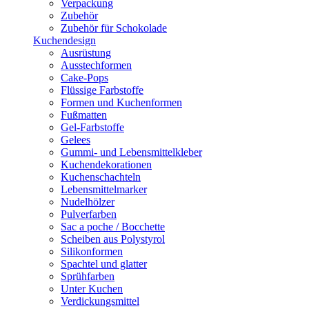
Verpackung
Zubehör
Zubehör für Schokolade
Kuchendesign
Ausrüstung
Ausstechformen
Cake-Pops
Flüssige Farbstoffe
Formen und Kuchenformen
Fußmatten
Gel-Farbstoffe
Gelees
Gummi- und Lebensmittelkleber
Kuchendekorationen
Kuchenschachteln
Lebensmittelmarker
Nudelhölzer
Pulverfarben
Sac a poche / Bocchette
Scheiben aus Polystyrol
Silikonformen
Spachtel und glatter
Sprühfarben
Unter Kuchen
Verdickungsmittel