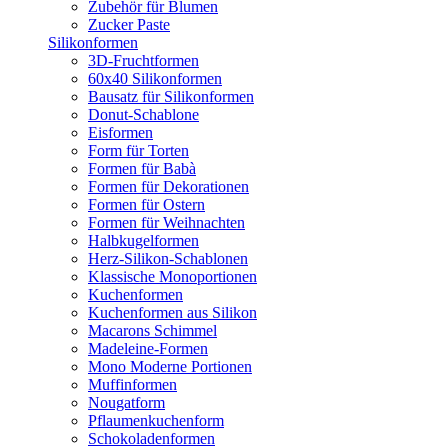
Zubehör für Blumen
Zucker Paste
Silikonformen
3D-Fruchtformen
60x40 Silikonformen
Bausatz für Silikonformen
Donut-Schablone
Eisformen
Form für Torten
Formen für Babà
Formen für Dekorationen
Formen für Ostern
Formen für Weihnachten
Halbkugelformen
Herz-Silikon-Schablonen
Klassische Monoportionen
Kuchenformen
Kuchenformen aus Silikon
Macarons Schimmel
Madeleine-Formen
Mono Moderne Portionen
Muffinformen
Nougatform
Pflaumenkuchenform
Schokoladenformen