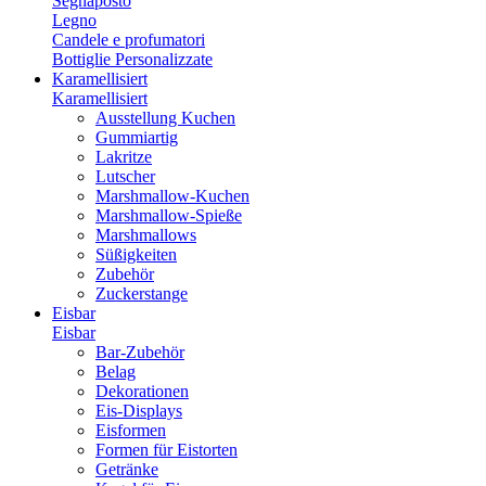
Segnaposto
Legno
Candele e profumatori
Bottiglie Personalizzate
Karamellisiert
Karamellisiert
Ausstellung Kuchen
Gummiartig
Lakritze
Lutscher
Marshmallow-Kuchen
Marshmallow-Spieße
Marshmallows
Süßigkeiten
Zubehör
Zuckerstange
Eisbar
Eisbar
Bar-Zubehör
Belag
Dekorationen
Eis-Displays
Eisformen
Formen für Eistorten
Getränke