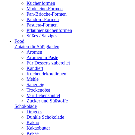
Kuchenformen
Madeleine-Formen
Pan-Brioche-Formen
Pandoro-Formen
Pastiera-Formen
Pflaumenkuchenformen
Süßes / Salziges
Food
Zutaten für Süßigkeiten
Aromen
Aromen in Paste
Für Desserts zubereitet
Kandiert
Kuchendekorationen
Mehle
Sauerteig
Trockenobst
Vari Lebensmittel
Zucker und Süßstoffe
Schokolade
Dragees
Dunkle Schokolade
Kakao
Kakaobutter
Kekse