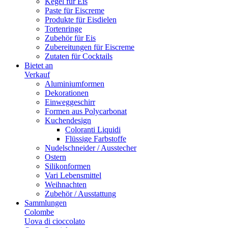
Kegel für Eis
Paste für Eiscreme
Produkte für Eisdielen
Tortenringe
Zubehör für Eis
Zubereitungen für Eiscreme
Zutaten für Cocktails
Bietet an
Verkauf
Aluminiumformen
Dekorationen
Einweggeschirr
Formen aus Polycarbonat
Kuchendesign
Coloranti Liquidi
Flüssige Farbstoffe
Nudelschneider / Ausstecher
Ostern
Silikonformen
Vari Lebensmittel
Weihnachten
Zubehör / Ausstattung
Sammlungen
Colombe
Uova di cioccolato