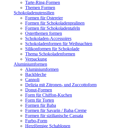
Tarte-Ring-Formen
Themen Formen
Schokoladenutensilien
Formen für Ostereier
Formen für Schokoladenpralinen
Formen für Schokoladentafeln
Osterthemen formen
Schokoladen-Accessoires
Schokoladenformen für Weihnachten
Silikonformen für Schokolade
Thema Schokoladenformen
Verpackung
Aluminiumformen
Aluminiumformen
Backbleche
Cannoli
Delizia mit Zitronen- und Zuccottoform
Donut-Formen
Form für Chiffon-Kuchen
Form für Torten
Formen für Baba
Formen für Savarin / Baba-Creme
Formen für sizilianische Cassata
Furbo-Form
Herzförmige Schablonen