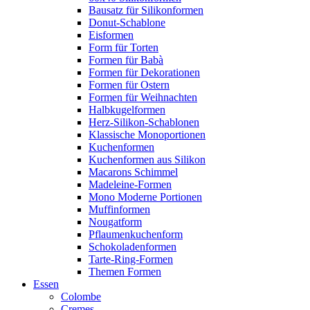
Bausatz für Silikonformen
Donut-Schablone
Eisformen
Form für Torten
Formen für Babà
Formen für Dekorationen
Formen für Ostern
Formen für Weihnachten
Halbkugelformen
Herz-Silikon-Schablonen
Klassische Monoportionen
Kuchenformen
Kuchenformen aus Silikon
Macarons Schimmel
Madeleine-Formen
Mono Moderne Portionen
Muffinformen
Nougatform
Pflaumenkuchenform
Schokoladenformen
Tarte-Ring-Formen
Themen Formen
Essen
Colombe
Cremes