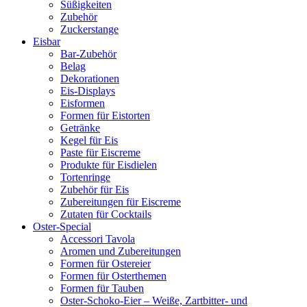
Süßigkeiten
Zubehör
Zuckerstange
Eisbar
Bar-Zubehör
Belag
Dekorationen
Eis-Displays
Eisformen
Formen für Eistorten
Getränke
Kegel für Eis
Paste für Eiscreme
Produkte für Eisdielen
Tortenringe
Zubehör für Eis
Zubereitungen für Eiscreme
Zutaten für Cocktails
Oster-Special
Accessori Tavola
Aromen und Zubereitungen
Formen für Ostereier
Formen für Osterthemen
Formen für Tauben
Oster-Schoko-Eier – Weiße, Zartbitter- und