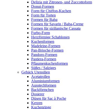
Delizia mit Zitronen- und Zuccottoform
Donut-Formen
Form für Chiffon-Kuchen
Form für Torten
Formen für Baba
Formen für Savarin / Baba-Creme
Formen für sizilianische Cassata
Furbo-Form
Herzförmige Schablonen
Kuchenformen
Madeleine-Formen
Pan-Brioche-Formen
Pandoro-Formen
Pastiera-Formen
Pflaumenkuchenformen
Süßes / Salziges
Gebäck Utensilien
Acetatrollen
Aluminiumformen
Ausstechformen
Backförmchen
Dosierer
Düsen für Sac à Poche
Kerzen
Kuchenringe