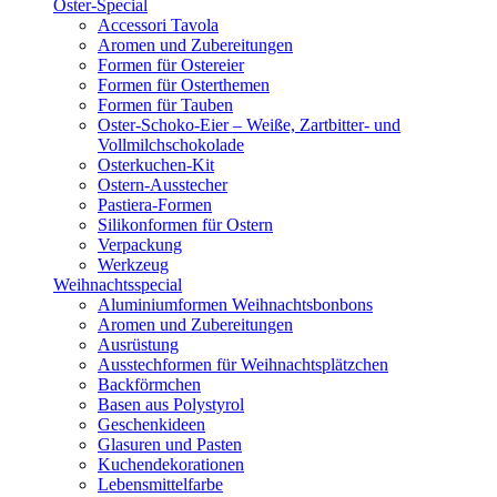
Oster-Special
Accessori Tavola
Aromen und Zubereitungen
Formen für Ostereier
Formen für Osterthemen
Formen für Tauben
Oster-Schoko-Eier – Weiße, Zartbitter- und
Vollmilchschokolade
Osterkuchen-Kit
Ostern-Ausstecher
Pastiera-Formen
Silikonformen für Ostern
Verpackung
Werkzeug
Weihnachtsspecial
Aluminiumformen Weihnachtsbonbons
Aromen und Zubereitungen
Ausrüstung
Ausstechformen für Weihnachtsplätzchen
Backförmchen
Basen aus Polystyrol
Geschenkideen
Glasuren und Pasten
Kuchendekorationen
Lebensmittelfarbe