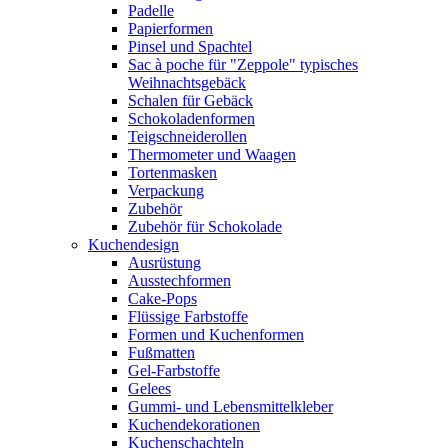
Padelle
Papierformen
Pinsel und Spachtel
Sac à poche für "Zeppole" typisches
Weihnachtsgebäck
Schalen für Gebäck
Schokoladenformen
Teigschneiderollen
Thermometer und Waagen
Tortenmasken
Verpackung
Zubehör
Zubehör für Schokolade
Kuchendesign
Ausrüstung
Ausstechformen
Cake-Pops
Flüssige Farbstoffe
Formen und Kuchenformen
Fußmatten
Gel-Farbstoffe
Gelees
Gummi- und Lebensmittelkleber
Kuchendekorationen
Kuchenschachteln