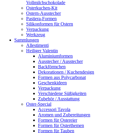
Vollmilchschokolade
Osterkuchen-Kit
Ostern-Ausstecher
Pastiera-Formen
Silikonformen für Ostern
Verpackung
Werkzeug
Sammlungen
Allestimenti
Heiliger Valentin
Aluminiumformen
Ausstecher / Ausstecher
Backförmchen
Dekorationen / Kuchendesign
Formen aus Polycarbonat
Geschenkideen
Verpackung
Verschiedene Süßigkeiten
Zubehör / Ausstattung
Oster-Special
Accessori Tavola
Aromen und Zubereitungen
Formen für Ostereier
Formen für Osterthemen
Formen für Tauben