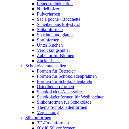
Lebensmittelmarker
Nudelhölzer
Pulverfarben
Sac a poche / Bocchette
Scheiben aus Polystyrol
Silikonformen
Spachtel und glatter
Sprühfarben
Unter Kuchen
Verdickungsmittel
Zubehör für Blumen
Zucker Paste
Schokoladenutensilien
Formen für Ostereier
Formen für Schokoladenpralinen
Formen für Schokoladentafeln
Osterthemen formen
Schokoladen-Accessoires
Schokoladenformen für Weihnachten
Silikonformen für Schokolade
Thema Schokoladenformen
Verpackung
Silikonformen
3D-Fruchtformen
60x40 Silikonformen