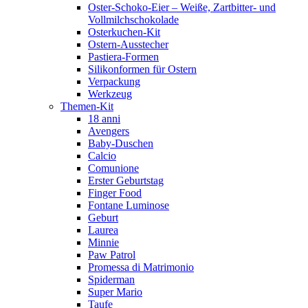
Oster-Schoko-Eier – Weiße, Zartbitter- und
Vollmilchschokolade
Osterkuchen-Kit
Ostern-Ausstecher
Pastiera-Formen
Silikonformen für Ostern
Verpackung
Werkzeug
Themen-Kit
18 anni
Avengers
Baby-Duschen
Calcio
Comunione
Erster Geburtstag
Finger Food
Fontane Luminose
Geburt
Laurea
Minnie
Paw Patrol
Promessa di Matrimonio
Spiderman
Super Mario
Taufe