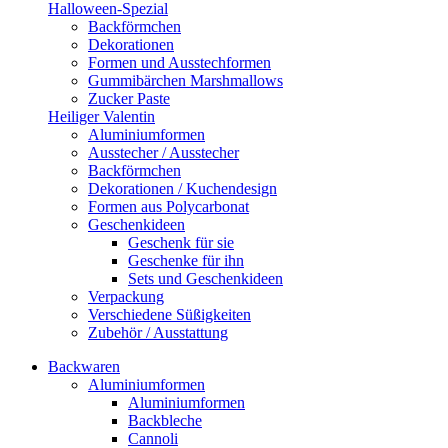
Halloween-Spezial
Backförmchen
Dekorationen
Formen und Ausstechformen
Gummibärchen Marshmallows
Zucker Paste
Heiliger Valentin
Aluminiumformen
Ausstecher / Ausstecher
Backförmchen
Dekorationen / Kuchendesign
Formen aus Polycarbonat
Geschenkideen
Geschenk für sie
Geschenke für ihn
Sets und Geschenkideen
Verpackung
Verschiedene Süßigkeiten
Zubehör / Ausstattung
Backwaren
Aluminiumformen
Aluminiumformen
Backbleche
Cannoli