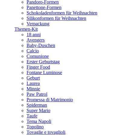
Pandoro-Formen
Panettone-Formen
Schokoladenformen für Weihnachten
Silikonformen für Weihnachten
Verpackung
Themen-Kit
18 anni
Avengers
Baby-Duschen
Calcio
Comunione
Erster Geburtstag
Finger Food
Fontane Luminose
Geburt
Laurea
Minnie
Paw Patrol
Promessa di Matrimonio
Spiderman
Super Mario
Taufe
Tema Napoli
Topolino
Tovaglie e tovaglioli