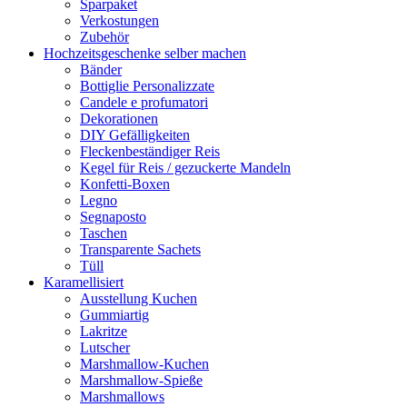
Sparpaket
Verkostungen
Zubehör
Hochzeitsgeschenke selber machen
Bänder
Bottiglie Personalizzate
Candele e profumatori
Dekorationen
DIY Gefälligkeiten
Fleckenbeständiger Reis
Kegel für Reis / gezuckerte Mandeln
Konfetti-Boxen
Legno
Segnaposto
Taschen
Transparente Sachets
Tüll
Karamellisiert
Ausstellung Kuchen
Gummiartig
Lakritze
Lutscher
Marshmallow-Kuchen
Marshmallow-Spieße
Marshmallows