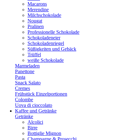
Macarons
Merendine
Milchschokolade
Nougat
Pralinen
Professionelle Schokolade
Schokoladeneier
Schokoladenriegel
Süßigkeiten und Gebäck
Trüffel
weiße Schokolade
Marmeladen
Panettone
Pasta
Snack Salato
Cremes
Frühstück Einzelportionen
Colombe
Uova di cioccolato
Kaffee und Getränke
Getränke
Alcolici
Birre
Bottiglie Mignon
Champagne & Prosecchi