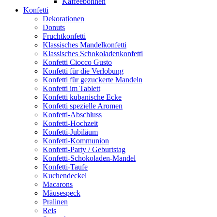
Kaffeebohnen
Konfetti
Dekorationen
Donuts
Fruchtkonfetti
Klassisches Mandelkonfetti
Klassisches Schokoladenkonfetti
Konfetti Ciocco Gusto
Konfetti für die Verlobung
Konfetti für gezuckerte Mandeln
Konfetti im Tablett
Konfetti kubanische Ecke
Konfetti spezielle Aromen
Konfetti-Abschluss
Konfetti-Hochzeit
Konfetti-Jubiläum
Konfetti-Kommunion
Konfetti-Party / Geburtstag
Konfetti-Schokoladen-Mandel
Konfetti-Taufe
Kuchendeckel
Macarons
Mäusespeck
Pralinen
Reis