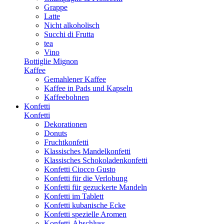
Grappe
Latte
Nicht alkoholisch
Succhi di Frutta
tea
Vino
Bottiglie Mignon
Kaffee
Gemahlener Kaffee
Kaffee in Pads und Kapseln
Kaffeebohnen
Konfetti
Konfetti
Dekorationen
Donuts
Fruchtkonfetti
Klassisches Mandelkonfetti
Klassisches Schokoladenkonfetti
Konfetti Ciocco Gusto
Konfetti für die Verlobung
Konfetti für gezuckerte Mandeln
Konfetti im Tablett
Konfetti kubanische Ecke
Konfetti spezielle Aromen
Konfetti-Abschluss