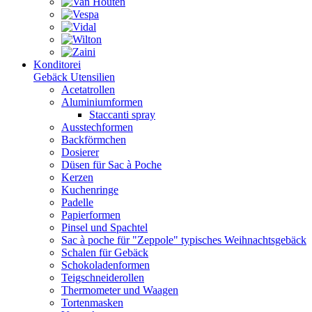
Konditorei
Gebäck Utensilien
Acetatrollen
Aluminiumformen
Staccanti spray
Ausstechformen
Backförmchen
Dosierer
Düsen für Sac à Poche
Kerzen
Kuchenringe
Padelle
Papierformen
Pinsel und Spachtel
Sac à poche für "Zeppole" typisches Weihnachtsgebäck
Schalen für Gebäck
Schokoladenformen
Teigschneiderollen
Thermometer und Waagen
Tortenmasken