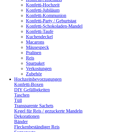
Konfetti-Hochzeit
Konfetti-Jubiläum
Konfetti-Kommunion
Konfetti-Party / Geburtstag
Konfetti-Schokoladen-Mandel
Konfetti-Taufe
Kuchendeckel
Macarons
Mäusespeck
Pralinen
Reis
Sparpaket
Verkostungen
Zubehör
Hochzeitsbevorzugungen
Konfetti-Boxen
DIY Gefälligkeiten
Taschen
Tüll
Transparente Sachets
Kegel für Reis / gezuckerte Mandeln
Dekorationen
Bänder
Fleckenbeständiger Reis