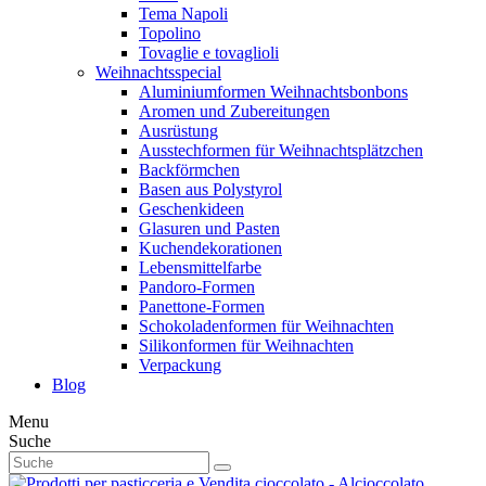
Tema Napoli
Topolino
Tovaglie e tovaglioli
Weihnachtsspecial
Aluminiumformen Weihnachtsbonbons
Aromen und Zubereitungen
Ausrüstung
Ausstechformen für Weihnachtsplätzchen
Backförmchen
Basen aus Polystyrol
Geschenkideen
Glasuren und Pasten
Kuchendekorationen
Lebensmittelfarbe
Pandoro-Formen
Panettone-Formen
Schokoladenformen für Weihnachten
Silikonformen für Weihnachten
Verpackung
Blog
Menu
Suche