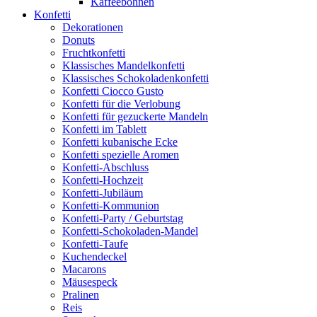
Kaffeebohnen
Konfetti
Dekorationen
Donuts
Fruchtkonfetti
Klassisches Mandelkonfetti
Klassisches Schokoladenkonfetti
Konfetti Ciocco Gusto
Konfetti für die Verlobung
Konfetti für gezuckerte Mandeln
Konfetti im Tablett
Konfetti kubanische Ecke
Konfetti spezielle Aromen
Konfetti-Abschluss
Konfetti-Hochzeit
Konfetti-Jubiläum
Konfetti-Kommunion
Konfetti-Party / Geburtstag
Konfetti-Schokoladen-Mandel
Konfetti-Taufe
Kuchendeckel
Macarons
Mäusespeck
Pralinen
Reis