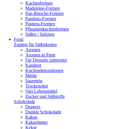
Kuchenformen
Madeleine-Formen
Pan-Brioche-Formen
Pandoro-Formen
Pastiera-Formen
Pflaumenkuchenformen
Süßes / Salziges
Food
Zutaten für Süßigkeiten
Aromen
Aromen in Paste
Für Desserts zubereitet
Kandiert
Kuchendekorationen
Mehle
Sauerteig
Trockenobst
Vari Lebensmittel
Zucker und Süßstoffe
Schokolade
Dragees
Dunkle Schokolade
Kakao
Kakaobutter
Kekse