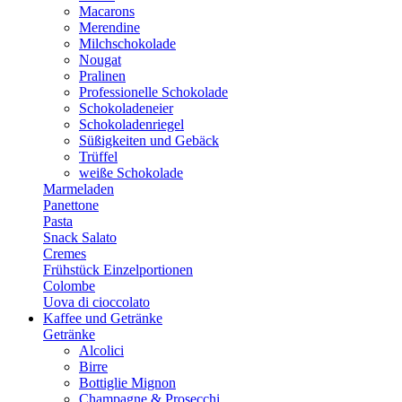
Macarons
Merendine
Milchschokolade
Nougat
Pralinen
Professionelle Schokolade
Schokoladeneier
Schokoladenriegel
Süßigkeiten und Gebäck
Trüffel
weiße Schokolade
Marmeladen
Panettone
Pasta
Snack Salato
Cremes
Frühstück Einzelportionen
Colombe
Uova di cioccolato
Kaffee und Getränke
Getränke
Alcolici
Birre
Bottiglie Mignon
Champagne & Prosecchi