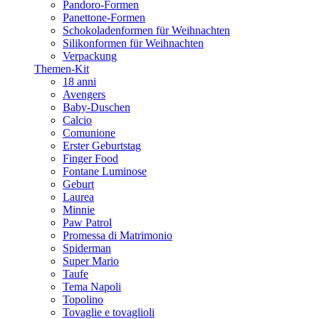
Pandoro-Formen
Panettone-Formen
Schokoladenformen für Weihnachten
Silikonformen für Weihnachten
Verpackung
Themen-Kit
18 anni
Avengers
Baby-Duschen
Calcio
Comunione
Erster Geburtstag
Finger Food
Fontane Luminose
Geburt
Laurea
Minnie
Paw Patrol
Promessa di Matrimonio
Spiderman
Super Mario
Taufe
Tema Napoli
Topolino
Tovaglie e tovaglioli