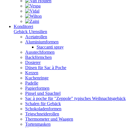
Konditorei
Gebäck Utensilien
Acetatrollen
Aluminiumformen
Staccanti spray
Ausstechformen
Backförmchen
Dosierer
Düsen für Sac à Poche
Kerzen
Kuchenringe
Padelle
Papierformen
Pinsel und Spachtel
Sac à poche für "Zeppole" typisches Weihnachtsgebäck
Schalen für Gebäck
Schokoladenformen
Teigschneiderollen
Thermometer und Waagen
Tortenmasken