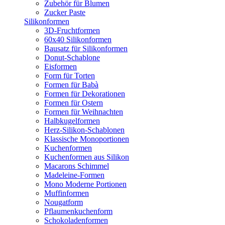
Zubehör für Blumen
Zucker Paste
Silikonformen
3D-Fruchtformen
60x40 Silikonformen
Bausatz für Silikonformen
Donut-Schablone
Eisformen
Form für Torten
Formen für Babà
Formen für Dekorationen
Formen für Ostern
Formen für Weihnachten
Halbkugelformen
Herz-Silikon-Schablonen
Klassische Monoportionen
Kuchenformen
Kuchenformen aus Silikon
Macarons Schimmel
Madeleine-Formen
Mono Moderne Portionen
Muffinformen
Nougatform
Pflaumenkuchenform
Schokoladenformen