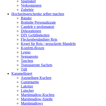
Sparpaket
Verkostungen
Zubehör
Hochzeitsgeschenke selber machen
Bänder
Bottiglie Personalizzate
Candele e profumatori
Dekorationen
DIY Gefälligkeiten
Fleckenbeständiger Reis
Kegel für Reis / gezuckerte Mandeln
Konfetti-Boxen
Legno
Segnaposto
Taschen
Transparente Sachets
Tüll
Karamellisiert
Ausstellung Kuchen
Gummiartig
Lakritze
Lutscher
Marshmallow-Kuchen
Marshmallow-Spieße
Marshmallows