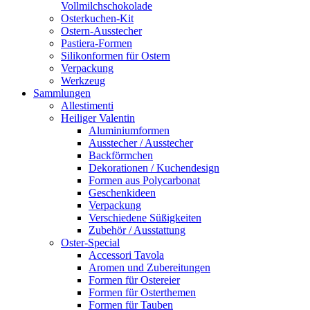
Vollmilchschokolade
Osterkuchen-Kit
Ostern-Ausstecher
Pastiera-Formen
Silikonformen für Ostern
Verpackung
Werkzeug
Sammlungen
Allestimenti
Heiliger Valentin
Aluminiumformen
Ausstecher / Ausstecher
Backförmchen
Dekorationen / Kuchendesign
Formen aus Polycarbonat
Geschenkideen
Verpackung
Verschiedene Süßigkeiten
Zubehör / Ausstattung
Oster-Special
Accessori Tavola
Aromen und Zubereitungen
Formen für Ostereier
Formen für Osterthemen
Formen für Tauben