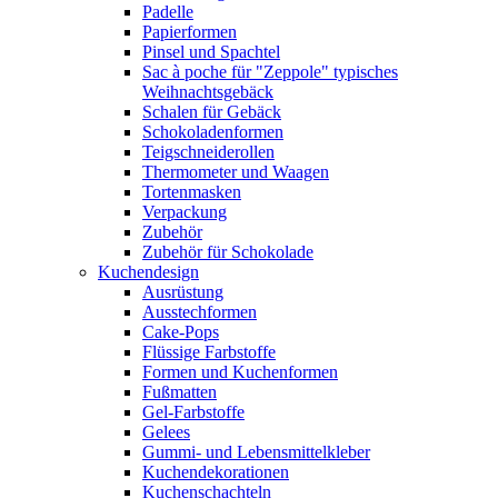
Padelle
Papierformen
Pinsel und Spachtel
Sac à poche für "Zeppole" typisches
Weihnachtsgebäck
Schalen für Gebäck
Schokoladenformen
Teigschneiderollen
Thermometer und Waagen
Tortenmasken
Verpackung
Zubehör
Zubehör für Schokolade
Kuchendesign
Ausrüstung
Ausstechformen
Cake-Pops
Flüssige Farbstoffe
Formen und Kuchenformen
Fußmatten
Gel-Farbstoffe
Gelees
Gummi- und Lebensmittelkleber
Kuchendekorationen
Kuchenschachteln