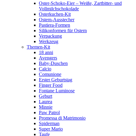
Oster-Schoko-Eier – Weiße, Zartbitter- und
Vollmilchschokolade
Osterkuchen-Kit
Ostern-Ausstecher
Pastiera-Formen
Silikonformen für Ostern
Verpackung
Werkzeug
Themen-Kit
18 anni
Avengers
Baby-Duschen
Calcio
Comunione
Erster Geburtstag
Finger Food
Fontane Luminose
Geburt
Laurea
Minnie
Paw Patrol
Promessa di Matrimonio
Spiderman
Super Mario
Taufe