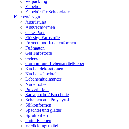
Verpackung
Zubehör
Zubehör für Schokolade
Kuchendesign
Ausrüstung
Ausstechformen
Cake-Pops
Flüssige Farbstoffe
Formen und Kuchenformen
Fußmatten
Gel-Farbstoffe
Gelees
Gummi- und Lebensmittelkleber
Kuchendekorationen
Kuchenschachteln
Lebensmittelmarker
Nudelhölzer
Pulverfarben
Sac a poche / Bocchette
Scheiben aus Polystyrol
Silikonformen
Spachtel und glatter
Sprühfarben
Unter Kuchen
Verdickungsmittel