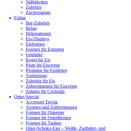
Süßigkeiten
Zubehör
Zuckerstange
Eisbar
Bar-Zubehör
Belag
Dekorationen
Eis-Displays
Eisformen
Formen für Eistorten
Getränke
Kegel für Eis
Paste für Eiscreme
Produkte für Eisdielen
Tortenringe
Zubehör für Eis
Zubereitungen für Eiscreme
Zutaten für Cocktails
Oster-Special
Accessori Tavola
Aromen und Zubereitungen
Formen für Ostereier
Formen für Osterthemen
Formen für Tauben
Oster-Schoko-Eier – Weiße, Zartbitter- und