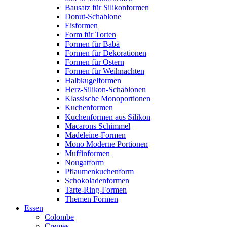
Bausatz für Silikonformen
Donut-Schablone
Eisformen
Form für Torten
Formen für Babà
Formen für Dekorationen
Formen für Ostern
Formen für Weihnachten
Halbkugelformen
Herz-Silikon-Schablonen
Klassische Monoportionen
Kuchenformen
Kuchenformen aus Silikon
Macarons Schimmel
Madeleine-Formen
Mono Moderne Portionen
Muffinformen
Nougatform
Pflaumenkuchenform
Schokoladenformen
Tarte-Ring-Formen
Themen Formen
Essen
Colombe
Cremes