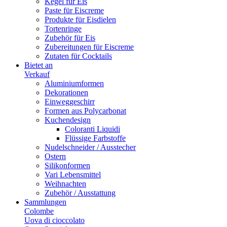
Kegel für Eis
Paste für Eiscreme
Produkte für Eisdielen
Tortenringe
Zubehör für Eis
Zubereitungen für Eiscreme
Zutaten für Cocktails
Bietet an
Verkauf
Aluminiumformen
Dekorationen
Einweggeschirr
Formen aus Polycarbonat
Kuchendesign
Coloranti Liquidi
Flüssige Farbstoffe
Nudelschneider / Ausstecher
Ostern
Silikonformen
Vari Lebensmittel
Weihnachten
Zubehör / Ausstattung
Sammlungen
Colombe
Uova di cioccolato