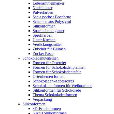
Lebensmittelmarker
Nudelhölzer
Pulverfarben
Sac a poche / Bocchette
Scheiben aus Polystyrol
Silikonformen
Spachtel und glatter
Sprühfarben
Unter Kuchen
Verdickungsmittel
Zubehör für Blumen
Zucker Paste
Schokoladenutensilien
Formen für Ostereier
Formen für Schokoladenpralinen
Formen für Schokoladentafeln
Osterthemen formen
Schokoladen-Accessoires
Schokoladenformen für Weihnachten
Silikonformen für Schokolade
Thema Schokoladenformen
Verpackung
Silikonformen
3D-Fruchtformen
60x40 Silikonformen