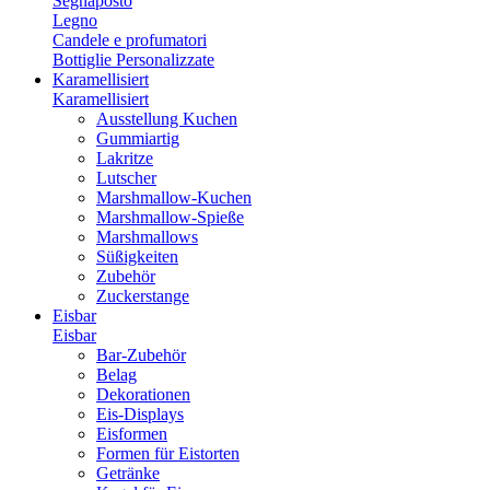
Segnaposto
Legno
Candele e profumatori
Bottiglie Personalizzate
Karamellisiert
Karamellisiert
Ausstellung Kuchen
Gummiartig
Lakritze
Lutscher
Marshmallow-Kuchen
Marshmallow-Spieße
Marshmallows
Süßigkeiten
Zubehör
Zuckerstange
Eisbar
Eisbar
Bar-Zubehör
Belag
Dekorationen
Eis-Displays
Eisformen
Formen für Eistorten
Getränke