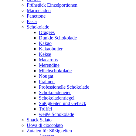
Frühstück Einzelportionen
Marmeladen
Panettone
Pasta
Schokolade
Dragees
Dunkle Schokolade
Kakao
Kakaobutter
Kekse
Macarons
Merendine
Milchschokolade
Nougat
Pralinen
Professionelle Schokolade
Schokoladeneier
Schokoladenriegel
Süßigkeiten und Gebäck
Trüffel
weiße Schokolade
Snack Salato
Uova di cioccolato
Zutaten für Süßigkeiten