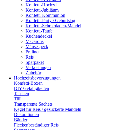
Konfetti-Hochzeit
Konfetti-Jubiläum
Konfetti-Kommunion
Konfetti-Party / Geburtstag
Konfetti-Schokoladen-Mandel
Konfetti-Taufe
Kuchendeckel
Macarons
Mäusespeck
Pralinen
Reis
Sparpaket
Verkostungen
Zubehör
Hochzeitsbevorzugungen
Konfetti-Boxen
DIY Gefälligkeiten
Taschen
Tüll
Transparente Sachets
Kegel für Reis / gezuckerte Mandeln
Dekorationen
Bänder
Fleckenbeständiger Reis