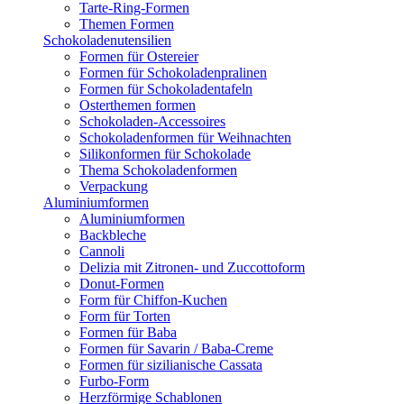
Tarte-Ring-Formen
Themen Formen
Schokoladenutensilien
Formen für Ostereier
Formen für Schokoladenpralinen
Formen für Schokoladentafeln
Osterthemen formen
Schokoladen-Accessoires
Schokoladenformen für Weihnachten
Silikonformen für Schokolade
Thema Schokoladenformen
Verpackung
Aluminiumformen
Aluminiumformen
Backbleche
Cannoli
Delizia mit Zitronen- und Zuccottoform
Donut-Formen
Form für Chiffon-Kuchen
Form für Torten
Formen für Baba
Formen für Savarin / Baba-Creme
Formen für sizilianische Cassata
Furbo-Form
Herzförmige Schablonen