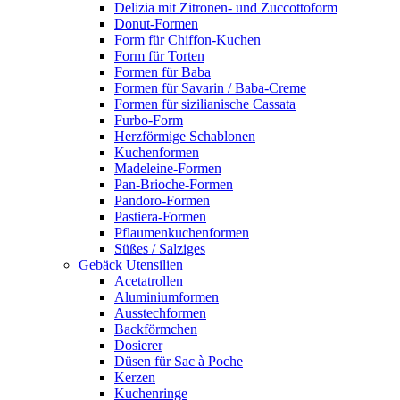
Delizia mit Zitronen- und Zuccottoform
Donut-Formen
Form für Chiffon-Kuchen
Form für Torten
Formen für Baba
Formen für Savarin / Baba-Creme
Formen für sizilianische Cassata
Furbo-Form
Herzförmige Schablonen
Kuchenformen
Madeleine-Formen
Pan-Brioche-Formen
Pandoro-Formen
Pastiera-Formen
Pflaumenkuchenformen
Süßes / Salziges
Gebäck Utensilien
Acetatrollen
Aluminiumformen
Ausstechformen
Backförmchen
Dosierer
Düsen für Sac à Poche
Kerzen
Kuchenringe