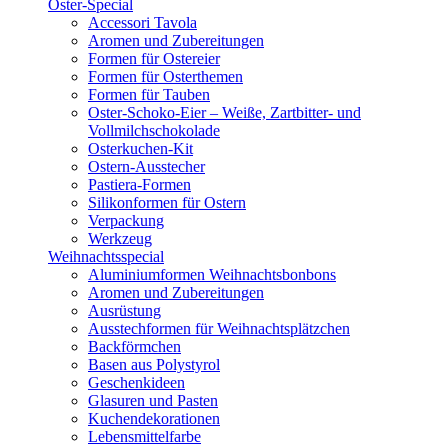
Oster-Special
Accessori Tavola
Aromen und Zubereitungen
Formen für Ostereier
Formen für Osterthemen
Formen für Tauben
Oster-Schoko-Eier – Weiße, Zartbitter- und
Vollmilchschokolade
Osterkuchen-Kit
Ostern-Ausstecher
Pastiera-Formen
Silikonformen für Ostern
Verpackung
Werkzeug
Weihnachtsspecial
Aluminiumformen Weihnachtsbonbons
Aromen und Zubereitungen
Ausrüstung
Ausstechformen für Weihnachtsplätzchen
Backförmchen
Basen aus Polystyrol
Geschenkideen
Glasuren und Pasten
Kuchendekorationen
Lebensmittelfarbe