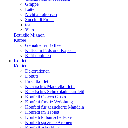
Grappe
Latte
Nicht alkoholisch
Succhi di Frutta
tea
Vino
Bottiglie Mignon
Kaffee
Gemahlener Kaffee
Kaffee in Pads und Kapseln
Kaffeebohnen
Konfetti
Konfetti
Dekorationen
Donuts
Fruchtkonfetti
Klassisches Mandelkonfetti
Klassisches Schokoladenkonfetti
Konfetti Ciocco Gusto
Konfetti für die Verlobung
Konfetti für gezuckerte Mandeln
Konfetti im Tablett
Konfetti kubanische Ecke
Konfetti spezielle Aromen
Konfetti-Abschluss