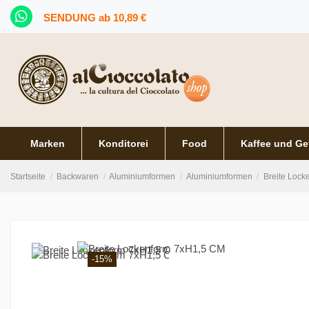
SENDUNG ab 10,89 €
Marken
Konditorei
Food
Kaffee und Ge
Startseite
Backwaren
Aluminiumformen
Aluminiumformen
Breite Loc
-15%