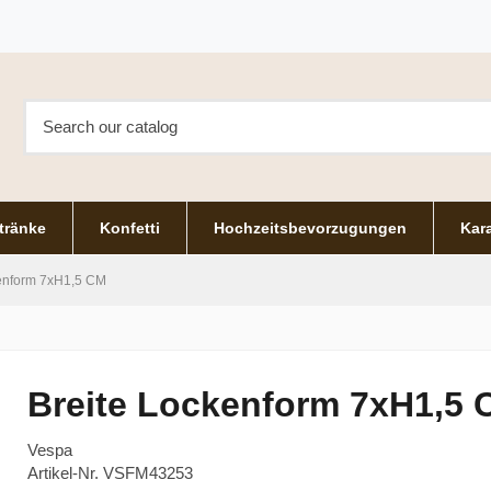
tränke
Konfetti
Hochzeitsbevorzugungen
Kara
kenform 7xH1,5 CM
Breite Lockenform 7xH1,5
Vespa
Artikel-Nr.
VSFM43253