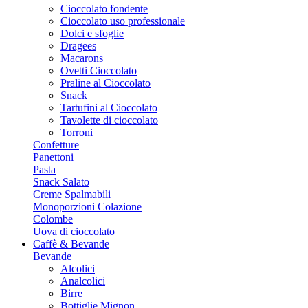
Cioccolato fondente
Cioccolato uso professionale
Dolci e sfoglie
Dragees
Macarons
Ovetti Cioccolato
Praline al Cioccolato
Snack
Tartufini al Cioccolato
Tavolette di cioccolato
Torroni
Confetture
Panettoni
Pasta
Snack Salato
Creme Spalmabili
Monoporzioni Colazione
Colombe
Uova di cioccolato
Caffè & Bevande
Bevande
Alcolici
Analcolici
Birre
Bottiglie Mignon