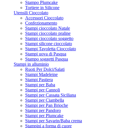
Stampo Plumcake
Tortiere in Silicone
Utensili Cioccolato
Accessori Cioccolato
Confezionamento
Stampi cioccolato Natale
Stampi cioccolato praline
Stampi cioccolato soggetto
Stampi silicone cioccolato
Stampi Tavoletta Cioccolato
Stampi uova di Pasqua
Stampo soggetti Pasqua
Stampi in alluminio
Ruoti Per Dolci/Salati
Stampi Madeleine
Stampi Pastiera
Stampi per Baba
Stampi per Cannoli
Stampi per Cassata Siciliana
Stampi per Ciambella
Stampi per Pan Brioche
Stampi per Pandoro
Stampi per Plumcake
Stampi per Savarin/Baba crema
Stampini a forma di cuore