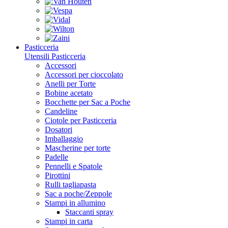
Pasticceria
Utensili Pasticceria
Accessori
Accessori per cioccolato
Anelli per Torte
Bobine acetato
Bocchette per Sac a Poche
Candeline
Ciotole per Pasticceria
Dosatori
Imballaggio
Mascherine per torte
Padelle
Pennelli e Spatole
Pirottini
Rulli tagliapasta
Sac a poche/Zeppole
Stampi in allumino
Staccanti spray
Stampi in carta