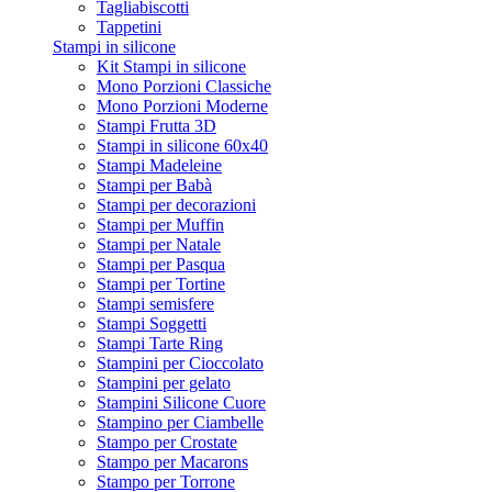
Tagliabiscotti
Tappetini
Stampi in silicone
Kit Stampi in silicone
Mono Porzioni Classiche
Mono Porzioni Moderne
Stampi Frutta 3D
Stampi in silicone 60x40
Stampi Madeleine
Stampi per Babà
Stampi per decorazioni
Stampi per Muffin
Stampi per Natale
Stampi per Pasqua
Stampi per Tortine
Stampi semisfere
Stampi Soggetti
Stampi Tarte Ring
Stampini per Cioccolato
Stampini per gelato
Stampini Silicone Cuore
Stampino per Ciambelle
Stampo per Crostate
Stampo per Macarons
Stampo per Torrone