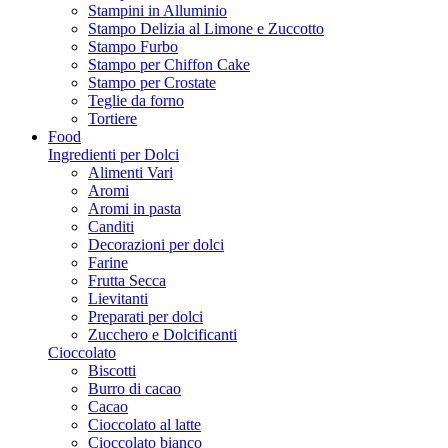
Stampini in Alluminio
Stampo Delizia al Limone e Zuccotto
Stampo Furbo
Stampo per Chiffon Cake
Stampo per Crostate
Teglie da forno
Tortiere
Food
Ingredienti per Dolci
Alimenti Vari
Aromi
Aromi in pasta
Canditi
Decorazioni per dolci
Farine
Frutta Secca
Lievitanti
Preparati per dolci
Zucchero e Dolcificanti
Cioccolato
Biscotti
Burro di cacao
Cacao
Cioccolato al latte
Cioccolato bianco