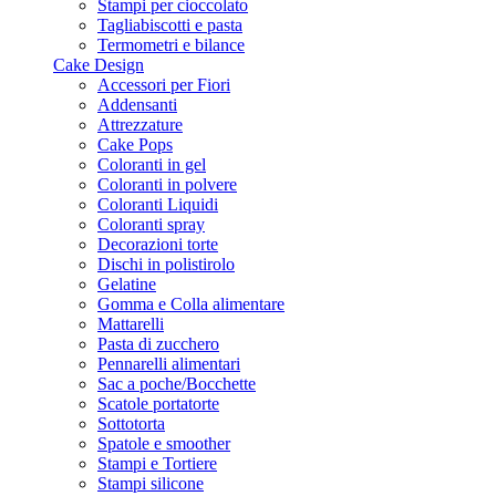
Stampi per cioccolato
Tagliabiscotti e pasta
Termometri e bilance
Cake Design
Accessori per Fiori
Addensanti
Attrezzature
Cake Pops
Coloranti in gel
Coloranti in polvere
Coloranti Liquidi
Coloranti spray
Decorazioni torte
Dischi in polistirolo
Gelatine
Gomma e Colla alimentare
Mattarelli
Pasta di zucchero
Pennarelli alimentari
Sac a poche/Bocchette
Scatole portatorte
Sottotorta
Spatole e smoother
Stampi e Tortiere
Stampi silicone