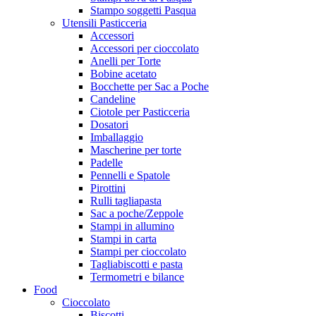
Stampo soggetti Pasqua
Utensili Pasticceria
Accessori
Accessori per cioccolato
Anelli per Torte
Bobine acetato
Bocchette per Sac a Poche
Candeline
Ciotole per Pasticceria
Dosatori
Imballaggio
Mascherine per torte
Padelle
Pennelli e Spatole
Pirottini
Rulli tagliapasta
Sac a poche/Zeppole
Stampi in allumino
Stampi in carta
Stampi per cioccolato
Tagliabiscotti e pasta
Termometri e bilance
Food
Cioccolato
Biscotti