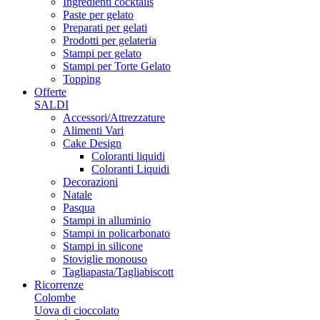
Ingredienti cocktails
Paste per gelato
Preparati per gelati
Prodotti per gelateria
Stampi per gelato
Stampi per Torte Gelato
Topping
Offerte
SALDI
Accessori/Attrezzature
Alimenti Vari
Cake Design
Coloranti liquidi
Coloranti Liquidi
Decorazioni
Natale
Pasqua
Stampi in alluminio
Stampi in policarbonato
Stampi in silicone
Stoviglie monouso
Tagliapasta/Tagliabiscott
Ricorrenze
Colombe
Uova di cioccolato