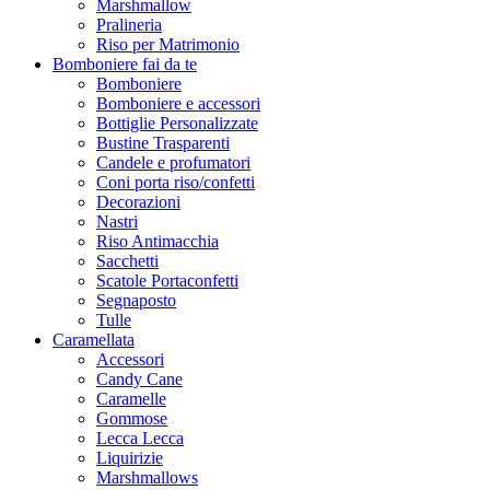
Marshmallow
Pralineria
Riso per Matrimonio
Bomboniere fai da te
Bomboniere
Bomboniere e accessori
Bottiglie Personalizzate
Bustine Trasparenti
Candele e profumatori
Coni porta riso/confetti
Decorazioni
Nastri
Riso Antimacchia
Sacchetti
Scatole Portaconfetti
Segnaposto
Tulle
Caramellata
Accessori
Candy Cane
Caramelle
Gommose
Lecca Lecca
Liquirizie
Marshmallows