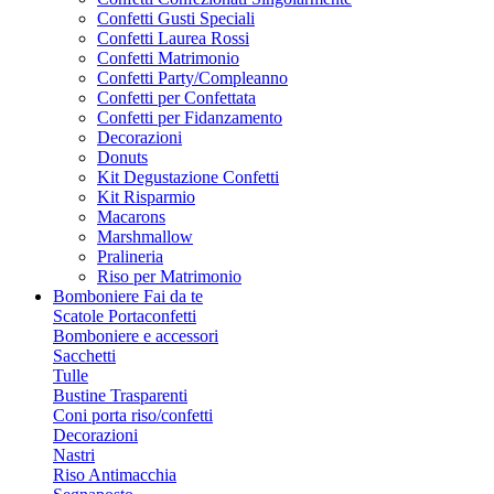
Confetti Gusti Speciali
Confetti Laurea Rossi
Confetti Matrimonio
Confetti Party/Compleanno
Confetti per Confettata
Confetti per Fidanzamento
Decorazioni
Donuts
Kit Degustazione Confetti
Kit Risparmio
Macarons
Marshmallow
Pralineria
Riso per Matrimonio
Bomboniere Fai da te
Scatole Portaconfetti
Bomboniere e accessori
Sacchetti
Tulle
Bustine Trasparenti
Coni porta riso/confetti
Decorazioni
Nastri
Riso Antimacchia