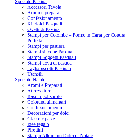
Speciale Pasqua
Accessori Tavola
Aromi e preparati
Confezionamento
Kit dolci Pasquali
Ovetti di Pasqua
Stampi per Colombe – Forme in Carta per Cottura
Perfetta
Stampi per pastiera
Stampi silicone Pasqua
Stampi Soggetti Pasquali
Stampi uova di pasqua
Tagliabiscotti Pasquali
Utensili
Speciale Natale
Aromi e Preparati
Attrezzature
Basi in polistirolo
Coloranti alimentari
Confezionamento
Decorazioni per dolci
Glasse e paste
Idee regalo
Pirottini
Stampi Alluminio Dolci di Natale