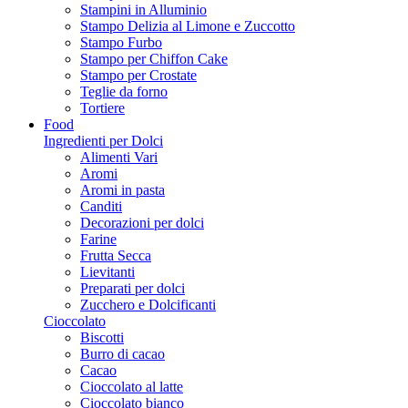
Stampini in Alluminio
Stampo Delizia al Limone e Zuccotto
Stampo Furbo
Stampo per Chiffon Cake
Stampo per Crostate
Teglie da forno
Tortiere
Food
Ingredienti per Dolci
Alimenti Vari
Aromi
Aromi in pasta
Canditi
Decorazioni per dolci
Farine
Frutta Secca
Lievitanti
Preparati per dolci
Zucchero e Dolcificanti
Cioccolato
Biscotti
Burro di cacao
Cacao
Cioccolato al latte
Cioccolato bianco