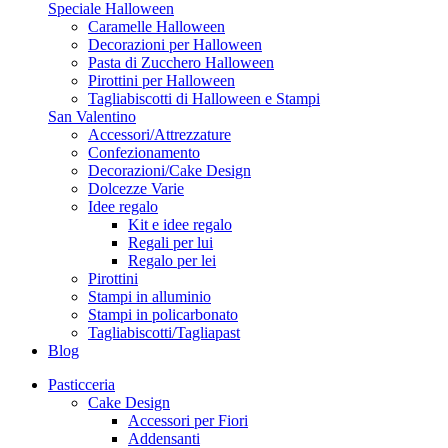
Speciale Halloween
Caramelle Halloween
Decorazioni per Halloween
Pasta di Zucchero Halloween
Pirottini per Halloween
Tagliabiscotti di Halloween e Stampi
San Valentino
Accessori/Attrezzature
Confezionamento
Decorazioni/Cake Design
Dolcezze Varie
Idee regalo
Kit e idee regalo
Regali per lui
Regalo per lei
Pirottini
Stampi in alluminio
Stampi in policarbonato
Tagliabiscotti/Tagliapast
Blog
Pasticceria
Cake Design
Accessori per Fiori
Addensanti