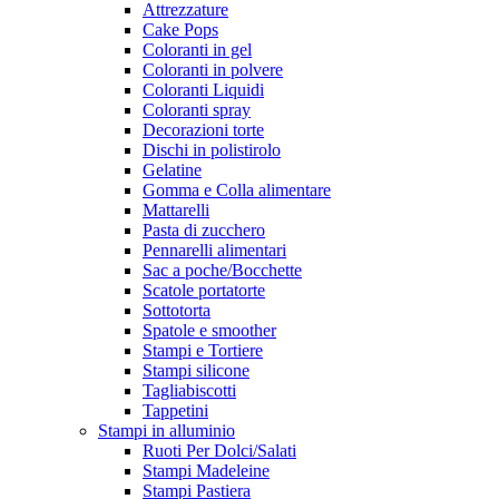
Attrezzature
Cake Pops
Coloranti in gel
Coloranti in polvere
Coloranti Liquidi
Coloranti spray
Decorazioni torte
Dischi in polistirolo
Gelatine
Gomma e Colla alimentare
Mattarelli
Pasta di zucchero
Pennarelli alimentari
Sac a poche/Bocchette
Scatole portatorte
Sottotorta
Spatole e smoother
Stampi e Tortiere
Stampi silicone
Tagliabiscotti
Tappetini
Stampi in alluminio
Ruoti Per Dolci/Salati
Stampi Madeleine
Stampi Pastiera