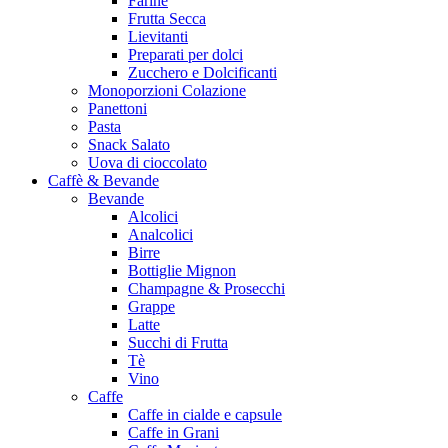
Farine
Frutta Secca
Lievitanti
Preparati per dolci
Zucchero e Dolcificanti
Monoporzioni Colazione
Panettoni
Pasta
Snack Salato
Uova di cioccolato
Caffè & Bevande
Bevande
Alcolici
Analcolici
Birre
Bottiglie Mignon
Champagne & Prosecchi
Grappe
Latte
Succhi di Frutta
Tè
Vino
Caffe
Caffe in cialde e capsule
Caffe in Grani