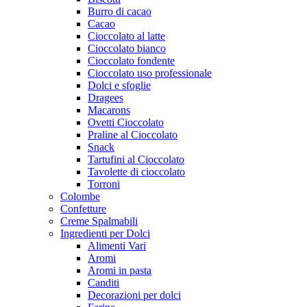
Burro di cacao
Cacao
Cioccolato al latte
Cioccolato bianco
Cioccolato fondente
Cioccolato uso professionale
Dolci e sfoglie
Dragees
Macarons
Ovetti Cioccolato
Praline al Cioccolato
Snack
Tartufini al Cioccolato
Tavolette di cioccolato
Torroni
Colombe
Confetture
Creme Spalmabili
Ingredienti per Dolci
Alimenti Vari
Aromi
Aromi in pasta
Canditi
Decorazioni per dolci