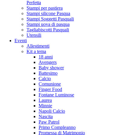
Perfetta
Stampi per pastiera
Stampi silicone Pasqua
Stampi Soggetti Pasquali
Stampi uova di pasqua
Tagliabiscotti Pasquali
Utensili
Eventi
Allestimenti
Kit a tema
18 anni
Avengers
Baby shower
Battesimo
Calcio
Comunione
Finger Food
Fontane Luminose
Laurea
Minnie
Napoli Calcio
Nascita
Paw Patrol
Primo Compleanno
Promessa di Matrimonio