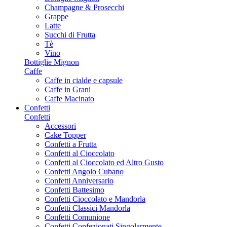
Champagne & Prosecchi
Grappe
Latte
Succhi di Frutta
Tè
Vino
Bottiglie Mignon
Caffe
Caffe in cialde e capsule
Caffe in Grani
Caffe Macinato
Confetti
Confetti
Accessori
Cake Topper
Confetti a Frutta
Confetti al Cioccolato
Confetti al Cioccolato ed Altro Gusto
Confetti Angolo Cubano
Confetti Anniversario
Confetti Battesimo
Confetti Cioccolato e Mandorla
Confetti Classici Mandorla
Confetti Comunione
Confetti Confezionati Singolarmente