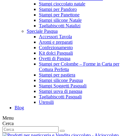
Stampi cioccolato natale
Stampi per Pandoro
Stampi per Panettone
Stampi silicone Natale
Tagliabiscotti Natalizi
Speciale Pasqua
Accessori Tavola
Aromi e preparati
Confezionamento
Kit dolci Pasquali
Ovetti di Pasqua
Stampi per Colombe – Forme in Carta per
Cottura Perfetta
Stampi per pastiera
Stampi silicone Pasqua
Stampi Soggetti Pasquali
Stampi uova di pasqua
Tagliabiscotti Pasquali
Utensili
Blog
Menu
Cerca