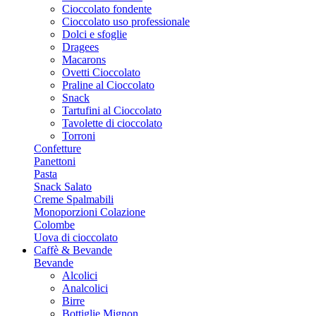
Cioccolato fondente
Cioccolato uso professionale
Dolci e sfoglie
Dragees
Macarons
Ovetti Cioccolato
Praline al Cioccolato
Snack
Tartufini al Cioccolato
Tavolette di cioccolato
Torroni
Confetture
Panettoni
Pasta
Snack Salato
Creme Spalmabili
Monoporzioni Colazione
Colombe
Uova di cioccolato
Caffè & Bevande
Bevande
Alcolici
Analcolici
Birre
Bottiglie Mignon