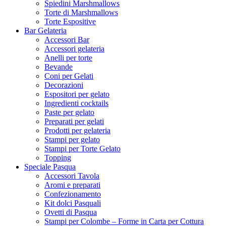
Spiedini Marshmallows
Torte di Marshmallows
Torte Espositive
Bar Gelateria
Accessori Bar
Accessori gelateria
Anelli per torte
Bevande
Coni per Gelati
Decorazioni
Espositori per gelato
Ingredienti cocktails
Paste per gelato
Preparati per gelati
Prodotti per gelateria
Stampi per gelato
Stampi per Torte Gelato
Topping
Speciale Pasqua
Accessori Tavola
Aromi e preparati
Confezionamento
Kit dolci Pasquali
Ovetti di Pasqua
Stampi per Colombe – Forme in Carta per Cottura