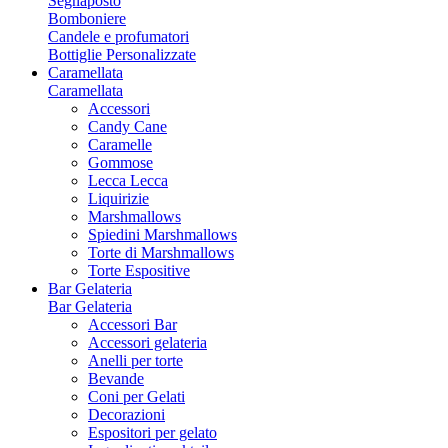
Segnaposto
Bomboniere
Candele e profumatori
Bottiglie Personalizzate
Caramellata
Caramellata
Accessori
Candy Cane
Caramelle
Gommose
Lecca Lecca
Liquirizie
Marshmallows
Spiedini Marshmallows
Torte di Marshmallows
Torte Espositive
Bar Gelateria
Bar Gelateria
Accessori Bar
Accessori gelateria
Anelli per torte
Bevande
Coni per Gelati
Decorazioni
Espositori per gelato