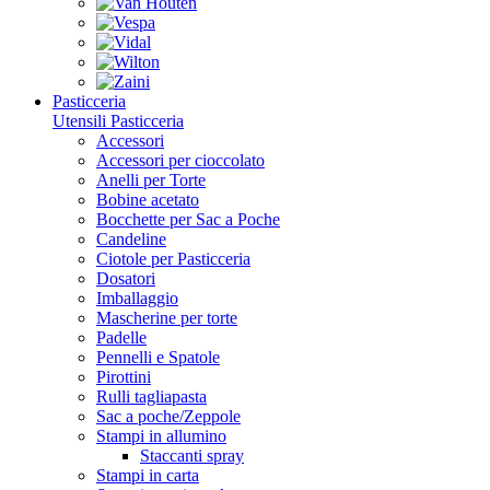
Pasticceria
Utensili Pasticceria
Accessori
Accessori per cioccolato
Anelli per Torte
Bobine acetato
Bocchette per Sac a Poche
Candeline
Ciotole per Pasticceria
Dosatori
Imballaggio
Mascherine per torte
Padelle
Pennelli e Spatole
Pirottini
Rulli tagliapasta
Sac a poche/Zeppole
Stampi in allumino
Staccanti spray
Stampi in carta