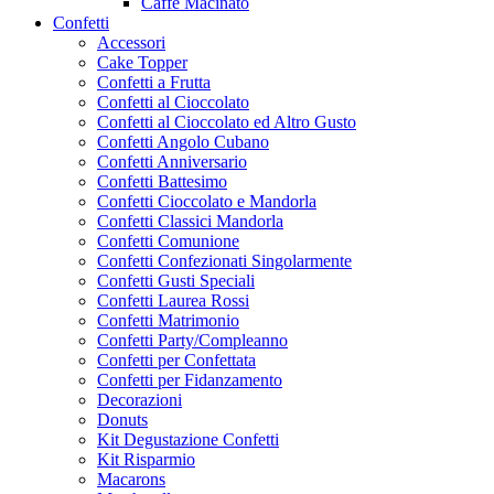
Caffe Macinato
Confetti
Accessori
Cake Topper
Confetti a Frutta
Confetti al Cioccolato
Confetti al Cioccolato ed Altro Gusto
Confetti Angolo Cubano
Confetti Anniversario
Confetti Battesimo
Confetti Cioccolato e Mandorla
Confetti Classici Mandorla
Confetti Comunione
Confetti Confezionati Singolarmente
Confetti Gusti Speciali
Confetti Laurea Rossi
Confetti Matrimonio
Confetti Party/Compleanno
Confetti per Confettata
Confetti per Fidanzamento
Decorazioni
Donuts
Kit Degustazione Confetti
Kit Risparmio
Macarons