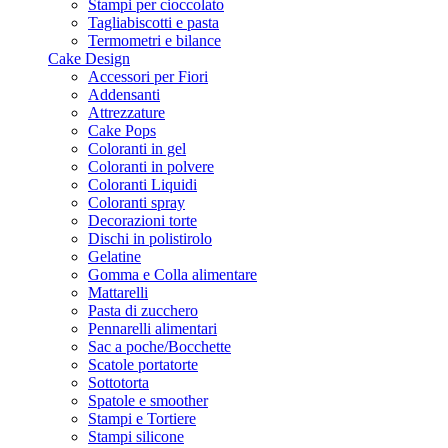
Stampi per cioccolato
Tagliabiscotti e pasta
Termometri e bilance
Cake Design
Accessori per Fiori
Addensanti
Attrezzature
Cake Pops
Coloranti in gel
Coloranti in polvere
Coloranti Liquidi
Coloranti spray
Decorazioni torte
Dischi in polistirolo
Gelatine
Gomma e Colla alimentare
Mattarelli
Pasta di zucchero
Pennarelli alimentari
Sac a poche/Bocchette
Scatole portatorte
Sottotorta
Spatole e smoother
Stampi e Tortiere
Stampi silicone