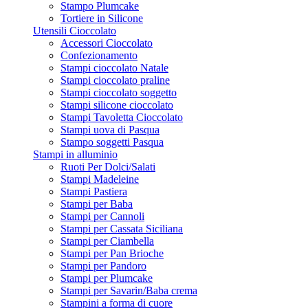
Stampo Plumcake
Tortiere in Silicone
Utensili Cioccolato
Accessori Cioccolato
Confezionamento
Stampi cioccolato Natale
Stampi cioccolato praline
Stampi cioccolato soggetto
Stampi silicone cioccolato
Stampi Tavoletta Cioccolato
Stampi uova di Pasqua
Stampo soggetti Pasqua
Stampi in alluminio
Ruoti Per Dolci/Salati
Stampi Madeleine
Stampi Pastiera
Stampi per Baba
Stampi per Cannoli
Stampi per Cassata Siciliana
Stampi per Ciambella
Stampi per Pan Brioche
Stampi per Pandoro
Stampi per Plumcake
Stampi per Savarin/Baba crema
Stampini a forma di cuore