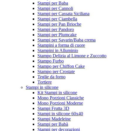
Stampi per Baba
Stampi per Cannoli
Stampi per Cassata Siciliana
Stampi per Ciambella
Stampi per Pan Brioche
Stampi per Pandoro
Stampi per Plumcake
Stampi per Savarin/Baba crema
Stampini a forma di cuore
Stampini in Alluminio
Stampo Delizia al Limone e Zuccotto
Stampo Furbo
Stampo per Chiffon Cake
Stampo per Crostate
Teglie da forno
Tortiere
Stampi in silicone
Kit Stampi in silicone
Mono Porzioni Classiche
Mono Porzioni Moderne
Stampi Frutta 3D
Stampi in silicone 60x40
Stampi Madeleine
Stampi per Babà
Stampi per decorazioni