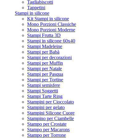
Tagliabiscotti
Tappetini
Stampi in silicone
Kit Stampi in silicone
Mono Porzioni Classiche
Mono Porzioni Moderne
Stampi Frutta 3D
Stampi in silicone 60x40
Stampi Madeleine
Stampi per Babà
Stampi per decorazioni
Stampi per Muffin
Stampi per Natale
Stampi per Pasqua
Stampi per Tortine
Stampi semisfere
Stampi Soggetti
Stampi Tarte Ring
Stampini per Cioccolato
Stampini per gelato
Stampini Silicone Cuore
Stampino per Ciambelle
Stampo per Crostate
Stampo per Macarons
Stampo per Torrone