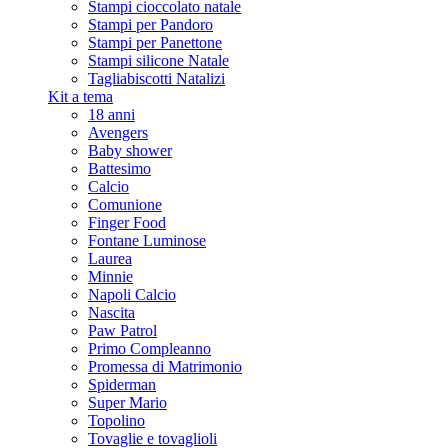
Stampi cioccolato natale
Stampi per Pandoro
Stampi per Panettone
Stampi silicone Natale
Tagliabiscotti Natalizi
Kit a tema
18 anni
Avengers
Baby shower
Battesimo
Calcio
Comunione
Finger Food
Fontane Luminose
Laurea
Minnie
Napoli Calcio
Nascita
Paw Patrol
Primo Compleanno
Promessa di Matrimonio
Spiderman
Super Mario
Topolino
Tovaglie e tovaglioli