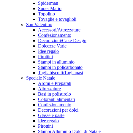
Spiderman
Super Mario
Topolino
Tovaglie e tovaglioli
San Valentino
Accessori/Attrezzature
Confezionamento
Decorazioni/Cake Design
Dolcezze Varie
Idee regalo
Pirottini
Stampi in alluminio
Stampi in policarbonato
Tagliabiscotti/Tagliapast
Speciale Natale
Aromi e Preparati
Attrezzature
Basi in polistirolo
Coloranti alimentari
Confezionamento
Decorazioni per dolci
Glasse e paste
Idee regalo
Pirottini
Stampi Alluminio Dolci di Natale