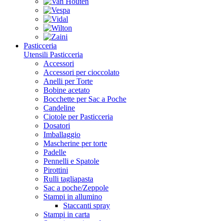
Pasticceria
Utensili Pasticceria
Accessori
Accessori per cioccolato
Anelli per Torte
Bobine acetato
Bocchette per Sac a Poche
Candeline
Ciotole per Pasticceria
Dosatori
Imballaggio
Mascherine per torte
Padelle
Pennelli e Spatole
Pirottini
Rulli tagliapasta
Sac a poche/Zeppole
Stampi in allumino
Staccanti spray
Stampi in carta