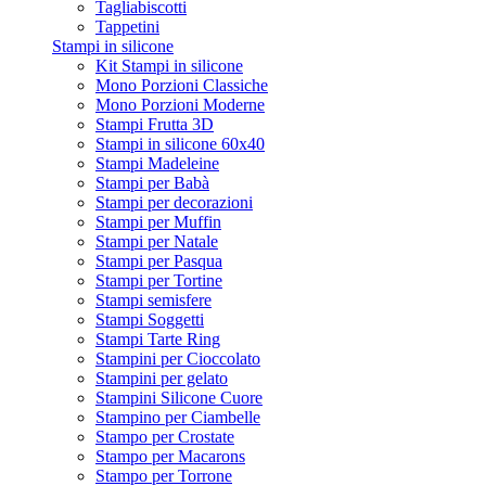
Tagliabiscotti
Tappetini
Stampi in silicone
Kit Stampi in silicone
Mono Porzioni Classiche
Mono Porzioni Moderne
Stampi Frutta 3D
Stampi in silicone 60x40
Stampi Madeleine
Stampi per Babà
Stampi per decorazioni
Stampi per Muffin
Stampi per Natale
Stampi per Pasqua
Stampi per Tortine
Stampi semisfere
Stampi Soggetti
Stampi Tarte Ring
Stampini per Cioccolato
Stampini per gelato
Stampini Silicone Cuore
Stampino per Ciambelle
Stampo per Crostate
Stampo per Macarons
Stampo per Torrone