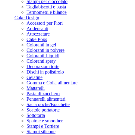
Stampi per cioccolato
Tagliabiscotti e pasta
Termometri e bilance
Cake Design
Accessori per Fiori
Addensanti
Attrezzature
Cake Pops
Coloranti in gel
Coloranti in polvere
Coloranti Liquidi
Coloranti spray
Decorazioni torte
Dischi in polistirolo
Gelatine
Gomma e Colla alimentare
Mattarelli
Pasta di zucchero
Pennarelli alimentari
Sac a poche/Bocchette
Scatole portatorte
Sottotorta
Spatole e smoother
Stampi e Tortiere
Stampi silicone