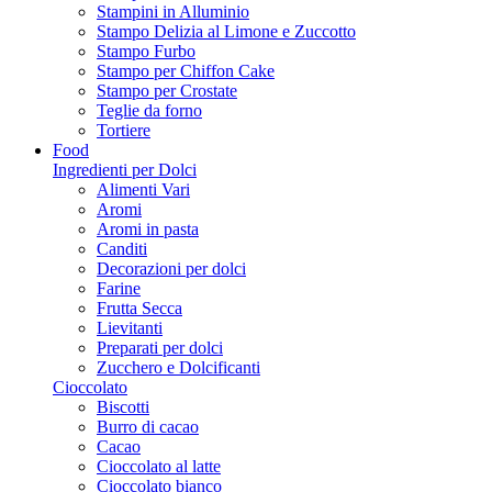
Stampini in Alluminio
Stampo Delizia al Limone e Zuccotto
Stampo Furbo
Stampo per Chiffon Cake
Stampo per Crostate
Teglie da forno
Tortiere
Food
Ingredienti per Dolci
Alimenti Vari
Aromi
Aromi in pasta
Canditi
Decorazioni per dolci
Farine
Frutta Secca
Lievitanti
Preparati per dolci
Zucchero e Dolcificanti
Cioccolato
Biscotti
Burro di cacao
Cacao
Cioccolato al latte
Cioccolato bianco