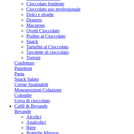
Cioccolato fondente
Cioccolato uso professionale
Dolci e sfoglie
Dragees
Macarons
Ovetti Cioccolato
Praline al Cioccolato
Snack
Tartufini al Cioccolato
Tavolette di cioccolato
Torroni
Confetture
Panettoni
Pasta
Snack Salato
Creme Spalmabili
Monoporzioni Colazione
Colombe
Uova di cioccolato
Caffè & Bevande
Bevande
Alcolici
Analcolici
Birre
Bottiglie Mignon