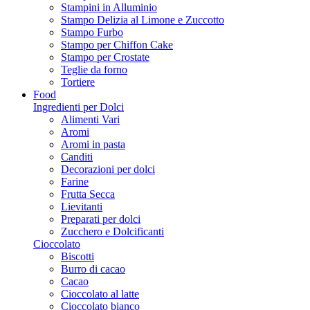
Stampini in Alluminio
Stampo Delizia al Limone e Zuccotto
Stampo Furbo
Stampo per Chiffon Cake
Stampo per Crostate
Teglie da forno
Tortiere
Food
Ingredienti per Dolci
Alimenti Vari
Aromi
Aromi in pasta
Canditi
Decorazioni per dolci
Farine
Frutta Secca
Lievitanti
Preparati per dolci
Zucchero e Dolcificanti
Cioccolato
Biscotti
Burro di cacao
Cacao
Cioccolato al latte
Cioccolato bianco