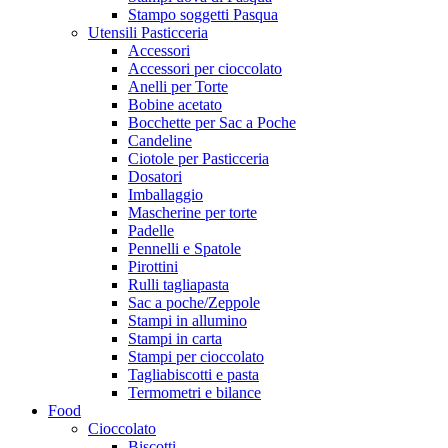
Stampo soggetti Pasqua
Utensili Pasticceria
Accessori
Accessori per cioccolato
Anelli per Torte
Bobine acetato
Bocchette per Sac a Poche
Candeline
Ciotole per Pasticceria
Dosatori
Imballaggio
Mascherine per torte
Padelle
Pennelli e Spatole
Pirottini
Rulli tagliapasta
Sac a poche/Zeppole
Stampi in allumino
Stampi in carta
Stampi per cioccolato
Tagliabiscotti e pasta
Termometri e bilance
Food
Cioccolato
Biscotti