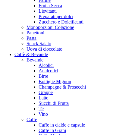
Farine
Frutta Secca
Lievitanti
Preparati per dolci
Zucchero e Dolcificanti
Monoporzioni Colazione
Panettoni
Pasta
Snack Salato
Uova di cioccolato
Caffè & Bevande
Bevande
Alcolici
Analcolici
Birre
Bottiglie Mignon
Champagne & Prosecchi
Grappe
Latte
Succhi di Frutta
Tè
Vino
Caffe
Caffe in cialde e capsule
Caffe in Grani