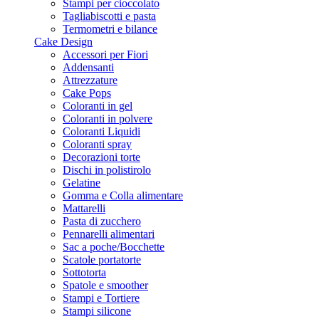
Stampi per cioccolato
Tagliabiscotti e pasta
Termometri e bilance
Cake Design
Accessori per Fiori
Addensanti
Attrezzature
Cake Pops
Coloranti in gel
Coloranti in polvere
Coloranti Liquidi
Coloranti spray
Decorazioni torte
Dischi in polistirolo
Gelatine
Gomma e Colla alimentare
Mattarelli
Pasta di zucchero
Pennarelli alimentari
Sac a poche/Bocchette
Scatole portatorte
Sottotorta
Spatole e smoother
Stampi e Tortiere
Stampi silicone