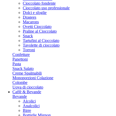
Cioccolato fondente
Cioccolato uso professionale
Dolci e sfoglie
Dragees
Macarons
Ovetti Cioccolato
Praline al Cioccolato
Snack
Tartufini al Cioccolato
Tavolette di cioccolato
Torroni
Confetture
Panettoni
Pasta
Snack Salato
Creme Spalmabili
Monoporzioni Colazione
Colombe
Uova di cioccolato
Caffè & Bevande
Bevande
Alcolici
Analcolici
Birre
Bottiglie Mignon