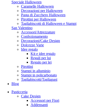
Speciale Halloween
Caramelle Halloween
Decorazioni per Halloween
Pasta di Zucchero Halloween
Pirottini per Halloween
Tagliabiscotti di Halloween e Stampi
San Valentino
Accessori/Attrezzature
Confezionamento
Decorazioni/Cake Design
Dolcezze Varie
Idee regalo
Kit e idee regalo
Regali per lui
Regalo per lei
Pirottini
Stampi in alluminio
Stampi in policarbonato
Tagliabiscotti/Tagliapast
Blog
Pasticceria
Cake Design
Accessori per Fiori
Addensanti