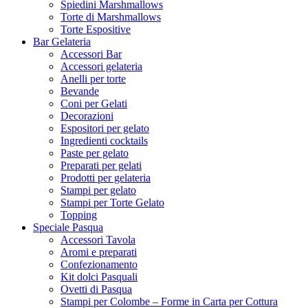
Spiedini Marshmallows
Torte di Marshmallows
Torte Espositive
Bar Gelateria
Accessori Bar
Accessori gelateria
Anelli per torte
Bevande
Coni per Gelati
Decorazioni
Espositori per gelato
Ingredienti cocktails
Paste per gelato
Preparati per gelati
Prodotti per gelateria
Stampi per gelato
Stampi per Torte Gelato
Topping
Speciale Pasqua
Accessori Tavola
Aromi e preparati
Confezionamento
Kit dolci Pasquali
Ovetti di Pasqua
Stampi per Colombe – Forme in Carta per Cottura