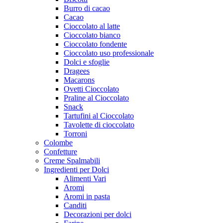
Burro di cacao
Cacao
Cioccolato al latte
Cioccolato bianco
Cioccolato fondente
Cioccolato uso professionale
Dolci e sfoglie
Dragees
Macarons
Ovetti Cioccolato
Praline al Cioccolato
Snack
Tartufini al Cioccolato
Tavolette di cioccolato
Torroni
Colombe
Confetture
Creme Spalmabili
Ingredienti per Dolci
Alimenti Vari
Aromi
Aromi in pasta
Canditi
Decorazioni per dolci