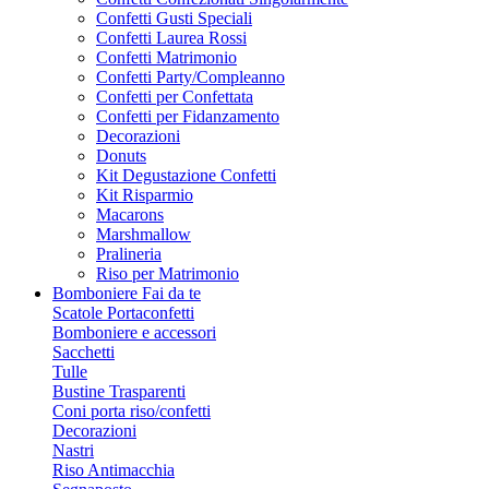
Confetti Gusti Speciali
Confetti Laurea Rossi
Confetti Matrimonio
Confetti Party/Compleanno
Confetti per Confettata
Confetti per Fidanzamento
Decorazioni
Donuts
Kit Degustazione Confetti
Kit Risparmio
Macarons
Marshmallow
Pralineria
Riso per Matrimonio
Bomboniere Fai da te
Scatole Portaconfetti
Bomboniere e accessori
Sacchetti
Tulle
Bustine Trasparenti
Coni porta riso/confetti
Decorazioni
Nastri
Riso Antimacchia