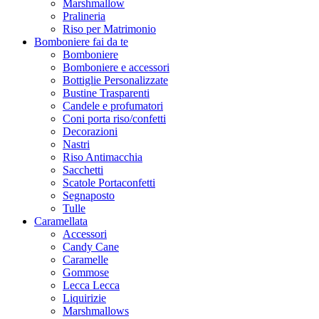
Marshmallow
Pralineria
Riso per Matrimonio
Bomboniere fai da te
Bomboniere
Bomboniere e accessori
Bottiglie Personalizzate
Bustine Trasparenti
Candele e profumatori
Coni porta riso/confetti
Decorazioni
Nastri
Riso Antimacchia
Sacchetti
Scatole Portaconfetti
Segnaposto
Tulle
Caramellata
Accessori
Candy Cane
Caramelle
Gommose
Lecca Lecca
Liquirizie
Marshmallows