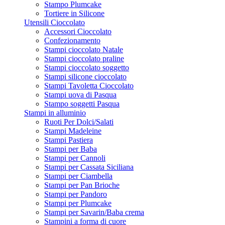
Stampo Plumcake
Tortiere in Silicone
Utensili Cioccolato
Accessori Cioccolato
Confezionamento
Stampi cioccolato Natale
Stampi cioccolato praline
Stampi cioccolato soggetto
Stampi silicone cioccolato
Stampi Tavoletta Cioccolato
Stampi uova di Pasqua
Stampo soggetti Pasqua
Stampi in alluminio
Ruoti Per Dolci/Salati
Stampi Madeleine
Stampi Pastiera
Stampi per Baba
Stampi per Cannoli
Stampi per Cassata Siciliana
Stampi per Ciambella
Stampi per Pan Brioche
Stampi per Pandoro
Stampi per Plumcake
Stampi per Savarin/Baba crema
Stampini a forma di cuore