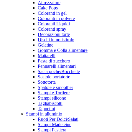
Attrezzature
Cake Pops
Coloranti in gel
Coloranti in polvere
Coloranti Liquidi
Coloranti spray
Decorazioni torte
Dischi in polistirolo
Gelatine
Gomma e Colla alimentare
Mattarelli
Pasta di zucchero
Pennarelli alimentari
Sac a poche/Bocchette
Scatole portatorte
Sottotorta
Spatole e smoother
Stampi e Tortiere
Stampi silicone
Tagliabiscotti
Tappetini
Stampi in alluminio
Ruoti Per Dolci/Salati
Stampi Madeleine
Stampi Pastiera