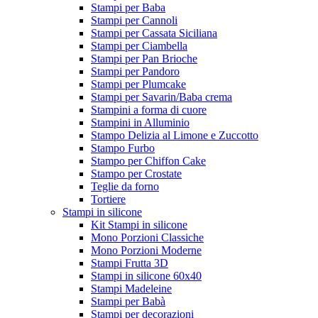
Stampi per Baba
Stampi per Cannoli
Stampi per Cassata Siciliana
Stampi per Ciambella
Stampi per Pan Brioche
Stampi per Pandoro
Stampi per Plumcake
Stampi per Savarin/Baba crema
Stampini a forma di cuore
Stampini in Alluminio
Stampo Delizia al Limone e Zuccotto
Stampo Furbo
Stampo per Chiffon Cake
Stampo per Crostate
Teglie da forno
Tortiere
Stampi in silicone
Kit Stampi in silicone
Mono Porzioni Classiche
Mono Porzioni Moderne
Stampi Frutta 3D
Stampi in silicone 60x40
Stampi Madeleine
Stampi per Babà
Stampi per decorazioni