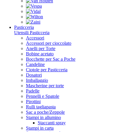
Pasticceria
Utensili Pasticceria
Accessori
Accessori per cioccolato
Anelli per Torte
Bobine acetato
Bocchette per Sac a Poche
Candeline
Ciotole per Pasticceria
Dosatori
Imballaggio
Mascherine per torte
Padelle
Pennelli e Spatole
Pirottini
Rulli tagliapasta
Sac a poche/Zeppole
Stampi in allumino
Staccanti spray
Stampi in carta