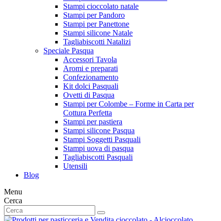
Stampi cioccolato natale
Stampi per Pandoro
Stampi per Panettone
Stampi silicone Natale
Tagliabiscotti Natalizi
Speciale Pasqua
Accessori Tavola
Aromi e preparati
Confezionamento
Kit dolci Pasquali
Ovetti di Pasqua
Stampi per Colombe – Forme in Carta per
Cottura Perfetta
Stampi per pastiera
Stampi silicone Pasqua
Stampi Soggetti Pasquali
Stampi uova di pasqua
Tagliabiscotti Pasquali
Utensili
Blog
Menu
Cerca