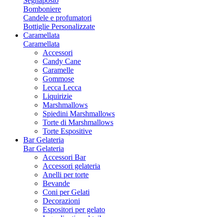
Segnaposto
Bomboniere
Candele e profumatori
Bottiglie Personalizzate
Caramellata
Caramellata
Accessori
Candy Cane
Caramelle
Gommose
Lecca Lecca
Liquirizie
Marshmallows
Spiedini Marshmallows
Torte di Marshmallows
Torte Espositive
Bar Gelateria
Bar Gelateria
Accessori Bar
Accessori gelateria
Anelli per torte
Bevande
Coni per Gelati
Decorazioni
Espositori per gelato