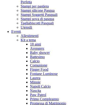
Perfetta
Stampi per pastiera
Stampi silicone Pasqua
Stampi Soggetti Pasquali
Stampi uova di pasqua
Tagliabiscotti Pasquali
Utensili
Eventi
Allestimenti
Kit a tema
18 anni
Avengers
Baby shower
Battesimo
Calcio
Comunione
Finger Food
Fontane Luminose
Laurea
Minnie
Napoli Calcio
Nascita
Paw Patrol
Primo Compleanno
Promessa di Matrimonio