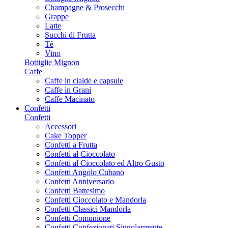
Champagne & Prosecchi
Grappe
Latte
Succhi di Frutta
Tè
Vino
Bottiglie Mignon
Caffe
Caffe in cialde e capsule
Caffe in Grani
Caffe Macinato
Confetti
Confetti
Accessori
Cake Topper
Confetti a Frutta
Confetti al Cioccolato
Confetti al Cioccolato ed Altro Gusto
Confetti Angolo Cubano
Confetti Anniversario
Confetti Battesimo
Confetti Cioccolato e Mandorla
Confetti Classici Mandorla
Confetti Comunione
Confetti Confezionati Singolarmente