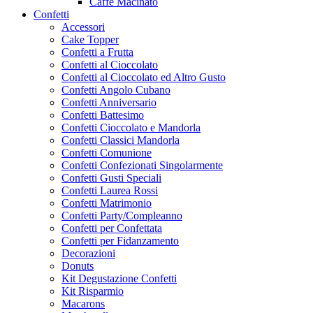
Caffe Macinato
Confetti
Accessori
Cake Topper
Confetti a Frutta
Confetti al Cioccolato
Confetti al Cioccolato ed Altro Gusto
Confetti Angolo Cubano
Confetti Anniversario
Confetti Battesimo
Confetti Cioccolato e Mandorla
Confetti Classici Mandorla
Confetti Comunione
Confetti Confezionati Singolarmente
Confetti Gusti Speciali
Confetti Laurea Rossi
Confetti Matrimonio
Confetti Party/Compleanno
Confetti per Confettata
Confetti per Fidanzamento
Decorazioni
Donuts
Kit Degustazione Confetti
Kit Risparmio
Macarons