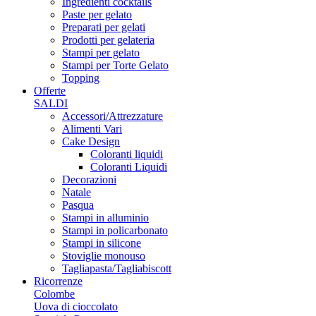
Ingredienti cocktails
Paste per gelato
Preparati per gelati
Prodotti per gelateria
Stampi per gelato
Stampi per Torte Gelato
Topping
Offerte
SALDI
Accessori/Attrezzature
Alimenti Vari
Cake Design
Coloranti liquidi
Coloranti Liquidi
Decorazioni
Natale
Pasqua
Stampi in alluminio
Stampi in policarbonato
Stampi in silicone
Stoviglie monouso
Tagliapasta/Tagliabiscott
Ricorrenze
Colombe
Uova di cioccolato