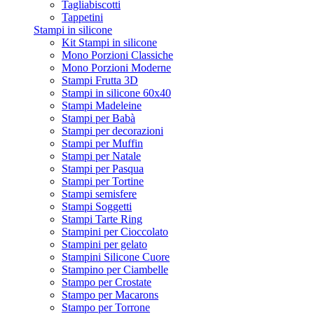
Tagliabiscotti
Tappetini
Stampi in silicone
Kit Stampi in silicone
Mono Porzioni Classiche
Mono Porzioni Moderne
Stampi Frutta 3D
Stampi in silicone 60x40
Stampi Madeleine
Stampi per Babà
Stampi per decorazioni
Stampi per Muffin
Stampi per Natale
Stampi per Pasqua
Stampi per Tortine
Stampi semisfere
Stampi Soggetti
Stampi Tarte Ring
Stampini per Cioccolato
Stampini per gelato
Stampini Silicone Cuore
Stampino per Ciambelle
Stampo per Crostate
Stampo per Macarons
Stampo per Torrone