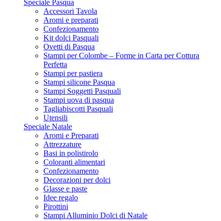
Speciale Pasqua
Accessori Tavola
Aromi e preparati
Confezionamento
Kit dolci Pasquali
Ovetti di Pasqua
Stampi per Colombe – Forme in Carta per Cottura
Perfetta
Stampi per pastiera
Stampi silicone Pasqua
Stampi Soggetti Pasquali
Stampi uova di pasqua
Tagliabiscotti Pasquali
Utensili
Speciale Natale
Aromi e Preparati
Attrezzature
Basi in polistirolo
Coloranti alimentari
Confezionamento
Decorazioni per dolci
Glasse e paste
Idee regalo
Pirottini
Stampi Alluminio Dolci di Natale