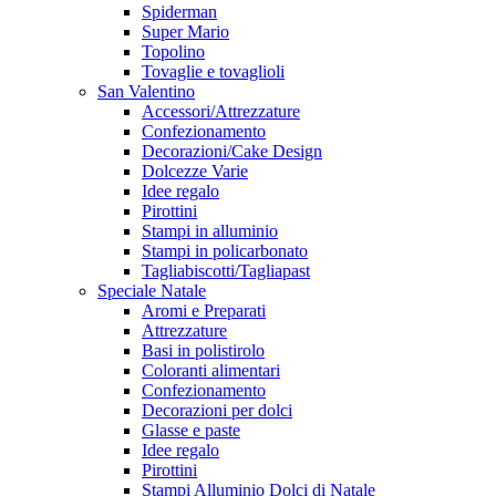
Spiderman
Super Mario
Topolino
Tovaglie e tovaglioli
San Valentino
Accessori/Attrezzature
Confezionamento
Decorazioni/Cake Design
Dolcezze Varie
Idee regalo
Pirottini
Stampi in alluminio
Stampi in policarbonato
Tagliabiscotti/Tagliapast
Speciale Natale
Aromi e Preparati
Attrezzature
Basi in polistirolo
Coloranti alimentari
Confezionamento
Decorazioni per dolci
Glasse e paste
Idee regalo
Pirottini
Stampi Alluminio Dolci di Natale