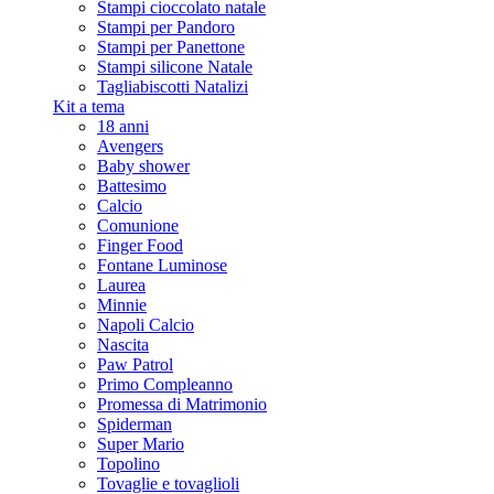
Stampi cioccolato natale
Stampi per Pandoro
Stampi per Panettone
Stampi silicone Natale
Tagliabiscotti Natalizi
Kit a tema
18 anni
Avengers
Baby shower
Battesimo
Calcio
Comunione
Finger Food
Fontane Luminose
Laurea
Minnie
Napoli Calcio
Nascita
Paw Patrol
Primo Compleanno
Promessa di Matrimonio
Spiderman
Super Mario
Topolino
Tovaglie e tovaglioli