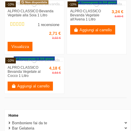
Non disponibile
Consegnato in 3/4 giorni
-10%
-10%
ALPRO CLASSICO Bevanda
ALPRO CLASSICO
3,24 €
Vegetale alla Soia 1 Litro
Bevanda Vegetale
3,60 €
all'Avena 1 Litro
1 recensione
Aggiungi al carrello
2,71 €
3,02 €
Visualizza
Consegnato in 3/4 giorni
-10%
ALPRO CLASSICO
4,18 €
Bevanda Vegetale al
4,64 €
Cocco 1 Litro
Aggiungi al carrello
Home
Bomboniere fai da te
Cancella filtri
Bar Gelateria
Disponibile