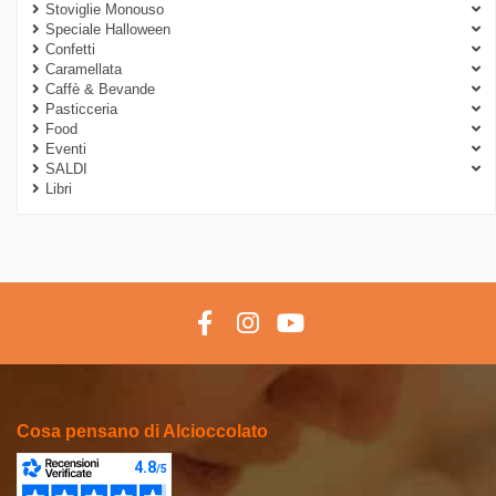
Stoviglie Monouso
Disponibile
0
Speciale Halloween
Categorie
Confetti
Caramellata
Caffè & Bevande
3
Caffè & Bevande
Bevande
3
Pasticceria
Food
Latte
3
Eventi
Prezzo
SALDI
€
€
Libri
Visualizza i prodotti a
3
Cosa pensano di Alcioccolato