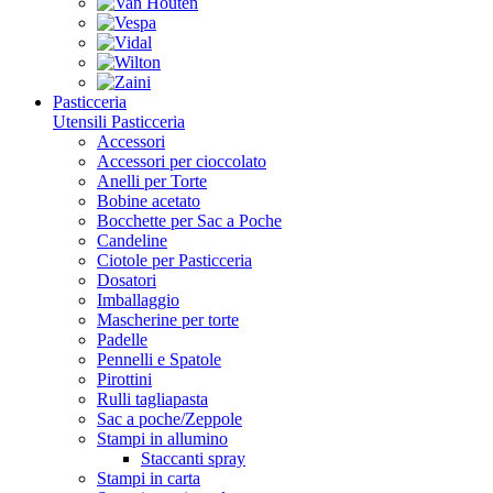
Pasticceria
Utensili Pasticceria
Accessori
Accessori per cioccolato
Anelli per Torte
Bobine acetato
Bocchette per Sac a Poche
Candeline
Ciotole per Pasticceria
Dosatori
Imballaggio
Mascherine per torte
Padelle
Pennelli e Spatole
Pirottini
Rulli tagliapasta
Sac a poche/Zeppole
Stampi in allumino
Staccanti spray
Stampi in carta