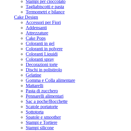
Stampi per cioccolato
Tagliabiscotti e pasta
Termometri e bilance
Cake Design
Accessori per Fiori
Addensanti
Attrezzature
Cake Pops
Coloranti in gel
Coloranti in polvere
Coloranti Liquidi
Coloranti spray
Decorazioni torte
Dischi in polistirolo
Gelatine
Gomma e Colla alimentare
Mattarelli
Pasta di zucchero
Pennarelli alimentari
Sac a poche/Bocchette
Scatole portatorte
Sottotorta
Spatole e smoother
Stampi e Tortiere
Stampi silicone