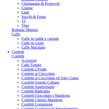
Champagne & Prosecchi
Grappe
Latte
Succhi di Frutta
Tè
Vino
Bottiglie Mignon
Caffe
Caffe in cialde e capsule
Caffe in Grani
Caffe Macinato
Confetti
Confetti
Accessori
Cake Topper
Confetti a Frutta
Confetti al Cioccolato
Confetti al Cioccolato ed Altro Gusto
Confetti Angolo Cubano
Confetti Anniversario
Confetti Battesimo
Confetti Cioccolato e Mandorla
Confetti Classici Mandorla
Confetti Comunione
Confetti Confezionati Singolarmente