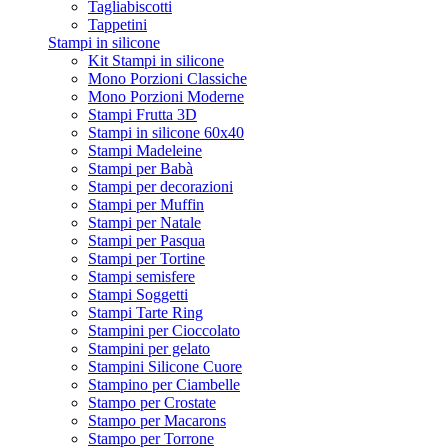
Tagliabiscotti
Tappetini
Stampi in silicone
Kit Stampi in silicone
Mono Porzioni Classiche
Mono Porzioni Moderne
Stampi Frutta 3D
Stampi in silicone 60x40
Stampi Madeleine
Stampi per Babà
Stampi per decorazioni
Stampi per Muffin
Stampi per Natale
Stampi per Pasqua
Stampi per Tortine
Stampi semisfere
Stampi Soggetti
Stampi Tarte Ring
Stampini per Cioccolato
Stampini per gelato
Stampini Silicone Cuore
Stampino per Ciambelle
Stampo per Crostate
Stampo per Macarons
Stampo per Torrone