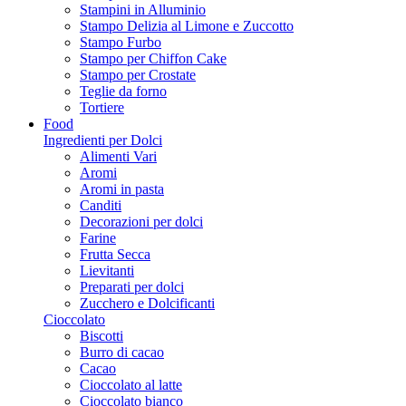
Stampini in Alluminio
Stampo Delizia al Limone e Zuccotto
Stampo Furbo
Stampo per Chiffon Cake
Stampo per Crostate
Teglie da forno
Tortiere
Food
Ingredienti per Dolci
Alimenti Vari
Aromi
Aromi in pasta
Canditi
Decorazioni per dolci
Farine
Frutta Secca
Lievitanti
Preparati per dolci
Zucchero e Dolcificanti
Cioccolato
Biscotti
Burro di cacao
Cacao
Cioccolato al latte
Cioccolato bianco