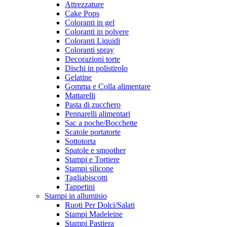
Attrezzature
Cake Pops
Coloranti in gel
Coloranti in polvere
Coloranti Liquidi
Coloranti spray
Decorazioni torte
Dischi in polistirolo
Gelatine
Gomma e Colla alimentare
Mattarelli
Pasta di zucchero
Pennarelli alimentari
Sac a poche/Bocchette
Scatole portatorte
Sottotorta
Spatole e smoother
Stampi e Tortiere
Stampi silicone
Tagliabiscotti
Tappetini
Stampi in alluminio
Ruoti Per Dolci/Salati
Stampi Madeleine
Stampi Pastiera