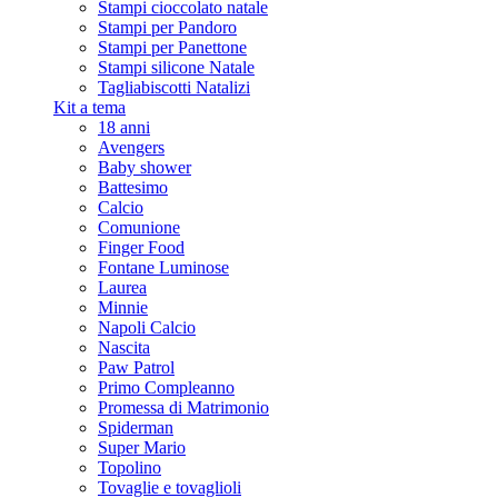
Stampi cioccolato natale
Stampi per Pandoro
Stampi per Panettone
Stampi silicone Natale
Tagliabiscotti Natalizi
Kit a tema
18 anni
Avengers
Baby shower
Battesimo
Calcio
Comunione
Finger Food
Fontane Luminose
Laurea
Minnie
Napoli Calcio
Nascita
Paw Patrol
Primo Compleanno
Promessa di Matrimonio
Spiderman
Super Mario
Topolino
Tovaglie e tovaglioli