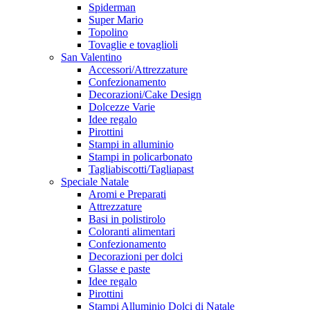
Spiderman
Super Mario
Topolino
Tovaglie e tovaglioli
San Valentino
Accessori/Attrezzature
Confezionamento
Decorazioni/Cake Design
Dolcezze Varie
Idee regalo
Pirottini
Stampi in alluminio
Stampi in policarbonato
Tagliabiscotti/Tagliapast
Speciale Natale
Aromi e Preparati
Attrezzature
Basi in polistirolo
Coloranti alimentari
Confezionamento
Decorazioni per dolci
Glasse e paste
Idee regalo
Pirottini
Stampi Alluminio Dolci di Natale