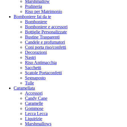
Marshmallow
Pralineria
Riso per Matrimonio
Bomboniere fai da te
Bomboniere
Bomboniere e accessori
Bottiglie Personalizzate
Bustine Trasparenti
Candele e profumatori
Coni porta riso/confetti
Decorazioni
Nastri
Riso Antimacchia
Sacchetti
Scatole Portaconfetti
Segnaposto
Tulle
Caramellata
Accessori
Candy Cane
Caramelle
Gommose
Lecca Lecca
Liquirizie
Marshmallows