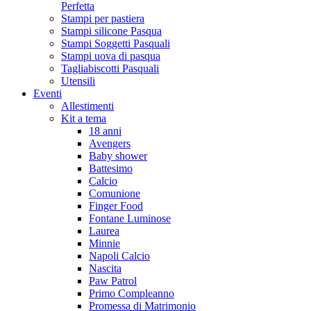
Perfetta
Stampi per pastiera
Stampi silicone Pasqua
Stampi Soggetti Pasquali
Stampi uova di pasqua
Tagliabiscotti Pasquali
Utensili
Eventi
Allestimenti
Kit a tema
18 anni
Avengers
Baby shower
Battesimo
Calcio
Comunione
Finger Food
Fontane Luminose
Laurea
Minnie
Napoli Calcio
Nascita
Paw Patrol
Primo Compleanno
Promessa di Matrimonio