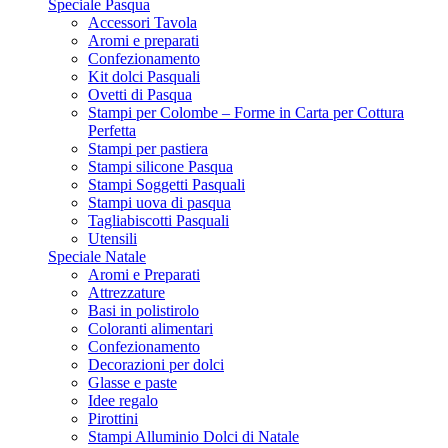
Speciale Pasqua
Accessori Tavola
Aromi e preparati
Confezionamento
Kit dolci Pasquali
Ovetti di Pasqua
Stampi per Colombe – Forme in Carta per Cottura
Perfetta
Stampi per pastiera
Stampi silicone Pasqua
Stampi Soggetti Pasquali
Stampi uova di pasqua
Tagliabiscotti Pasquali
Utensili
Speciale Natale
Aromi e Preparati
Attrezzature
Basi in polistirolo
Coloranti alimentari
Confezionamento
Decorazioni per dolci
Glasse e paste
Idee regalo
Pirottini
Stampi Alluminio Dolci di Natale