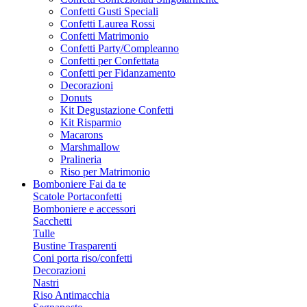
Confetti Gusti Speciali
Confetti Laurea Rossi
Confetti Matrimonio
Confetti Party/Compleanno
Confetti per Confettata
Confetti per Fidanzamento
Decorazioni
Donuts
Kit Degustazione Confetti
Kit Risparmio
Macarons
Marshmallow
Pralineria
Riso per Matrimonio
Bomboniere Fai da te
Scatole Portaconfetti
Bomboniere e accessori
Sacchetti
Tulle
Bustine Trasparenti
Coni porta riso/confetti
Decorazioni
Nastri
Riso Antimacchia