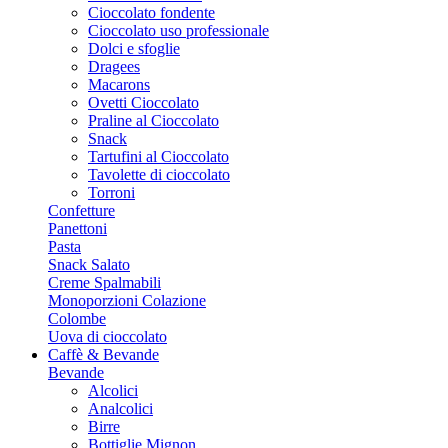
Cioccolato fondente
Cioccolato uso professionale
Dolci e sfoglie
Dragees
Macarons
Ovetti Cioccolato
Praline al Cioccolato
Snack
Tartufini al Cioccolato
Tavolette di cioccolato
Torroni
Confetture
Panettoni
Pasta
Snack Salato
Creme Spalmabili
Monoporzioni Colazione
Colombe
Uova di cioccolato
Caffè & Bevande
Bevande
Alcolici
Analcolici
Birre
Bottiglie Mignon