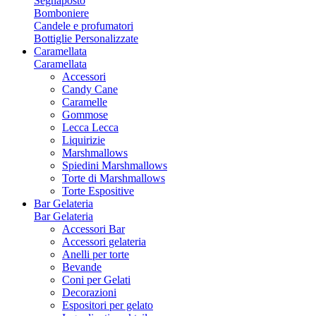
Segnaposto
Bomboniere
Candele e profumatori
Bottiglie Personalizzate
Caramellata
Caramellata
Accessori
Candy Cane
Caramelle
Gommose
Lecca Lecca
Liquirizie
Marshmallows
Spiedini Marshmallows
Torte di Marshmallows
Torte Espositive
Bar Gelateria
Bar Gelateria
Accessori Bar
Accessori gelateria
Anelli per torte
Bevande
Coni per Gelati
Decorazioni
Espositori per gelato