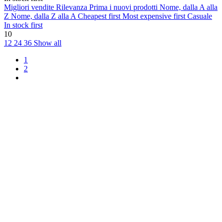
Migliori vendite
Rilevanza
Prima i nuovi prodotti
Nome, dalla A alla
Z
Nome, dalla Z alla A
Cheapest first
Most expensive first
Casuale
In stock first
10
12
24
36
Show all
1
2