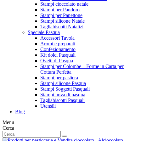
Stampi cioccolato natale
Stampi per Pandoro
Stampi per Panettone
Stampi silicone Natale
Tagliabiscotti Natalizi
Speciale Pasqua
Accessori Tavola
Aromi e preparati
Confezionamento
Kit dolci Pasquali
Ovetti di Pasqua
Stampi per Colombe – Forme in Carta per
Cottura Perfetta
Stampi per pastiera
Stampi silicone Pasqua
Stampi Soggetti Pasquali
Stampi uova di pasqua
Tagliabiscotti Pasquali
Utensili
Blog
Menu
Cerca