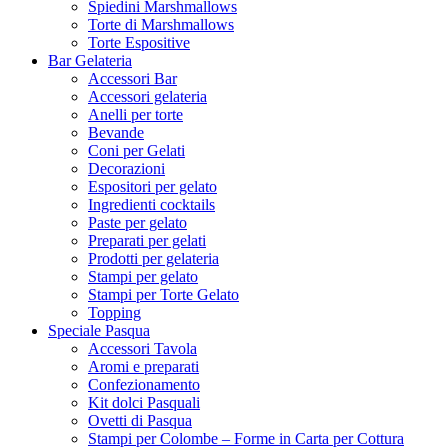
Spiedini Marshmallows
Torte di Marshmallows
Torte Espositive
Bar Gelateria
Accessori Bar
Accessori gelateria
Anelli per torte
Bevande
Coni per Gelati
Decorazioni
Espositori per gelato
Ingredienti cocktails
Paste per gelato
Preparati per gelati
Prodotti per gelateria
Stampi per gelato
Stampi per Torte Gelato
Topping
Speciale Pasqua
Accessori Tavola
Aromi e preparati
Confezionamento
Kit dolci Pasquali
Ovetti di Pasqua
Stampi per Colombe – Forme in Carta per Cottura