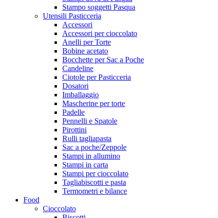
Stampo soggetti Pasqua
Utensili Pasticceria
Accessori
Accessori per cioccolato
Anelli per Torte
Bobine acetato
Bocchette per Sac a Poche
Candeline
Ciotole per Pasticceria
Dosatori
Imballaggio
Mascherine per torte
Padelle
Pennelli e Spatole
Pirottini
Rulli tagliapasta
Sac a poche/Zeppole
Stampi in allumino
Stampi in carta
Stampi per cioccolato
Tagliabiscotti e pasta
Termometri e bilance
Food
Cioccolato
Biscotti