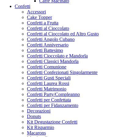
Caffe Macinato
Confetti
Accessori
Cake Topper
Confetti a Frutta
Confetti al Cioccolato
Confetti al Cioccolato ed Altro Gusto
Confetti Angolo Cubano
Confetti Anniversario
Confetti Battesimo
Confetti Cioccolato e Mandorla
Confetti Classici Mandorla
Confetti Comunione
Confetti Confezionati Singolarmente
Confetti Gusti Speciali
Confetti Laurea Rossi
Confetti Matrimonio
Confetti Party/Compleanno
Confetti per Confettata
Confetti per Fidanzamento
Decorazioni
Donuts
Kit Degustazione Confetti
Kit Risparmio
Macarons