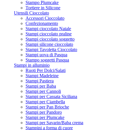
Stampo Plumcake
Tortiere in Silicone
Utensili Cioccolato
Accessori Cioccolato
Confezionamento
Stampi cioccolato Natale
Stampi cioccolato praline
Stampi cioccolato soggetto
Stampi silicone cioccolato
Stampi Tavoletta Cioccolato
Stampi uova di Pasqua
Stampo soggetti Pasqua
Stampi in alluminio
Ruoti Per Dolci/Salati
Stampi Madeleine
Stampi Pastiera
Stampi per Baba
Stampi per Cannoli
Stampi per Cassata Siciliana
Stampi per Ciambella
Stampi per Pan Brioche
Stampi per Pandoro
Stampi per Plumcake
Stampi per Savarin/Baba crema
Stampini a forma di cuore