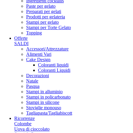
Ingredienti cocktails
Paste per gelato
Preparati per gelati
Prodotti per gelateria
Stampi per gelato
Stampi per Torte Gelato
Topping
Offerte
SALDI
Accessori/Attrezzature
Alimenti Vari
Cake Design
Coloranti liquidi
Coloranti Liquidi
Decorazioni
Natale
Pasqua
Stampi in alluminio
Stampi in policarbonato
Stampi in silicone
Stoviglie monouso
Tagliapasta/Tagliabiscott
Ricorrenze
Colombe
Uova di cioccolato