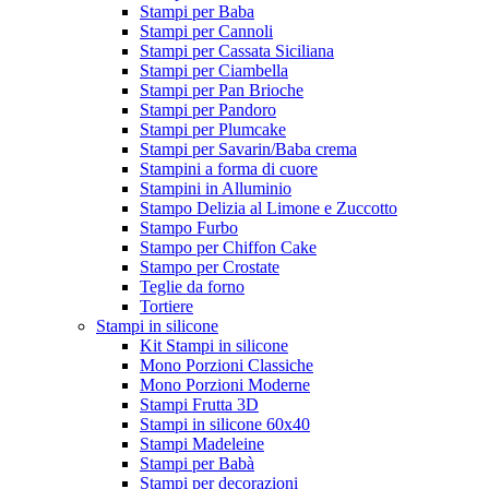
Stampi per Baba
Stampi per Cannoli
Stampi per Cassata Siciliana
Stampi per Ciambella
Stampi per Pan Brioche
Stampi per Pandoro
Stampi per Plumcake
Stampi per Savarin/Baba crema
Stampini a forma di cuore
Stampini in Alluminio
Stampo Delizia al Limone e Zuccotto
Stampo Furbo
Stampo per Chiffon Cake
Stampo per Crostate
Teglie da forno
Tortiere
Stampi in silicone
Kit Stampi in silicone
Mono Porzioni Classiche
Mono Porzioni Moderne
Stampi Frutta 3D
Stampi in silicone 60x40
Stampi Madeleine
Stampi per Babà
Stampi per decorazioni