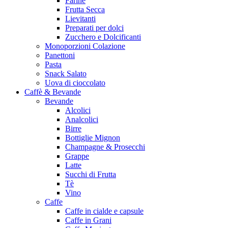
Farine
Frutta Secca
Lievitanti
Preparati per dolci
Zucchero e Dolcificanti
Monoporzioni Colazione
Panettoni
Pasta
Snack Salato
Uova di cioccolato
Caffè & Bevande
Bevande
Alcolici
Analcolici
Birre
Bottiglie Mignon
Champagne & Prosecchi
Grappe
Latte
Succhi di Frutta
Tè
Vino
Caffe
Caffe in cialde e capsule
Caffe in Grani