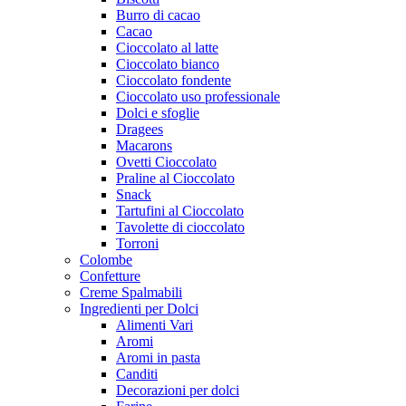
Burro di cacao
Cacao
Cioccolato al latte
Cioccolato bianco
Cioccolato fondente
Cioccolato uso professionale
Dolci e sfoglie
Dragees
Macarons
Ovetti Cioccolato
Praline al Cioccolato
Snack
Tartufini al Cioccolato
Tavolette di cioccolato
Torroni
Colombe
Confetture
Creme Spalmabili
Ingredienti per Dolci
Alimenti Vari
Aromi
Aromi in pasta
Canditi
Decorazioni per dolci